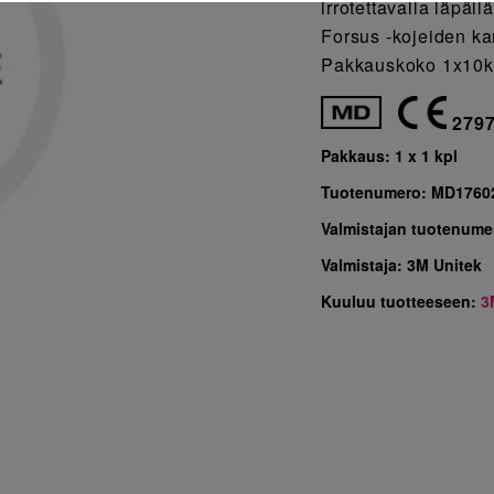
irrotettavalla läpäl
Forsus -kojeiden ka
Pakkauskoko 1x10k
279
Pakkaus:
1 x 1 kpl
Tuotenumero:
MD1760
Valmistajan tuotenume
Valmistaja:
3M Unitek
Kuuluu tuotteeseen:
3