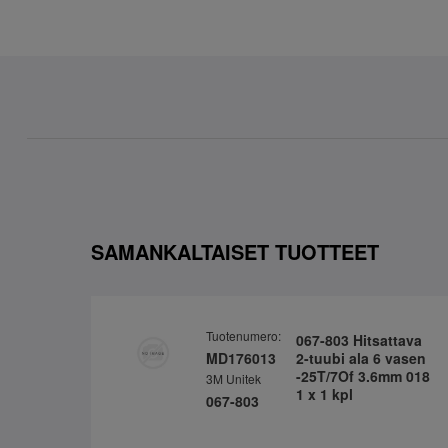
SAMANKALTAISET TUOTTEET
Tuotenumero:
067-803 Hitsattava
MD176013
2-tuubi ala 6 vasen
-25T/7Of 3.6mm 018
3M Unitek
1 x 1 kpl
067-803