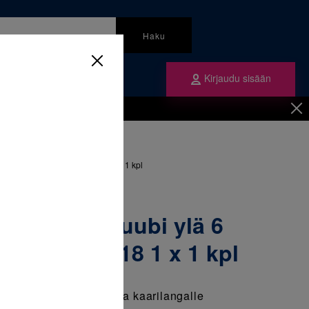
Haku
Kirjaudu sisään
mme
Tilaa ne
inen
/
Tuubit
/
ylä 6 oikea 0T/7Of 4.3mm 018 1 x 1 kpl
tsattava 2-tuubi ylä 6
7Of 4.3mm 018 1 x 1 kpl
lä 6 oikea, jossa 018 ura kaarilangalle