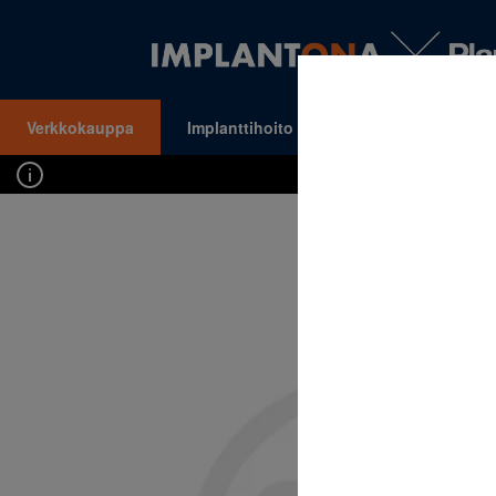
Verkkokauppa
Implanttihoito
Oikomishoito
VALIKKO
Kirj