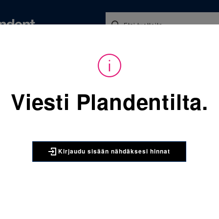
Koulutukset ja tapahtumat
Ajankohtaista
Yritykse
audu sisään nähdäksesi hinnat. Tarvitsetko tunnukset verkkokauppaan? 
Viesti Plandentilta.
Sijainti:
Tarvikkeet
/
Oikom
068-802 Hitsattava 2-tuubi 
3M UNITEK
Kirjaudu sisään nähdäksesi hinnat
068-802 Hi
oikea 0T/
Hitsattava 2-tuubi y