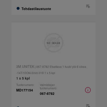
Tehdastilaustuote
3M UNITEK
| 067-8782 Etsattava 1-tuubi ylä 6 oikea
-14T/10Of4.6mm 018 1 x 5 kpl
1 x 5 kpl
Tuotenumero:
Valmistajan
tuotenumero:
MD177154
067-8782