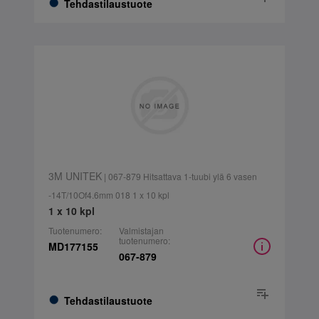
Tehdastilaustuote
3M UNITEK
| 067-879 Hitsattava 1-tuubi ylä 6 vasen
-14T/10Of4.6mm 018 1 x 10 kpl
1 x 10 kpl
Tuotenumero:
Valmistajan
tuotenumero:
MD177155
067-879
Tehdastilaustuote