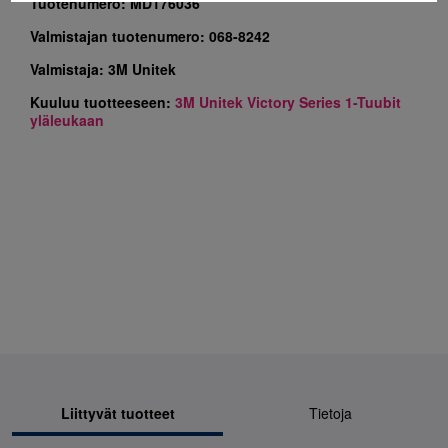
Tuotenumero:
MD176036
Valmistajan tuotenumero:
068-8242
Valmistaja:
3M Unitek
Kuuluu tuotteeseen:
3M Unitek Victory Series 1-Tuubit
yläleukaan
Liittyvät tuotteet
Tietoja