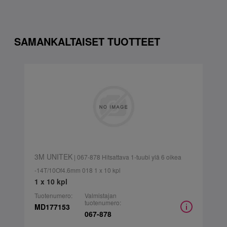
SAMANKALTAISET TUOTTEET
3M UNITEK
| 067-878 Hitsattava 1-tuubi ylä 6 oikea
-14T/10Of4.6mm 018 1 x 10 kpl
1 x 10 kpl
Tuotenumero:
Valmistajan
tuotenumero:
MD177153
067-878