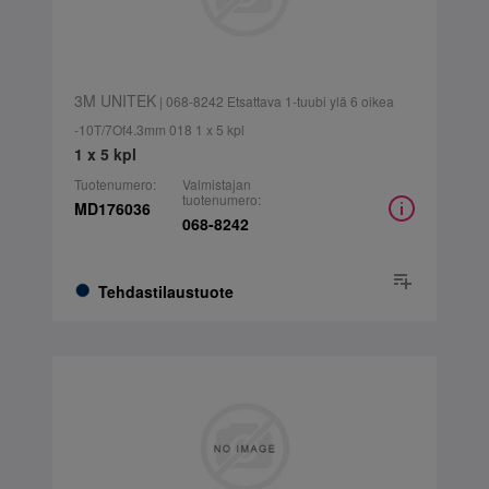
3M UNITEK
| 068-8242 Etsattava 1-tuubi ylä 6 oikea
-10T/7Of4.3mm 018 1 x 5 kpl
1 x 5 kpl
Tuotenumero:
Valmistajan
tuotenumero:
MD176036
068-8242
Tehdastilaustuote