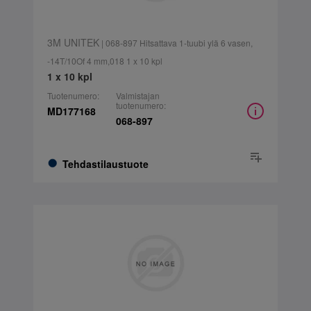
3M UNITEK
| 068-897 Hitsattava 1-tuubi ylä 6 vasen,
-14T/10Of 4 mm,018 1 x 10 kpl
1 x 10 kpl
Tuotenumero:
Valmistajan
tuotenumero:
MD177168
068-897
Tehdastilaustuote