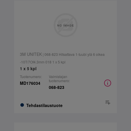
3M UNITEK
| 068-823 Hitsattava 1-tuubi ylä 6 oikea
-10T/7Of4.3mm 018 1 x 5 kpl
1 x 5 kpl
Tuotenumero:
Valmistajan
tuotenumero:
MD176034
068-823
Tehdastilaustuote