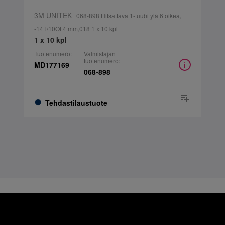
3M UNITEK
| 068-898 Hitsattava 1-tuubi ylä 6 oikea,
-14T/10Of 4 mm,018 1 x 10 kpl
1 x 10 kpl
Tuotenumero:
Valmistajan
tuotenumero:
MD177169
068-898
Tehdastilaustuote