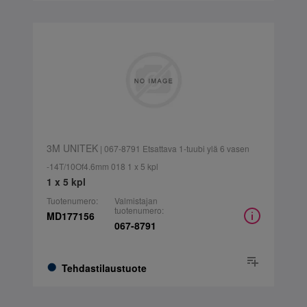
3M UNITEK
| 067-8791 Etsattava 1-tuubi ylä 6 vasen
-14T/10Of4.6mm 018 1 x 5 kpl
1 x 5 kpl
Tuotenumero:
Valmistajan
tuotenumero:
MD177156
067-8791
Tehdastilaustuote