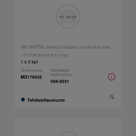
3M UNITEK
| 068-8231 Etsattava 1-tuubi ylä 6 vasen
-10T/7Of4.3mm 018 1 x 5 kpl
1 x 5 kpl
Tuotenumero:
Valmistajan
tuotenumero:
MD176035
068-8231
Tehdastilaustuote