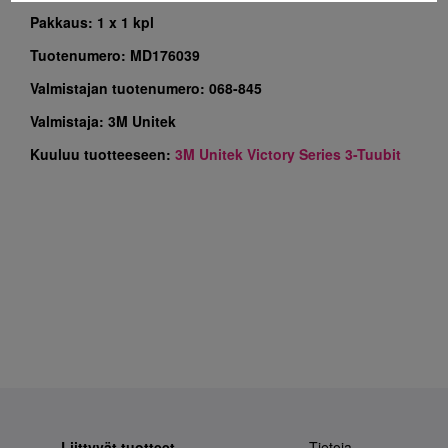
Pakkaus:
1 x 1 kpl
Tuotenumero:
MD176039
Valmistajan tuotenumero:
068-845
Valmistaja:
3M Unitek
Kuuluu tuotteeseen:
3M Unitek Victory Series 3-Tuubit
Liittyvät tuotteet
Tietoja