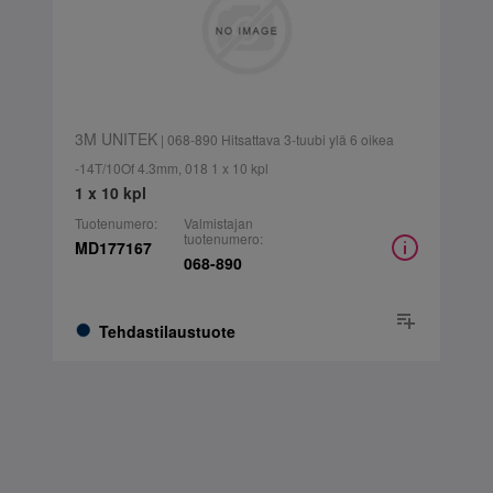
3M UNITEK
| 068-890 Hitsattava 3-tuubi ylä 6 oikea
-14T/10Of 4.3mm, 018 1 x 10 kpl
1 x 10 kpl
Tuotenumero:
Valmistajan
tuotenumero:
MD177167
068-890
Tehdastilaustuote