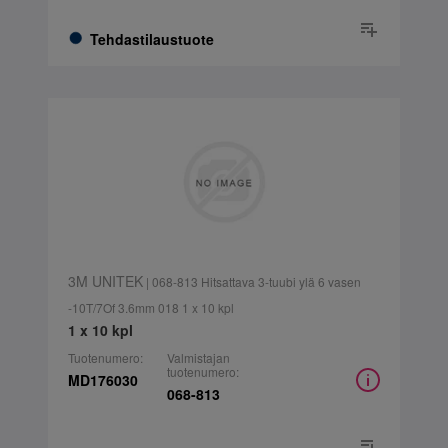
Tehdastilaustuote
3M UNITEK
| 068-813 Hitsattava 3-tuubi ylä 6 vasen
-10T/7Of 3.6mm 018 1 x 10 kpl
1 x 10 kpl
Tuotenumero:
Valmistajan
tuotenumero:
MD176030
068-813