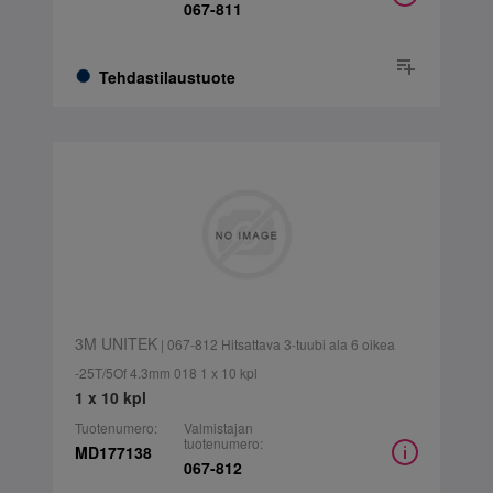
067-811
Tehdastilaustuote
3M UNITEK
| 067-812 Hitsattava 3-tuubi ala 6 oikea
-25T/5Of 4.3mm 018 1 x 10 kpl
1 x 10 kpl
Tuotenumero:
Valmistajan
tuotenumero:
MD177138
067-812