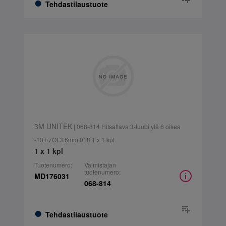
Tehdastilaustuote
3M UNITEK
| 068-814 Hitsattava 3-tuubi ylä 6 oikea
-10T/7Of 3.6mm 018 1 x 1 kpl
1 x 1 kpl
Tuotenumero:
Valmistajan
tuotenumero:
MD176031
068-814
Tehdastilaustuote