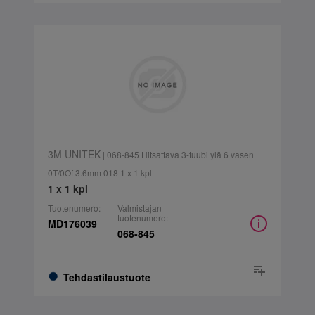
3M UNITEK
| 068-845 Hitsattava 3-tuubi ylä 6 vasen
0T/0Of 3.6mm 018 1 x 1 kpl
1 x 1 kpl
Tuotenumero:
Valmistajan
tuotenumero:
MD176039
068-845
Tehdastilaustuote