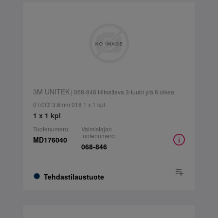
3M UNITEK
| 068-846 Hitsattava 3-tuubi ylä 6 oikea
0T/0Of 3.6mm 018 1 x 1 kpl
1 x 1 kpl
Tuotenumero:
Valmistajan
tuotenumero:
MD176040
068-846
Tehdastilaustuote