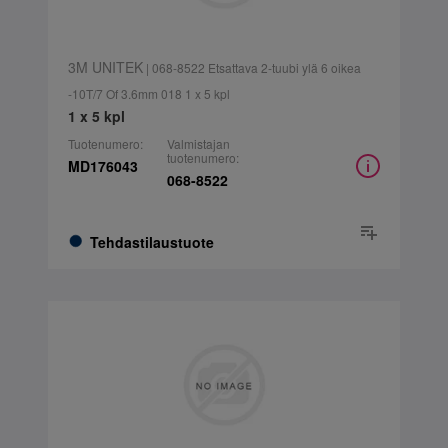
3M UNITEK
| 068-8522 Etsattava 2-tuubi ylä 6 oikea
-10T/7 Of 3.6mm 018 1 x 5 kpl
1 x 5 kpl
Tuotenumero:
Valmistajan
tuotenumero:
MD176043
068-8522
Tehdastilaustuote