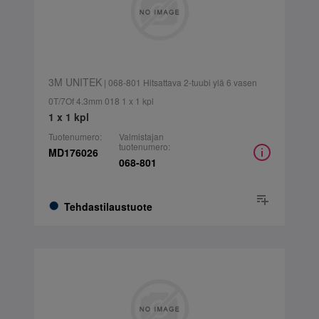
3M UNITEK
| 068-801 Hitsattava 2-tuubi ylä 6 vasen
0T/7Of 4.3mm 018 1 x 1 kpl
1 x 1 kpl
Tuotenumero:
Valmistajan
tuotenumero:
MD176026
068-801
Tehdastilaustuote