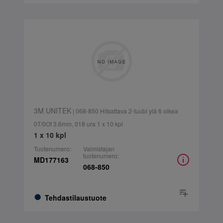
3M UNITEK
| 068-850 Hitsattava 2-tuubi ylä 6 oikea
0T/0Of 3.6mm, 018 ura 1 x 10 kpl
1 x 10 kpl
Tuotenumero:
Valmistajan
tuotenumero:
MD177163
068-850
Tehdastilaustuote