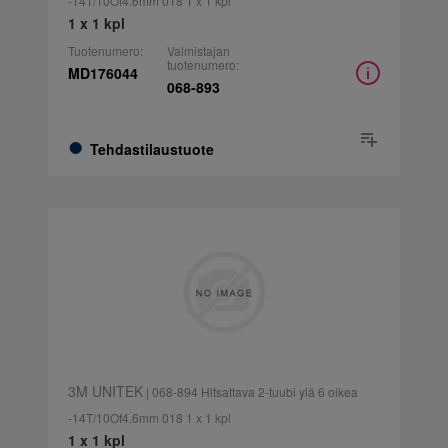
-14T/10Of4.6mm 018 1 x 1 kpl
1 x 1 kpl
Tuotenumero:
Valmistajan
tuotenumero:
MD176044
068-893
Tehdastilaustuote
3M UNITEK
| 068-894 Hitsattava 2-tuubi ylä 6 oikea
-14T/10Of4.6mm 018 1 x 1 kpl
1 x 1 kpl