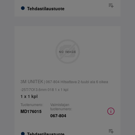
Tehdastilaustuote
3M UNITEK
| 067-804 Hitsattava 2-tuubi ala 6 oikea
-25T/7Of 3.6mm 018 1 x 1 kpl
1 x 1 kpl
Tuotenumero:
Valmistajan
tuotenumero:
MD176015
067-804
Tehdastilaustuote