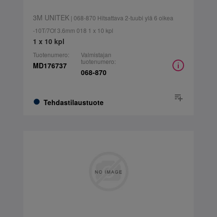
3M UNITEK
| 068-870 Hitsattava 2-tuubi ylä 6 oikea
-10T/7Of 3.6mm 018 1 x 10 kpl
1 x 10 kpl
Tuotenumero:
Valmistajan
tuotenumero:
MD176737
068-870
Tehdastilaustuote