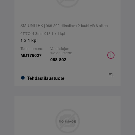
3M UNITEK
| 068-802 Hitsattava 2-tuubi ylä 6 oikea
0T/7Of 4.3mm 018 1 x 1 kpl
1 x 1 kpl
Tuotenumero:
Valmistajan
tuotenumero:
MD176027
068-802
Tehdastilaustuote