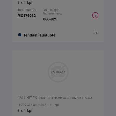
1 x 1 kpl
Tuotenumero:
Valmistajan
tuotenumero:
MD176032
068-821
Tehdastilaustuote
3M UNITEK
| 068-822 Hitsattava 2-tuubi ylä 6 oikea
-10T/7Of 4.3mm 018 1 x 1 kpl
1 x 1 kpl