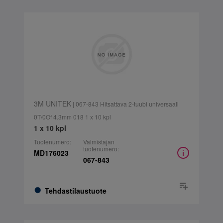
3M UNITEK
| 067-843 Hitsattava 2-tuubi universaali
0T/0Of 4.3mm 018 1 x 10 kpl
1 x 10 kpl
Tuotenumero:
Valmistajan
tuotenumero:
MD176023
067-843
Tehdastilaustuote