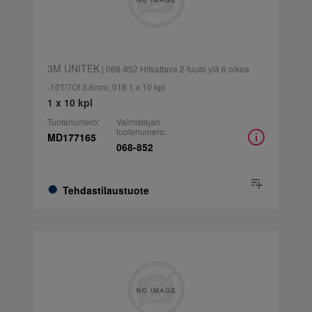
3M UNITEK
| 068-852 Hitsattava 2-tuubi ylä 6 oikea
-10T/7Of 3.6mm, 018 1 x 10 kpl
1 x 10 kpl
Tuotenumero:
Valmistajan
tuotenumero:
MD177165
068-852
Tehdastilaustuote