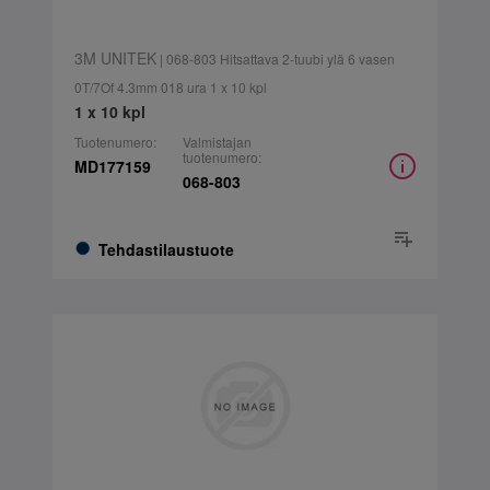
3M UNITEK
| 068-803 Hitsattava 2-tuubi ylä 6 vasen
0T/7Of 4.3mm 018 ura 1 x 10 kpl
1 x 10 kpl
Tuotenumero:
Valmistajan
tuotenumero:
MD177159
068-803
Tehdastilaustuote