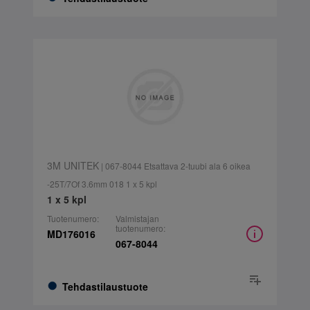
3M UNITEK
| 067-8044 Etsattava 2-tuubi ala 6 oikea
-25T/7Of 3.6mm 018 1 x 5 kpl
1 x 5 kpl
Tuotenumero:
Valmistajan
tuotenumero:
MD176016
067-8044
Tehdastilaustuote