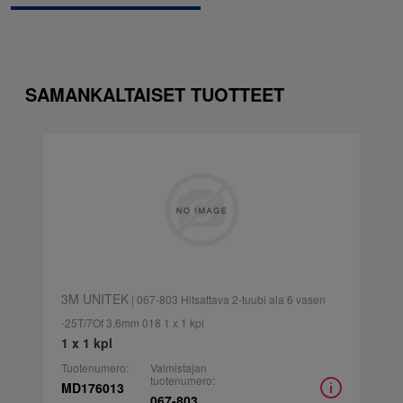
SAMANKALTAISET TUOTTEET
3M UNITEK
| 067-803 Hitsattava 2-tuubi ala 6 vasen
-25T/7Of 3.6mm 018 1 x 1 kpl
1 x 1 kpl
Tuotenumero:
Valmistajan
tuotenumero:
MD176013
067-803