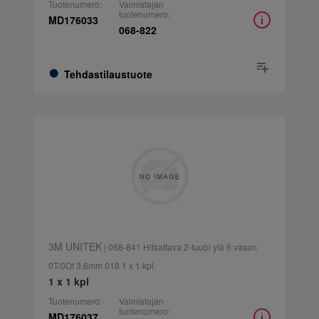
Tuotenumero:
Valmistajan
tuotenumero:
MD176033
068-822
Tehdastilaustuote
3M UNITEK
| 068-841 Hitsattava 2-tuubi ylä 6 vasen
0T/0Of 3.6mm 018 1 x 1 kpl
1 x 1 kpl
Tuotenumero:
Valmistajan
tuotenumero:
MD176037