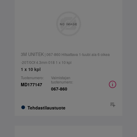
3M UNITEK
| 067-860 Hitsattava 1-tuubi ala 6 oikea
-20T/0Of 4.3mm 018 1 x 10 kpl
1 x 10 kpl
Tuotenumero:
Valmistajan
tuotenumero:
MD177147
067-860
Tehdastilaustuote