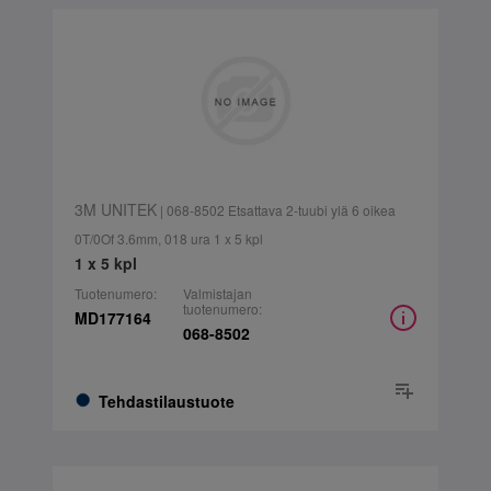
3M UNITEK
| 068-8502 Etsattava 2-tuubi ylä 6 oikea
0T/0Of 3.6mm, 018 ura 1 x 5 kpl
1 x 5 kpl
Tuotenumero:
Valmistajan
tuotenumero:
MD177164
068-8502
Tehdastilaustuote