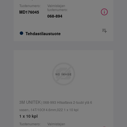
Tuotenumero:
Valmistajan
tuotenumero:
MD176045
068-894
Tehdastilaustuote
3M UNITEK
| 068-993 Hitsattava 2-tuubi ylä 6
vasen,-14T/10Of 4.6mm,022 1 x 10 kpl
1 x 10 kpl
Tuotenumero:
Valmistajan