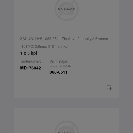
3M UNITEK
| 068-8511 Etsattava 2-tuubi ylä 6 vasen
-10T/7Of 3,6mm, 018 1 x 5 kpl
1 x 5 kpl
Tuotenumero:
Valmistajan
tuotenumero:
MD176042
068-8511