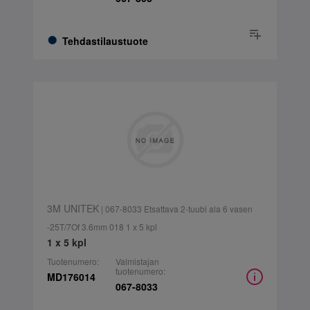
Tehdastilaustuote
3M UNITEK
| 067-8033 Etsattava 2-tuubi ala 6 vasen
-25T/7Of 3.6mm 018 1 x 5 kpl
1 x 5 kpl
Tuotenumero:
Valmistajan
tuotenumero:
MD176014
067-8033