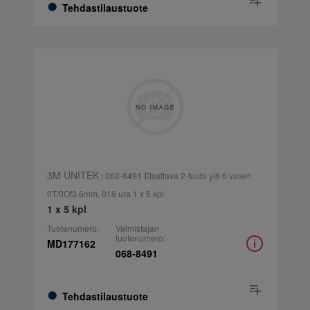
Tehdastilaustuote
3M UNITEK
| 068-8491 Etsattava 2-tuubi ylä 6 vasen
0T/0Of3.6mm, 018 ura 1 x 5 kpl
1 x 5 kpl
Tuotenumero:
Valmistajan
tuotenumero:
MD177162
068-8491
Tehdastilaustuote