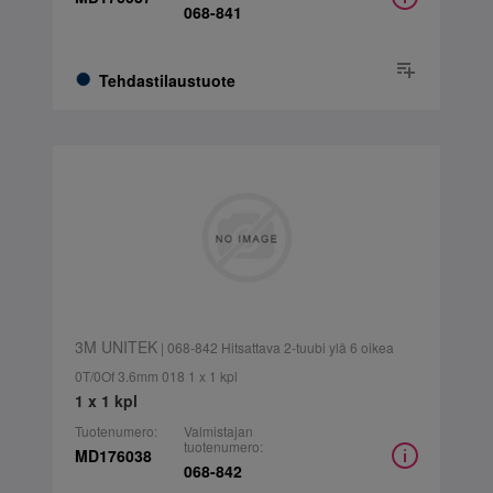
068-841
Tehdastilaustuote
3M UNITEK
| 068-842 Hitsattava 2-tuubi ylä 6 oikea
0T/0Of 3.6mm 018 1 x 1 kpl
1 x 1 kpl
Tuotenumero:
Valmistajan
tuotenumero:
MD176038
068-842