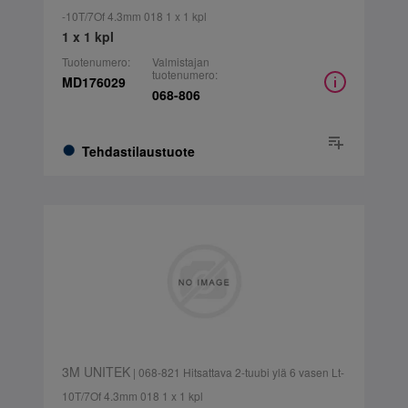
-10T/7Of 4.3mm 018 1 x 1 kpl
1 x 1 kpl
Tuotenumero:
Valmistajan
tuotenumero:
MD176029
068-806
Tehdastilaustuote
3M UNITEK
| 068-821 Hitsattava 2-tuubi ylä 6 vasen Lt-
10T/7Of 4.3mm 018 1 x 1 kpl