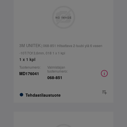
3M UNITEK
| 068-851 Hitsattava 2-tuubi ylä 6 vasen
-10T/7Of 3,6mm, 018 1 x 1 kpl
1 x 1 kpl
Tuotenumero:
Valmistajan
tuotenumero:
MD176041
068-851
Tehdastilaustuote