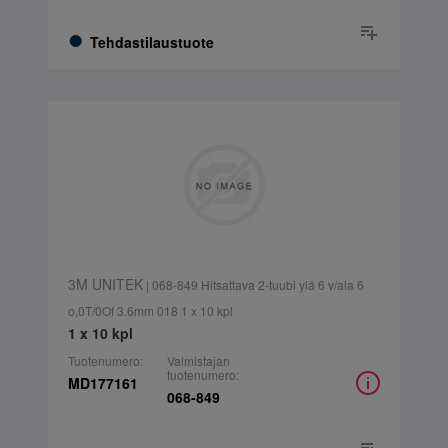
Tehdastilaustuote
3M UNITEK
| 068-849 Hitsattava 2-tuubi ylä 6 v/ala 6
o,0T/0Of 3.6mm 018 1 x 10 kpl
1 x 10 kpl
Tuotenumero:
Valmistajan
tuotenumero:
MD177161
068-849