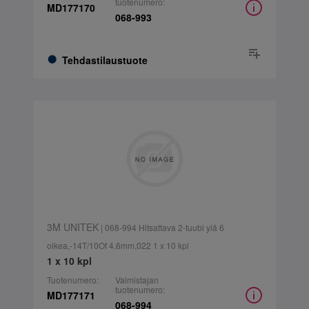
tuotenumero:
MD177170
068-993
Tehdastilaustuote
3M UNITEK
| 068-994 Hitsattava 2-tuubi ylä 6
oikea,-14T/10Of 4.6mm,022 1 x 10 kpl
1 x 10 kpl
Tuotenumero:
Valmistajan
tuotenumero:
MD177171
068-994