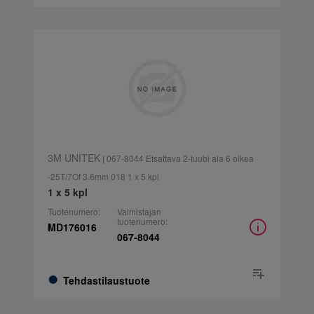
3M UNITEK
| 067-8044 Etsattava 2-tuubi ala 6 oikea
-25T/7Of 3.6mm 018 1 x 5 kpl
1 x 5 kpl
Tuotenumero:
Valmistajan
tuotenumero:
MD176016
067-8044
Tehdastilaustuote