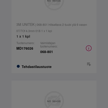
3M UNITEK
| 068-801 Hitsattava 2-tuubi ylä 6 vasen
0T/7Of 4.3mm 018 1 x 1 kpl
1 x 1 kpl
Tuotenumero:
Valmistajan
tuotenumero:
MD176026
068-801
Tehdastilaustuote