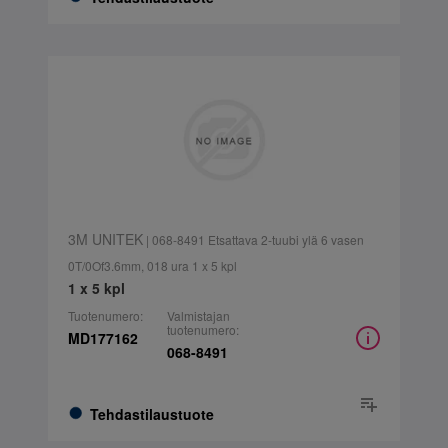
3M UNITEK
| 068-8491 Etsattava 2-tuubi ylä 6 vasen
0T/0Of3.6mm, 018 ura 1 x 5 kpl
1 x 5 kpl
Tuotenumero:
Valmistajan
tuotenumero:
MD177162
068-8491
Tehdastilaustuote