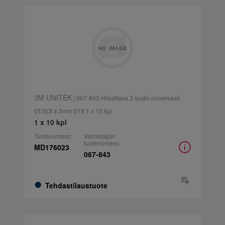
3M UNITEK
| 067-843 Hitsattava 2-tuubi universaali
0T/0Of 4.3mm 018 1 x 10 kpl
1 x 10 kpl
Tuotenumero:
Valmistajan
tuotenumero:
MD176023
067-843
Tehdastilaustuote