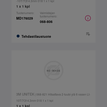
-10T/7Of 4.3mm 018 1 x 1 kpl
1 x 1 kpl
Tuotenumero:
Valmistajan
tuotenumero:
MD176029
068-806
Tehdastilaustuote
3M UNITEK
| 068-821 Hitsattava 2-tuubi ylä 6 vasen Lt-
10T/7Of 4.3mm 018 1 x 1 kpl
1 x 1 kpl