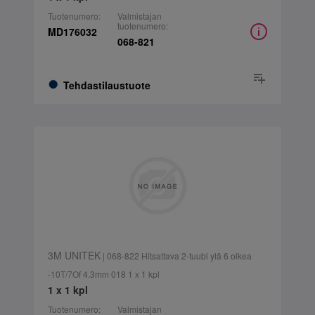
Tuotenumero:
Valmistajan
tuotenumero:
MD176032
068-821
Tehdastilaustuote
3M UNITEK
| 068-822 Hitsattava 2-tuubi ylä 6 oikea
-10T/7Of 4.3mm 018 1 x 1 kpl
1 x 1 kpl
Tuotenumero:
Valmistajan