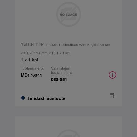
3M UNITEK
| 068-851 Hitsattava 2-tuubi ylä 6 vasen
-10T/7Of 3,6mm, 018 1 x 1 kpl
1 x 1 kpl
Tuotenumero:
Valmistajan
tuotenumero:
MD176041
068-851
Tehdastilaustuote