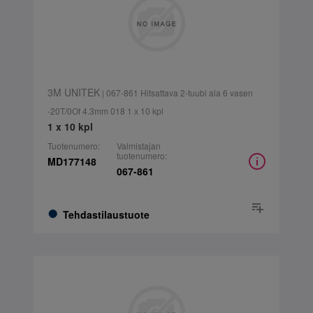
3M UNITEK
| 067-861 Hitsattava 2-tuubi ala 6 vasen
-20T/0Of 4.3mm 018 1 x 10 kpl
1 x 10 kpl
Tuotenumero:
Valmistajan
tuotenumero:
MD177148
067-861
Tehdastilaustuote