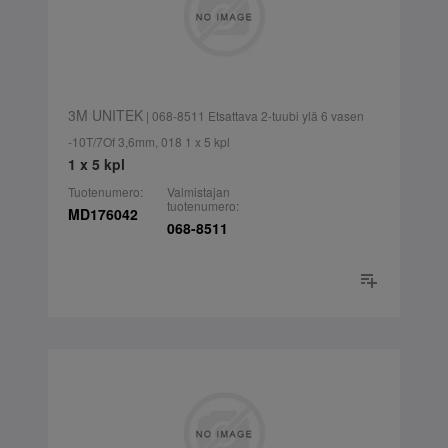
3M UNITEK
| 068-8511 Etsattava 2-tuubi ylä 6 vasen
-10T/7Of 3,6mm, 018 1 x 5 kpl
1 x 5 kpl
Tuotenumero:
Valmistajan
tuotenumero:
MD176042
068-8511