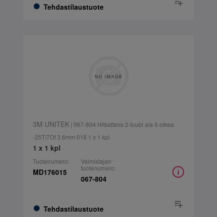
Tehdastilaustuote
3M UNITEK
| 067-804 Hitsattava 2-tuubi ala 6 oikea
-25T/7Of 3.6mm 018 1 x 1 kpl
1 x 1 kpl
Tuotenumero:
Valmistajan
tuotenumero:
MD176015
067-804
Tehdastilaustuote