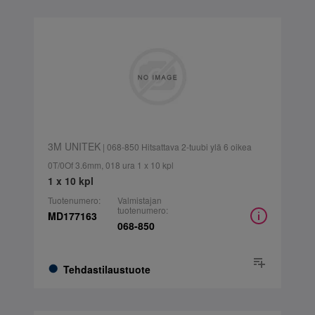
3M UNITEK
| 068-850 Hitsattava 2-tuubi ylä 6 oikea
0T/0Of 3.6mm, 018 ura 1 x 10 kpl
1 x 10 kpl
Tuotenumero:
Valmistajan
tuotenumero:
MD177163
068-850
Tehdastilaustuote