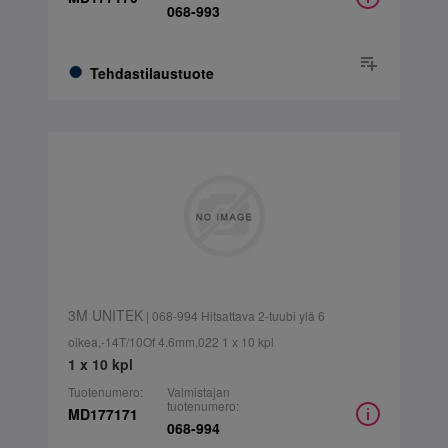
068-993
Tehdastilaustuote
3M UNITEK
| 068-994 Hitsattava 2-tuubi ylä 6
oikea,-14T/10Of 4.6mm,022 1 x 10 kpl
1 x 10 kpl
Tuotenumero:
Valmistajan
tuotenumero:
MD177171
068-994