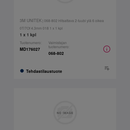
3M UNITEK
| 068-802 Hitsattava 2-tuubi ylä 6 oikea
0T/7Of 4.3mm 018 1 x 1 kpl
1 x 1 kpl
Tuotenumero:
Valmistajan
tuotenumero:
MD176027
068-802
Tehdastilaustuote