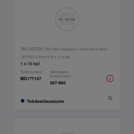
3M UNITEK
| 067-860 Hitsattava 1-tuubi ala 6 oikea
-20T/0Of 4.3mm 018 1 x 10 kpl
1 x 10 kpl
Tuotenumero:
Valmistajan
tuotenumero:
MD177147
067-860
Tehdastilaustuote