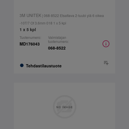
3M UNITEK
| 068-8522 Etsattava 2-tuubi ylä 6 oikea
-10T/7 Of 3.6mm 018 1 x 5 kpl
1 x 5 kpl
Tuotenumero:
Valmistajan
tuotenumero:
MD176043
068-8522
Tehdastilaustuote