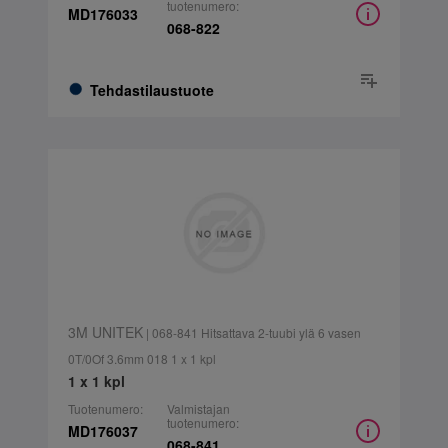
tuotenumero:
MD176033
068-822
Tehdastilaustuote
3M UNITEK
| 068-841 Hitsattava 2-tuubi ylä 6 vasen
0T/0Of 3.6mm 018 1 x 1 kpl
1 x 1 kpl
Tuotenumero:
Valmistajan
tuotenumero:
MD176037
068-841