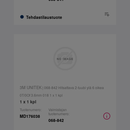
Tehdastilaustuote
3M UNITEK
| 068-842 Hitsattava 2-tuubi ylä 6 oikea
0T/0Of 3.6mm 018 1 x 1 kpl
1 x 1 kpl
Tuotenumero:
Valmistajan
tuotenumero:
MD176038
068-842