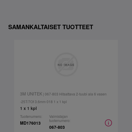
SAMANKALTAISET TUOTTEET
3M UNITEK
| 067-803 Hitsattava 2-tuubi ala 6 vasen
-25T/7Of 3.6mm 018 1 x 1 kpl
1 x 1 kpl
Tuotenumero:
Valmistajan
tuotenumero:
MD176013
067-803