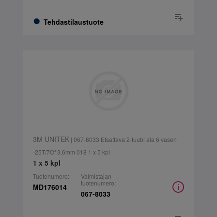
Tehdastilaustuote
3M UNITEK
| 067-8033 Etsattava 2-tuubi ala 6 vasen
-25T/7Of 3.6mm 018 1 x 5 kpl
1 x 5 kpl
Tuotenumero:
Valmistajan
tuotenumero:
MD176014
067-8033