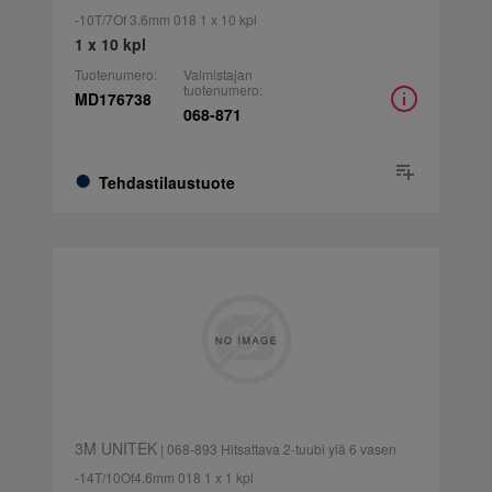
-10T/7Of 3.6mm 018 1 x 10 kpl
1 x 10 kpl
Tuotenumero:
Valmistajan
tuotenumero:
MD176738
068-871
Tehdastilaustuote
3M UNITEK
| 068-893 Hitsattava 2-tuubi ylä 6 vasen
-14T/10Of4.6mm 018 1 x 1 kpl