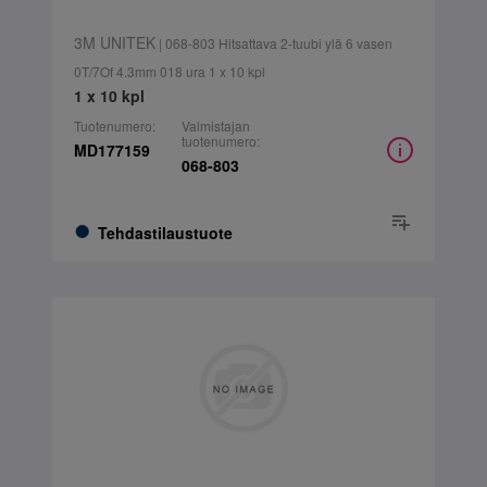
3M UNITEK
| 068-803 Hitsattava 2-tuubi ylä 6 vasen
0T/7Of 4.3mm 018 ura 1 x 10 kpl
1 x 10 kpl
Tuotenumero:
Valmistajan
tuotenumero:
MD177159
068-803
Tehdastilaustuote