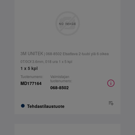
3M UNITEK
| 068-8502 Etsattava 2-tuubi ylä 6 oikea
0T/0Of 3.6mm, 018 ura 1 x 5 kpl
1 x 5 kpl
Tuotenumero:
Valmistajan
tuotenumero:
MD177164
068-8502
Tehdastilaustuote