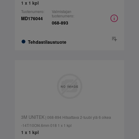
1 x 1 kpl
Tuotenumero:
Valmistajan
tuotenumero:
MD176044
068-893
Tehdastilaustuote
3M UNITEK
| 068-894 Hitsattava 2-tuubi ylä 6 oikea
-14T/10Of4.6mm 018 1 x 1 kpl
1 x 1 kpl