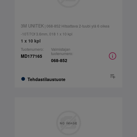
3M UNITEK
| 068-852 Hitsattava 2-tuubi ylä 6 oikea
-10T/7Of 3.6mm, 018 1 x 10 kpl
1 x 10 kpl
Tuotenumero:
Valmistajan
tuotenumero:
MD177165
068-852
Tehdastilaustuote