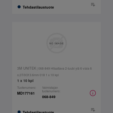
Tehdastilaustuote
3M UNITEK
| 068-849 Hitsattava 2-tuubi ylä 6 v/ala 6
o,0T/0Of 3.6mm 018 1 x 10 kpl
1 x 10 kpl
Tuotenumero:
Valmistajan
tuotenumero:
MD177161
068-849
Tehdastilaustuote