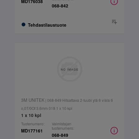
MD176038
068-842
Tehdastilaustuote
3M UNITEK
| 068-849 Hitsattava 2-tuubi ylä 6 v/ala 6
o,0T/0Of 3.6mm 018 1 x 10 kpl
1 x 10 kpl
Tuotenumero:
Valmistajan
tuotenumero:
MD177161
068-849