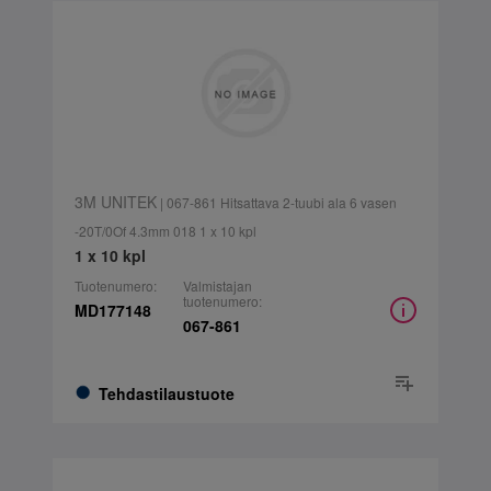
3M UNITEK
| 067-861 Hitsattava 2-tuubi ala 6 vasen
-20T/0Of 4.3mm 018 1 x 10 kpl
1 x 10 kpl
Tuotenumero:
Valmistajan
tuotenumero:
MD177148
067-861
Tehdastilaustuote