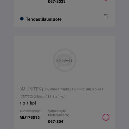
067-8033
Tehdastilaustuote
3M UNITEK
| 067-804 Hitsattava 2-tuubi ala 6 oikea
-25T/7Of 3.6mm 018 1 x 1 kpl
1 x 1 kpl
Tuotenumero:
Valmistajan
tuotenumero:
MD176015
067-804