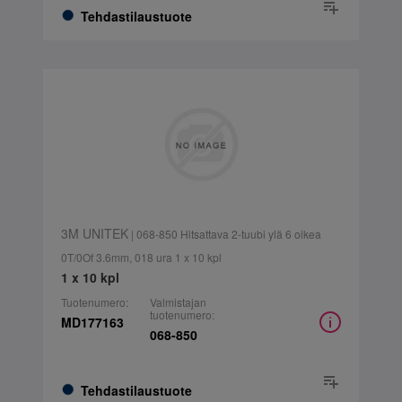
Tehdastilaustuote
3M UNITEK
| 068-850 Hitsattava 2-tuubi ylä 6 oikea
0T/0Of 3.6mm, 018 ura 1 x 10 kpl
1 x 10 kpl
Tuotenumero:
Valmistajan
tuotenumero:
MD177163
068-850
Tehdastilaustuote