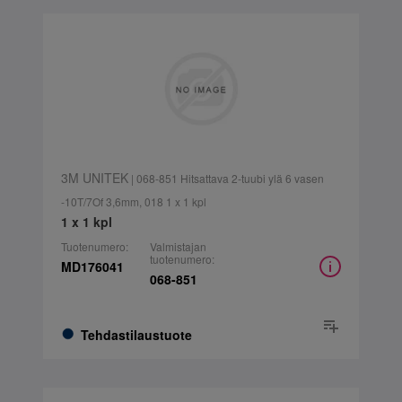
3M UNITEK
| 068-851 Hitsattava 2-tuubi ylä 6 vasen
-10T/7Of 3,6mm, 018 1 x 1 kpl
1 x 1 kpl
Tuotenumero:
Valmistajan
tuotenumero:
MD176041
068-851
Tehdastilaustuote