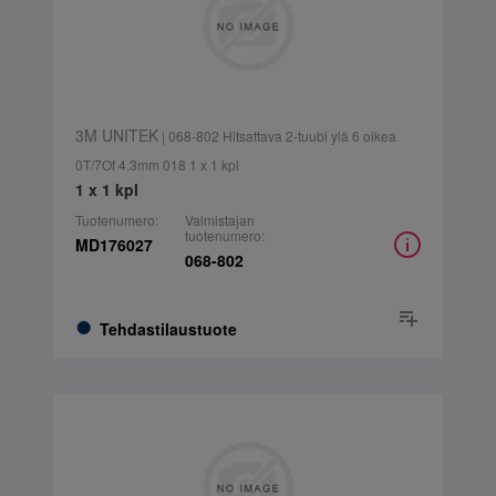
3M UNITEK
| 068-802 Hitsattava 2-tuubi ylä 6 oikea
0T/7Of 4.3mm 018 1 x 1 kpl
1 x 1 kpl
Tuotenumero:
Valmistajan
tuotenumero:
MD176027
068-802
Tehdastilaustuote