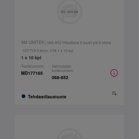
3M UNITEK
| 068-852 Hitsattava 2-tuubi ylä 6 oikea
-10T/7Of 3.6mm, 018 1 x 10 kpl
1 x 10 kpl
Tuotenumero:
Valmistajan
tuotenumero:
MD177165
068-852
Tehdastilaustuote