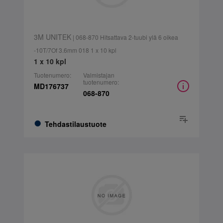
3M UNITEK
| 068-870 Hitsattava 2-tuubi ylä 6 oikea
-10T/7Of 3.6mm 018 1 x 10 kpl
1 x 10 kpl
Tuotenumero:
Valmistajan
tuotenumero:
MD176737
068-870
Tehdastilaustuote