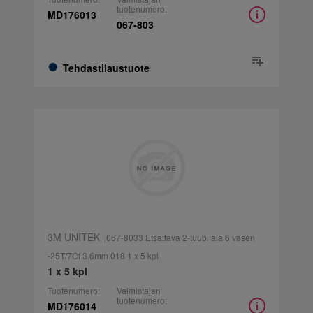
tuotenumero:
MD176013
067-803
Tehdastilaustuote
3M UNITEK
| 067-8033 Etsattava 2-tuubi ala 6 vasen
-25T/7Of 3.6mm 018 1 x 5 kpl
1 x 5 kpl
Tuotenumero:
Valmistajan
tuotenumero:
MD176014