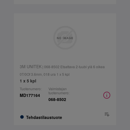
3M UNITEK
| 068-8502 Etsattava 2-tuubi ylä 6 oikea
0T/0Of 3.6mm, 018 ura 1 x 5 kpl
1 x 5 kpl
Tuotenumero:
Valmistajan
tuotenumero:
MD177164
068-8502
Tehdastilaustuote