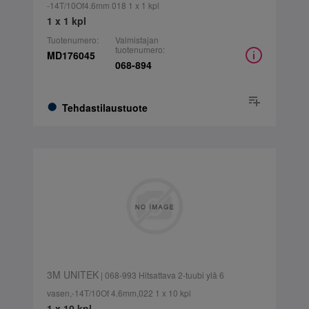
-14T/10Of4.6mm 018 1 x 1 kpl
1 x 1 kpl
Tuotenumero:
Valmistajan
tuotenumero:
MD176045
068-894
Tehdastilaustuote
3M UNITEK
| 068-993 Hitsattava 2-tuubi ylä 6
vasen,-14T/10Of 4.6mm,022 1 x 10 kpl
1 x 10 kpl