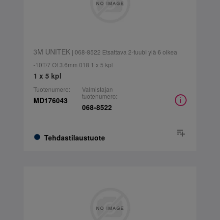
3M UNITEK
| 068-8522 Etsattava 2-tuubi ylä 6 oikea
-10T/7 Of 3.6mm 018 1 x 5 kpl
1 x 5 kpl
Tuotenumero:
Valmistajan
tuotenumero:
MD176043
068-8522
Tehdastilaustuote