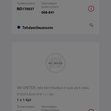
Tuotenumero:
Valmistajan
tuotenumero:
MD176037
068-841
Tehdastilaustuote
3M UNITEK
| 068-842 Hitsattava 2-tuubi ylä 6 oikea
0T/0Of 3.6mm 018 1 x 1 kpl
1 x 1 kpl
Tuotenumero:
Valmistajan
tuotenumero: