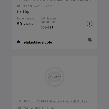
10T/7Of 4.3mm 018 1 x 1 kpl
1 x 1 kpl
Tuotenumero:
Valmistajan
tuotenumero:
MD176032
068-821
Tehdastilaustuote
3M UNITEK
| 068-822 Hitsattava 2-tuubi ylä 6 oikea
-10T/7Of 4.3mm 018 1 x 1 kpl