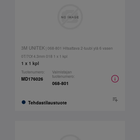
3M UNITEK
| 068-801 Hitsattava 2-tuubi ylä 6 vasen
0T/7Of 4.3mm 018 1 x 1 kpl
1 x 1 kpl
Tuotenumero:
Valmistajan
tuotenumero:
MD176026
068-801
Tehdastilaustuote