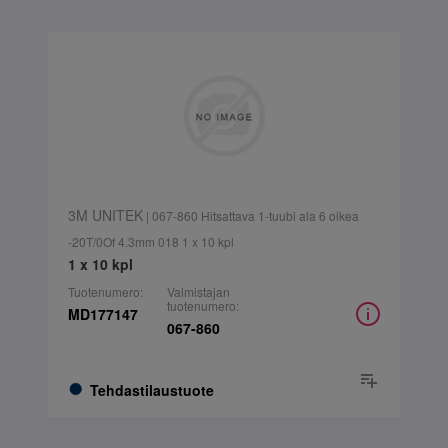
3M UNITEK
| 067-860 Hitsattava 1-tuubi ala 6 oikea
-20T/0Of 4.3mm 018 1 x 10 kpl
1 x 10 kpl
Tuotenumero:
Valmistajan
tuotenumero:
MD177147
067-860
Tehdastilaustuote