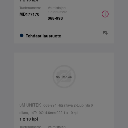
Tuotenumero:
Valmistajan
tuotenumero:
MD177170
068-993
Tehdastilaustuote
3M UNITEK
| 068-994 Hitsattava 2-tuubi ylä 6
oikea,-14T/10Of 4.6mm,022 1 x 10 kpl
1 x 10 kpl
Tuotenumero:
Valmistajan