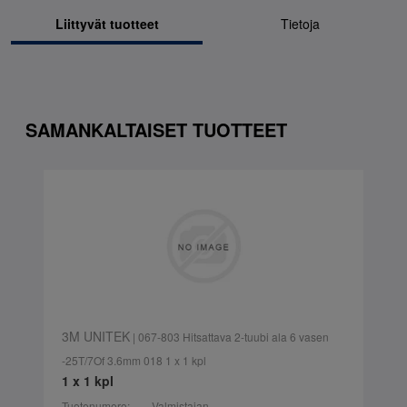
Liittyvät tuotteet
Tietoja
SAMANKALTAISET TUOTTEET
3M UNITEK
| 067-803 Hitsattava 2-tuubi ala 6 vasen
-25T/7Of 3.6mm 018 1 x 1 kpl
1 x 1 kpl
Tuotenumero:
Valmistajan