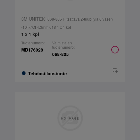
3M UNITEK
| 068-805 Hitsattava 2-tuubi ylä 6 vasen
-10T/7Of 4.3mm 018 1 x 1 kpl
1 x 1 kpl
Tuotenumero:
Valmistajan
tuotenumero:
MD176028
068-805
Tehdastilaustuote