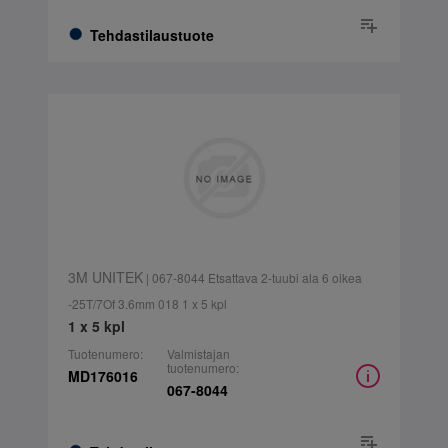
Tehdastilaustuote
3M UNITEK
| 067-8044 Etsattava 2-tuubi ala 6 oikea
-25T/7Of 3.6mm 018 1 x 5 kpl
1 x 5 kpl
Tuotenumero:
Valmistajan
tuotenumero:
MD176016
067-8044