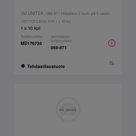
3M UNITEK
| 068-871 Hitsattava 2-tuubi ylä 6 vasen
-10T/7Of 3.6mm 018 1 x 10 kpl
1 x 10 kpl
Tuotenumero:
Valmistajan
tuotenumero:
MD176738
068-871
Tehdastilaustuote