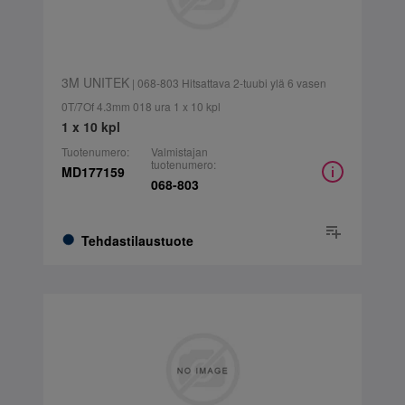
3M UNITEK
| 068-803 Hitsattava 2-tuubi ylä 6 vasen
0T/7Of 4.3mm 018 ura 1 x 10 kpl
1 x 10 kpl
Tuotenumero:
Valmistajan
tuotenumero:
MD177159
068-803
Tehdastilaustuote