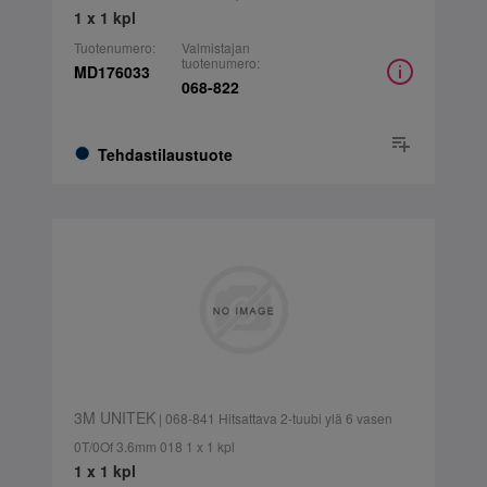
1 x 1 kpl
Tuotenumero:
Valmistajan
tuotenumero:
MD176033
068-822
Tehdastilaustuote
3M UNITEK
| 068-841 Hitsattava 2-tuubi ylä 6 vasen
0T/0Of 3.6mm 018 1 x 1 kpl
1 x 1 kpl