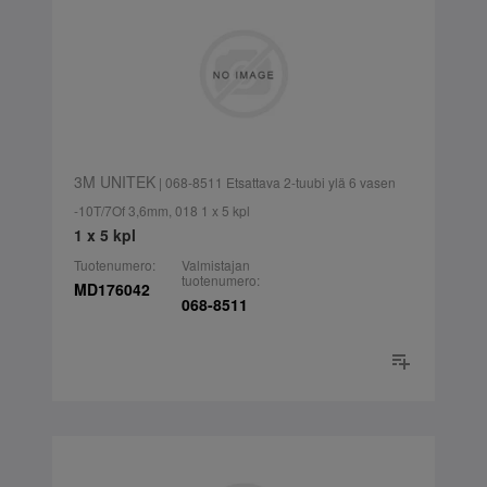
3M UNITEK
| 068-8511 Etsattava 2-tuubi ylä 6 vasen
-10T/7Of 3,6mm, 018 1 x 5 kpl
1 x 5 kpl
Tuotenumero:
Valmistajan
tuotenumero:
MD176042
068-8511