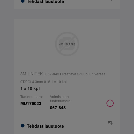
Tehdastilaustuote
3M UNITEK
| 067-843 Hitsattava 2-tuubi universaali
0T/0Of 4.3mm 018 1 x 10 kpl
1 x 10 kpl
Tuotenumero:
Valmistajan
tuotenumero:
MD176023
067-843
Tehdastilaustuote