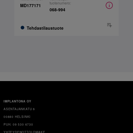
tuotenumero:
MD177171
068-994
Tehdastilaustuote
IMPLANTONA OY
ASENTAJANKATU 6
00880 HELSINKI
PUH. 09 530 6730
YHTEYDENOTTOLOMAKE