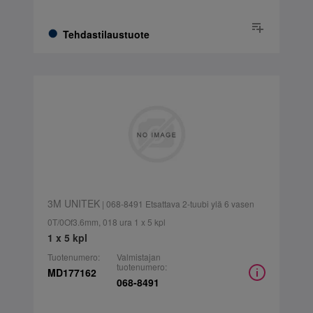
Tehdastilaustuote
3M UNITEK
| 068-8491 Etsattava 2-tuubi ylä 6 vasen
0T/0Of3.6mm, 018 ura 1 x 5 kpl
1 x 5 kpl
Tuotenumero:
Valmistajan
tuotenumero:
MD177162
068-8491