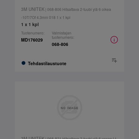
3M UNITEK
| 068-806 Hitsattava 2-tuubi ylä 6 oikea
-10T/7Of 4.3mm 018 1 x 1 kpl
1 x 1 kpl
Tuotenumero:
Valmistajan
tuotenumero:
MD176029
068-806
Tehdastilaustuote
3M UNITEK
| 068-821 Hitsattava 2-tuubi ylä 6 vasen Lt-