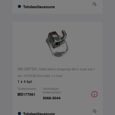
Tehdastilaustuote
3M UNITEK
| 5066-5044 Liimapohja Mini1-tuubi ala 7
oik -10T/0Of2.5mm 022 1 x 4 kpl
1 x 4 kpl
Tuotenumero:
Valmistajan
tuotenumero:
MD177061
5066-5044
Tehdastilaustuote