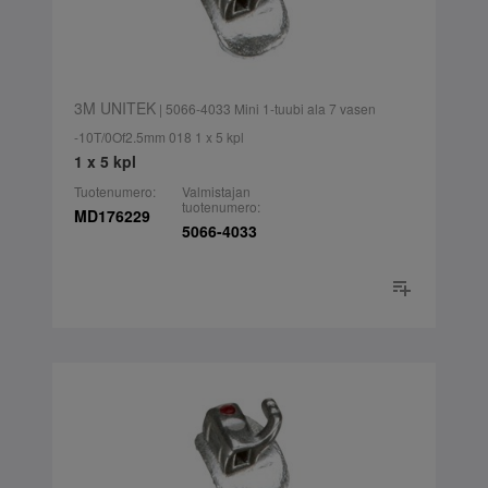
3M UNITEK
| 5066-4033 Mini 1-tuubi ala 7 vasen
-10T/0Of2.5mm 018 1 x 5 kpl
1 x 5 kpl
Tuotenumero:
Valmistajan
tuotenumero:
MD176229
5066-4033