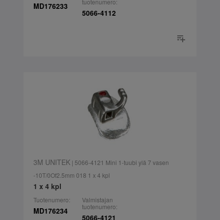
tuotenumero:
MD176233
5066-4112
3M UNITEK
| 5066-4121 Mini 1-tuubi ylä 7 vasen
-10T/0Of2.5mm 018 1 x 4 kpl
1 x 4 kpl
Tuotenumero:
Valmistajan
tuotenumero:
MD176234
5066-4121