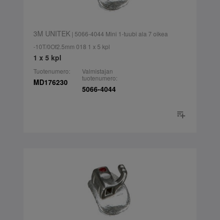
3M UNITEK
| 5066-4044 Mini 1-tuubi ala 7 oikea
-10T/0Of2.5mm 018 1 x 5 kpl
1 x 5 kpl
Tuotenumero:
Valmistajan
tuotenumero:
MD176230
5066-4044