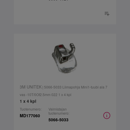
3M UNITEK
| 5066-5033 Liimapohja Mini1-tuubi ala 7
vas -10T/0Of2.5mm 022 1 x 4 kpl
1 x 4 kpl
Tuotenumero:
Valmistajan
tuotenumero:
MD177060
5066-5033