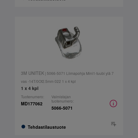
3M UNITEK
| 5066-5071 Liimapohja Mini1-tuubi ylä 7
vas -14T/0Of2.5mm 022 1 x 4 kpl
1 x 4 kpl
Tuotenumero:
Valmistajan
tuotenumero:
MD177062
5066-5071
Tehdastilaustuote