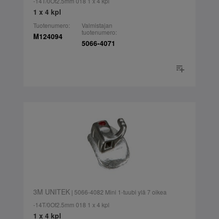
-14T/0Of2.5mm 018 1 x 4 kpl
1 x 4 kpl
Tuotenumero:
Valmistajan
tuotenumero:
M124094
5066-4071
3M UNITEK
| 5066-4082 Mini 1-tuubi ylä 7 oikea
-14T/0Of2.5mm 018 1 x 4 kpl
1 x 4 kpl