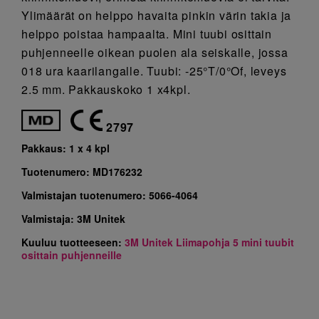
Ylimäärät on helppo havaita pinkin värin takia ja
helppo poistaa hampaalta. Mini tuubi osittain
puhjenneelle oikean puolen ala seiskalle, jossa
018 ura kaarilangalle. Tuubi: -25°T/0°Of, leveys
2.5 mm. Pakkauskoko 1 x4kpl.
2797
Pakkaus:
1 x 4 kpl
Tuotenumero:
MD176232
Valmistajan tuotenumero:
5066-4064
Valmistaja:
3M Unitek
Kuuluu tuotteeseen:
3M Unitek Liimapohja 5 mini tuubit
osittain puhjenneille