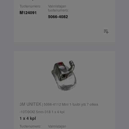
Tuotenumero:
Valmistajan
tuotenumero:
M124091
5066-4082
3M UNITEK
| 5066-4112 Mini 1-tuubi ylä 7 oikea
-10T/0Of2.5mm 018 1 x 4 kpl
1 x 4 kpl
Tuotenumero:
Valmistajan