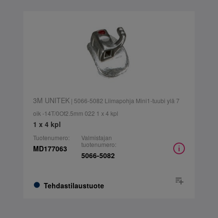
3M UNITEK
| 5066-5082 Liimapohja Mini1-tuubi ylä 7
oik -14T/0Of2.5mm 022 1 x 4 kpl
1 x 4 kpl
Tuotenumero:
Valmistajan
tuotenumero:
MD177063
5066-5082
Tehdastilaustuote