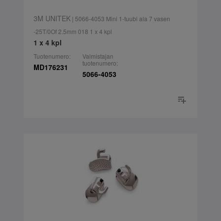
3M UNITEK
| 5066-4053 Mini 1-tuubi ala 7 vasen
-25T/0Of 2.5mm 018 1 x 4 kpl
1 x 4 kpl
Tuotenumero:
Valmistajan
tuotenumero:
MD176231
5066-4053