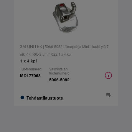
3M UNITEK
| 5066-5082 Liimapohja Mini1-tuubi ylä 7
oik -14T/0Of2.5mm 022 1 x 4 kpl
1 x 4 kpl
Tuotenumero:
Valmistajan
tuotenumero:
MD177063
5066-5082
Tehdastilaustuote