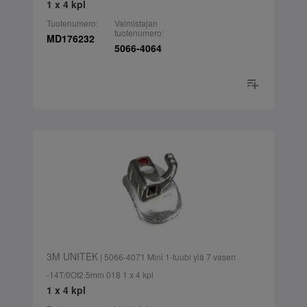
1 x 4 kpl
Tuotenumero:
Valmistajan
tuotenumero:
MD176232
5066-4064
3M UNITEK
| 5066-4071 Mini 1-tuubi ylä 7 vasen
-14T/0Of2.5mm 018 1 x 4 kpl
1 x 4 kpl