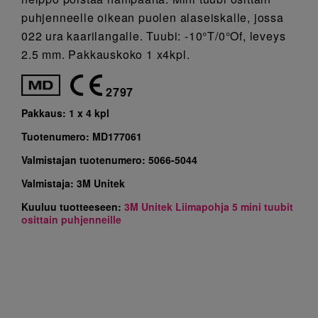
puhjenneelle oikean puolen alaseiskalle, jossa
022 ura kaarilangalle. Tuubi: -10°T/0°Of, leveys
2.5 mm. Pakkauskoko 1 x4kpl.
2797
Pakkaus:
1 x 4 kpl
Tuotenumero:
MD177061
Valmistajan tuotenumero:
5066-5044
Valmistaja:
3M Unitek
Kuuluu tuotteeseen:
3M Unitek Liimapohja 5 mini tuubit
osittain puhjenneille