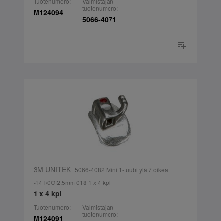
Tuotenumero:
Valmistajan
tuotenumero:
M124094
5066-4071
3M UNITEK
| 5066-4082 Mini 1-tuubi ylä 7 oikea
-14T/0Of2.5mm 018 1 x 4 kpl
1 x 4 kpl
Tuotenumero:
Valmistajan
tuotenumero:
M124091