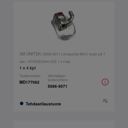
3M UNITEK
| 5066-5071 Liimapohja Mini1-tuubi ylä 7
vas -14T/0Of2.5mm 022 1 x 4 kpl
1 x 4 kpl
Tuotenumero:
Valmistajan
tuotenumero:
MD177062
5066-5071
Tehdastilaustuote