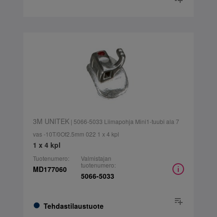
3M UNITEK
| 5066-5033 Liimapohja Mini1-tuubi ala 7
vas -10T/0Of2.5mm 022 1 x 4 kpl
1 x 4 kpl
Tuotenumero:
Valmistajan
tuotenumero:
MD177060
5066-5033
Tehdastilaustuote