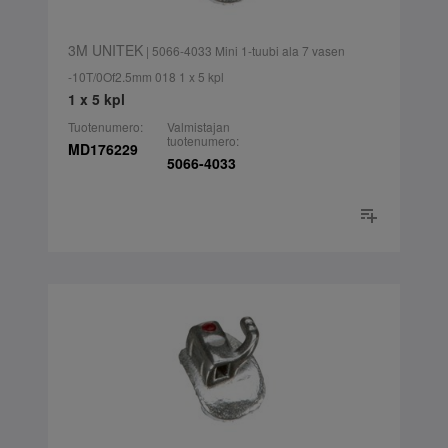
3M UNITEK
| 5066-4033 Mini 1-tuubi ala 7 vasen
-10T/0Of2.5mm 018 1 x 5 kpl
1 x 5 kpl
Tuotenumero:
Valmistajan
tuotenumero:
MD176229
5066-4033