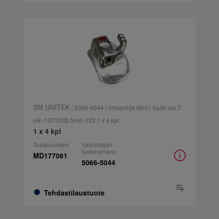
3M UNITEK
| 5066-5044 Liimapohja Mini1-tuubi ala 7
oik -10T/0Of2.5mm 022 1 x 4 kpl
1 x 4 kpl
Tuotenumero:
Valmistajan
tuotenumero:
MD177061
5066-5044
Tehdastilaustuote