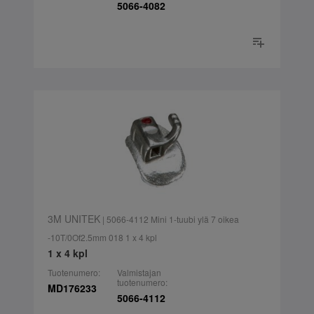
5066-4082
3M UNITEK
| 5066-4112 Mini 1-tuubi ylä 7 oikea
-10T/0Of2.5mm 018 1 x 4 kpl
1 x 4 kpl
Tuotenumero:
Valmistajan
tuotenumero:
MD176233
5066-4112