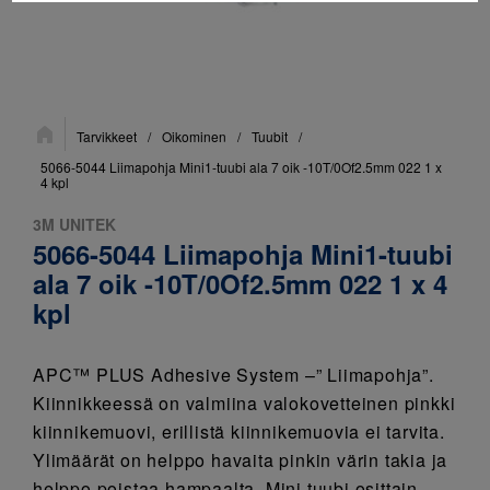
Sijainti:
Tarvikkeet
/
Oikominen
/
Tuubit
/
5066-5044 Liimapohja Mini1-tuubi ala 7 oik -10T/0Of2.5mm 022 1 x
4 kpl
3M UNITEK
5066-5044 Liimapohja Mini1-tuubi
ala 7 oik -10T/0Of2.5mm 022 1 x 4
kpl
APC™ PLUS Adhesive System –” Liimapohja”.
Kiinnikkeessä on valmiina valokovetteinen pinkki
kiinnikemuovi, erillistä kiinnikemuovia ei tarvita.
Ylimäärät on helppo havaita pinkin värin takia ja
helppo poistaa hampaalta. Mini tuubi osittain