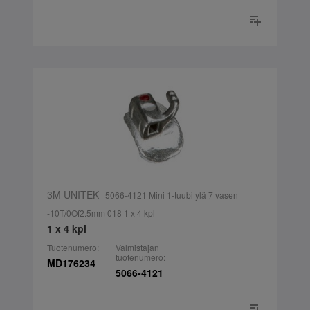
3M UNITEK
| 5066-4121 Mini 1-tuubi ylä 7 vasen
-10T/0Of2.5mm 018 1 x 4 kpl
1 x 4 kpl
Tuotenumero:
Valmistajan
tuotenumero:
MD176234
5066-4121