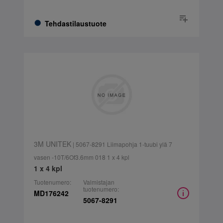
Tehdastilaustuote
3M UNITEK
| 5067-8291 Liimapohja 1-tuubi ylä 7
vasen -10T/6Of3.6mm 018 1 x 4 kpl
1 x 4 kpl
Tuotenumero:
Valmistajan
tuotenumero:
MD176242
5067-8291