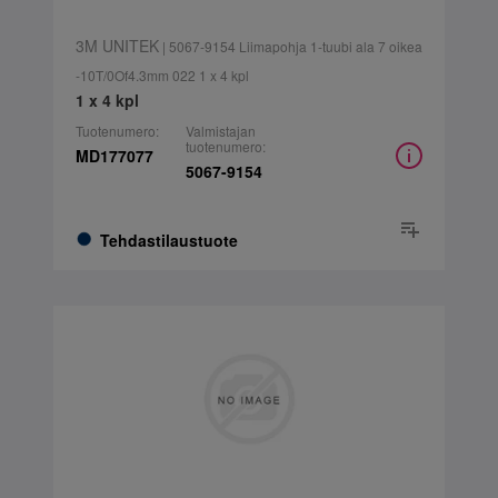
3M UNITEK
| 5067-9154 Liimapohja 1-tuubi ala 7 oikea
-10T/0Of4.3mm 022 1 x 4 kpl
1 x 4 kpl
Tuotenumero:
Valmistajan
tuotenumero:
MD177077
5067-9154
Tehdastilaustuote