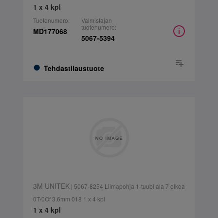
1 x 4 kpl
Tuotenumero:
Valmistajan
tuotenumero:
MD177068
5067-5394
Tehdastilaustuote
3M UNITEK
| 5067-8254 Liimapohja 1-tuubi ala 7 oikea
0T/0Of 3.6mm 018 1 x 4 kpl
1 x 4 kpl