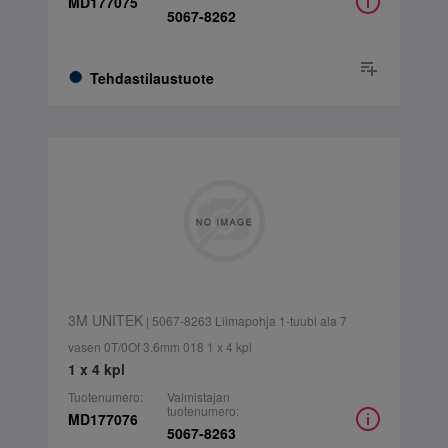
MD177075
5067-8262
Tehdastilaustuote
3M UNITEK
| 5067-8263 Liimapohja 1-tuubi ala 7
vasen 0T/0Of 3.6mm 018 1 x 4 kpl
1 x 4 kpl
Tuotenumero:
Valmistajan
tuotenumero:
MD177076
5067-8263