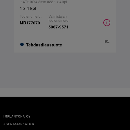
-14T/10Of4.3mm 022 1 x 4 kpl
1 x 4 kpl
Tuotenumero:
Valmistajan
tuotenumero:
MD177079
5067-9571
Tehdastilaustuote
IMPLANTONA OY
ASENTAJANKATU 6