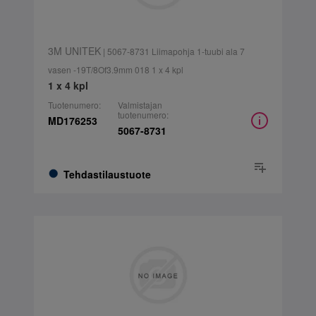
3M UNITEK
| 5067-8731 Liimapohja 1-tuubi ala 7
vasen -19T/8Of3.9mm 018 1 x 4 kpl
1 x 4 kpl
Tuotenumero:
Valmistajan
tuotenumero:
MD176253
5067-8731
Tehdastilaustuote