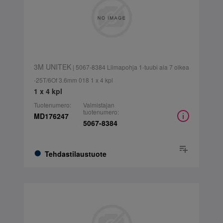
3M UNITEK
| 5067-8384 Liimapohja 1-tuubi ala 7 oikea
-25T/6Of 3.6mm 018 1 x 4 kpl
1 x 4 kpl
Tuotenumero:
Valmistajan
tuotenumero:
MD176247
5067-8384
Tehdastilaustuote