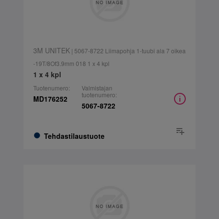
3M UNITEK
| 5067-8722 Liimapohja 1-tuubi ala 7 oikea
-19T/8Of3.9mm 018 1 x 4 kpl
1 x 4 kpl
Tuotenumero:
Valmistajan
tuotenumero:
MD176252
5067-8722
Tehdastilaustuote