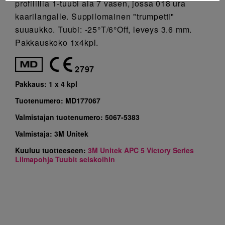
profiililla 1-tuubi ala 7 vasen, jossa 018 ura
kaarilangalle. Suppilomainen "trumpetti"
suuaukko. Tuubi: -25°T/6°Off, leveys 3.6 mm.
Pakkauskoko 1x4kpl.
2797
Pakkaus:
1 x 4 kpl
Tuotenumero:
MD177067
Valmistajan tuotenumero:
5067-5383
Valmistaja:
3M Unitek
Kuuluu tuotteeseen:
3M Unitek APC 5 Victory Series
Liimapohja Tuubit seiskoihin