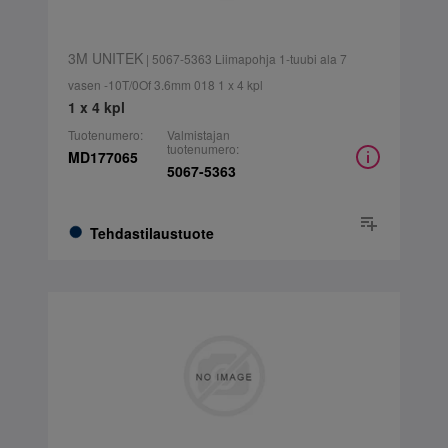
3M UNITEK
| 5067-5363 Liimapohja 1-tuubi ala 7
vasen -10T/0Of 3.6mm 018 1 x 4 kpl
1 x 4 kpl
Tuotenumero:
Valmistajan
tuotenumero:
MD177065
5067-5363
Tehdastilaustuote