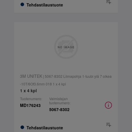
Tehdastilaustuote
3M UNITEK
| 5067-8302 Liimapohja 1-tuubi ylä 7 oikea
-10T/6Of3.6mm 018 1 x 4 kpl
1 x 4 kpl
Tuotenumero:
Valmistajan
tuotenumero:
MD176243
5067-8302
Tehdastilaustuote