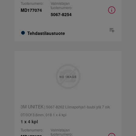
Tuotenumero:
Valmistajan
tuotenumero:
MD177074
5067-8254
Tehdastilaustuote
3M UNITEK
| 5067-8262 Liimapohja1-tuubi ylä 7 oik
0T/0Of 3.6mm, 018 1 x 4 kpl
1 x 4 kpl
Tuotenumero:
Valmistajan
tuotenumero: