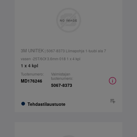
3M UNITEK
| 5067-8373 Liimapohja 1-tuubi ala 7
vasen -25T/6Of 3.6mm 018 1 x 4 kpl
1 x 4 kpl
Tuotenumero:
Valmistajan
tuotenumero:
MD176246
5067-8373
Tehdastilaustuote