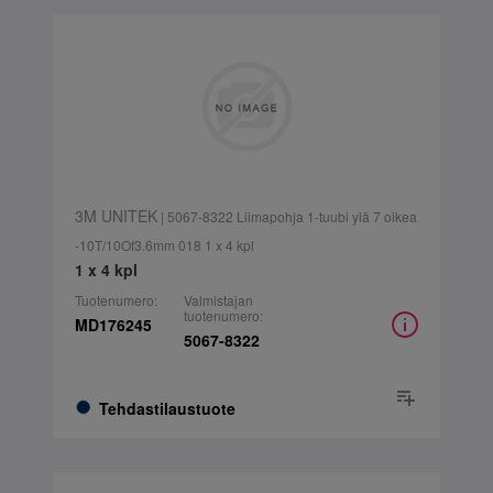
3M UNITEK
| 5067-8322 Liimapohja 1-tuubi ylä 7 oikea
-10T/10Of3.6mm 018 1 x 4 kpl
1 x 4 kpl
Tuotenumero:
Valmistajan
tuotenumero:
MD176245
5067-8322
Tehdastilaustuote