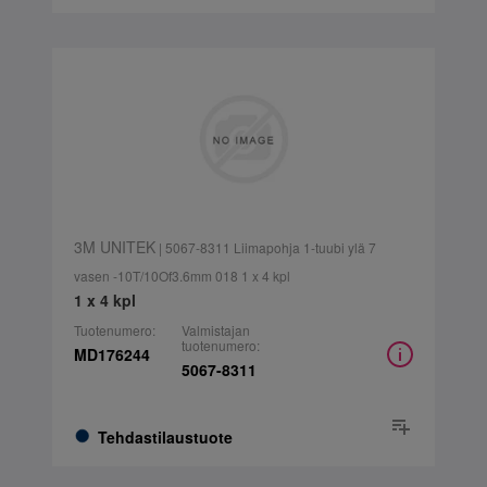
3M UNITEK
| 5067-8311 Liimapohja 1-tuubi ylä 7
vasen -10T/10Of3.6mm 018 1 x 4 kpl
1 x 4 kpl
Tuotenumero:
Valmistajan
tuotenumero:
MD176244
5067-8311
Tehdastilaustuote