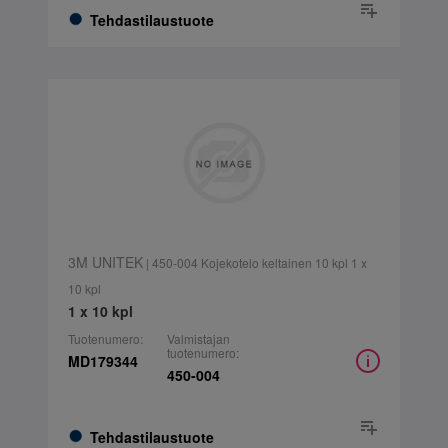
Tehdastilaustuote
3M UNITEK
| 450-004 Kojekotelo keltainen 10 kpl 1 x
10 kpl
1 x 10 kpl
Tuotenumero:
Valmistajan
tuotenumero:
MD179344
450-004
Tehdastilaustuote