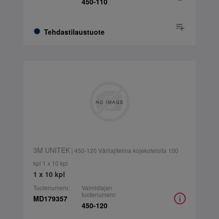
450-110
Tehdastilaustuote
3M UNITEK
| 450-120 Värilajitelma kojekoteloita 100
kpl 1 x 10 kpl
1 x 10 kpl
Tuotenumero:
Valmistajan
tuotenumero:
MD179357
450-120