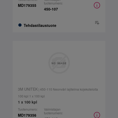
tuotenumero:
MD179355
450-107
Tehdastilaustuote
3M UNITEK
| 450-110 Neonväri lajitelma kojekoteloita
100 kpl 1 x 100 kpl
1 x 100 kpl
Tuotenumero:
Valmistajan
tuotenumero:
MD179356