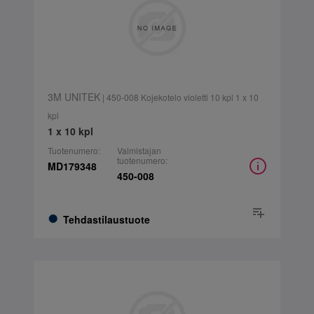
3M UNITEK
| 450-008 Kojekotelo violetti 10 kpl 1 x 10
kpl
1 x 10 kpl
Tuotenumero:
Valmistajan
tuotenumero:
MD179348
450-008
Tehdastilaustuote