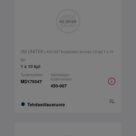
3M UNITEK
| 450-007 Kojekotelo sininen 10 kpl 1 x 10
kpl
1 x 10 kpl
Tuotenumero:
Valmistajan
tuotenumero:
MD179347
450-007
Tehdastilaustuote