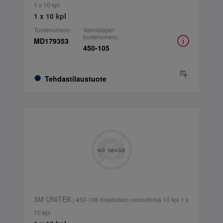
1 x 10 kpl
1 x 10 kpl
Tuotenumero:
Valmistajan
tuotenumero:
MD179353
450-105
Tehdastilaustuote
3M UNITEK
| 450-106 Kojekotelo neonvihreä 10 kpl 1 x
10 kpl