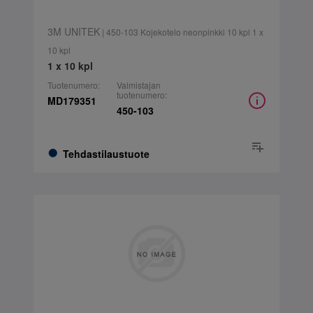
3M UNITEK
| 450-103 Kojekotelo neonpinkki 10 kpl 1 x
10 kpl
1 x 10 kpl
Tuotenumero:
Valmistajan
tuotenumero:
MD179351
450-103
Tehdastilaustuote