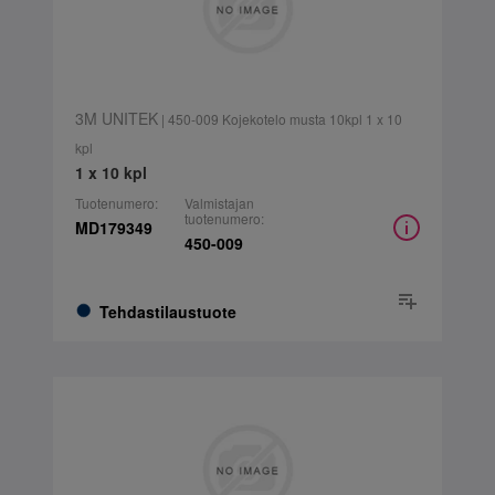
3M UNITEK
| 450-009 Kojekotelo musta 10kpl 1 x 10
kpl
1 x 10 kpl
Tuotenumero:
Valmistajan
tuotenumero:
MD179349
450-009
Tehdastilaustuote