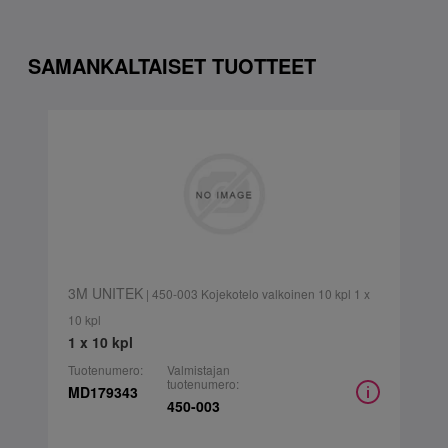
SAMANKALTAISET TUOTTEET
3M UNITEK
| 450-003 Kojekotelo valkoinen 10 kpl 1 x
10 kpl
1 x 10 kpl
Tuotenumero:
Valmistajan
tuotenumero:
MD179343
450-003