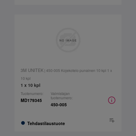
3M UNITEK
| 450-005 Kojekotelo punainen 10 kpl 1 x
10 kpl
1 x 10 kpl
Tuotenumero:
Valmistajan
tuotenumero:
MD179345
450-005
Tehdastilaustuote