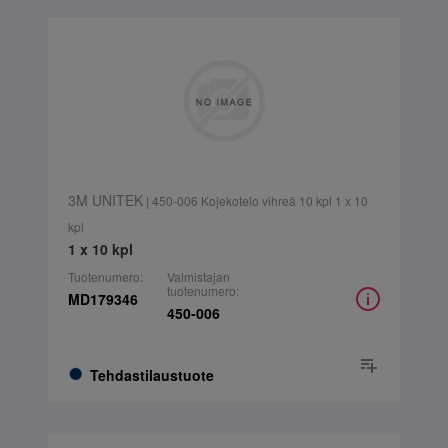
3M UNITEK
| 450-006 Kojekotelo vihreä 10 kpl 1 x 10
kpl
1 x 10 kpl
Tuotenumero:
Valmistajan
tuotenumero:
MD179346
450-006
Tehdastilaustuote