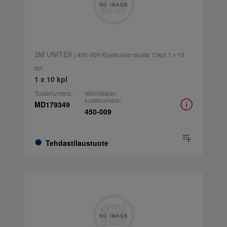
3M UNITEK
| 450-009 Kojekotelo musta 10kpl 1 x 10
kpl
1 x 10 kpl
Tuotenumero:
Valmistajan
tuotenumero:
MD179349
450-009
Tehdastilaustuote