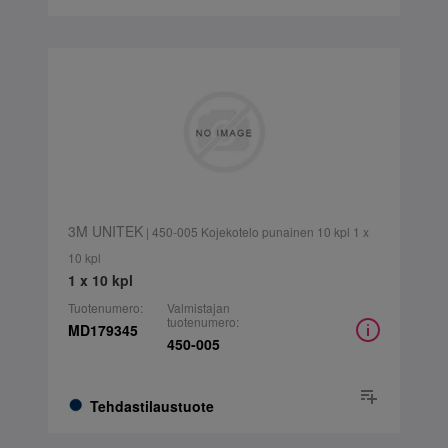
3M UNITEK
| 450-005 Kojekotelo punainen 10 kpl 1 x
10 kpl
1 x 10 kpl
Tuotenumero:
Valmistajan
tuotenumero:
MD179345
450-005
Tehdastilaustuote