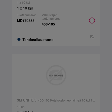
1 x 10 kpl
1 x 10 kpl
Tuotenumero:
Valmistajan
tuotenumero:
MD179353
450-105
Tehdastilaustuote
3M UNITEK
| 450-106 Kojekotelo neonvihreä 10 kpl 1 x
10 kpl