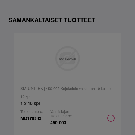
SAMANKALTAISET TUOTTEET
3M UNITEK
| 450-003 Kojekotelo valkoinen 10 kpl 1 x
10 kpl
1 x 10 kpl
Tuotenumero:
Valmistajan
tuotenumero:
MD179343
450-003