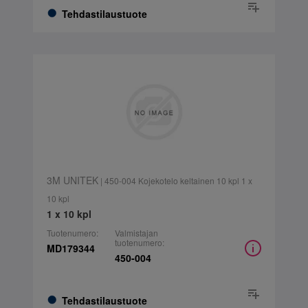
Tehdastilaustuote
3M UNITEK
| 450-004 Kojekotelo keltainen 10 kpl 1 x
10 kpl
1 x 10 kpl
Tuotenumero:
Valmistajan
tuotenumero:
MD179344
450-004
Tehdastilaustuote