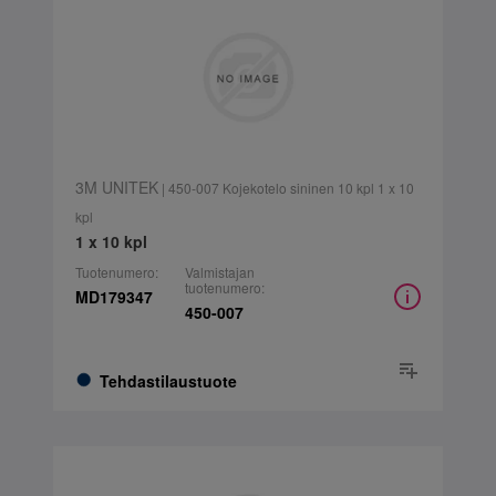
3M UNITEK
| 450-007 Kojekotelo sininen 10 kpl 1 x 10
kpl
1 x 10 kpl
Tuotenumero:
Valmistajan
tuotenumero:
MD179347
450-007
Tehdastilaustuote