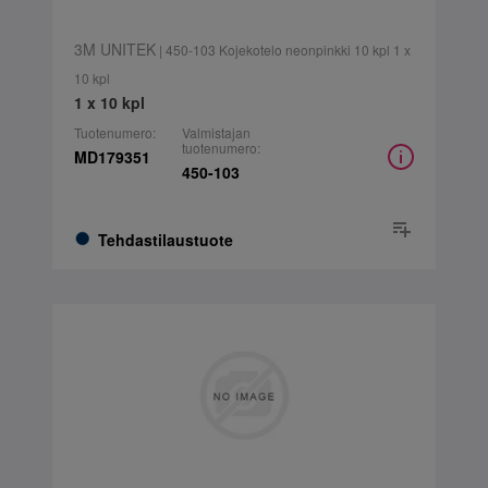
3M UNITEK
| 450-103 Kojekotelo neonpinkki 10 kpl 1 x
10 kpl
1 x 10 kpl
Tuotenumero:
Valmistajan
tuotenumero:
MD179351
450-103
Tehdastilaustuote