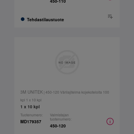
450-110
Tehdastilaustuote
3M UNITEK
| 450-120 Värilajitelma kojekoteloita 100
kpl 1 x 10 kpl
1 x 10 kpl
Tuotenumero:
Valmistajan
tuotenumero:
MD179357
450-120