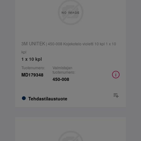
3M UNITEK
| 450-008 Kojekotelo violetti 10 kpl 1 x 10
kpl
1 x 10 kpl
Tuotenumero:
Valmistajan
tuotenumero:
MD179348
450-008
Tehdastilaustuote