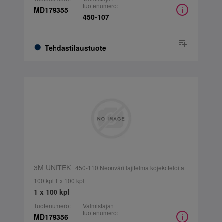
tuotenumero:
MD179355
450-107
Tehdastilaustuote
3M UNITEK
| 450-110 Neonväri lajitelma kojekoteloita
100 kpl 1 x 100 kpl
1 x 100 kpl
Tuotenumero:
Valmistajan
tuotenumero:
MD179356