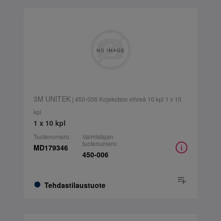
3M UNITEK
| 450-006 Kojekotelo vihreä 10 kpl 1 x 10
kpl
1 x 10 kpl
Tuotenumero:
Valmistajan
tuotenumero:
MD179346
450-006
Tehdastilaustuote