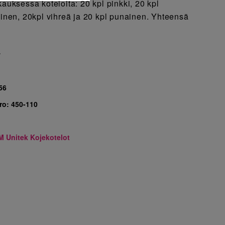
kauksessa koteloita: 20 kpl pinkki, 20 kpl
ainen, 20kpl vihreä ja 20 kpl punainen. Yhteensä
7
56
ro:
450-110
M Unitek Kojekotelot