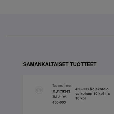
SAMANKALTAISET TUOTTEET
Tuotenumero:
450-003 Kojekotelo
MD179343
valkoinen 10 kpl 1 x
3M Unitek
10 kpl
450-003