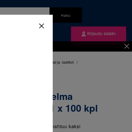
Haku
Kirjaudu sisään
mme
Tilaa ne
noton apuvälineet
/
Säilytysrasiat ja -laatikot
/
kojekoteloita 100 kpl 1 x 100 kpl
onväri lajitelma
ita 100 kpl 1 x 100 kpl
 kojekotelo, koteloon mahtuu kaksi