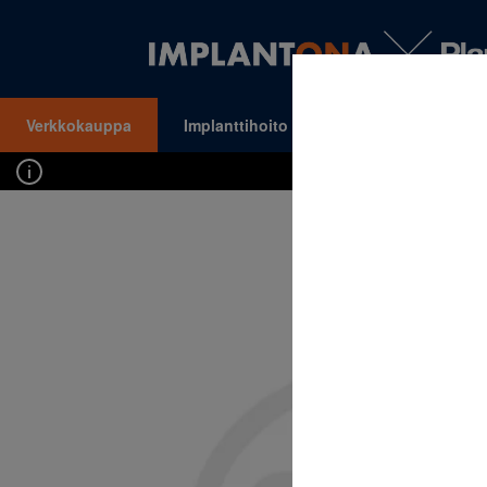
Verkkokauppa
Implanttihoito
Oikomishoito
VALIKKO
Kirj