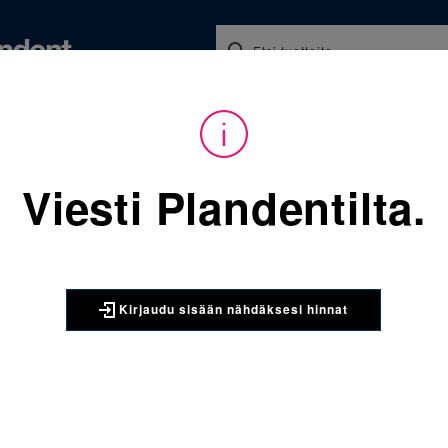
Koulutukset ja tapahtumat
Ajankohtaista
Yritykse
audu sisään nähdäksesi hinnat. Tarvitsetko tunnukset verkkokauppaan? 
Viesti Plandentilta.
Sijainti:
Tarvikkeet
/
Vastaa
450-110 Neonväri lajitelma 
3M UNITEK
Kirjaudu sisään nähdäksesi hinnat
450-110 Ne
kojekotelo
Kompaktin kokoinen