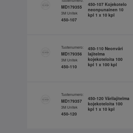
Tuotenumero:
450-107 Kojekotelo
MD179355
neonpunainen 10
3M Unitek
kpl 1 x 10 kpl
450-107
Tuotenumero:
450-110 Neonväri
MD179356
lajitelma
kojekoteloita 100
3M Unitek
kpl 1 x 100 kpl
450-110
Tuotenumero:
450-120 Värilajitelma
MD179357
kojekoteloita 100
3M Unitek
kpl 1 x 10 kpl
450-120