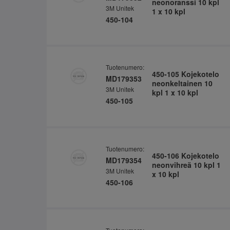
neonoranssi 10 kpl
3M Unitek
1 x 10 kpl
450-104
Tuotenumero:
450-105 Kojekotelo
MD179353
neonkeltainen 10
3M Unitek
kpl 1 x 10 kpl
450-105
Tuotenumero:
450-106 Kojekotelo
MD179354
neonvihreä 10 kpl 1
3M Unitek
x 10 kpl
450-106