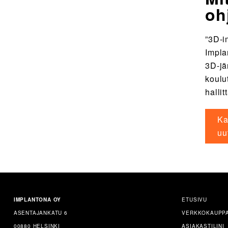
oh
”3D-i
Impla
3D-jä
koulu
hallit
Ka
uu
IMPLANTONA OY
ETUSIVU
ASENTAJANKATU 6
VERKKOKAUPP
00880 HELSINKI
ASIAKASTILINI