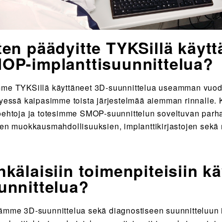
ten päädyitte TYKSillä käyt
OP-implanttisuunnittelua?
me TYKSillä käyttäneet 3D-suunnittelua useamman vuod
tyessä kaipasimme toista järjestelmää aiemman rinnalle
oehtoja ja totesimme SMOP-suunnittelun soveltuvan parha
jen muokkausmahdollisuuksien, implanttikirjastojen sekä 
nkälaisiin toimenpiteisiin kä
unnittelua?
ämme 3D-suunnittelua sekä diagnostiseen suunnitteluun 