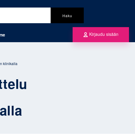
Haku
Kirjaudu sisään
mme
 klinikalla
telu
alla