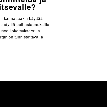
itsevalle?
un kannattaakin käyttää
ehdyillä potilastapauksilla.
ettävä kokemukseen ja
gin on tunnistettava ja