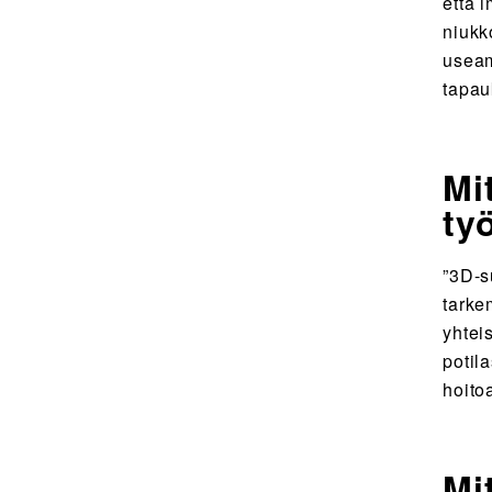
että i
niukk
useam
tapau
Mi
ty
”3D-s
tarke
yhtei
potil
hoito
Mi