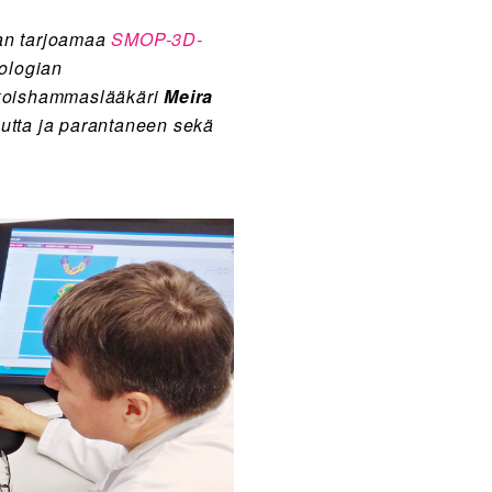
nan tarjoamaa
SMOP-3D-
iologian
rikoishammaslääkäri
Meira
uutta ja parantaneen sekä