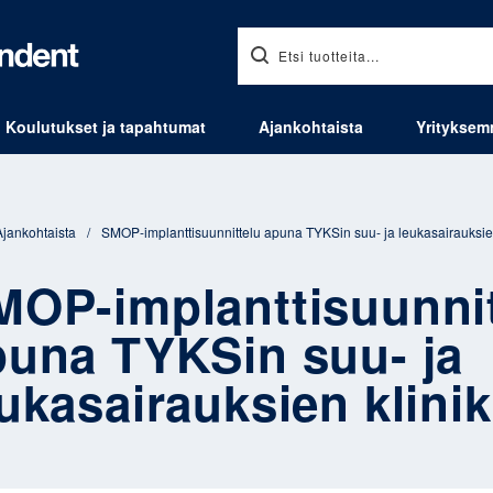
Koulutukset ja tapahtumat
Ajankohtaista
Yritykse
Ajankohtaista
/
SMOP-implanttisuunnittelu apuna TYKSin suu- ja leukasairauksien
MOP-implanttisuunnit
puna TYKSin suu- ja
ukasairauksien klinik