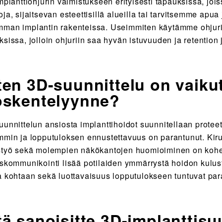
mplanttiohjurin valmistukseen erityisesti tapauksissa, joiss
oja, sijaitsevan esteettisillä alueilla tai tarvitsemme ap
man implantin rakenteissa. Useimmiten käytämme ohjur
ksissa, jolloin ohjuriin saa hyvän istuvuuden ja retentio
ten 3D-suunnittelu on vaiku
öskentelyynne?
uunnittelun ansiosta implanttihoidot suunnitellaan proteett
mmin ja lopputuloksen ennustettavuus on parantunut. Kiru
styö sekä molempien näkökantojen huomioiminen on kohe
askommunikointi lisää potilaiden ymmärrystä hoidon kulust
a kohtaan sekä luottavaisuus lopputulokseen tuntuvat par
tä sanoisitte 3D-implanttisu