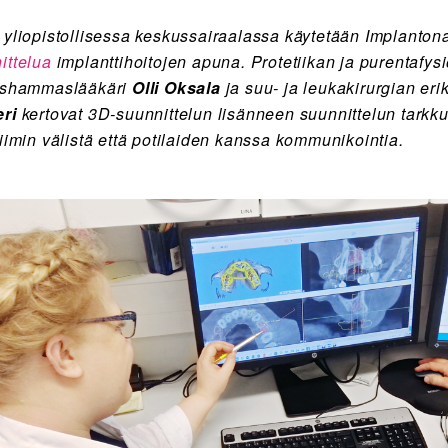
 yliopistollisessa keskussairaalassa käytetään Implanto
ittelua
implanttihoitojen apuna. Protetiikan ja purentafys
ishammaslääkäri
Olli Oksala
ja suu- ja leukakirurgian e
ri
kertovat 3D-suunnittelun lisänneen suunnittelun tarkk
tiimin välistä että potilaiden kanssa kommunikointia.