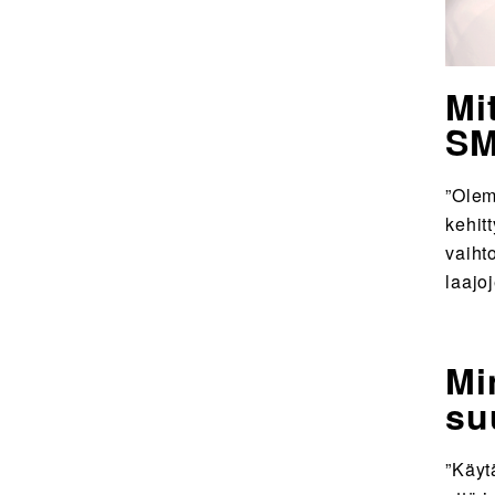
Mi
SM
”Olem
kehit
vaiht
laajo
Mi
su
”Käyt