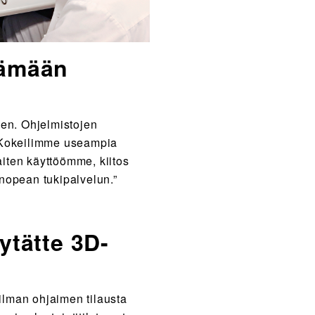
tämään
en. Ohjelmistojen
. Kokeilimme useampia
iten käyttöömme, kiitos
nopean tukipalvelun.”
ytätte 3D-
ilman ohjaimen tilausta