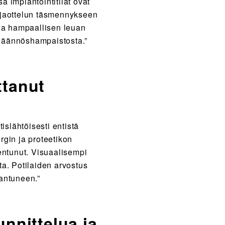
a implantointitilat ovat
ua jaottelun täsmennykseen
ia hampaallisen leuan
n jäännöshampaistosta.”
ttanut
islähtöisesti entistä
rgin ja proteetikon
ntunut. Visuaalisempi
a. Potilaiden arvostus
antuneen.”
unnittelua ja