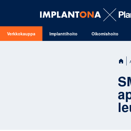
Verkkokauppa
Implanttihoito
Oikomishoito
VALIKKO
Sijainti:
S
a
le