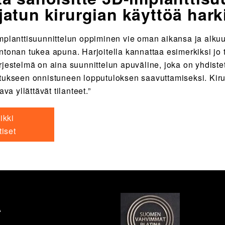
jatun kirurgian käyttöä hark
mplanttisuunnittelun oppiminen vie oman aikansa ja alku
ntonan tukea apuna. Harjoitella kannattaa esimerkiksi jo t
rjestelmä on aina suunnittelun apuväline, joka on yhdist
tukseen onnistuneen lopputuloksen saavuttamiseksi. Kirur
tava yllättävät tilanteet.”
ikki
tiset
A