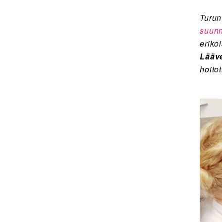
Turun
suunn
eriko
Lääve
hoito