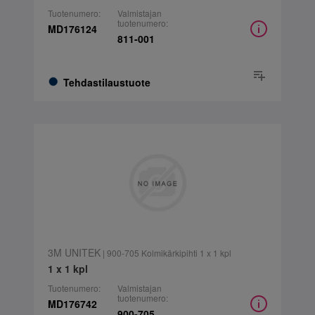
Tuotenumero:
Valmistajan
tuotenumero:
MD176124
811-001
Tehdastilaustuote
3M UNITEK
| 900-705 Kolmikärkipihti 1 x 1 kpl
1 x 1 kpl
Tuotenumero:
Valmistajan
tuotenumero:
MD176742
900-705