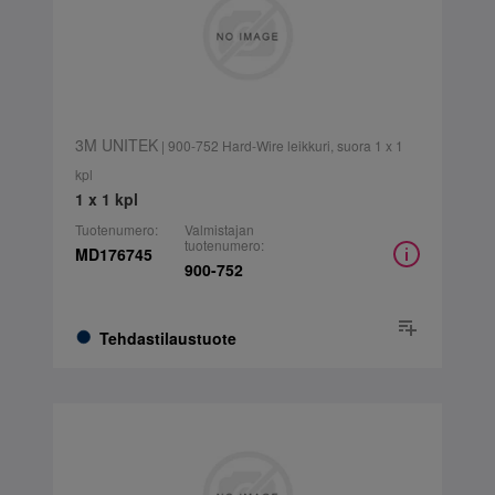
3M UNITEK
| 900-752 Hard-Wire leikkuri, suora 1 x 1
kpl
1 x 1 kpl
Tuotenumero:
Valmistajan
tuotenumero:
MD176745
900-752
Tehdastilaustuote