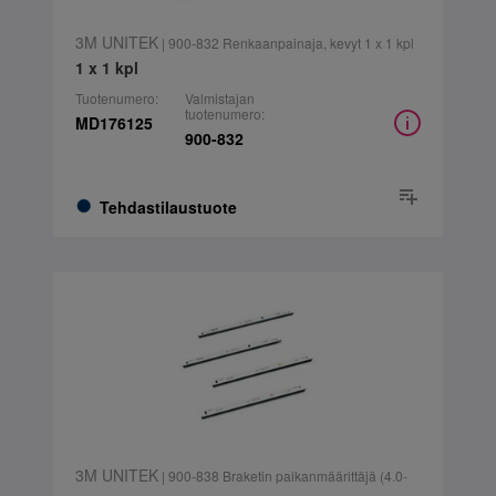
3M UNITEK
| 900-832 Renkaanpainaja, kevyt 1 x 1 kpl
1 x 1 kpl
Tuotenumero:
Valmistajan
tuotenumero:
MD176125
900-832
Tehdastilaustuote
3M UNITEK
| 900-838 Braketin paikanmäärittäjä (4.0-