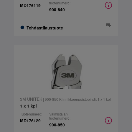
tuotenumero:
MD176119
900-840
Tehdastilaustuote
3M UNITEK
| 900-850 Kiinnikkeenpoistopihdit 1 x 1 kpl
1 x 1 kpl
Tuotenumero:
Valmistajan
tuotenumero:
MD176129
900-850