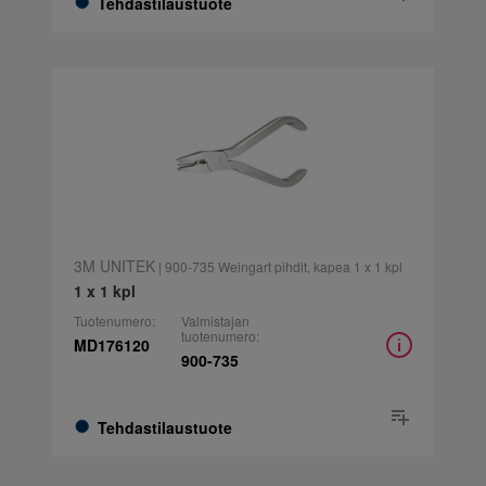
Tehdastilaustuote
3M UNITEK
| 900-735 Weingart pihdit, kapea 1 x 1 kpl
1 x 1 kpl
Tuotenumero:
Valmistajan
tuotenumero:
MD176120
900-735
Tehdastilaustuote