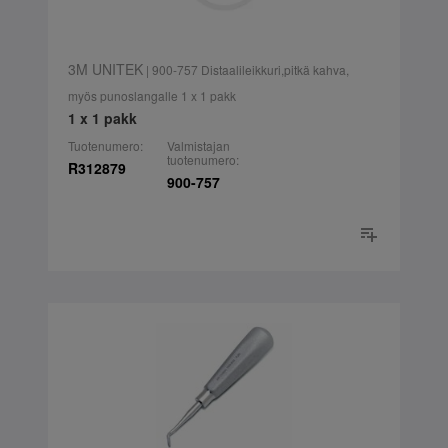
3M UNITEK
| 900-757 Distaalileikkuri,pitkä kahva,
myös punoslangalle 1 x 1 pakk
1 x 1 pakk
Tuotenumero:
Valmistajan
tuotenumero:
R312879
900-757