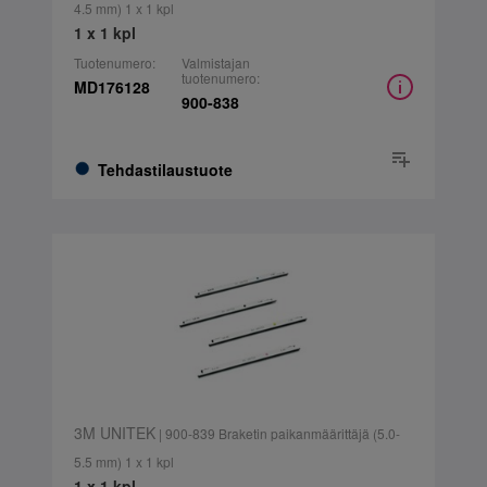
4.5 mm) 1 x 1 kpl
1 x 1 kpl
Tuotenumero:
Valmistajan
tuotenumero:
MD176128
900-838
Tehdastilaustuote
3M UNITEK
| 900-839 Braketin paikanmäärittäjä (5.0-
5.5 mm) 1 x 1 kpl
1 x 1 kpl