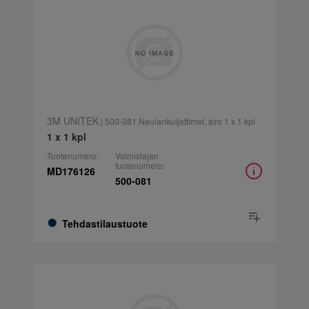
3M UNITEK
| 500-081 Neulankuljettimet, siro 1 x 1 kpl
1 x 1 kpl
Tuotenumero:
Valmistajan
tuotenumero:
MD176126
500-081
Tehdastilaustuote