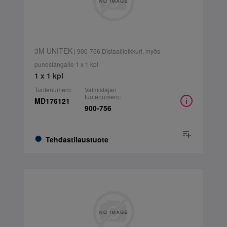
3M UNITEK
| 900-756 Distaalileikkuri, myös
punoslangalle 1 x 1 kpl
1 x 1 kpl
Tuotenumero:
Valmistajan
tuotenumero:
MD176121
900-756
Tehdastilaustuote