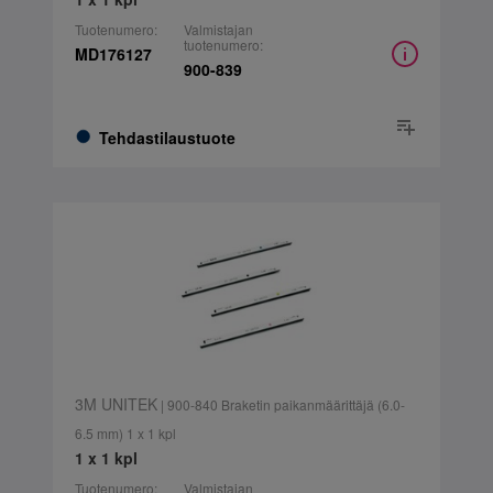
Tuotenumero:
Valmistajan
tuotenumero:
MD176127
900-839
Tehdastilaustuote
3M UNITEK
| 900-840 Braketin paikanmäärittäjä (6.0-
6.5 mm) 1 x 1 kpl
1 x 1 kpl
Tuotenumero:
Valmistajan