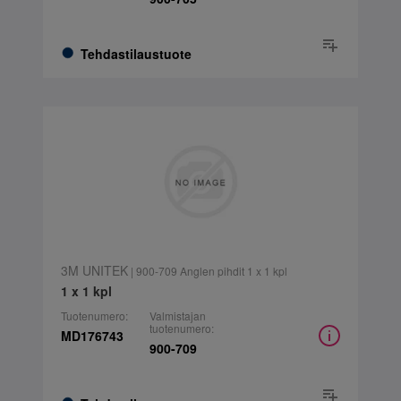
Tehdastilaustuote
3M UNITEK
| 900-709 Anglen pihdit 1 x 1 kpl
1 x 1 kpl
Tuotenumero:
Valmistajan
tuotenumero:
MD176743
900-709