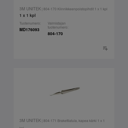
3M UNITEK
| 804-170 Kiinnikkeenpoistopihdit 1 x 1 kpl
1 x 1 kpl
Tuotenumero:
Valmistajan
tuotenumero:
MD176093
804-170
3M UNITEK
| 804-171 Brakettiatula, kapea kärki 1 x 1
kpl