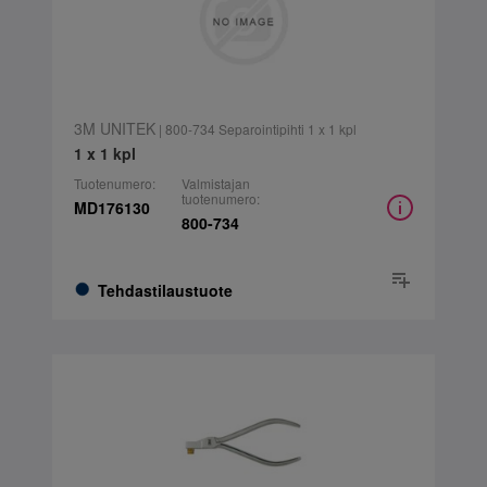
3M UNITEK
| 800-734 Separointipihti 1 x 1 kpl
1 x 1 kpl
Tuotenumero:
Valmistajan
tuotenumero:
MD176130
800-734
Tehdastilaustuote