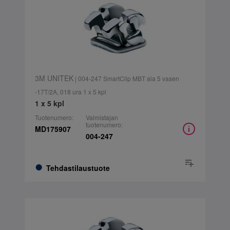
3M UNITEK
| 004-247 SmartClip MBT ala 5 vasen
-17T/2A, 018 ura 1 x 5 kpl
1 x 5 kpl
Tuotenumero:
Valmistajan
tuotenumero:
MD175907
004-247
Tehdastilaustuote