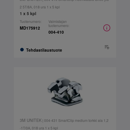
2 5T/8A, 018 ura 1 x 5 kpl
1 x 5 kpl
Tuotenumero:
Valmistajan
tuotenumero:
MD175912
004-410
Tehdastilaustuote
3M UNITEK
| 004-431 SmartClip medium torkki ala 1,2
-1T/0A, 018 ura 1 x 5 kpl