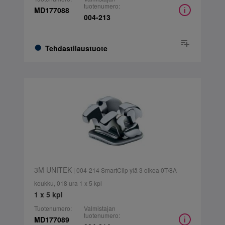
tuotenumero:
MD177088
004-213
Tehdastilaustuote
3M UNITEK
| 004-214 SmartClip ylä 3 oikea 0T/8A
koukku, 018 ura 1 x 5 kpl
1 x 5 kpl
Tuotenumero:
Valmistajan
tuotenumero:
MD177089