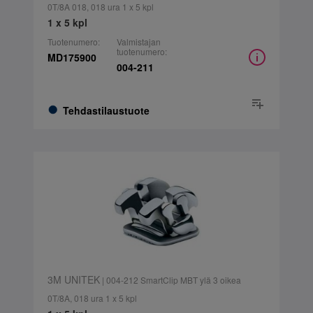
0T/8A 018, 018 ura 1 x 5 kpl
1 x 5 kpl
Tuotenumero:
Valmistajan
tuotenumero:
MD175900
004-211
Tehdastilaustuote
3M UNITEK
| 004-212 SmartClip MBT ylä 3 oikea
0T/8A, 018 ura 1 x 5 kpl