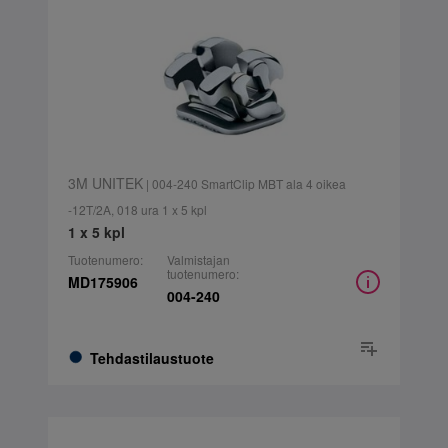
3M UNITEK
| 004-240 SmartClip MBT ala 4 oikea
-12T/2A, 018 ura 1 x 5 kpl
1 x 5 kpl
Tuotenumero:
Valmistajan
tuotenumero:
MD175906
004-240
Tehdastilaustuote