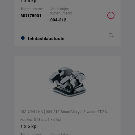
1 x 5 kpl
Tuotenumero:
Valmistajan
tuotenumero:
MD175901
004-212
Tehdastilaustuote
3M UNITEK
| 004-213 SmartClip ylä 3 vasen 0T/8A
koukku, 018 ura 1 x 5 kpl
1 x 5 kpl
Tuotenumero:
Valmistajan