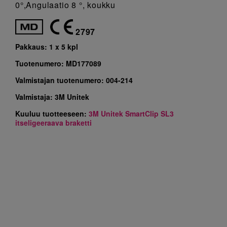
0°,Angulaatio 8 °, koukku
2797
Pakkaus:
1 x 5 kpl
Tuotenumero:
MD177089
Valmistajan tuotenumero:
004-214
Valmistaja:
3M Unitek
Kuuluu tuotteeseen:
3M Unitek SmartClip SL3
itseligeeraava braketti