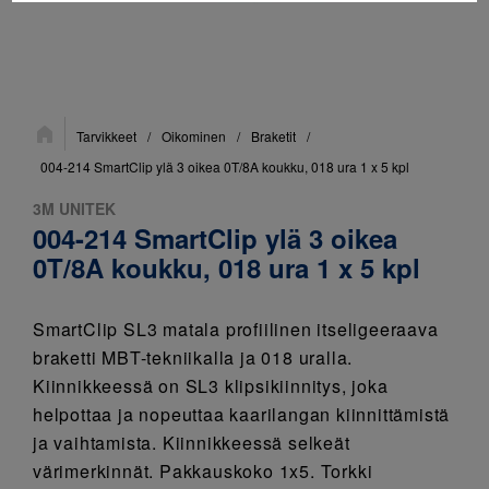
Sijainti:
Tarvikkeet
/
Oikominen
/
Braketit
/
004-214 SmartClip ylä 3 oikea 0T/8A koukku, 018 ura 1 x 5 kpl
3M UNITEK
004-214 SmartClip ylä 3 oikea
0T/8A koukku, 018 ura 1 x 5 kpl
SmartClip SL3 matala profiilinen itseligeeraava
braketti MBT-tekniikalla ja 018 uralla.
Kiinnikkeessä on SL3 klipsikiinnitys, joka
helpottaa ja nopeuttaa kaarilangan kiinnittämistä
ja vaihtamista. Kiinnikkeessä selkeät
värimerkinnät. Pakkauskoko 1x5. Torkki