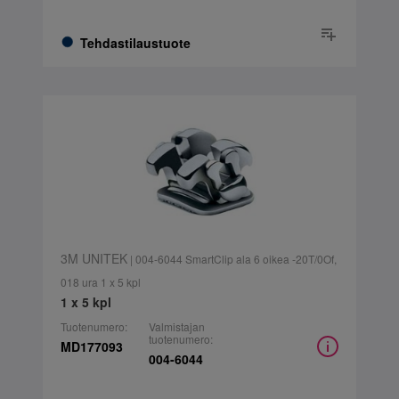
Tehdastilaustuote
3M UNITEK
| 004-6044 SmartClip ala 6 oikea -20T/0Of,
018 ura 1 x 5 kpl
1 x 5 kpl
Tuotenumero:
Valmistajan
tuotenumero:
MD177093
004-6044