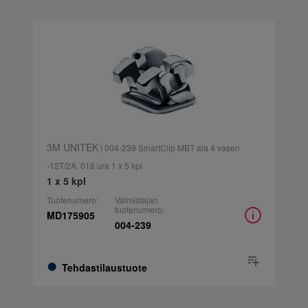
3M UNITEK
| 004-239 SmartClip MBT ala 4 vasen
-12T/2A, 018 ura 1 x 5 kpl
1 x 5 kpl
Tuotenumero:
Valmistajan
tuotenumero:
MD175905
004-239
Tehdastilaustuote