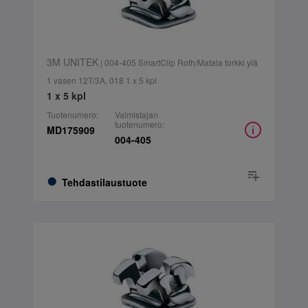
3M UNITEK
| 004-405 SmartClip Roth/Matala torkki ylä
1 vasen 12T/3A, 018 1 x 5 kpl
1 x 5 kpl
Tuotenumero:
Valmistajan
tuotenumero:
MD175909
004-405
Tehdastilaustuote