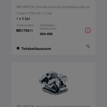
3M UNITEK
| 004-409 SmartClip Roth/Matala torkki ylä
2 vasen 5T/8A 018 1 x 5 kpl
1 x 5 kpl
Tuotenumero:
Valmistajan
tuotenumero:
MD175911
004-409
Tehdastilaustuote
3M UNITEK
| 004-410 SmartClip Roth/Matala torkki ylä