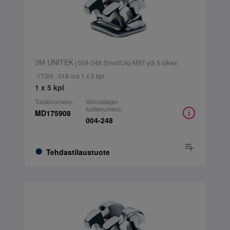
3M UNITEK
| 004-248 SmartClip MBT ylä 5 oikea
-1T/2A , 018 ura 1 x 5 kpl
1 x 5 kpl
Tuotenumero:
Valmistajan
tuotenumero:
MD175908
004-248
Tehdastilaustuote