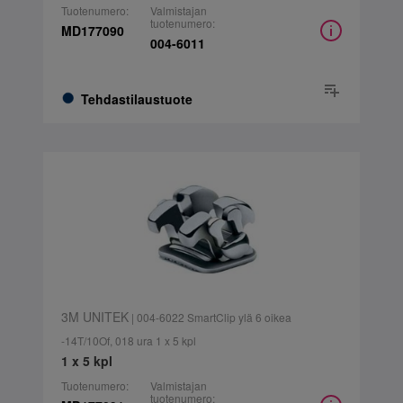
Tuotenumero:
Valmistajan
tuotenumero:
MD177090
004-6011
Tehdastilaustuote
3M UNITEK
| 004-6022 SmartClip ylä 6 oikea
-14T/10Of, 018 ura 1 x 5 kpl
1 x 5 kpl
Tuotenumero:
Valmistajan
tuotenumero: