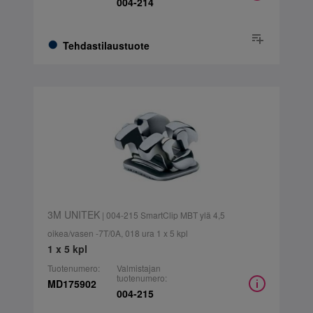
004-214
Tehdastilaustuote
3M UNITEK
| 004-215 SmartClip MBT ylä 4,5
oikea/vasen -7T/0A, 018 ura 1 x 5 kpl
1 x 5 kpl
Tuotenumero:
Valmistajan
tuotenumero:
MD175902
004-215