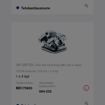
Tehdastilaustuote
3M UNITEK
| 004-233 SmartClip MBT ala 3 vasen
-6T/3A koukulla, 018 ura 1 x 5 kpl
1 x 5 kpl
Tuotenumero:
Valmistajan
tuotenumero:
MD175903
004-233