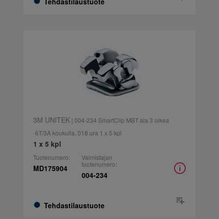
Tehdastilaustuote
3M UNITEK
| 004-234 SmartClip MBT ala 3 oikea
-6T/3A koukulla, 018 ura 1 x 5 kpl
1 x 5 kpl
Tuotenumero:
Valmistajan
tuotenumero:
MD175904
004-234
Tehdastilaustuote