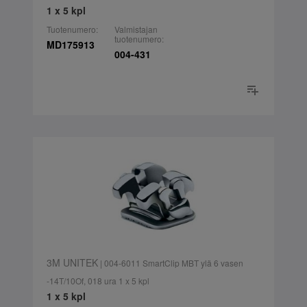
1 x 5 kpl
Tuotenumero:
Valmistajan
tuotenumero:
MD175913
004-431
3M UNITEK
| 004-6011 SmartClip MBT ylä 6 vasen
-14T/10Of, 018 ura 1 x 5 kpl
1 x 5 kpl