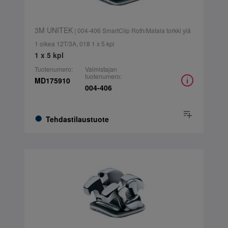
3M UNITEK
| 004-406 SmartClip Roth/Matala torkki ylä
1 oikea 12T/3A, 018 1 x 5 kpl
1 x 5 kpl
Tuotenumero:
Valmistajan
tuotenumero:
MD175910
004-406
Tehdastilaustuote