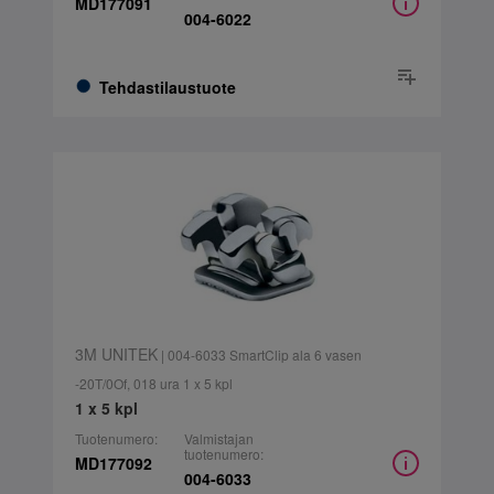
MD177091
004-6022
Tehdastilaustuote
3M UNITEK
| 004-6033 SmartClip ala 6 vasen
-20T/0Of, 018 ura 1 x 5 kpl
1 x 5 kpl
Tuotenumero:
Valmistajan
tuotenumero:
MD177092
004-6033