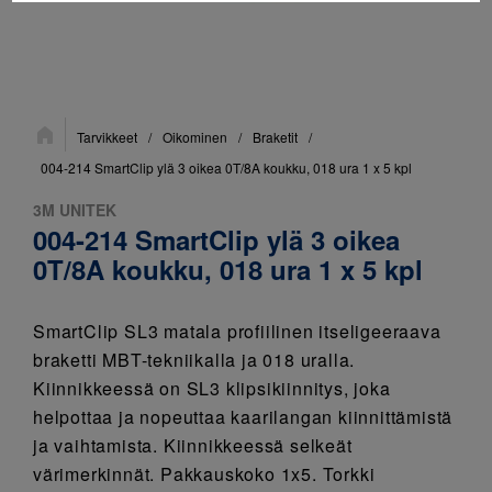
Sijainti:
Tarvikkeet
/
Oikominen
/
Braketit
/
004-214 SmartClip ylä 3 oikea 0T/8A koukku, 018 ura 1 x 5 kpl
3M UNITEK
004-214 SmartClip ylä 3 oikea
0T/8A koukku, 018 ura 1 x 5 kpl
SmartClip SL3 matala profiilinen itseligeeraava
braketti MBT-tekniikalla ja 018 uralla.
Kiinnikkeessä on SL3 klipsikiinnitys, joka
helpottaa ja nopeuttaa kaarilangan kiinnittämistä
ja vaihtamista. Kiinnikkeessä selkeät
värimerkinnät. Pakkauskoko 1x5. Torkki