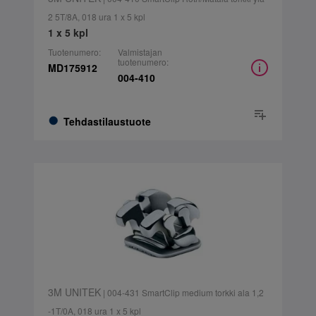
2 5T/8A, 018 ura 1 x 5 kpl
1 x 5 kpl
Tuotenumero:
Valmistajan
tuotenumero:
MD175912
004-410
Tehdastilaustuote
3M UNITEK
| 004-431 SmartClip medium torkki ala 1,2
-1T/0A, 018 ura 1 x 5 kpl