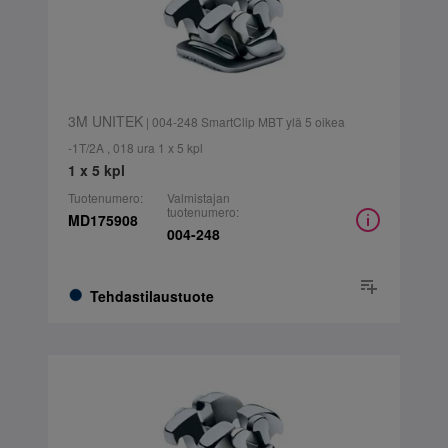
3M UNITEK
| 004-248 SmartClip MBT ylä 5 oikea
-1T/2A , 018 ura 1 x 5 kpl
1 x 5 kpl
Tuotenumero:
Valmistajan
tuotenumero:
MD175908
004-248
Tehdastilaustuote