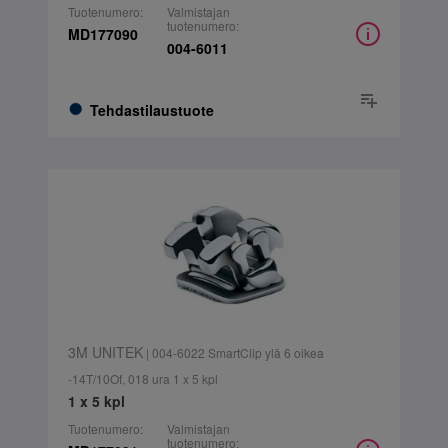
Tuotenumero:
Valmistajan
tuotenumero:
MD177090
004-6011
Tehdastilaustuote
3M UNITEK
| 004-6022 SmartClip ylä 6 oikea
-14T/10Of, 018 ura 1 x 5 kpl
1 x 5 kpl
Tuotenumero:
Valmistajan
tuotenumero: