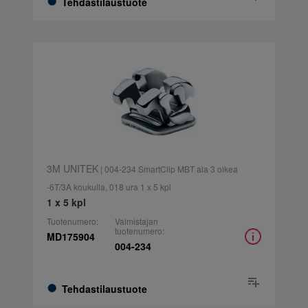
Tehdastilaustuote
3M UNITEK
| 004-234 SmartClip MBT ala 3 oikea
-6T/3A koukulla, 018 ura 1 x 5 kpl
1 x 5 kpl
Tuotenumero:
Valmistajan
tuotenumero:
MD175904
004-234
Tehdastilaustuote