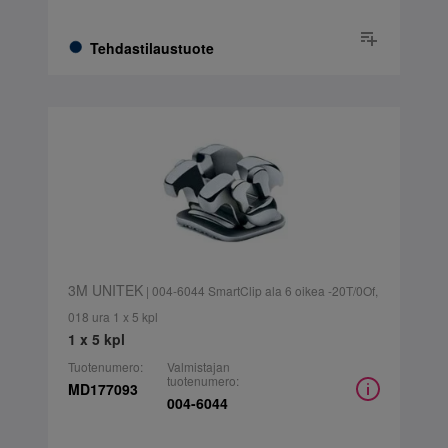
Tehdastilaustuote
3M UNITEK
| 004-6044 SmartClip ala 6 oikea -20T/0Of,
018 ura 1 x 5 kpl
1 x 5 kpl
Tuotenumero:
Valmistajan
tuotenumero:
MD177093
004-6044