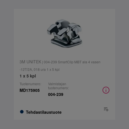
3M UNITEK
| 004-239 SmartClip MBT ala 4 vasen
-12T/2A, 018 ura 1 x 5 kpl
1 x 5 kpl
Tuotenumero:
Valmistajan
tuotenumero:
MD175905
004-239
Tehdastilaustuote