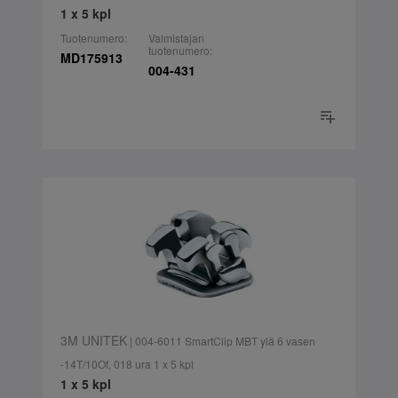
1 x 5 kpl
Tuotenumero:
Valmistajan
tuotenumero:
MD175913
004-431
3M UNITEK
| 004-6011 SmartClip MBT ylä 6 vasen
-14T/10Of, 018 ura 1 x 5 kpl
1 x 5 kpl