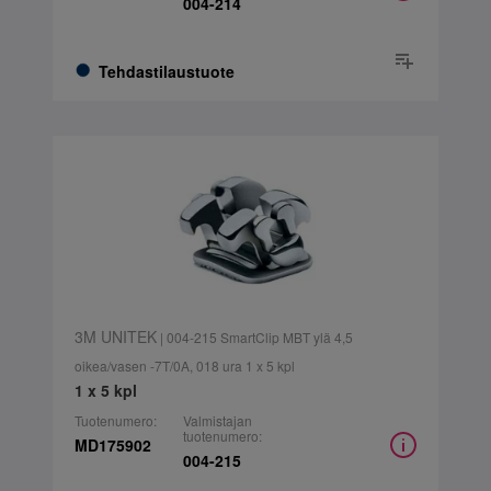
004-214
Tehdastilaustuote
3M UNITEK
| 004-215 SmartClip MBT ylä 4,5
oikea/vasen -7T/0A, 018 ura 1 x 5 kpl
1 x 5 kpl
Tuotenumero:
Valmistajan
tuotenumero:
MD175902
004-215