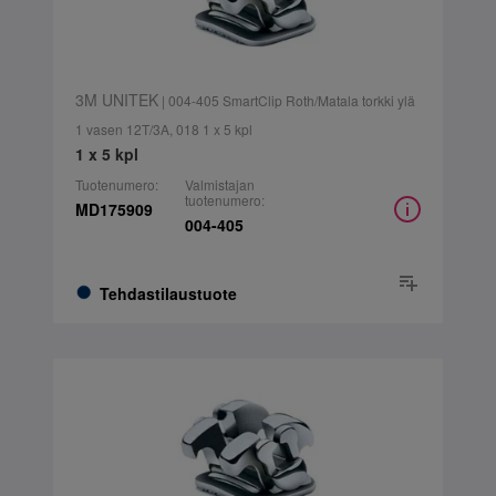
3M UNITEK
| 004-405 SmartClip Roth/Matala torkki ylä
1 vasen 12T/3A, 018 1 x 5 kpl
1 x 5 kpl
Tuotenumero:
Valmistajan
tuotenumero:
MD175909
004-405
Tehdastilaustuote