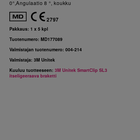
0°,Angulaatio 8 °, koukku
2797
Pakkaus:
1 x 5 kpl
Tuotenumero:
MD177089
Valmistajan tuotenumero:
004-214
Valmistaja:
3M Unitek
Kuuluu tuotteeseen:
3M Unitek SmartClip SL3
itseligeeraava braketti