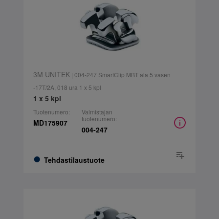
3M UNITEK
| 004-247 SmartClip MBT ala 5 vasen
-17T/2A, 018 ura 1 x 5 kpl
1 x 5 kpl
Tuotenumero:
Valmistajan
tuotenumero:
MD175907
004-247
Tehdastilaustuote