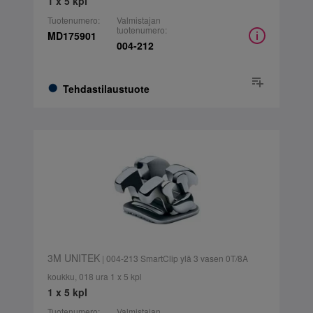
1 x 5 kpl
Tuotenumero:
Valmistajan
tuotenumero:
MD175901
004-212
Tehdastilaustuote
3M UNITEK
| 004-213 SmartClip ylä 3 vasen 0T/8A
koukku, 018 ura 1 x 5 kpl
1 x 5 kpl
Tuotenumero:
Valmistajan