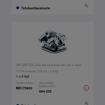
Tehdastilaustuote
3M UNITEK
| 004-233 SmartClip MBT ala 3 vasen
-6T/3A koukulla, 018 ura 1 x 5 kpl
1 x 5 kpl
Tuotenumero:
Valmistajan
tuotenumero:
MD175903
004-233