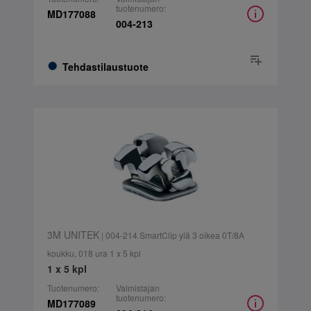
tuotenumero:
MD177088
004-213
Tehdastilaustuote
3M UNITEK
| 004-214 SmartClip ylä 3 oikea 0T/8A
koukku, 018 ura 1 x 5 kpl
1 x 5 kpl
Tuotenumero:
Valmistajan
tuotenumero:
MD177089