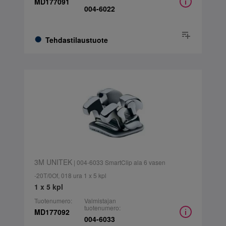
MD177091
004-6022
Tehdastilaustuote
3M UNITEK
| 004-6033 SmartClip ala 6 vasen
-20T/0Of, 018 ura 1 x 5 kpl
1 x 5 kpl
Tuotenumero:
Valmistajan
tuotenumero:
MD177092
004-6033