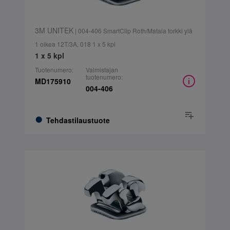
3M UNITEK
| 004-406 SmartClip Roth/Matala torkki ylä
1 oikea 12T/3A, 018 1 x 5 kpl
1 x 5 kpl
Tuotenumero:
Valmistajan
tuotenumero:
MD175910
004-406
Tehdastilaustuote