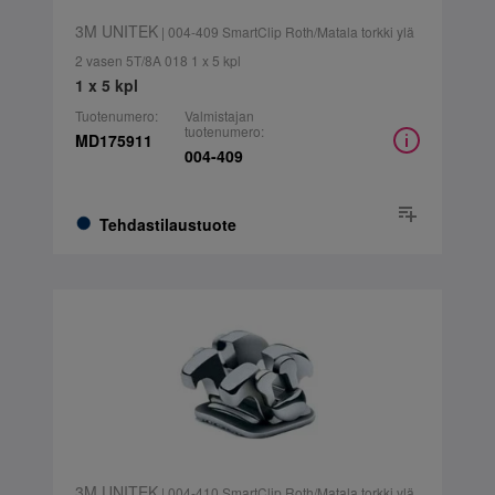
3M UNITEK
| 004-409 SmartClip Roth/Matala torkki ylä
2 vasen 5T/8A 018 1 x 5 kpl
1 x 5 kpl
Tuotenumero:
Valmistajan
tuotenumero:
MD175911
004-409
Tehdastilaustuote
3M UNITEK
| 004-410 SmartClip Roth/Matala torkki ylä