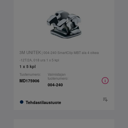
3M UNITEK
| 004-240 SmartClip MBT ala 4 oikea
-12T/2A, 018 ura 1 x 5 kpl
1 x 5 kpl
Tuotenumero:
Valmistajan
tuotenumero:
MD175906
004-240
Tehdastilaustuote