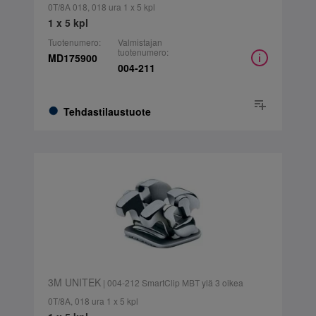
0T/8A 018, 018 ura 1 x 5 kpl
1 x 5 kpl
Tuotenumero:
Valmistajan
tuotenumero:
MD175900
004-211
Tehdastilaustuote
3M UNITEK
| 004-212 SmartClip MBT ylä 3 oikea
0T/8A, 018 ura 1 x 5 kpl