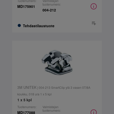
Tuotenumero:
Valmistajan
tuotenumero:
MD175901
004-212
Tehdastilaustuote
3M UNITEK
| 004-213 SmartClip ylä 3 vasen 0T/8A
koukku, 018 ura 1 x 5 kpl
1 x 5 kpl
Tuotenumero:
Valmistajan
tuotenumero:
MD177088