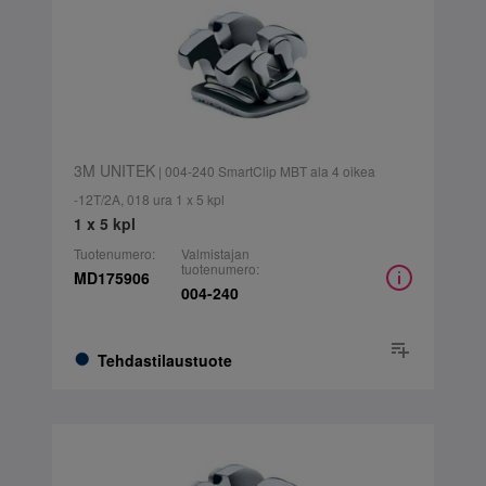
3M UNITEK
| 004-240 SmartClip MBT ala 4 oikea
-12T/2A, 018 ura 1 x 5 kpl
1 x 5 kpl
Tuotenumero:
Valmistajan
tuotenumero:
MD175906
004-240
Tehdastilaustuote