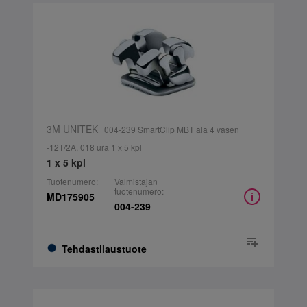
3M UNITEK
| 004-239 SmartClip MBT ala 4 vasen
-12T/2A, 018 ura 1 x 5 kpl
1 x 5 kpl
Tuotenumero:
Valmistajan
tuotenumero:
MD175905
004-239
Tehdastilaustuote