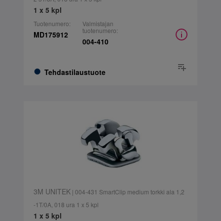
1 x 5 kpl
Tuotenumero:
Valmistajan
tuotenumero:
MD175912
004-410
Tehdastilaustuote
3M UNITEK
| 004-431 SmartClip medium torkki ala 1,2
-1T/0A, 018 ura 1 x 5 kpl
1 x 5 kpl