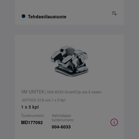
Tehdastilaustuote
3M UNITEK
| 004-6033 SmartClip ala 6 vasen
-20T/0Of, 018 ura 1 x 5 kpl
1 x 5 kpl
Tuotenumero:
Valmistajan
tuotenumero:
MD177092
004-6033