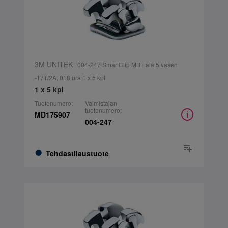
3M UNITEK
| 004-247 SmartClip MBT ala 5 vasen
-17T/2A, 018 ura 1 x 5 kpl
1 x 5 kpl
Tuotenumero:
Valmistajan
tuotenumero:
MD175907
004-247
Tehdastilaustuote