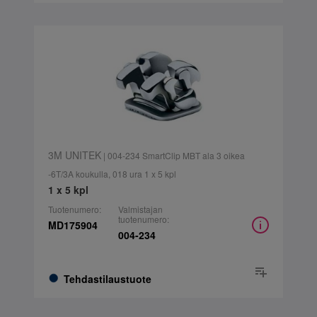
3M UNITEK
| 004-234 SmartClip MBT ala 3 oikea
-6T/3A koukulla, 018 ura 1 x 5 kpl
1 x 5 kpl
Tuotenumero:
Valmistajan
tuotenumero:
MD175904
004-234
Tehdastilaustuote