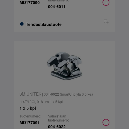
MD177090
004-6011
Tehdastilaustuote
3M UNITEK
| 004-6022 SmartClip ylä 6 oikea
-14T/10Of, 018 ura 1 x 5 kpl
1 x 5 kpl
Tuotenumero:
Valmistajan
tuotenumero:
MD177091
004-6022