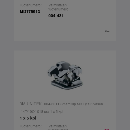
Tuotenumero:
Valmistajan
tuotenumero:
MD175913
004-431
3M UNITEK
| 004-6011 SmartClip MBT ylä 6 vasen
-14T/10Of, 018 ura 1 x 5 kpl
1 x 5 kpl
Tuotenumero:
Valmistajan
tuotenumero: