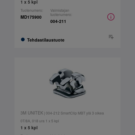
1 x 5 kpl
Tuotenumero:
Valmistajan
tuotenumero:
MD175900
004-211
Tehdastilaustuote
3M UNITEK
| 004-212 SmartClip MBT ylä 3 oikea
0T/8A, 018 ura 1 x 5 kpl
1 x 5 kpl