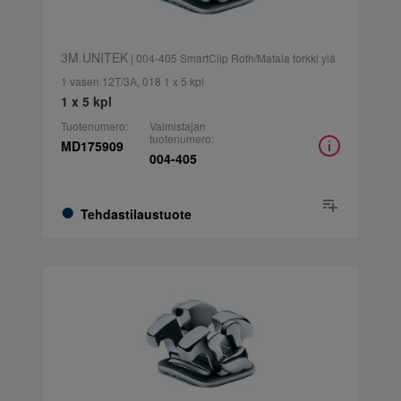
3M UNITEK
| 004-405 SmartClip Roth/Matala torkki ylä
1 vasen 12T/3A, 018 1 x 5 kpl
1 x 5 kpl
Tuotenumero:
Valmistajan
tuotenumero:
MD175909
004-405
Tehdastilaustuote