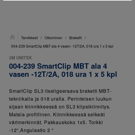
Sijainti:
Tarvikkeet
/
Oikominen
/
Braketit
/
004-239 SmartClip MBT ala 4 vasen -12T/2A, 018 ura 1 x 5 kpl
3M UNITEK
004-239 SmartClip MBT ala 4
vasen -12T/2A, 018 ura 1 x 5 kpl
SmartClip SL3 itseligeeraava braketti MBT-
tekniikalla ja 018 uralla. Perinteisen luukun
sijaan kiinnikkeessä on SL3 klipsikiinnitys.
Matala profiilinen. Kiinnikkeessä selkeät
värimerkinnät. Pakkauskoko 1x5. Torkki
-12°,Angulaatio 2 °