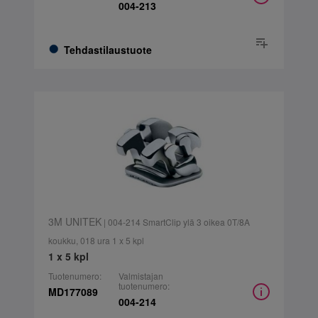
004-213
Tehdastilaustuote
3M UNITEK
| 004-214 SmartClip ylä 3 oikea 0T/8A
koukku, 018 ura 1 x 5 kpl
1 x 5 kpl
Tuotenumero:
Valmistajan
tuotenumero:
MD177089
004-214