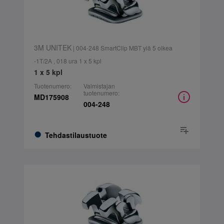
3M UNITEK
| 004-248 SmartClip MBT ylä 5 oikea
-1T/2A , 018 ura 1 x 5 kpl
1 x 5 kpl
Tuotenumero:
Valmistajan
tuotenumero:
MD175908
004-248
Tehdastilaustuote