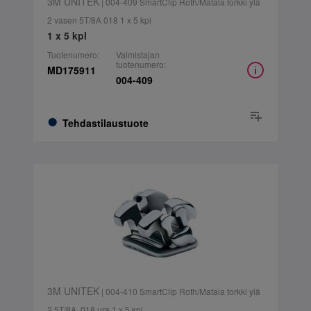
3M UNITEK
| 004-409 SmartClip Roth/Matala torkki ylä
2 vasen 5T/8A 018 1 x 5 kpl
1 x 5 kpl
Tuotenumero:
Valmistajan
tuotenumero:
MD175911
004-409
Tehdastilaustuote
3M UNITEK
| 004-410 SmartClip Roth/Matala torkki ylä
2 5T/8A, 018 ura 1 x 5 kpl