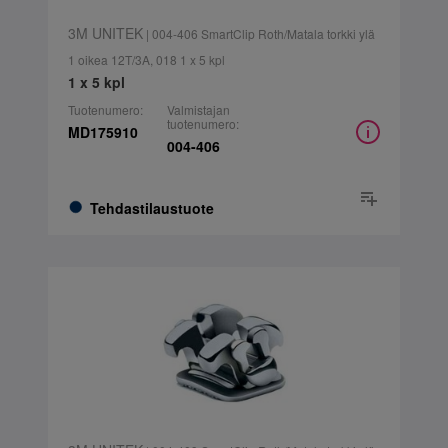
3M UNITEK
| 004-406 SmartClip Roth/Matala torkki ylä
1 oikea 12T/3A, 018 1 x 5 kpl
1 x 5 kpl
Tuotenumero:
Valmistajan
tuotenumero:
MD175910
004-406
Tehdastilaustuote