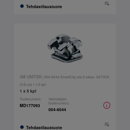
Tehdastilaustuote
3M UNITEK
| 004-6044 SmartClip ala 6 oikea -20T/0Of,
018 ura 1 x 5 kpl
1 x 5 kpl
Tuotenumero:
Valmistajan
tuotenumero:
MD177093
004-6044
Tehdastilaustuote