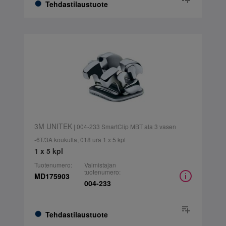
Tehdastilaustuote
3M UNITEK
| 004-233 SmartClip MBT ala 3 vasen
-6T/3A koukulla, 018 ura 1 x 5 kpl
1 x 5 kpl
Tuotenumero:
Valmistajan
tuotenumero:
MD175903
004-233
Tehdastilaustuote