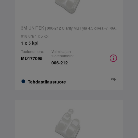
3M UNITEK
| 006-212 Clarity MBT ylä 4,5 oikea -7T/0A,
018 ura 1 x 5 kpl
1 x 5 kpl
Tuotenumero:
Valmistajan
tuotenumero:
MD177095
006-212
Tehdastilaustuote