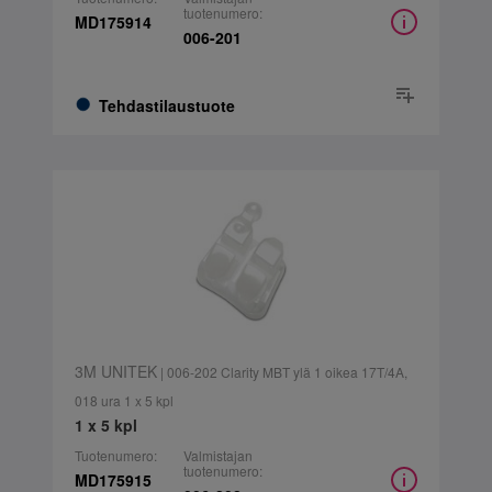
tuotenumero:
MD175914
006-201
Tehdastilaustuote
3M UNITEK
| 006-202 Clarity MBT ylä 1 oikea 17T/4A,
018 ura 1 x 5 kpl
1 x 5 kpl
Tuotenumero:
Valmistajan
tuotenumero:
MD175915