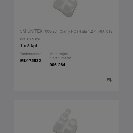
3M UNITEK
| 006-264 Clarity ROTH ala 1,2 -1T/0A, 018
ura 1 x 5 kpl
1 x 5 kpl
Tuotenumero:
Valmistajan
tuotenumero:
MD175932
006-264