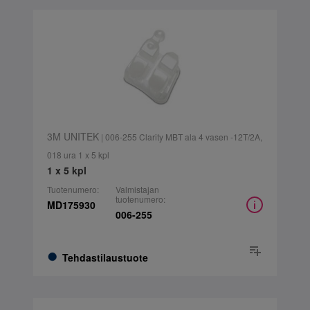
3M UNITEK
| 006-255 Clarity MBT ala 4 vasen -12T/2A,
018 ura 1 x 5 kpl
1 x 5 kpl
Tuotenumero:
Valmistajan
tuotenumero:
MD175930
006-255
Tehdastilaustuote