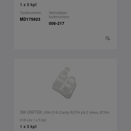
1 x 5 kpl
Tuotenumero:
Valmistajan
tuotenumero:
MD175923
006-217
3M UNITEK
| 006-218 Clarity ROTH ylä 2 oikea, 8T/9A,
018 ura 1 x 5 kpl
1 x 5 kpl