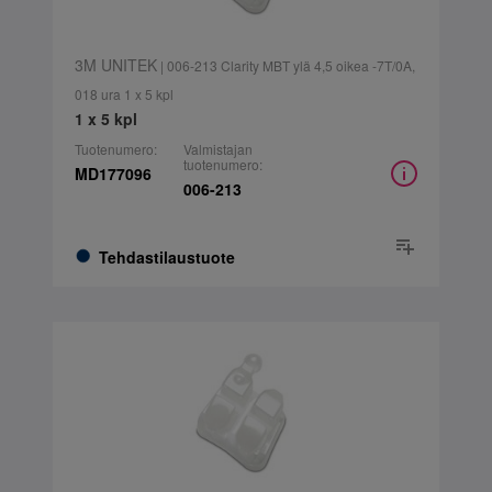
3M UNITEK
| 006-213 Clarity MBT ylä 4,5 oikea -7T/0A,
018 ura 1 x 5 kpl
1 x 5 kpl
Tuotenumero:
Valmistajan
tuotenumero:
MD177096
006-213
Tehdastilaustuote