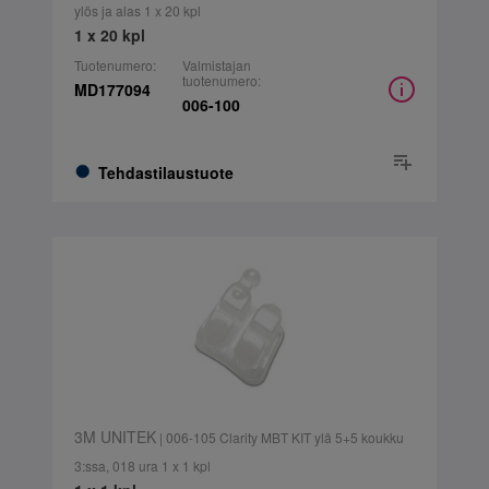
ylös ja alas 1 x 20 kpl
1 x 20 kpl
Tuotenumero:
Valmistajan
tuotenumero:
MD177094
006-100
Tehdastilaustuote
3M UNITEK
| 006-105 Clarity MBT KIT ylä 5+5 koukku
3:ssa, 018 ura 1 x 1 kpl