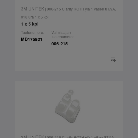
3M UNITEK
| 006-215 Clarity ROTH ylä 1 vasen 8T/9A,
018 ura 1 x 5 kpl
1 x 5 kpl
Tuotenumero:
Valmistajan
tuotenumero:
MD175921
006-215
3M UNITEK
| 006-216 Clarity ROTH ylä 1 oikea 8T/9A,