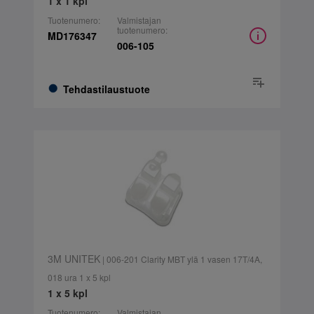
1 x 1 kpl
Tuotenumero:
Valmistajan
tuotenumero:
MD176347
006-105
Tehdastilaustuote
3M UNITEK
| 006-201 Clarity MBT ylä 1 vasen 17T/4A,
018 ura 1 x 5 kpl
1 x 5 kpl
Tuotenumero:
Valmistajan