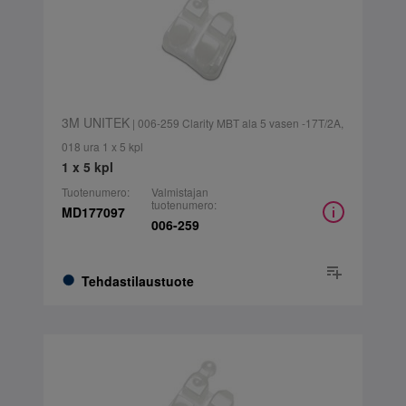
3M UNITEK
| 006-259 Clarity MBT ala 5 vasen -17T/2A,
018 ura 1 x 5 kpl
1 x 5 kpl
Tuotenumero:
Valmistajan
tuotenumero:
MD177097
006-259
Tehdastilaustuote