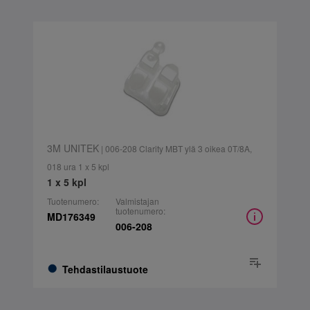
3M UNITEK
| 006-208 Clarity MBT ylä 3 oikea 0T/8A,
018 ura 1 x 5 kpl
1 x 5 kpl
Tuotenumero:
Valmistajan
tuotenumero:
MD176349
006-208
Tehdastilaustuote