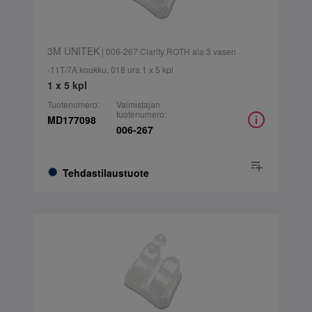
3M UNITEK
| 006-267 Clarity ROTH ala 3 vasen
-11T/7A koukku, 018 ura 1 x 5 kpl
1 x 5 kpl
Tuotenumero:
Valmistajan
tuotenumero:
MD177098
006-267
Tehdastilaustuote