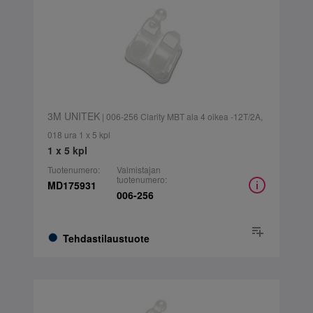
3M UNITEK
| 006-256 Clarity MBT ala 4 oikea -12T/2A,
018 ura 1 x 5 kpl
1 x 5 kpl
Tuotenumero:
Valmistajan
tuotenumero:
MD175931
006-256
Tehdastilaustuote