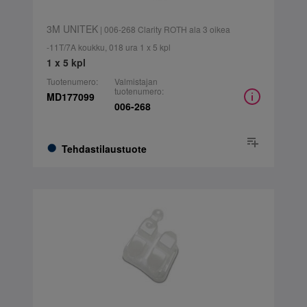
3M UNITEK
| 006-268 Clarity ROTH ala 3 oikea
-11T/7A koukku, 018 ura 1 x 5 kpl
1 x 5 kpl
Tuotenumero:
Valmistajan
tuotenumero:
MD177099
006-268
Tehdastilaustuote