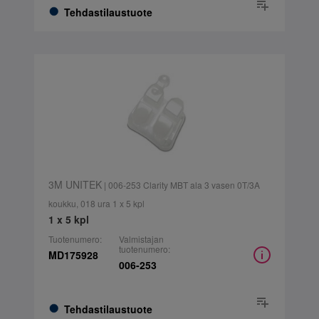
Tehdastilaustuote
3M UNITEK
| 006-253 Clarity MBT ala 3 vasen 0T/3A
koukku, 018 ura 1 x 5 kpl
1 x 5 kpl
Tuotenumero:
Valmistajan
tuotenumero:
MD175928
006-253
Tehdastilaustuote