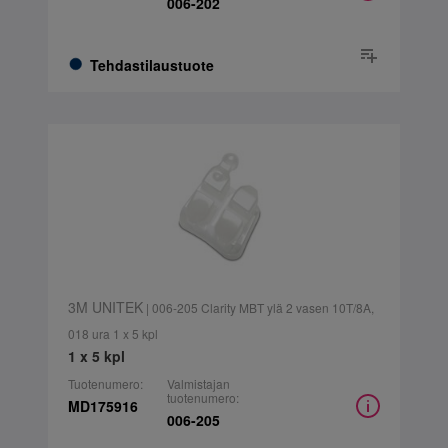
006-202
Tehdastilaustuote
3M UNITEK
| 006-205 Clarity MBT ylä 2 vasen 10T/8A,
018 ura 1 x 5 kpl
1 x 5 kpl
Tuotenumero:
Valmistajan
tuotenumero:
MD175916
006-205