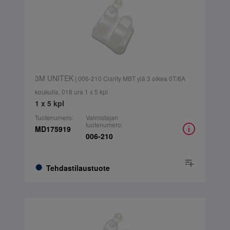
3M UNITEK
| 006-210 Clarity MBT ylä 3 oikea 0T/8A
koukulla, 018 ura 1 x 5 kpl
1 x 5 kpl
Tuotenumero:
Valmistajan
tuotenumero:
MD175919
006-210
Tehdastilaustuote