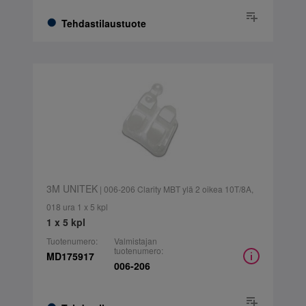
Tehdastilaustuote
3M UNITEK
| 006-206 Clarity MBT ylä 2 oikea 10T/8A,
018 ura 1 x 5 kpl
1 x 5 kpl
Tuotenumero:
Valmistajan
tuotenumero:
MD175917
006-206