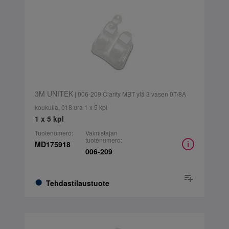
3M UNITEK
| 006-209 Clarity MBT ylä 3 vasen 0T/8A
koukulla, 018 ura 1 x 5 kpl
1 x 5 kpl
Tuotenumero:
Valmistajan
tuotenumero:
MD175918
006-209
Tehdastilaustuote