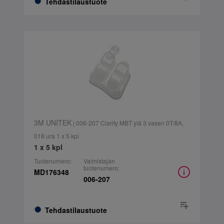
Tehdastilaustuote
3M UNITEK
| 006-207 Clarity MBT ylä 3 vasen 0T/8A,
018 ura 1 x 5 kpl
1 x 5 kpl
Tuotenumero:
Valmistajan
tuotenumero:
MD176348
006-207
Tehdastilaustuote