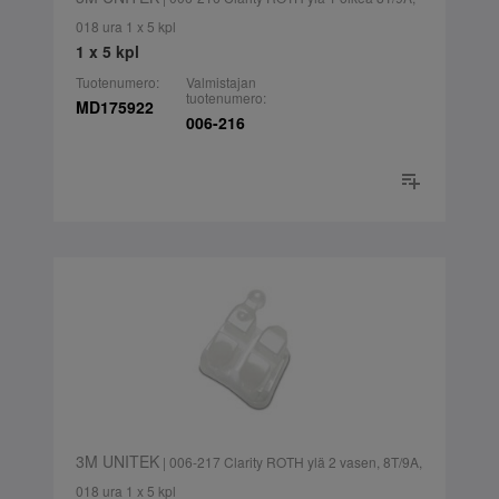
018 ura 1 x 5 kpl
1 x 5 kpl
Tuotenumero:
Valmistajan
tuotenumero:
MD175922
006-216
3M UNITEK
| 006-217 Clarity ROTH ylä 2 vasen, 8T/9A,
018 ura 1 x 5 kpl