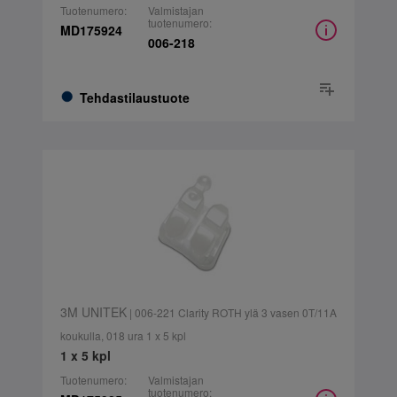
Tuotenumero:
Valmistajan
tuotenumero:
MD175924
006-218
Tehdastilaustuote
3M UNITEK
| 006-221 Clarity ROTH ylä 3 vasen 0T/11A
koukulla, 018 ura 1 x 5 kpl
1 x 5 kpl
Tuotenumero:
Valmistajan
tuotenumero: