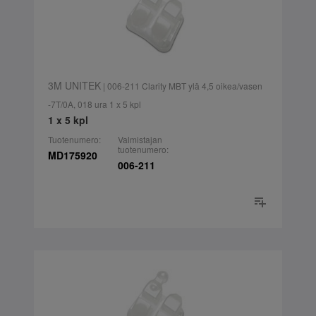
3M UNITEK
| 006-211 Clarity MBT ylä 4,5 oikea/vasen
-7T/0A, 018 ura 1 x 5 kpl
1 x 5 kpl
Tuotenumero:
Valmistajan
tuotenumero:
MD175920
006-211