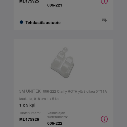
MD175925
006-221
Tehdastilaustuote
3M UNITEK
| 006-222 Clarity ROTH ylä 3 oikea 0T/11A
koukulla, 018 ura 1 x 5 kpl
1 x 5 kpl
Tuotenumero:
Valmistajan
tuotenumero:
MD175926
006-222