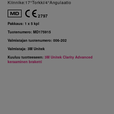
Kiinnike:17°Torkki/4°Angulaatio
2797
Pakkaus:
1 x 5 kpl
Tuotenumero:
MD175915
Valmistajan tuotenumero:
006-202
Valmistaja:
3M Unitek
Kuuluu tuotteeseen:
3M Unitek Clarity Advanced
keraaminen braketti