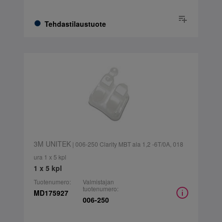
Tehdastilaustuote
3M UNITEK
| 006-250 Clarity MBT ala 1,2 -6T/0A, 018
ura 1 x 5 kpl
1 x 5 kpl
Tuotenumero:
Valmistajan
tuotenumero:
MD175927
006-250