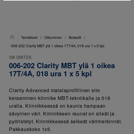
Sijainti:
Tarvikkeet
/
Oikominen
/
Braketit
/
006-202 Clarity MBT ylä 1 oikea 17T/4A, 018 ura 1 x 5 kpl
3M UNITEK
006-202 Clarity MBT ylä 1 oikea
17T/4A, 018 ura 1 x 5 kpl
Clarity Advanced matalaprofiilinen siro
keraaminen kiinnike MBT-tekniikalla ja 018
uralla. Kiinnikkeessä on kaunis hampaan
sävyinen väri. Kiinnikkeen reunat on sileät ja
pyöristetyt. Kiinnikkeessä selkeät värimerkinnät.
Pakkauskoko 1x5.