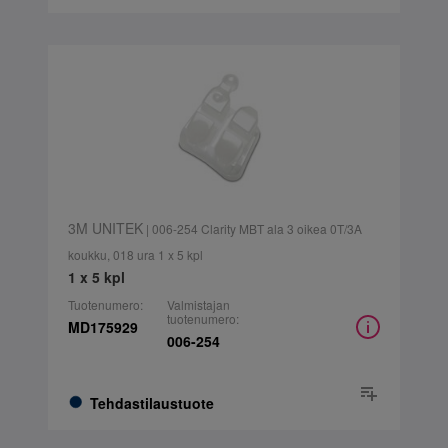
3M UNITEK
| 006-254 Clarity MBT ala 3 oikea 0T/3A
koukku, 018 ura 1 x 5 kpl
1 x 5 kpl
Tuotenumero:
Valmistajan
tuotenumero:
MD175929
006-254
Tehdastilaustuote