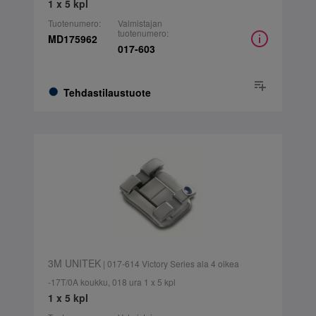
1 x 5 kpl
Tuotenumero:
Valmistajan
tuotenumero:
MD175962
017-603
Tehdastilaustuote
3M UNITEK
| 017-614 Victory Series ala 4 oikea
-17T/0A koukku, 018 ura 1 x 5 kpl
1 x 5 kpl