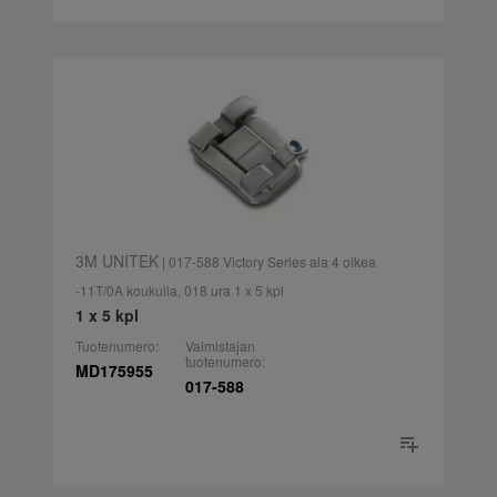
3M UNITEK
| 017-588 Victory Series ala 4 oikea
-11T/0A koukulla, 018 ura 1 x 5 kpl
1 x 5 kpl
Tuotenumero:
Valmistajan
tuotenumero:
MD175955
017-588