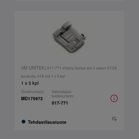
3M UNITEK
| 017-771 Victory Series ala 3 vasen 0T/3A
koukulla, 018 ura 1 x 5 kpl
1 x 5 kpl
Tuotenumero:
Valmistajan
tuotenumero:
MD175972
017-771
Tehdastilaustuote