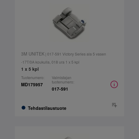
3M UNITEK
| 017-591 Victory Series ala 5 vasen
-17T/0A koukulla, 018 ura 1 x 5 kpl
1 x 5 kpl
Tuotenumero:
Valmistajan
tuotenumero:
MD175957
017-591
Tehdastilaustuote