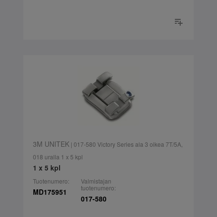
3M UNITEK
| 017-580 Victory Series ala 3 oikea 7T/5A,
018 uralla 1 x 5 kpl
1 x 5 kpl
Tuotenumero:
Valmistajan
tuotenumero:
MD175951
017-580