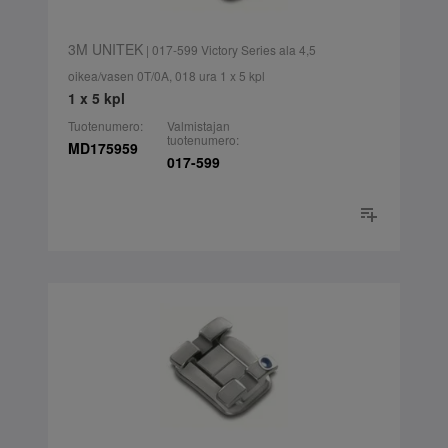
3M UNITEK
| 017-599 Victory Series ala 4,5
oikea/vasen 0T/0A, 018 ura 1 x 5 kpl
1 x 5 kpl
Tuotenumero:
Valmistajan
tuotenumero:
MD175959
017-599