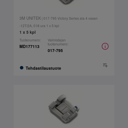
3M UNITEK
| 017-795 Victory Series ala 4 vasen
-12T/2A, 018 ura 1 x 5 kpl
1 x 5 kpl
Tuotenumero:
Valmistajan
tuotenumero:
MD177113
017-795
Tehdastilaustuote