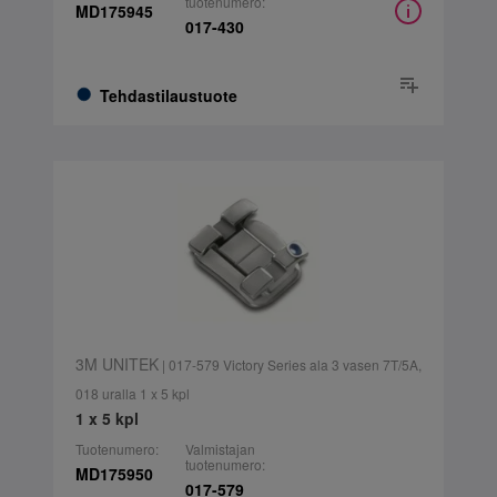
tuotenumero:
MD175945
017-430
Tehdastilaustuote
3M UNITEK
| 017-579 Victory Series ala 3 vasen 7T/5A,
018 uralla 1 x 5 kpl
1 x 5 kpl
Tuotenumero:
Valmistajan
tuotenumero:
MD175950
017-579