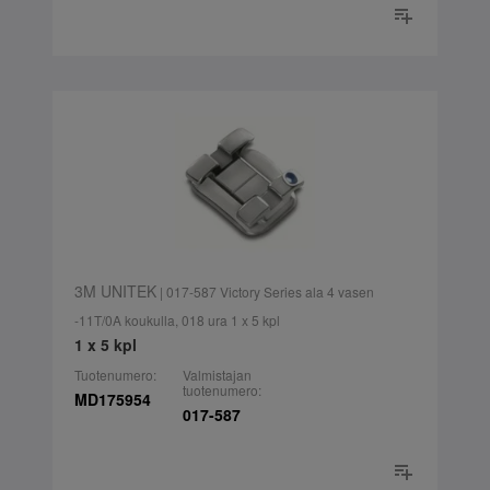
3M UNITEK
| 017-587 Victory Series ala 4 vasen
-11T/0A koukulla, 018 ura 1 x 5 kpl
1 x 5 kpl
Tuotenumero:
Valmistajan
tuotenumero:
MD175954
017-587