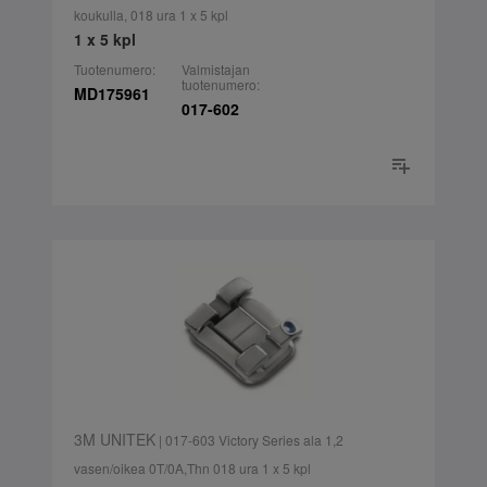
koukulla, 018 ura 1 x 5 kpl
1 x 5 kpl
Tuotenumero:
Valmistajan
tuotenumero:
MD175961
017-602
3M UNITEK
| 017-603 Victory Series ala 1,2
vasen/oikea 0T/0A,Thn 018 ura 1 x 5 kpl