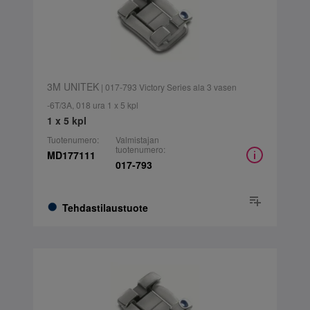
3M UNITEK
| 017-793 Victory Series ala 3 vasen
-6T/3A, 018 ura 1 x 5 kpl
1 x 5 kpl
Tuotenumero:
Valmistajan
tuotenumero:
MD177111
017-793
Tehdastilaustuote