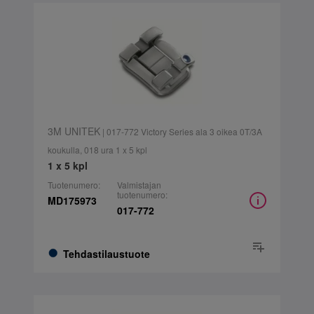
3M UNITEK
| 017-772 Victory Series ala 3 oikea 0T/3A
koukulla, 018 ura 1 x 5 kpl
1 x 5 kpl
Tuotenumero:
Valmistajan
tuotenumero:
MD175973
017-772
Tehdastilaustuote