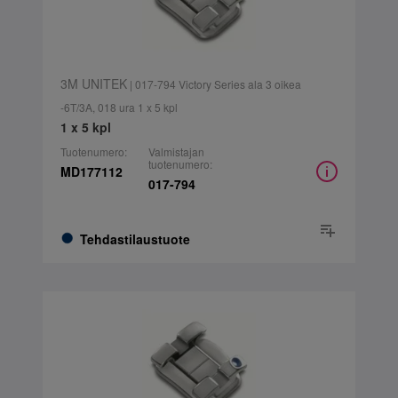
3M UNITEK
| 017-794 Victory Series ala 3 oikea
-6T/3A, 018 ura 1 x 5 kpl
1 x 5 kpl
Tuotenumero:
Valmistajan
tuotenumero:
MD177112
017-794
Tehdastilaustuote