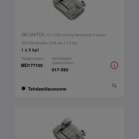
3M UNITEK
| 017-593 Victory Series ala 5 vasen
-22T/0A koukku, 018 ura 1 x 5 kpl
1 x 5 kpl
Tuotenumero:
Valmistajan
tuotenumero:
MD177100
017-593
Tehdastilaustuote