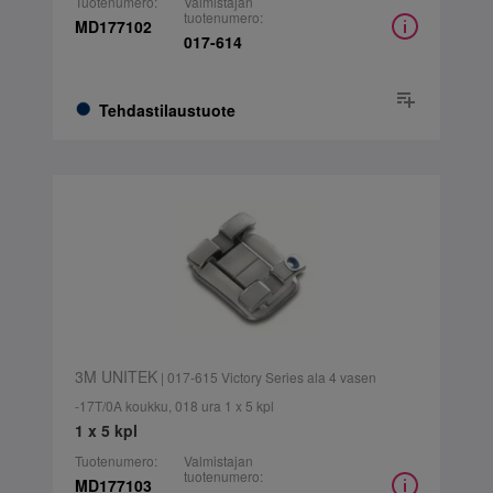
Tuotenumero:
Valmistajan
tuotenumero:
MD177102
017-614
Tehdastilaustuote
3M UNITEK
| 017-615 Victory Series ala 4 vasen
-17T/0A koukku, 018 ura 1 x 5 kpl
1 x 5 kpl
Tuotenumero:
Valmistajan
tuotenumero:
MD177103