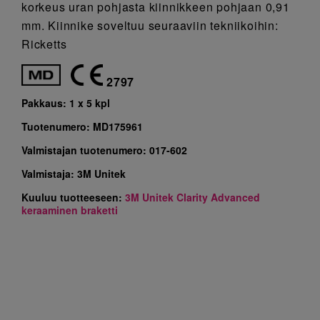
korkeus uran pohjasta kiinnikkeen pohjaan 0,91
mm. Kiinnike soveltuu seuraaviin tekniikoihin:
Ricketts
2797
Pakkaus:
1 x 5 kpl
Tuotenumero:
MD175961
Valmistajan tuotenumero:
017-602
Valmistaja:
3M Unitek
Kuuluu tuotteeseen:
3M Unitek Clarity Advanced
keraaminen braketti