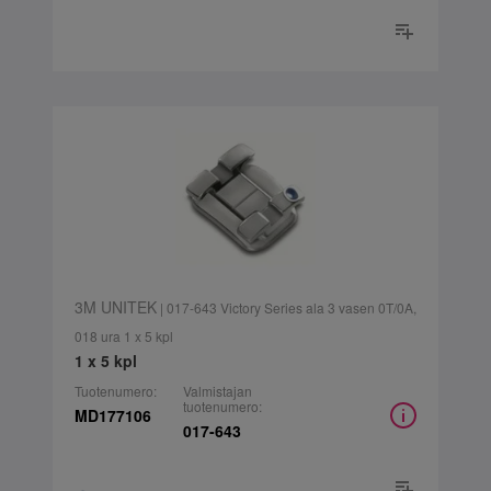
3M UNITEK
| 017-643 Victory Series ala 3 vasen 0T/0A,
018 ura 1 x 5 kpl
1 x 5 kpl
Tuotenumero:
Valmistajan
tuotenumero:
MD177106
017-643