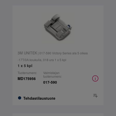
3M UNITEK
| 017-590 Victory Series ala 5 oikea
-17T/0A koukulla, 018 ura 1 x 5 kpl
1 x 5 kpl
Tuotenumero:
Valmistajan
tuotenumero:
MD175956
017-590
Tehdastilaustuote