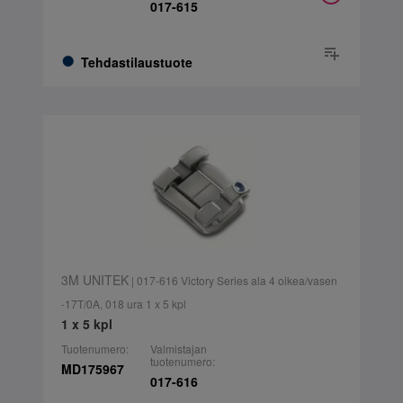
017-615
Tehdastilaustuote
3M UNITEK
| 017-616 Victory Series ala 4 oikea/vasen
-17T/0A, 018 ura 1 x 5 kpl
1 x 5 kpl
Tuotenumero:
Valmistajan
tuotenumero:
MD175967
017-616