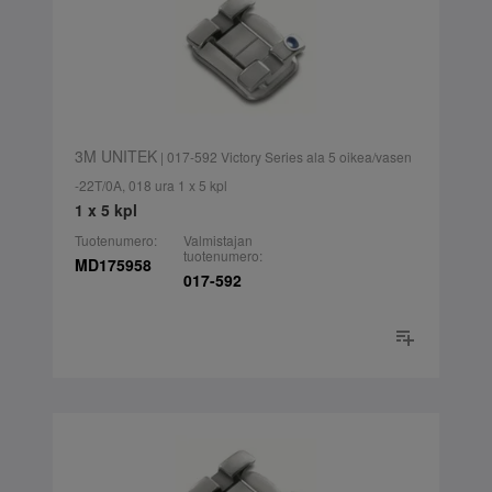
3M UNITEK
| 017-592 Victory Series ala 5 oikea/vasen
-22T/0A, 018 ura 1 x 5 kpl
1 x 5 kpl
Tuotenumero:
Valmistajan
tuotenumero:
MD175958
017-592