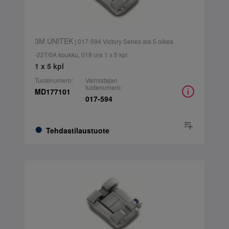
3M UNITEK
| 017-594 Victory Series ala 5 oikea
-22T/0A koukku, 018 ura 1 x 5 kpl
1 x 5 kpl
Tuotenumero:
Valmistajan
tuotenumero:
MD177101
017-594
Tehdastilaustuote