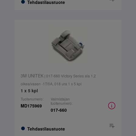
Tehdastilaustuote
3M UNITEK
| 017-660 Victory Series ala 1,2
oikea/vasen -1T/0A, 018 ura 1 x 5 kpl
1 x 5 kpl
Tuotenumero:
Valmistajan
tuotenumero:
MD175969
017-660
Tehdastilaustuote