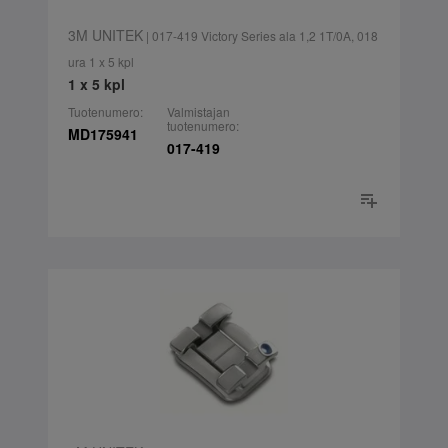
3M UNITEK
| 017-419 Victory Series ala 1,2 1T/0A, 018
ura 1 x 5 kpl
1 x 5 kpl
Tuotenumero:
Valmistajan
tuotenumero:
MD175941
017-419