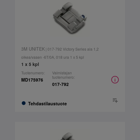
3M UNITEK
| 017-792 Victory Series ala 1,2
oikea/vasen -6T/0A, 018 ura 1 x 5 kpl
1 x 5 kpl
Tuotenumero:
Valmistajan
tuotenumero:
MD175976
017-792
Tehdastilaustuote