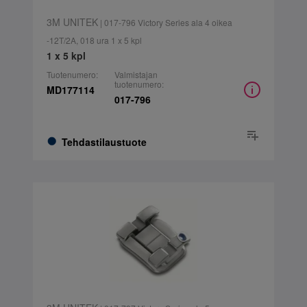
3M UNITEK
| 017-796 Victory Series ala 4 oikea
-12T/2A, 018 ura 1 x 5 kpl
1 x 5 kpl
Tuotenumero:
Valmistajan
tuotenumero:
MD177114
017-796
Tehdastilaustuote