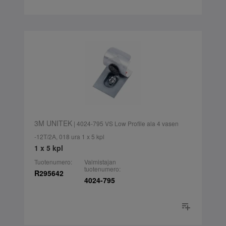
3M UNITEK
| 4024-795 VS Low Profile ala 4 vasen
-12T/2A, 018 ura 1 x 5 kpl
1 x 5 kpl
Tuotenumero:
Valmistajan
tuotenumero:
R295642
4024-795