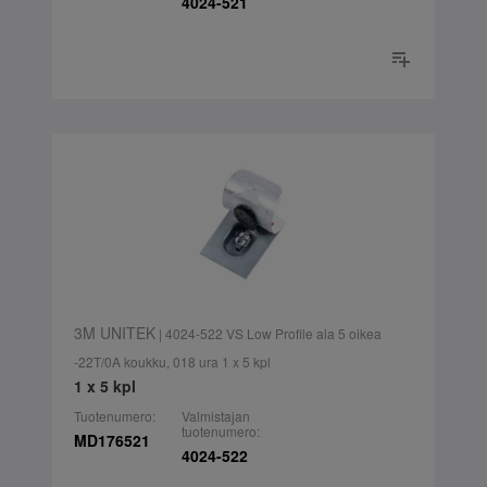
4024-521
3M UNITEK
| 4024-522 VS Low Profile ala 5 oikea
-22T/0A koukku, 018 ura 1 x 5 kpl
1 x 5 kpl
Tuotenumero:
Valmistajan
tuotenumero:
MD176521
4024-522