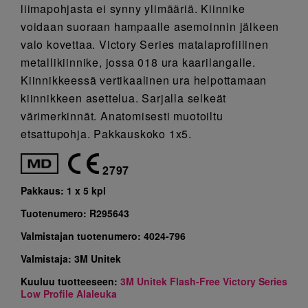
liimapohjasta ei synny ylimääriä. Kiinnike
voidaan suoraan hampaalle asemoinnin jälkeen
valo kovettaa. Victory Series matalaprofiilinen
metallikiinnike, jossa 018 ura kaarilangalle.
Kiinnikkeessä vertikaalinen ura helpottamaan
kiinnikkeen asettelua. Sarjalla selkeät
värimerkinnät. Anatomisesti muotoiltu
etsattupohja. Pakkauskoko 1x5.
2797
Pakkaus:
1 x 5 kpl
Tuotenumero:
R295643
Valmistajan tuotenumero:
4024-796
Valmistaja:
3M Unitek
Kuuluu tuotteeseen:
3M Unitek Flash-Free Victory Series
Low Profile Alaleuka