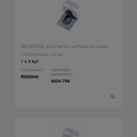
3M UNITEK
| 4024-798 VS Low Profile ala 5 oikea
-17T/2A,018 ura 1 x 5 kpl
1 x 5 kpl
Tuotenumero:
Valmistajan
tuotenumero:
R295646
4024-798