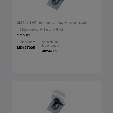
3M UNITEK
| 4024-809 VS Low Profile ala 4 vasen
-12T/2A koukku, 018 ura 1 x 5 kpl
1 x 5 kpl
Tuotenumero:
Valmistajan
tuotenumero:
MD177005
4024-809