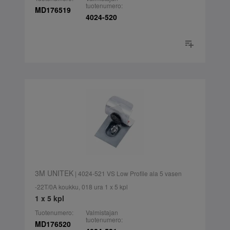
tuotenumero:
MD176519
4024-520
3M UNITEK
| 4024-521 VS Low Profile ala 5 vasen
-22T/0A koukku, 018 ura 1 x 5 kpl
1 x 5 kpl
Tuotenumero:
Valmistajan
tuotenumero:
MD176520