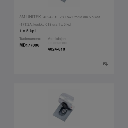
3M UNITEK
| 4024-810 VS Low Profile ala 5 oikea
-17T/2A, koukku 018 ura 1 x 5 kpl
1 x 5 kpl
Tuotenumero:
Valmistajan
tuotenumero:
MD177006
4024-810