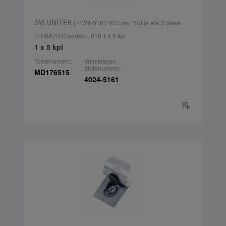
3M UNITEK
| 4024-5161 VS Low Profile ala 3 oikea
-7T/6A2D/O koukku, 018 1 x 5 kpl
1 x 5 kpl
Tuotenumero:
Valmistajan
tuotenumero:
MD176515
4024-5161