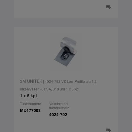
3M UNITEK
| 4024-792 VS Low Profile ala 1,2
oikea/vasen -6T/0A, 018 ura 1 x 5 kpl
1 x 5 kpl
Tuotenumero:
Valmistajan
tuotenumero:
MD177003
4024-792