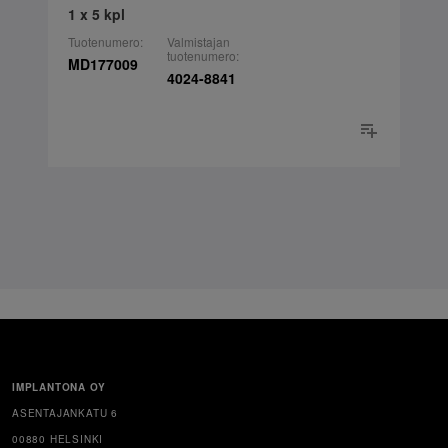
1 x 5 kpl
Tuotenumero:
Valmistajan
tuotenumero:
MD177009
4024-8841
IMPLANTONA OY
ASENTAJANKATU 6
00880 HELSINKI