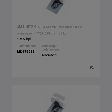
3M UNITEK
| 4024-511 VS Low Profile ala 1,2
oikea/vasen -1T/0A, 018 ura 1 x 5 kpl
1 x 5 kpl
Tuotenumero:
Valmistajan
tuotenumero:
MD176513
4024-511