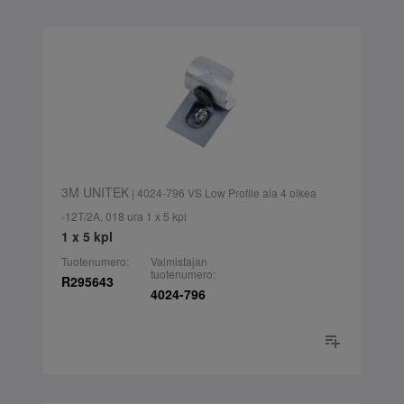
3M UNITEK
| 4024-796 VS Low Profile ala 4 oikea
-12T/2A, 018 ura 1 x 5 kpl
1 x 5 kpl
Tuotenumero:
Valmistajan
tuotenumero:
R295643
4024-796