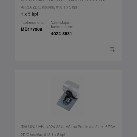
-6T/3A 2D/O koukku, 018 1 x 5 kpl
1 x 5 kpl
Tuotenumero:
Valmistajan
tuotenumero:
MD177008
4024-8831
3M UNITEK
| 4024-8841 VSLowProfile ala 3 oik -6T/3A
2D/O koukku, 018 1 x 5 kpl