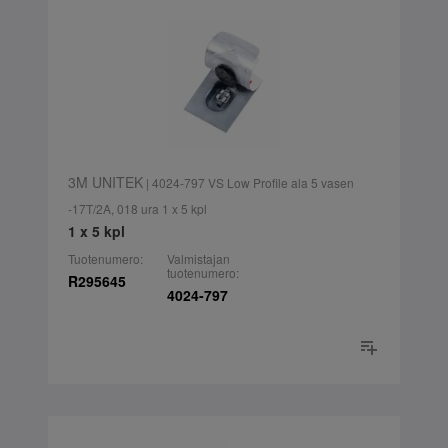
3M UNITEK
| 4024-797 VS Low Profile ala 5 vasen
-17T/2A, 018 ura 1 x 5 kpl
1 x 5 kpl
Tuotenumero:
Valmistajan
tuotenumero:
R295645
4024-797