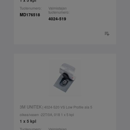
1 x 5 kpl
Tuotenumero:
Valmistajan
tuotenumero:
MD176518
4024-519
3M UNITEK
| 4024-520 VS Low Profile ala 5
oikea/vasen -22T/0A, 018 1 x 5 kpl
1 x 5 kpl
Tuotenumero:
Valmistajan