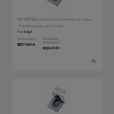
3M UNITEK
| 4024-5151 VS Low Profile ala 3 vasen
-7T/6A2D/O koukku, 018 1 x 5 kpl
1 x 5 kpl
Tuotenumero:
Valmistajan
tuotenumero:
MD176514
4024-5151