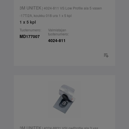
3M UNITEK
| 4024-811 VS Low Profile ala 5 vasen
-17T/2A, koukku 018 ura 1 x 5 kpl
1 x 5 kpl
Tuotenumero:
Valmistajan
tuotenumero:
MD177007
4024-811
3M UNITEK
| 4024-8831 VSLowProfile ala 3 vas.