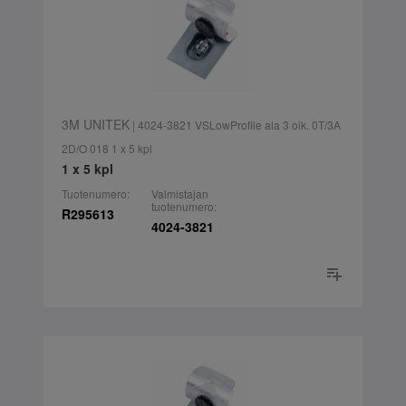
3M UNITEK
| 4024-3821 VSLowProfile ala 3 oik. 0T/3A
2D/O 018 1 x 5 kpl
1 x 5 kpl
Tuotenumero:
Valmistajan
tuotenumero:
R295613
4024-3821