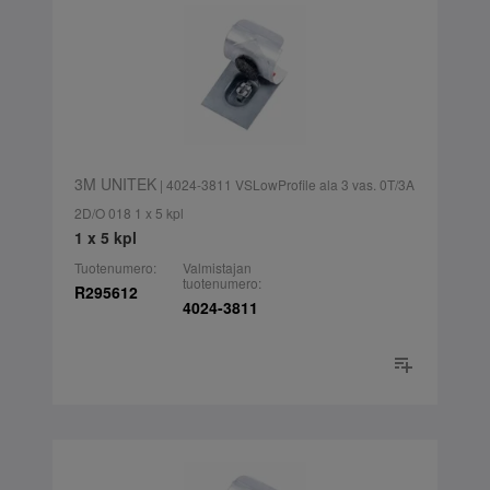
3M UNITEK
| 4024-3811 VSLowProfile ala 3 vas. 0T/3A
2D/O 018 1 x 5 kpl
1 x 5 kpl
Tuotenumero:
Valmistajan
tuotenumero:
R295612
4024-3811