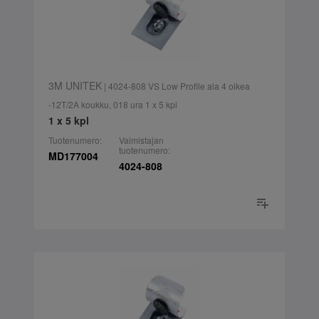
3M UNITEK
| 4024-808 VS Low Profile ala 4 oikea
-12T/2A koukku, 018 ura 1 x 5 kpl
1 x 5 kpl
Tuotenumero:
Valmistajan
tuotenumero:
MD177004
4024-808