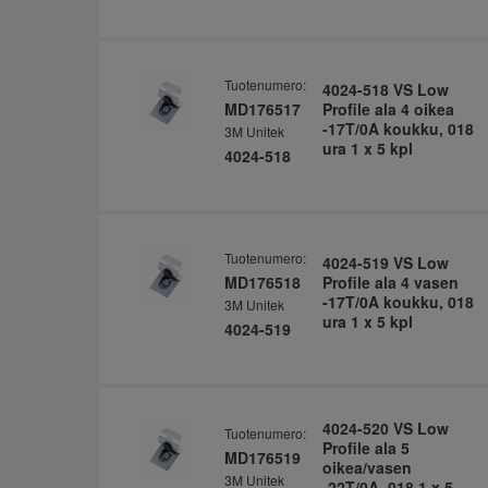
Tuotenumero:
4024-518 VS Low
MD176517
Profile ala 4 oikea
-17T/0A koukku, 018
3M Unitek
ura 1 x 5 kpl
4024-518
Tuotenumero:
4024-519 VS Low
MD176518
Profile ala 4 vasen
-17T/0A koukku, 018
3M Unitek
ura 1 x 5 kpl
4024-519
4024-520 VS Low
Tuotenumero:
Profile ala 5
MD176519
oikea/vasen
3M Unitek
-22T/0A, 018 1 x 5