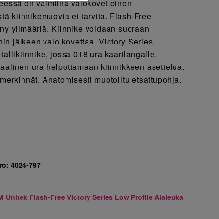
keessä on valmiina valokovetteinen
istä kiinnikemuovia ei tarvita. Flash-Free
nny ylimääriä. Kiinnike voidaan suoraan
n jälkeen valo kovettaa. Victory Series
tallikiinnike, jossa 018 ura kaarilangalle.
kaalinen ura helpottamaan kiinnikkeen asettelua.
imerkinnät. Anatomisesti muotoiltu etsattupohja.
7
5
ro:
4024-797
M Unitek Flash-Free Victory Series Low Profile Alaleuka