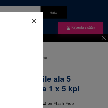
Haku
Kirjaudu sisään
mme
Tilaa ne
inen
/
Braketit
/
 5 vasen -17T/2A, 018 ura 1 x 5 kpl
S Low Profile ala 5
/2A, 018 ura 1 x 5 kpl
imapohja”. Kiinnikkeessä on Flash-Free