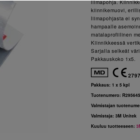
liimapohja. Kiinnik
kiinnikemuovi, erill
liimapohjasta ei sy
hampaalle asemoinni
matalaprofiilinen me
Kiinnikkeessä verti
Sarjalla selkeät vär
Pakkauskoko 1x5.
279
Pakkaus:
1 x 5 kpl
Tuotenumero:
R29564
Valmistajan tuotenume
Valmistaja:
3M Unitek
Kuuluu tuotteeseen:
3