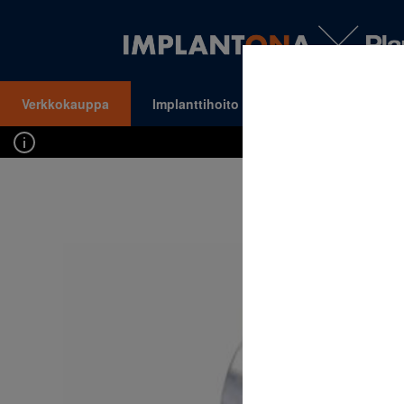
Verkkokauppa
Implanttihoito
Oikomishoito
VALIKKO
Kirj