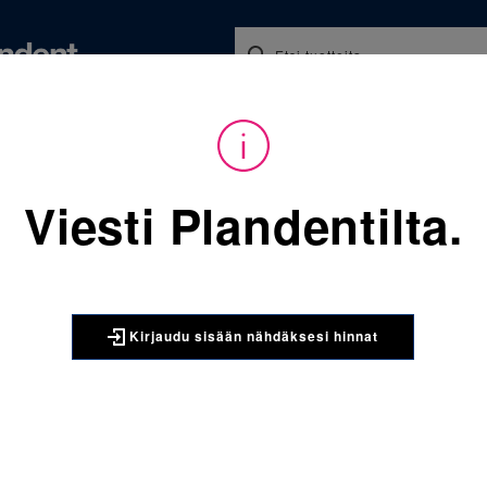
Koulutukset ja tapahtumat
Ajankohtaista
Yritykse
audu sisään nähdäksesi hinnat. Tarvitsetko tunnukset verkkokauppaan? 
Viesti Plandentilta.
Sijainti:
Tarvikkeet
/
Oikom
4024-797 VS Low Profile ala
3M UNITEK
Kirjaudu sisään nähdäksesi hinnat
4024-797 V
vasen -17T
APC Flash-Free ”Li