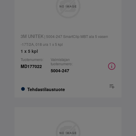
3M UNITEK
| 5004-247 SmartClip MBT ala 5 vasen
-17T/2A, 018 ura 1 x 5 kpl
1 x 5 kpl
Tuotenumero:
Valmistajan
tuotenumero:
MD177022
5004-247
Tehdastilaustuote