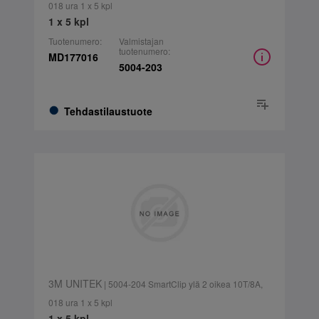
018 ura 1 x 5 kpl
1 x 5 kpl
Tuotenumero:
Valmistajan
tuotenumero:
MD177016
5004-203
Tehdastilaustuote
3M UNITEK
| 5004-204 SmartClip ylä 2 oikea 10T/8A,
018 ura 1 x 5 kpl
1 x 5 kpl