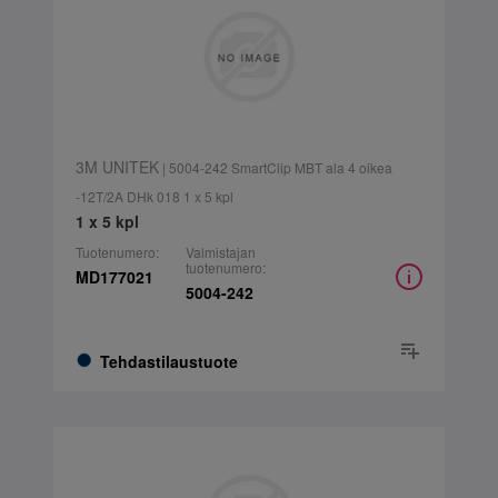
3M UNITEK
| 5004-242 SmartClip MBT ala 4 oikea
-12T/2A DHk 018 1 x 5 kpl
1 x 5 kpl
Tuotenumero:
Valmistajan
tuotenumero:
MD177021
5004-242
Tehdastilaustuote