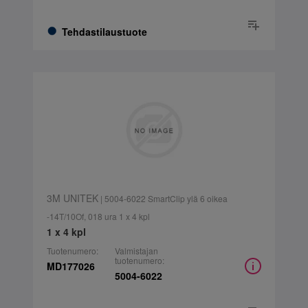
Tehdastilaustuote
3M UNITEK
| 5004-6022 SmartClip ylä 6 oikea
-14T/10Of, 018 ura 1 x 4 kpl
1 x 4 kpl
Tuotenumero:
Valmistajan
tuotenumero:
MD177026
5004-6022