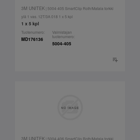
3M UNITEK
| 5004-405 SmartClip Roth/Matala torkki
ylä 1 vas. 12T/3A 018 1 x 5 kpl
1 x 5 kpl
Tuotenumero:
Valmistajan
tuotenumero:
MD176136
5004-405
3M UNITEK
| 5004-406 SmartClip Roth/Matala torkki