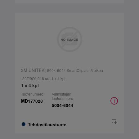
3M UNITEK
| 5004-6044 SmartClip ala 6 oikea
-20T/0Of, 018 ura 1 x 4 kpl
1 x 4 kpl
Tuotenumero:
Valmistajan
tuotenumero:
MD177028
5004-6044
Tehdastilaustuote