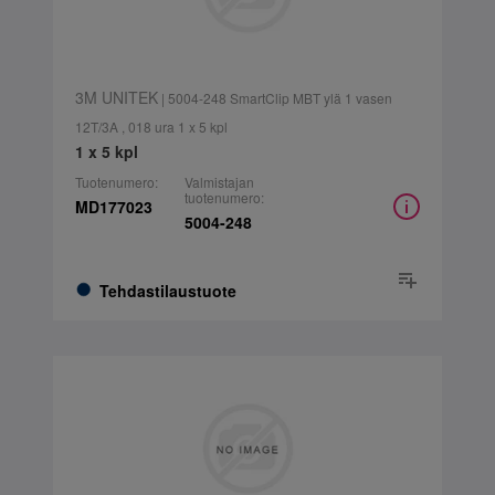
3M UNITEK
| 5004-248 SmartClip MBT ylä 1 vasen
12T/3A , 018 ura 1 x 5 kpl
1 x 5 kpl
Tuotenumero:
Valmistajan
tuotenumero:
MD177023
5004-248
Tehdastilaustuote