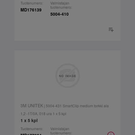
Tuotenumero:
Valmistajan
tuotenumero:
MD176139
5004-410
3M UNITEK
| 5004-431 SmartClip medium torkki ala
1,2 -1T/0A, 018 ura 1 x 5 kpl
1 x 5 kpl
Tuotenumero:
Valmistajan
tuotenumero: