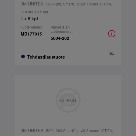
3M UNITEK
| 5004-202 SmartClip ylä 1 oikea 17T/4A,
018 ura 1 x 5 kpl
1 x 5 kpl
Tuotenumero:
Valmistajan
tuotenumero:
MD177015
5004-202
Tehdastilaustuote
3M UNITEK
| 5004-203 SmartClip ylä 2 vasen 10T/8A,