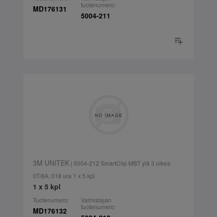
tuotenumero:
MD176131
5004-211
3M UNITEK
| 5004-212 SmartClip MBT ylä 3 oikea
0T/8A, 018 ura 1 x 5 kpl
1 x 5 kpl
Tuotenumero:
Valmistajan
tuotenumero:
MD176132