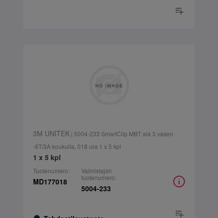
3M UNITEK
| 5004-233 SmartClip MBT ala 3 vasen
-6T/3A koukulla, 018 ura 1 x 5 kpl
1 x 5 kpl
Tuotenumero:
Valmistajan
tuotenumero:
MD177018
5004-233