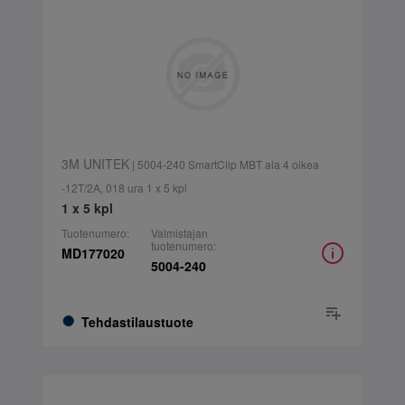
3M UNITEK
| 5004-240 SmartClip MBT ala 4 oikea
-12T/2A, 018 ura 1 x 5 kpl
1 x 5 kpl
Tuotenumero:
Valmistajan
tuotenumero:
MD177020
5004-240
Tehdastilaustuote