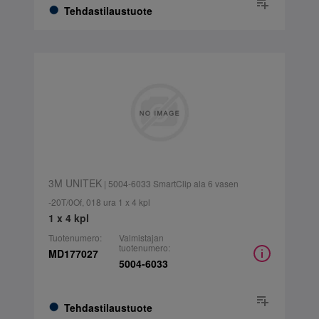
Tehdastilaustuote
3M UNITEK
| 5004-6033 SmartClip ala 6 vasen
-20T/0Of, 018 ura 1 x 4 kpl
1 x 4 kpl
Tuotenumero:
Valmistajan
tuotenumero:
MD177027
5004-6033
Tehdastilaustuote