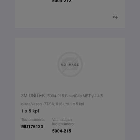
5004-212
3M UNITEK
| 5004-215 SmartClip MBT ylä 4,5
oikea/vasen -7T/0A, 018 ura 1 x 5 kpl
1 x 5 kpl
Tuotenumero:
Valmistajan
tuotenumero:
MD176133
5004-215