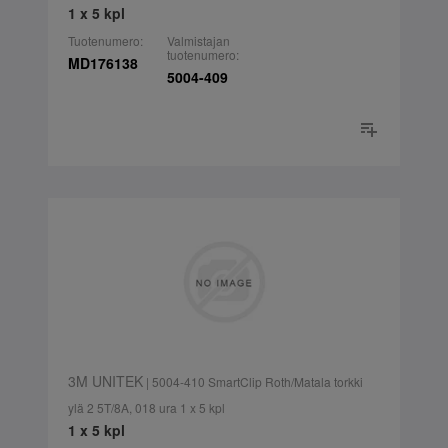
1 x 5 kpl
Tuotenumero:
Valmistajan
tuotenumero:
MD176138
5004-409
3M UNITEK
| 5004-410 SmartClip Roth/Matala torkki
ylä 2 5T/8A, 018 ura 1 x 5 kpl
1 x 5 kpl