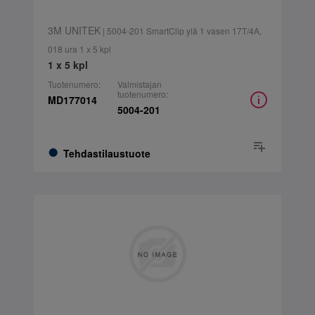
3M UNITEK
| 5004-201 SmartClip ylä 1 vasen 17T/4A,
018 ura 1 x 5 kpl
1 x 5 kpl
Tuotenumero:
Valmistajan
tuotenumero:
MD177014
5004-201
Tehdastilaustuote