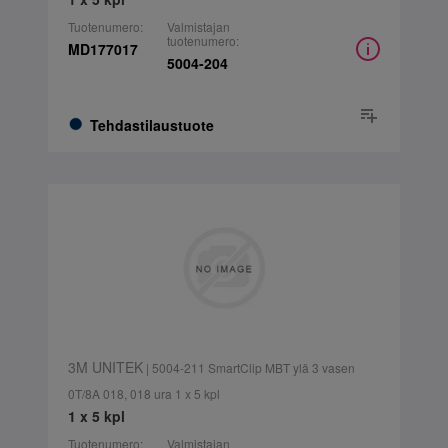
Tuotenumero:
Valmistajan
tuotenumero:
MD177017
5004-204
Tehdastilaustuote
3M UNITEK
| 5004-211 SmartClip MBT ylä 3 vasen
0T/8A 018, 018 ura 1 x 5 kpl
1 x 5 kpl
Tuotenumero:
Valmistajan