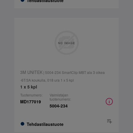
Tehdastilaustuote
3M UNITEK
| 5004-234 SmartClip MBT ala 3 oikea
-6T/3A koukulla, 018 ura 1 x 5 kpl
1 x 5 kpl
Tuotenumero:
Valmistajan
tuotenumero:
MD177019
5004-234
Tehdastilaustuote