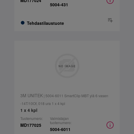
MD177024
5004-431
Tehdastilaustuote
3M UNITEK
| 5004-6011 SmartClip MBT ylä 6 vasen
-14T/10Of, 018 ura 1 x 4 kpl
1 x 4 kpl
Tuotenumero:
Valmistajan
tuotenumero:
MD177025
5004-6011