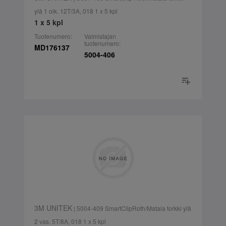
ylä 1 oik. 12T/3A, 018 1 x 5 kpl
1 x 5 kpl
Tuotenumero:
Valmistajan
tuotenumero:
MD176137
5004-406
3M UNITEK
| 5004-409 SmartClipRoth/Matala torkki ylä
2 vas. 5T/8A, 018 1 x 5 kpl