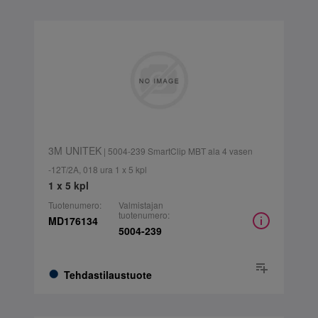
3M UNITEK
| 5004-239 SmartClip MBT ala 4 vasen
-12T/2A, 018 ura 1 x 5 kpl
1 x 5 kpl
Tuotenumero:
Valmistajan
tuotenumero:
MD176134
5004-239
Tehdastilaustuote