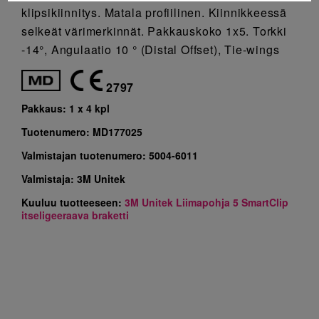
klipsikiinnitys. Matala profiilinen. Kiinnikkeessä
selkeät värimerkinnät. Pakkauskoko 1x5. Torkki
-14°, Angulaatio 10 ° (Distal Offset), Tie-wings
2797
Pakkaus:
1 x 4 kpl
Tuotenumero:
MD177025
Valmistajan tuotenumero:
5004-6011
Valmistaja:
3M Unitek
Kuuluu tuotteeseen:
3M Unitek Liimapohja 5 SmartClip
itseligeeraava braketti