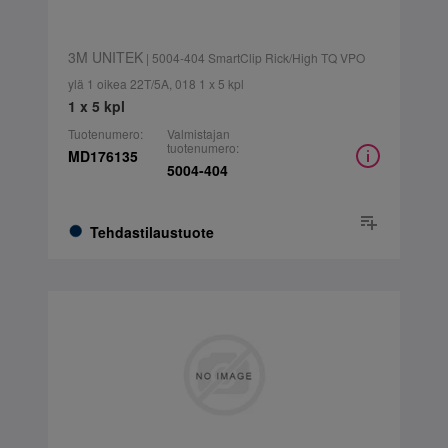
3M UNITEK
| 5004-404 SmartClip Rick/High TQ VPO
ylä 1 oikea 22T/5A, 018 1 x 5 kpl
1 x 5 kpl
Tuotenumero:
Valmistajan
tuotenumero:
MD176135
5004-404
Tehdastilaustuote