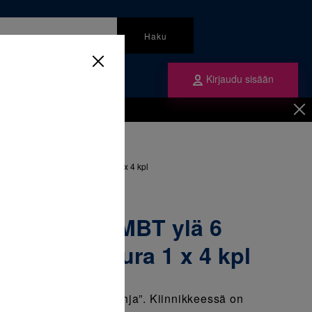
Haku
Kirjaudu sisään
mme
Tilaa ne
inen
/
Braketit
/
ä 6 vasen -14T/10Of, 018 ura 1 x 4 kpl
 SmartClip MBT ylä 6
/10Of, 018 ura 1 x 4 kpl
e System –” Liimapohja”. Kiinnikkeessä on