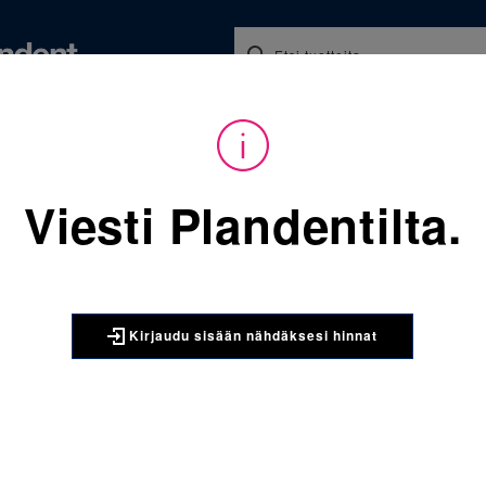
Koulutukset ja tapahtumat
Ajankohtaista
Yritykse
audu sisään nähdäksesi hinnat. Tarvitsetko tunnukset verkkokauppaan? 
Viesti Plandentilta.
Sijainti:
Tarvikkeet
/
Oikom
5004-6011 SmartClip MBT yl
3M UNITEK
Kirjaudu sisään nähdäksesi hinnat
5004-6011
vasen -14T
APC™ PLUS Adhesiv