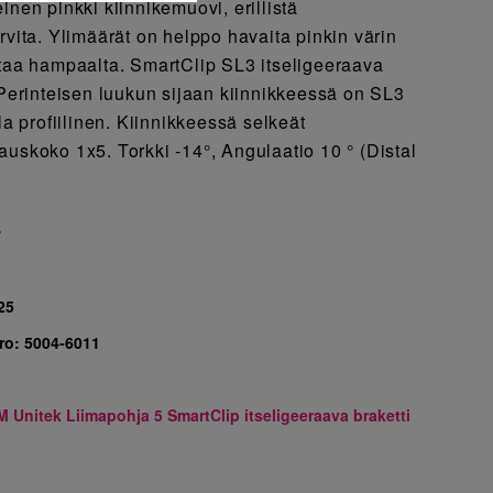
inen pinkki kiinnikemuovi, erillistä
rvita. Ylimäärät on helppo havaita pinkin värin
staa hampaalta. SmartClip SL3 itseligeeraava
 Perinteisen luukun sijaan kiinnikkeessä on SL3
ala profiilinen. Kiinnikkeessä selkeät
auskoko 1x5. Torkki -14°, Angulaatio 10 ° (Distal
7
25
ro:
5004-6011
M Unitek Liimapohja 5 SmartClip itseligeeraava braketti