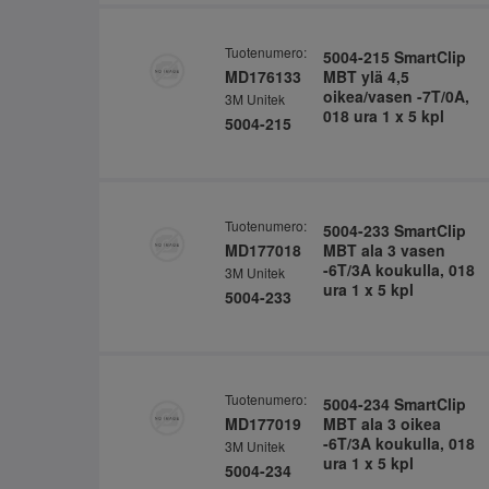
Tuotenumero:
5004-215 SmartClip
MD176133
MBT ylä 4,5
oikea/vasen -7T/0A,
3M Unitek
018 ura 1 x 5 kpl
5004-215
Tuotenumero:
5004-233 SmartClip
MD177018
MBT ala 3 vasen
-6T/3A koukulla, 018
3M Unitek
ura 1 x 5 kpl
5004-233
Tuotenumero:
5004-234 SmartClip
MD177019
MBT ala 3 oikea
-6T/3A koukulla, 018
3M Unitek
ura 1 x 5 kpl
5004-234