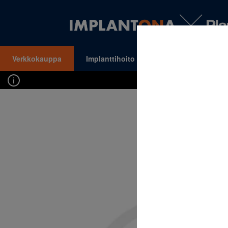
Verkkokauppa
Implanttihoito
Oikomishoito
VALIKKO
Kirj