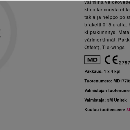
valmiina valokovette
kiinnikemuovia ei ta
takia ja helppo poi
braketti 018 uralla.
klipsikiinnitys. Mat
värimerkinnät. Pakk
Offset), Tie-wings
279
Pakkaus:
1 x 4 kpl
Tuotenumero:
MD1770
Valmistajan tuotenume
Valmistaja:
3M Unitek
Kuuluu tuotteeseen:
3