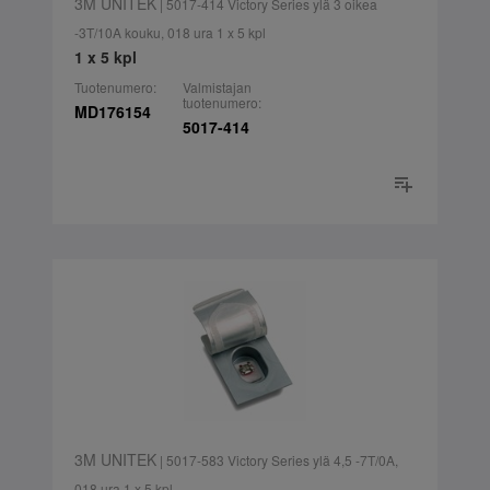
3M UNITEK
| 5017-414 Victory Series ylä 3 oikea
-3T/10A kouku, 018 ura 1 x 5 kpl
1 x 5 kpl
Tuotenumero:
Valmistajan
tuotenumero:
MD176154
5017-414
3M UNITEK
| 5017-583 Victory Series ylä 4,5 -7T/0A,
018 ura 1 x 5 kpl