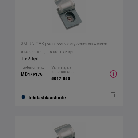
3M UNITEK
| 5017-659 Victory Series ylä 4 vasen
0T/0A koukku, 018 ura 1 x 5 kpl
1 x 5 kpl
Tuotenumero:
Valmistajan
tuotenumero:
MD176176
5017-659
Tehdastilaustuote