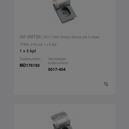
3M UNITEK
| 5017-404 Victory Series ylä 2 oikea
7T/8A, 018 ura 1 x 5 kpl
1 x 5 kpl
Tuotenumero:
Valmistajan
tuotenumero:
MD176150
5017-404