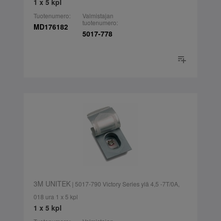
1 x 5 kpl
Tuotenumero:
Valmistajan
tuotenumero:
MD176182
5017-778
3M UNITEK
| 5017-790 Victory Series ylä 4,5 -7T/0A,
018 ura 1 x 5 kpl
1 x 5 kpl