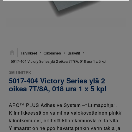
Sijainti:
Tarvikkeet
/
Oikominen
/
Braketit
/
5017-404 Victory Series ylä 2 oikea 7T/8A, 018 ura 1 x 5 kpl
3M UNITEK
5017-404 Victory Series ylä 2
oikea 7T/8A, 018 ura 1 x 5 kpl
APC™ PLUS Adhesive System –” Liimapohja”.
Kiinnikkeessä on valmiina valokovetteinen pinkki
kiinnikemuovi, erillistä kiinnikemuovia ei tarvita.
Ylimäärät on helppo havaita pinkin värin takia ja