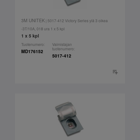
3M UNITEK
| 5017-412 Victory Series ylä 3 oikea
-3T/10A, 018 ura 1 x 5 kpl
1 x 5 kpl
Tuotenumero:
Valmistajan
tuotenumero:
MD176152
5017-412