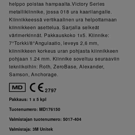
helppo poistaa hampaalta.Victory Series
metallikiinnike, jossa 018 ura kaarilangalle.
Kiinnikkeessä vertikaalinen ura helpottamaan
kiinnikkeen asettelua. Sarjalla selkeät
värimerkinnät. Pakkauskoko 1x5. Kiinnike:
7°Torkki/8°Angulaatio, leveys 2,6 mm,
kiinnikkeen korkeus uran pohjasta kiinnikkeen
pohjaan 1.24 mm. Kiinnike soveltuu seuraaviin
tekniikoihin: Roth, ZeroBase, Alexander,
Samson, Anchorage.
2797
Pakkaus:
1 x 5 kpl
Tuotenumero:
MD176150
Valmistajan tuotenumero:
5017-404
Valmistaja:
3M Unitek