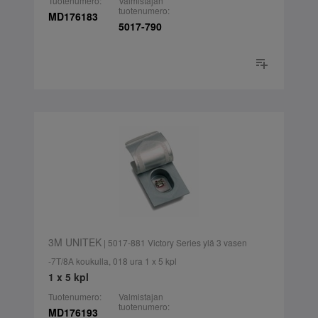
Tuotenumero:
Valmistajan
tuotenumero:
MD176183
5017-790
3M UNITEK
| 5017-881 Victory Series ylä 3 vasen
-7T/8A koukulla, 018 ura 1 x 5 kpl
1 x 5 kpl
Tuotenumero:
Valmistajan
tuotenumero:
MD176193