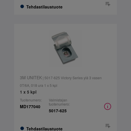
Tehdastilaustuote
3M UNITEK
| 5017-625 Victory Series ylä 3 vasen
0T/6A, 018 ura 1 x 5 kpl
1 x 5 kpl
Tuotenumero:
Valmistajan
tuotenumero:
MD177040
5017-625
Tehdastilaustuote