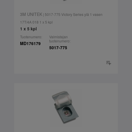
3M UNITEK
| 5017-775 Victory Series ylä 1 vasen
17T/4A 018 1 x 5 kpl
1 x 5 kpl
Tuotenumero:
Valmistajan
tuotenumero:
MD176179
5017-775