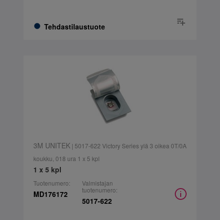
Tehdastilaustuote
3M UNITEK
| 5017-622 Victory Series ylä 3 oikea 0T/0A
koukku, 018 ura 1 x 5 kpl
1 x 5 kpl
Tuotenumero:
Valmistajan
tuotenumero:
MD176172
5017-622