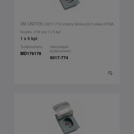
3M UNITEK
| 5017-774 Victory Series ylä 3 oikea 0T/8A
koukku, 018 ura 1 x 5 kpl
1 x 5 kpl
Tuotenumero:
Valmistajan
tuotenumero:
MD176178
5017-774