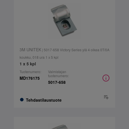
3M UNITEK
| 5017-658 Victory Series ylä 4 oikea 0T/0A
koukku, 018 ura 1 x 5 kpl
1 x 5 kpl
Tuotenumero:
Valmistajan
tuotenumero:
MD176175
5017-658
Tehdastilaustuote