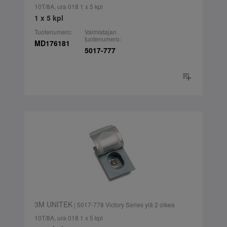
10T/8A, ura 018 1 x 5 kpl
1 x 5 kpl
Tuotenumero:
Valmistajan
tuotenumero:
MD176181
5017-777
3M UNITEK
| 5017-778 Victory Series ylä 2 oikea
10T/8A, ura 018 1 x 5 kpl