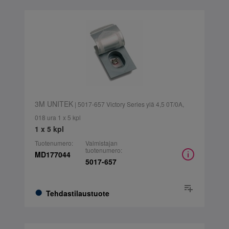
3M UNITEK
| 5017-657 Victory Series ylä 4,5 0T/0A,
018 ura 1 x 5 kpl
1 x 5 kpl
Tuotenumero:
Valmistajan
tuotenumero:
MD177044
5017-657
Tehdastilaustuote