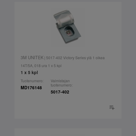
3M UNITEK
| 5017-402 Victory Series ylä 1 oikea
14T/5A, 018 ura 1 x 5 kpl
1 x 5 kpl
Tuotenumero:
Valmistajan
tuotenumero:
MD176148
5017-402