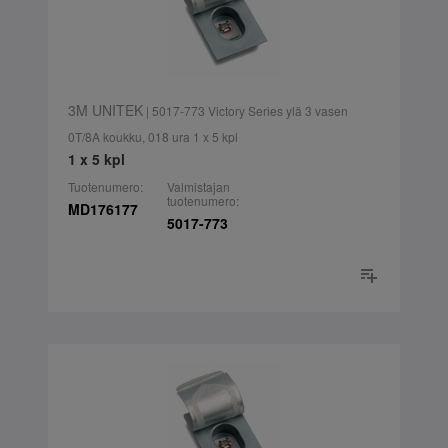
3M UNITEK
| 5017-773 Victory Series ylä 3 vasen
0T/8A koukku, 018 ura 1 x 5 kpl
1 x 5 kpl
Tuotenumero:
Valmistajan
tuotenumero:
MD176177
5017-773