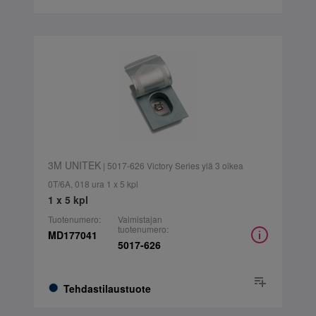
3M UNITEK
| 5017-626 Victory Series ylä 3 oikea
0T/6A, 018 ura 1 x 5 kpl
1 x 5 kpl
Tuotenumero:
Valmistajan
tuotenumero:
MD177041
5017-626
Tehdastilaustuote