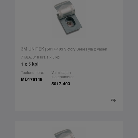
3M UNITEK
| 5017-403 Victory Series ylä 2 vasen
7T/8A, 018 ura 1 x 5 kpl
1 x 5 kpl
Tuotenumero:
Valmistajan
tuotenumero:
MD176149
5017-403