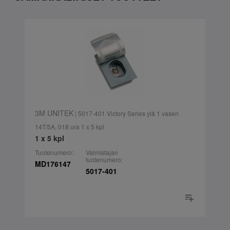
3M UNITEK
| 5017-401 Victory Series ylä 1 vasen
14T/5A, 018 ura 1 x 5 kpl
1 x 5 kpl
Tuotenumero:
Valmistajan
tuotenumero:
MD176147
5017-401