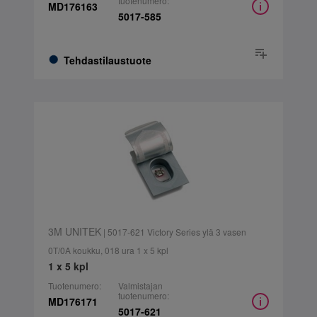
tuotenumero:
MD176163
5017-585
Tehdastilaustuote
3M UNITEK
| 5017-621 Victory Series ylä 3 vasen
0T/0A koukku, 018 ura 1 x 5 kpl
1 x 5 kpl
Tuotenumero:
Valmistajan
tuotenumero:
MD176171
5017-621