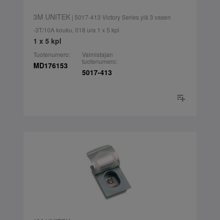
3M UNITEK
| 5017-413 Victory Series ylä 3 vasen
-3T/10A kouku, 018 ura 1 x 5 kpl
1 x 5 kpl
Tuotenumero:
Valmistajan
tuotenumero:
MD176153
5017-413