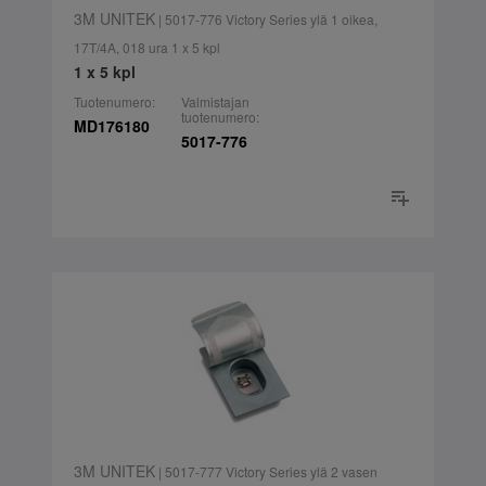
3M UNITEK
| 5017-776 Victory Series ylä 1 oikea,
17T/4A, 018 ura 1 x 5 kpl
1 x 5 kpl
Tuotenumero:
Valmistajan
tuotenumero:
MD176180
5017-776
3M UNITEK
| 5017-777 Victory Series ylä 2 vasen