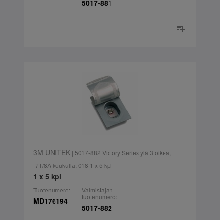
5017-881
3M UNITEK
| 5017-882 Victory Series ylä 3 oikea,
-7T/8A koukulla, 018 1 x 5 kpl
1 x 5 kpl
Tuotenumero:
Valmistajan
tuotenumero:
MD176194
5017-882