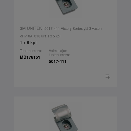
3M UNITEK
| 5017-411 Victory Series ylä 3 vasen
-3T/10A, 018 ura 1 x 5 kpl
1 x 5 kpl
Tuotenumero:
Valmistajan
tuotenumero:
MD176151
5017-411