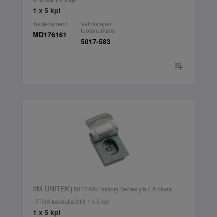
1 x 5 kpl
Tuotenumero:
Valmistajan
tuotenumero:
MD176161
5017-583
3M UNITEK
| 5017-584 Victory Series ylä 4,5 oikea
-7T/0A koukulla,018 1 x 5 kpl
1 x 5 kpl