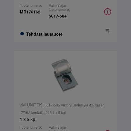
Tuotenumero:
Valmistajan
tuotenumero:
MD176162
5017-584
Tehdastilaustuote
3M UNITEK
| 5017-585 Victory Series ylä 4,5 vasen
-7T/0A koukulla,018 1 x 5 kpl
1 x 5 kpl
Tuotenumero:
Valmistajan