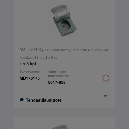
3M UNITEK
| 5017-658 Victory Series ylä 4 oikea 0T/0A
koukku, 018 ura 1 x 5 kpl
1 x 5 kpl
Tuotenumero:
Valmistajan
tuotenumero:
MD176175
5017-658
Tehdastilaustuote