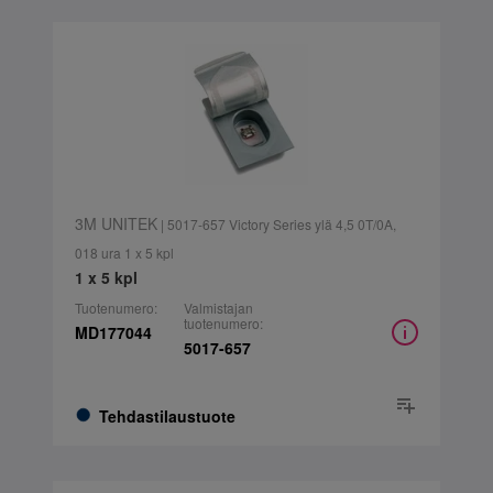
3M UNITEK
| 5017-657 Victory Series ylä 4,5 0T/0A,
018 ura 1 x 5 kpl
1 x 5 kpl
Tuotenumero:
Valmistajan
tuotenumero:
MD177044
5017-657
Tehdastilaustuote