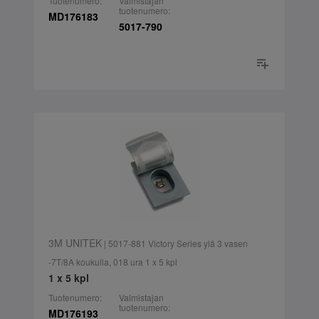
Tuotenumero:
Valmistajan
tuotenumero:
MD176183
5017-790
3M UNITEK
| 5017-881 Victory Series ylä 3 vasen
-7T/8A koukulla, 018 ura 1 x 5 kpl
1 x 5 kpl
Tuotenumero:
Valmistajan
tuotenumero:
MD176193