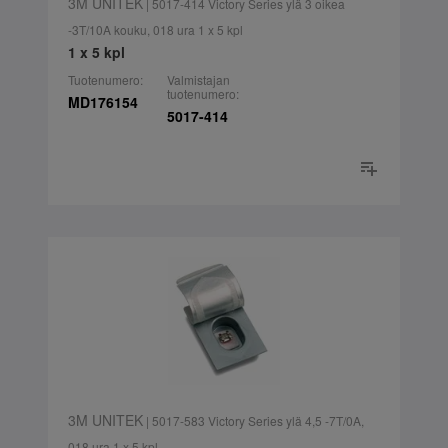
3M UNITEK
| 5017-414 Victory Series ylä 3 oikea
-3T/10A kouku, 018 ura 1 x 5 kpl
1 x 5 kpl
Tuotenumero:
Valmistajan
tuotenumero:
MD176154
5017-414
3M UNITEK
| 5017-583 Victory Series ylä 4,5 -7T/0A,
018 ura 1 x 5 kpl