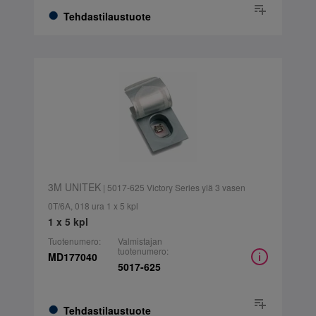
Tehdastilaustuote
3M UNITEK
| 5017-625 Victory Series ylä 3 vasen
0T/6A, 018 ura 1 x 5 kpl
1 x 5 kpl
Tuotenumero:
Valmistajan
tuotenumero:
MD177040
5017-625
Tehdastilaustuote