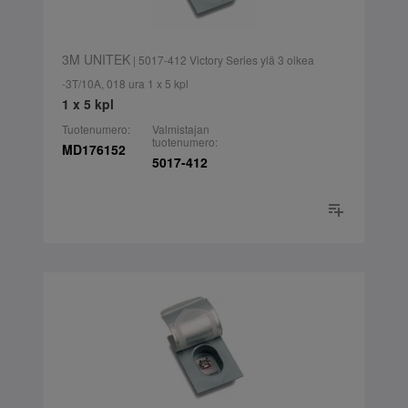
3M UNITEK
| 5017-412 Victory Series ylä 3 oikea
-3T/10A, 018 ura 1 x 5 kpl
1 x 5 kpl
Tuotenumero:
Valmistajan
tuotenumero:
MD176152
5017-412