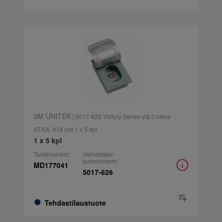
3M UNITEK
| 5017-626 Victory Series ylä 3 oikea
0T/6A, 018 ura 1 x 5 kpl
1 x 5 kpl
Tuotenumero:
Valmistajan
tuotenumero:
MD177041
5017-626
Tehdastilaustuote