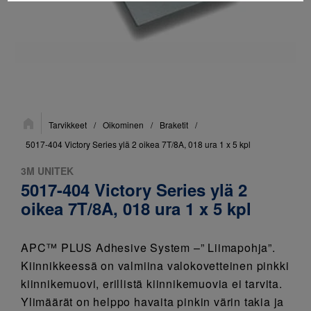
Sijainti:
Tarvikkeet
/
Oikominen
/
Braketit
/
5017-404 Victory Series ylä 2 oikea 7T/8A, 018 ura 1 x 5 kpl
3M UNITEK
5017-404 Victory Series ylä 2
oikea 7T/8A, 018 ura 1 x 5 kpl
APC™ PLUS Adhesive System –” Liimapohja”.
Kiinnikkeessä on valmiina valokovetteinen pinkki
kiinnikemuovi, erillistä kiinnikemuovia ei tarvita.
Ylimäärät on helppo havaita pinkin värin takia ja