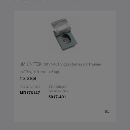
3M UNITEK
| 5017-401 Victory Series ylä 1 vasen
14T/5A, 018 ura 1 x 5 kpl
1 x 5 kpl
Tuotenumero:
Valmistajan
tuotenumero:
MD176147
5017-401