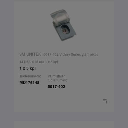
3M UNITEK
| 5017-402 Victory Series ylä 1 oikea
14T/5A, 018 ura 1 x 5 kpl
1 x 5 kpl
Tuotenumero:
Valmistajan
tuotenumero:
MD176148
5017-402