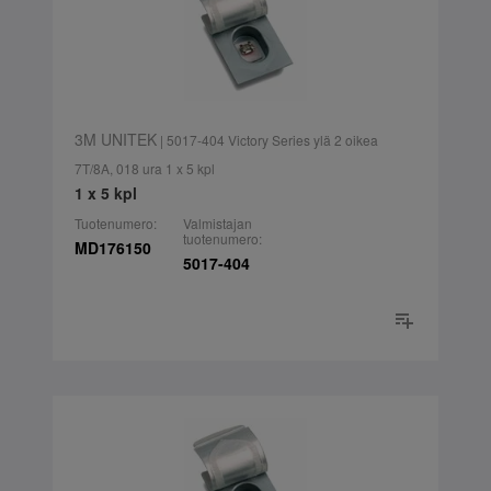
3M UNITEK
| 5017-404 Victory Series ylä 2 oikea
7T/8A, 018 ura 1 x 5 kpl
1 x 5 kpl
Tuotenumero:
Valmistajan
tuotenumero:
MD176150
5017-404