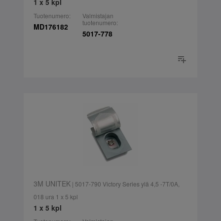
1 x 5 kpl
Tuotenumero:
Valmistajan
tuotenumero:
MD176182
5017-778
3M UNITEK
| 5017-790 Victory Series ylä 4,5 -7T/0A,
018 ura 1 x 5 kpl
1 x 5 kpl