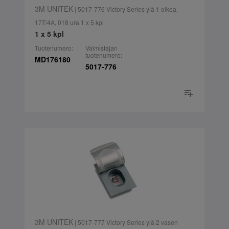
3M UNITEK
| 5017-776 Victory Series ylä 1 oikea,
17T/4A, 018 ura 1 x 5 kpl
1 x 5 kpl
Tuotenumero:
Valmistajan
tuotenumero:
MD176180
5017-776
3M UNITEK
| 5017-777 Victory Series ylä 2 vasen