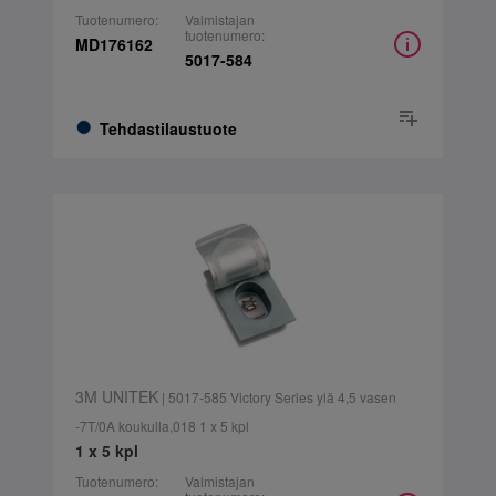
Tuotenumero:
Valmistajan
tuotenumero:
MD176162
5017-584
Tehdastilaustuote
3M UNITEK
| 5017-585 Victory Series ylä 4,5 vasen
-7T/0A koukulla,018 1 x 5 kpl
1 x 5 kpl
Tuotenumero:
Valmistajan