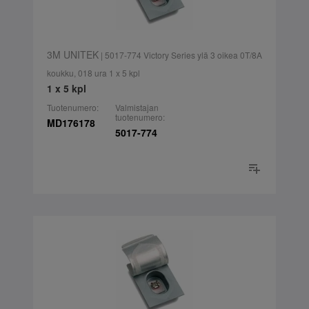
3M UNITEK
| 5017-774 Victory Series ylä 3 oikea 0T/8A
koukku, 018 ura 1 x 5 kpl
1 x 5 kpl
Tuotenumero:
Valmistajan
tuotenumero:
MD176178
5017-774