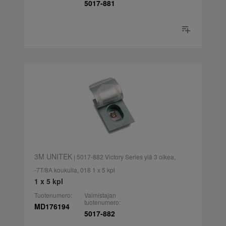
5017-881
3M UNITEK
| 5017-882 Victory Series ylä 3 oikea,
-7T/8A koukulla, 018 1 x 5 kpl
1 x 5 kpl
Tuotenumero:
Valmistajan
tuotenumero:
MD176194
5017-882