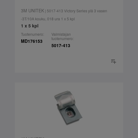
3M UNITEK
| 5017-413 Victory Series ylä 3 vasen
-3T/10A kouku, 018 ura 1 x 5 kpl
1 x 5 kpl
Tuotenumero:
Valmistajan
tuotenumero:
MD176153
5017-413