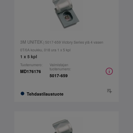
3M UNITEK
| 5017-659 Victory Series ylä 4 vasen
0T/0A koukku, 018 ura 1 x 5 kpl
1 x 5 kpl
Tuotenumero:
Valmistajan
tuotenumero:
MD176176
5017-659
Tehdastilaustuote