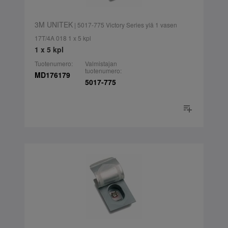
3M UNITEK
| 5017-775 Victory Series ylä 1 vasen
17T/4A 018 1 x 5 kpl
1 x 5 kpl
Tuotenumero:
Valmistajan
tuotenumero:
MD176179
5017-775