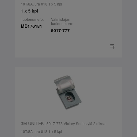
10T/8A, ura 018 1 x 5 kpl
1 x 5 kpl
Tuotenumero:
Valmistajan
tuotenumero:
MD176181
5017-777
3M UNITEK
| 5017-778 Victory Series ylä 2 oikea
10T/8A, ura 018 1 x 5 kpl