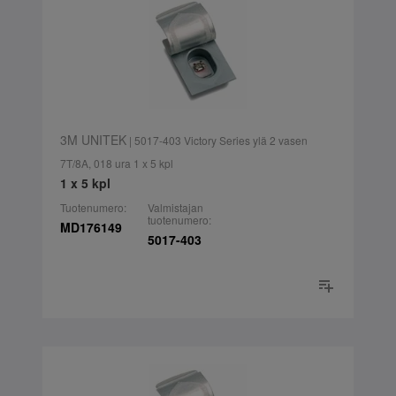
3M UNITEK
| 5017-403 Victory Series ylä 2 vasen
7T/8A, 018 ura 1 x 5 kpl
1 x 5 kpl
Tuotenumero:
Valmistajan
tuotenumero:
MD176149
5017-403