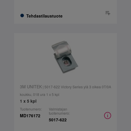
Tehdastilaustuote
3M UNITEK
| 5017-622 Victory Series ylä 3 oikea 0T/0A
koukku, 018 ura 1 x 5 kpl
1 x 5 kpl
Tuotenumero:
Valmistajan
tuotenumero:
MD176172
5017-622