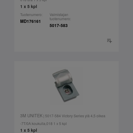
1 x 5 kpl
Tuotenumero:
Valmistajan
tuotenumero:
MD176161
5017-583
3M UNITEK
| 5017-584 Victory Series ylä 4,5 oikea
-7T/0A koukulla,018 1 x 5 kpl
1 x 5 kpl