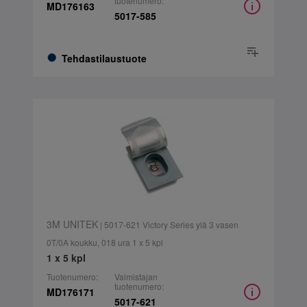
tuotenumero:
MD176163
5017-585
Tehdastilaustuote
3M UNITEK
| 5017-621 Victory Series ylä 3 vasen
0T/0A koukku, 018 ura 1 x 5 kpl
1 x 5 kpl
Tuotenumero:
Valmistajan
tuotenumero:
MD176171
5017-621