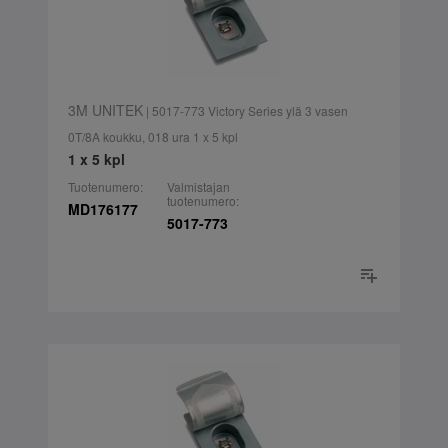
3M UNITEK
| 5017-773 Victory Series ylä 3 vasen
0T/8A koukku, 018 ura 1 x 5 kpl
1 x 5 kpl
Tuotenumero:
Valmistajan
tuotenumero:
MD176177
5017-773