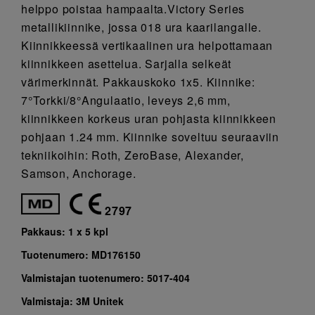
helppo poistaa hampaalta.Victory Series
metallikiinnike, jossa 018 ura kaarilangalle.
Kiinnikkeessä vertikaalinen ura helpottamaan
kiinnikkeen asettelua. Sarjalla selkeät
värimerkinnät. Pakkauskoko 1x5. Kiinnike:
7°Torkki/8°Angulaatio, leveys 2,6 mm,
kiinnikkeen korkeus uran pohjasta kiinnikkeen
pohjaan 1.24 mm. Kiinnike soveltuu seuraaviin
tekniikoihin: Roth, ZeroBase, Alexander,
Samson, Anchorage.
2797
Pakkaus:
1 x 5 kpl
Tuotenumero:
MD176150
Valmistajan tuotenumero:
5017-404
Valmistaja:
3M Unitek