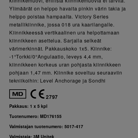
kiinnikemuovi, erillistä kiinnikemuovia ei tarvita.
Ylimäärät on helppo havaita pinkin värin takia ja
helppo poistaa hampaalta. Victory Series
metallikiinnike, jossa 018 ura kaarilangalle.
Kiinnikkeessä vertikaalinen ura helpottamaan
kiinnikkeen asettelua. Sarjalla selkeät
värimerkinnät. Pakkauskoko 1x5. Kiinnike:
-1°Torkki/0°Angulaatio, leveys 4,4 mm,
kiinnikkeen korkeus uran pohjasta kiinnikkeen
pohjaan 1,47 mm. Kiinnike soveltuu seuraaviin
tekniikoihin: Level Anchorage ja Sondhi
2797
Pakkaus:
1 x 5 kpl
Tuotenumero:
MD176155
Valmistajan tuotenumero:
5017-417
Valmistaja:
3M Unitek