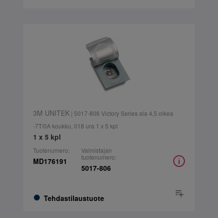
3M UNITEK
| 5017-806 Victory Series ala 4,5 oikea
-7T/0A koukku, 018 ura 1 x 5 kpl
1 x 5 kpl
Tuotenumero:
Valmistajan
tuotenumero:
MD176191
5017-806
Tehdastilaustuote