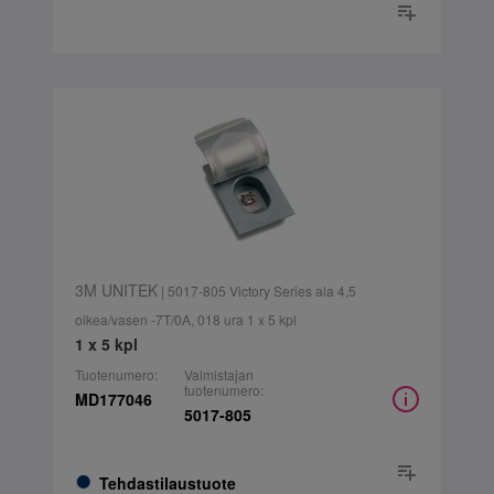
3M UNITEK
| 5017-805 Victory Series ala 4,5
oikea/vasen -7T/0A, 018 ura 1 x 5 kpl
1 x 5 kpl
Tuotenumero:
Valmistajan
tuotenumero:
MD177046
5017-805
Tehdastilaustuote