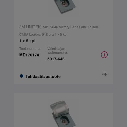
3M UNITEK
| 5017-646 Victory Series ala 3 oikea
0T/0A koukku, 018 ura 1 x 5 kpl
1 x 5 kpl
Tuotenumero:
Valmistajan
tuotenumero:
MD176174
5017-646
Tehdastilaustuote