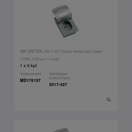
3M UNITEK
| 5017-427 Victory Series ala 3 vasen
-7T/6A, 018 ura 1 x 5 kpl
1 x 5 kpl
Tuotenumero:
Valmistajan
tuotenumero:
MD176157
5017-427