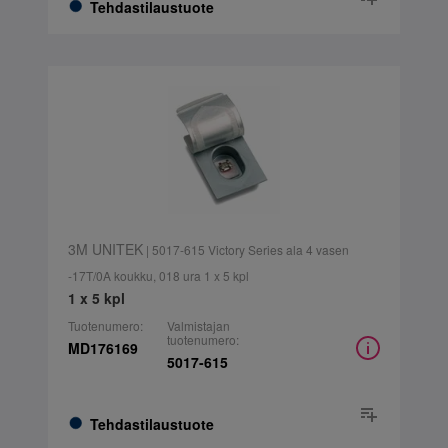
Tehdastilaustuote
3M UNITEK
| 5017-615 Victory Series ala 4 vasen
-17T/0A koukku, 018 ura 1 x 5 kpl
1 x 5 kpl
Tuotenumero:
Valmistajan
tuotenumero:
MD176169
5017-615
Tehdastilaustuote