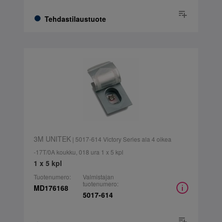
Tehdastilaustuote
3M UNITEK
| 5017-614 Victory Series ala 4 oikea
-17T/0A koukku, 018 ura 1 x 5 kpl
1 x 5 kpl
Tuotenumero:
Valmistajan
tuotenumero:
MD176168
5017-614