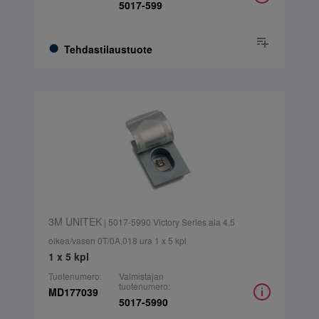
5017-599
Tehdastilaustuote
3M UNITEK
| 5017-5990 Victory Series ala 4,5
oikea/vasen 0T/0A,018 ura 1 x 5 kpl
1 x 5 kpl
Tuotenumero:
Valmistajan
tuotenumero:
MD177039
5017-5990