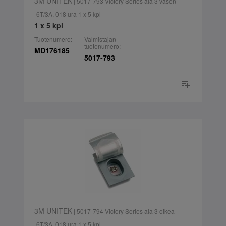
3M UNITEK
| 5017-793 Victory Series ala 3 vasen
-6T/3A, 018 ura 1 x 5 kpl
1 x 5 kpl
Tuotenumero:
Valmistajan
tuotenumero:
MD176185
5017-793
3M UNITEK
| 5017-794 Victory Series ala 3 oikea
-6T/3A, 018 ura 1 x 5 kpl