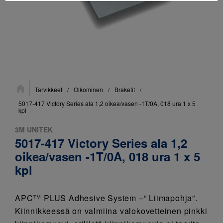
Sijainti:
Tarvikkeet
/
Oikominen
/
Braketit
/
5017-417 Victory Series ala 1,2 oikea/vasen -1T/0A, 018 ura 1 x 5
kpl
3M UNITEK
5017-417 Victory Series ala 1,2
oikea/vasen -1T/0A, 018 ura 1 x 5
kpl
APC™ PLUS Adhesive System –” Liimapohja”.
Kiinnikkeessä on valmiina valokovetteinen pinkki