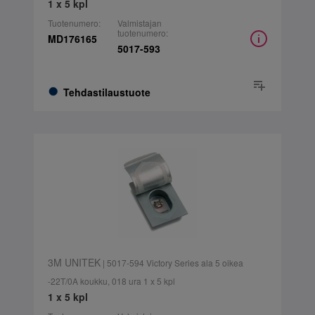
1 x 5 kpl
Tuotenumero:
Valmistajan
tuotenumero:
MD176165
5017-593
Tehdastilaustuote
3M UNITEK
| 5017-594 Victory Series ala 5 oikea
-22T/0A koukku, 018 ura 1 x 5 kpl
1 x 5 kpl