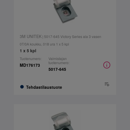
3M UNITEK
| 5017-645 Victory Series ala 3 vasen
0T/0A koukku, 018 ura 1 x 5 kpl
1 x 5 kpl
Tuotenumero:
Valmistajan
tuotenumero:
MD176173
5017-645
Tehdastilaustuote