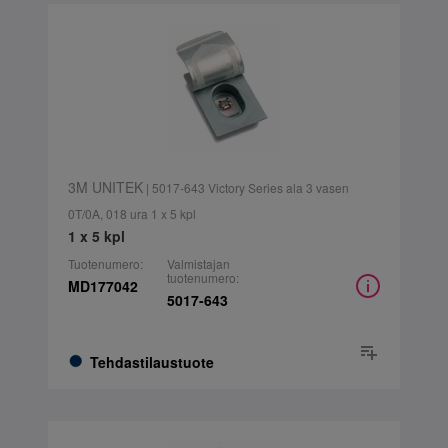
3M UNITEK
| 5017-643 Victory Series ala 3 vasen
0T/0A, 018 ura 1 x 5 kpl
1 x 5 kpl
Tuotenumero:
Valmistajan
tuotenumero:
MD177042
5017-643
Tehdastilaustuote