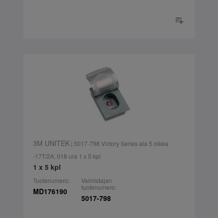
3M UNITEK
| 5017-798 Victory Series ala 5 oikea
-17T/2A, 018 ura 1 x 5 kpl
1 x 5 kpl
Tuotenumero:
Valmistajan
tuotenumero:
MD176190
5017-798