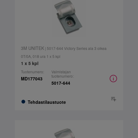
3M UNITEK
| 5017-644 Victory Series ala 3 oikea
0T/0A, 018 ura 1 x 5 kpl
1 x 5 kpl
Tuotenumero:
Valmistajan
tuotenumero:
MD177043
5017-644
Tehdastilaustuote