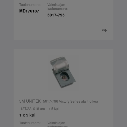
Tuotenumero:
Valmistajan
tuotenumero:
MD176187
5017-795
3M UNITEK
| 5017-796 Victory Series ala 4 oikea
-12T/2A, 018 ura 1 x 5 kpl
1 x 5 kpl
Tuotenumero:
Valmistajan
tuotenumero: