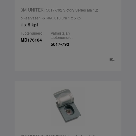
3M UNITEK
| 5017-792 Victory Series ala 1,2
oikea/vasen -6T/0A, 018 ura 1 x 5 kpl
1 x 5 kpl
Tuotenumero:
Valmistajan
tuotenumero:
MD176184
5017-792