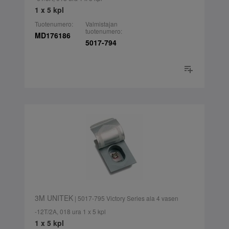
1 x 5 kpl
Tuotenumero:
Valmistajan
tuotenumero:
MD176186
5017-794
3M UNITEK
| 5017-795 Victory Series ala 4 vasen
-12T/2A, 018 ura 1 x 5 kpl
1 x 5 kpl