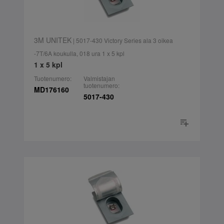
3M UNITEK
| 5017-430 Victory Series ala 3 oikea
-7T/6A koukulla, 018 ura 1 x 5 kpl
1 x 5 kpl
Tuotenumero:
Valmistajan
tuotenumero:
MD176160
5017-430