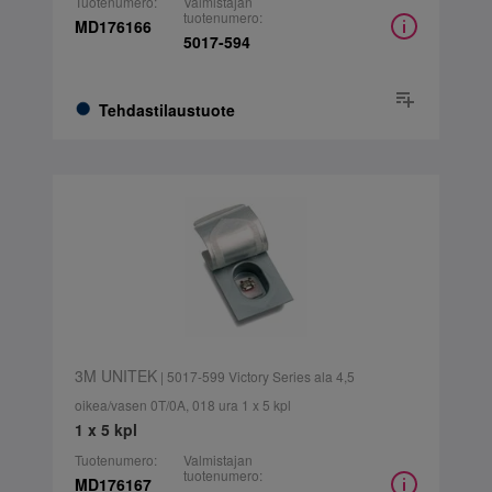
Tuotenumero:
Valmistajan
tuotenumero:
MD176166
5017-594
Tehdastilaustuote
3M UNITEK
| 5017-599 Victory Series ala 4,5
oikea/vasen 0T/0A, 018 ura 1 x 5 kpl
1 x 5 kpl
Tuotenumero:
Valmistajan
tuotenumero:
MD176167