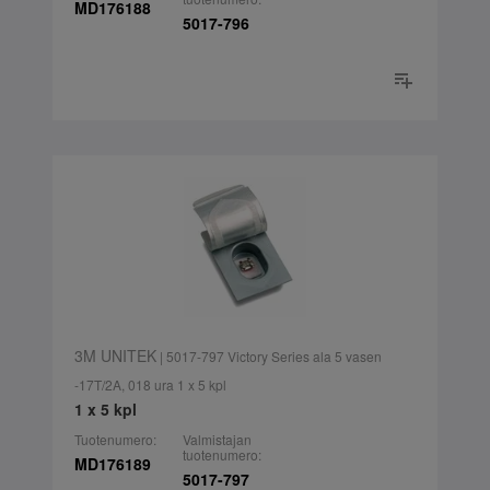
MD176188
5017-796
3M UNITEK
| 5017-797 Victory Series ala 5 vasen
-17T/2A, 018 ura 1 x 5 kpl
1 x 5 kpl
Tuotenumero:
Valmistajan
tuotenumero:
MD176189
5017-797