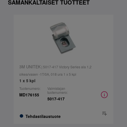
SAMANKALTAISET TUOTTEET
3M UNITEK
| 5017-417 Victory Series ala 1,2
oikea/vasen -1T/0A, 018 ura 1 x 5 kpl
1 x 5 kpl
Tuotenumero:
Valmistajan
tuotenumero:
MD176155
5017-417
Tehdastilaustuote