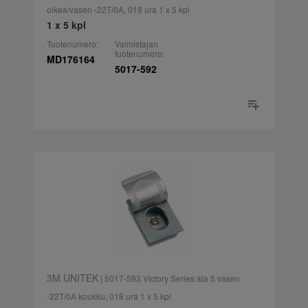
oikea/vasen -22T/0A, 018 ura 1 x 5 kpl
1 x 5 kpl
Tuotenumero:
Valmistajan
tuotenumero:
MD176164
5017-592
3M UNITEK
| 5017-593 Victory Series ala 5 vasen
-22T/0A koukku, 018 ura 1 x 5 kpl