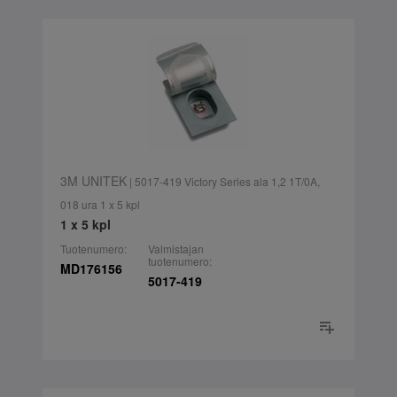
3M UNITEK
| 5017-419 Victory Series ala 1,2 1T/0A,
018 ura 1 x 5 kpl
1 x 5 kpl
Tuotenumero:
Valmistajan
tuotenumero:
MD176156
5017-419