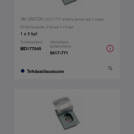
3M UNITEK
| 5017-771 Victory Series ala 3 vasen
0T/3A koukulla, 018 ura 1 x 5 kpl
1 x 5 kpl
Tuotenumero:
Valmistajan
tuotenumero:
MD177045
5017-771
Tehdastilaustuote