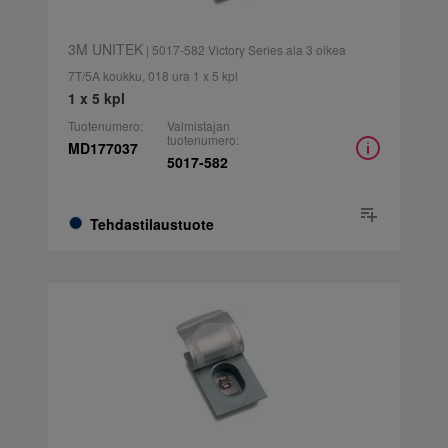
3M UNITEK
| 5017-582 Victory Series ala 3 oikea
7T/5A koukku, 018 ura 1 x 5 kpl
1 x 5 kpl
Tuotenumero:
Valmistajan
tuotenumero:
MD177037
5017-582
Tehdastilaustuote