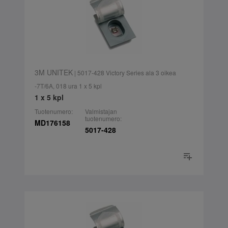
3M UNITEK
| 5017-428 Victory Series ala 3 oikea
-7T/6A, 018 ura 1 x 5 kpl
1 x 5 kpl
Tuotenumero:
Valmistajan
tuotenumero:
MD176158
5017-428