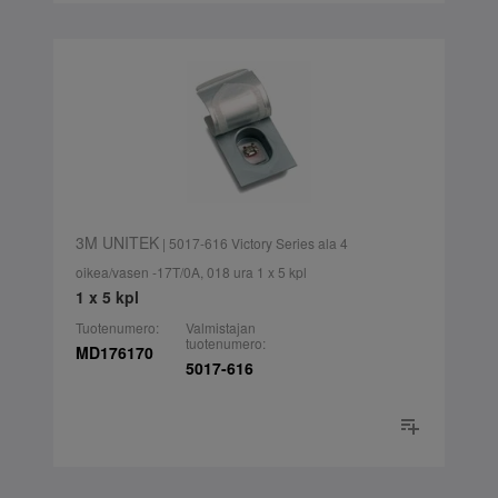
3M UNITEK
| 5017-616 Victory Series ala 4
oikea/vasen -17T/0A, 018 ura 1 x 5 kpl
1 x 5 kpl
Tuotenumero:
Valmistajan
tuotenumero:
MD176170
5017-616