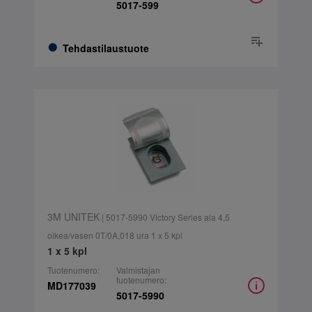
5017-599
Tehdastilaustuote
3M UNITEK
| 5017-5990 Victory Series ala 4,5
oikea/vasen 0T/0A,018 ura 1 x 5 kpl
1 x 5 kpl
Tuotenumero:
Valmistajan
tuotenumero:
MD177039
5017-5990