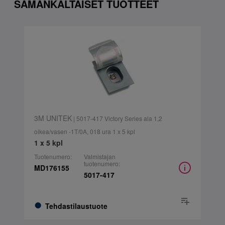
SAMANKALTAISET TUOTTEET
3M UNITEK
| 5017-417 Victory Series ala 1,2
oikea/vasen -1T/0A, 018 ura 1 x 5 kpl
1 x 5 kpl
Tuotenumero:
Valmistajan
tuotenumero:
MD176155
5017-417
Tehdastilaustuote