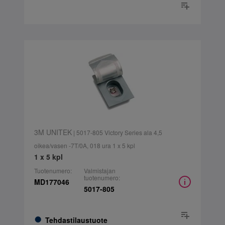
3M UNITEK
| 5017-805 Victory Series ala 4,5
oikea/vasen -7T/0A, 018 ura 1 x 5 kpl
1 x 5 kpl
Tuotenumero:
Valmistajan
tuotenumero:
MD177046
5017-805
Tehdastilaustuote