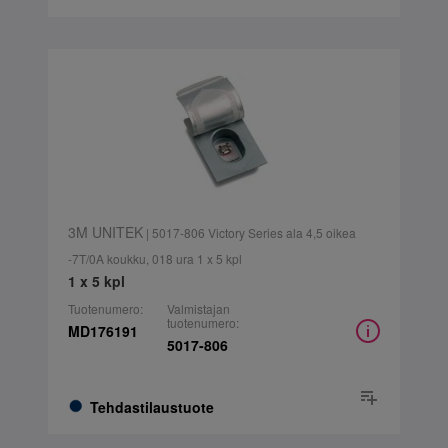
3M UNITEK
| 5017-806 Victory Series ala 4,5 oikea
-7T/0A koukku, 018 ura 1 x 5 kpl
1 x 5 kpl
Tuotenumero:
Valmistajan
tuotenumero:
MD176191
5017-806
Tehdastilaustuote