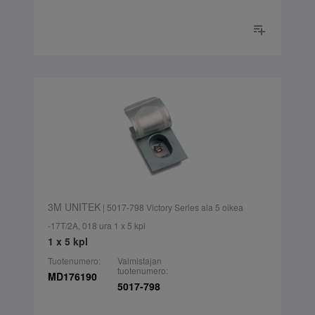
3M UNITEK
| 5017-798 Victory Series ala 5 oikea
-17T/2A, 018 ura 1 x 5 kpl
1 x 5 kpl
Tuotenumero:
Valmistajan
tuotenumero:
MD176190
5017-798