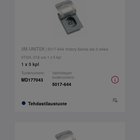
3M UNITEK
| 5017-644 Victory Series ala 3 oikea
0T/0A, 018 ura 1 x 5 kpl
1 x 5 kpl
Tuotenumero:
Valmistajan
tuotenumero:
MD177043
5017-644
Tehdastilaustuote