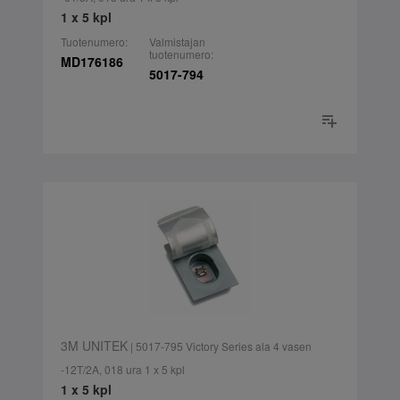
1 x 5 kpl
Tuotenumero:
Valmistajan
tuotenumero:
MD176186
5017-794
3M UNITEK
| 5017-795 Victory Series ala 4 vasen
-12T/2A, 018 ura 1 x 5 kpl
1 x 5 kpl