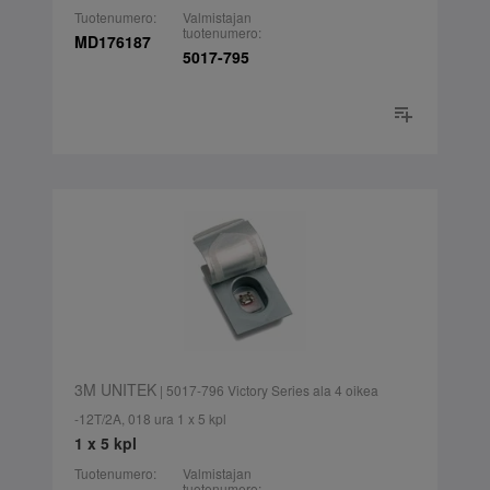
Tuotenumero:
Valmistajan
tuotenumero:
MD176187
5017-795
3M UNITEK
| 5017-796 Victory Series ala 4 oikea
-12T/2A, 018 ura 1 x 5 kpl
1 x 5 kpl
Tuotenumero:
Valmistajan
tuotenumero: