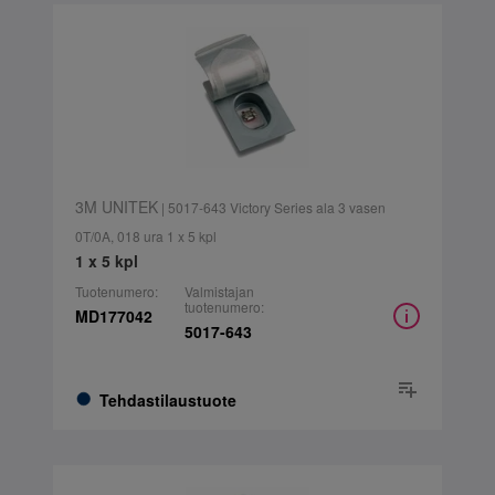
3M UNITEK
| 5017-643 Victory Series ala 3 vasen
0T/0A, 018 ura 1 x 5 kpl
1 x 5 kpl
Tuotenumero:
Valmistajan
tuotenumero:
MD177042
5017-643
Tehdastilaustuote