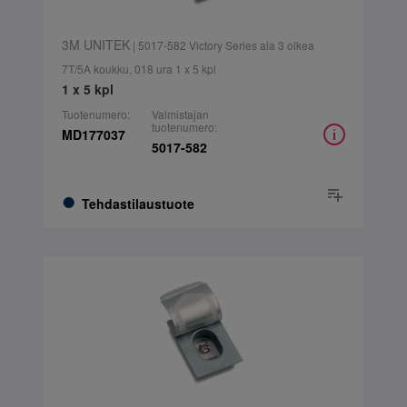
3M UNITEK
| 5017-582 Victory Series ala 3 oikea
7T/5A koukku, 018 ura 1 x 5 kpl
1 x 5 kpl
Tuotenumero:
Valmistajan
tuotenumero:
MD177037
5017-582
Tehdastilaustuote