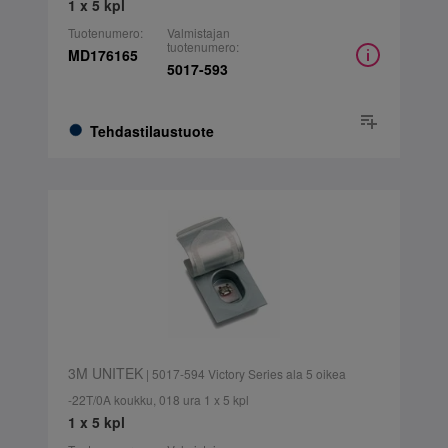
1 x 5 kpl
Tuotenumero:
Valmistajan
tuotenumero:
MD176165
5017-593
Tehdastilaustuote
3M UNITEK
| 5017-594 Victory Series ala 5 oikea
-22T/0A koukku, 018 ura 1 x 5 kpl
1 x 5 kpl