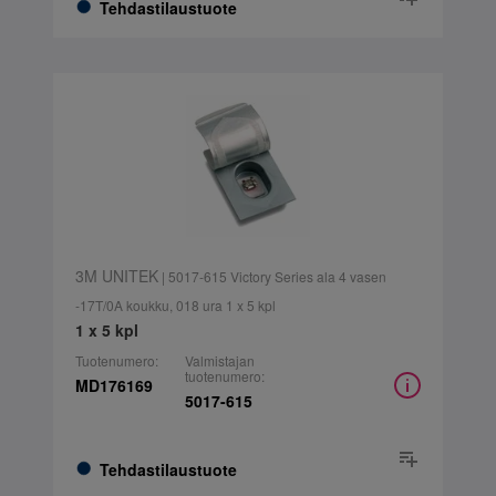
Tehdastilaustuote
3M UNITEK
| 5017-615 Victory Series ala 4 vasen
-17T/0A koukku, 018 ura 1 x 5 kpl
1 x 5 kpl
Tuotenumero:
Valmistajan
tuotenumero:
MD176169
5017-615
Tehdastilaustuote