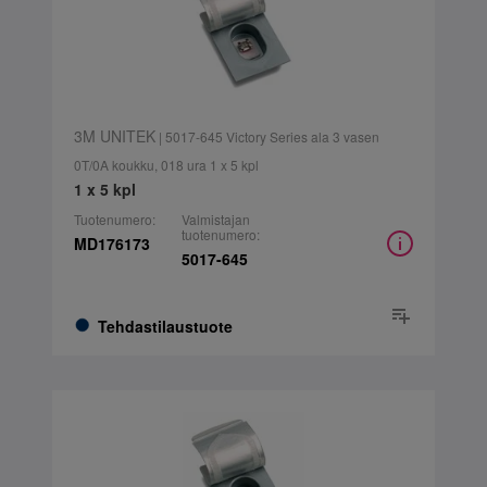
3M UNITEK
| 5017-645 Victory Series ala 3 vasen
0T/0A koukku, 018 ura 1 x 5 kpl
1 x 5 kpl
Tuotenumero:
Valmistajan
tuotenumero:
MD176173
5017-645
Tehdastilaustuote