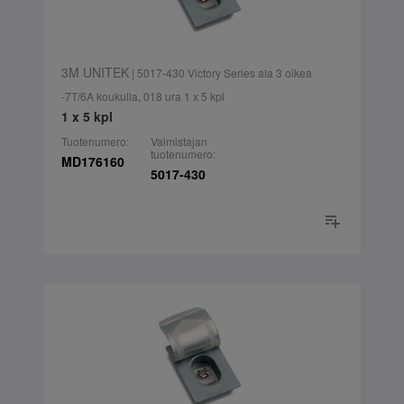
3M UNITEK
| 5017-430 Victory Series ala 3 oikea
-7T/6A koukulla, 018 ura 1 x 5 kpl
1 x 5 kpl
Tuotenumero:
Valmistajan
tuotenumero:
MD176160
5017-430