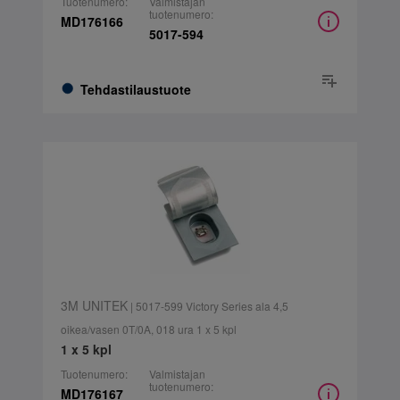
Tuotenumero:
Valmistajan
tuotenumero:
MD176166
5017-594
Tehdastilaustuote
3M UNITEK
| 5017-599 Victory Series ala 4,5
oikea/vasen 0T/0A, 018 ura 1 x 5 kpl
1 x 5 kpl
Tuotenumero:
Valmistajan
tuotenumero:
MD176167