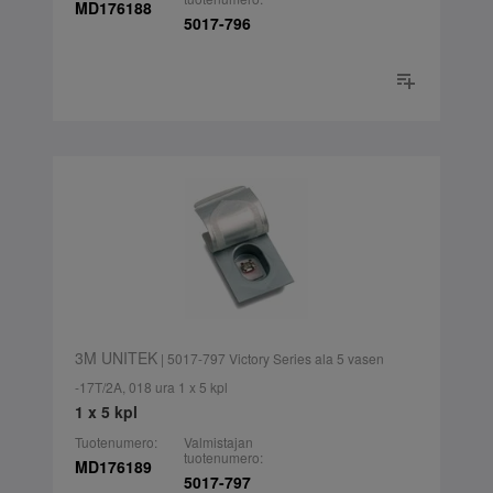
MD176188
5017-796
3M UNITEK
| 5017-797 Victory Series ala 5 vasen
-17T/2A, 018 ura 1 x 5 kpl
1 x 5 kpl
Tuotenumero:
Valmistajan
tuotenumero:
MD176189
5017-797