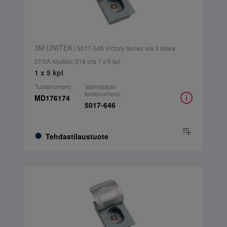
3M UNITEK
| 5017-646 Victory Series ala 3 oikea
0T/0A koukku, 018 ura 1 x 5 kpl
1 x 5 kpl
Tuotenumero:
Valmistajan
tuotenumero:
MD176174
5017-646
Tehdastilaustuote