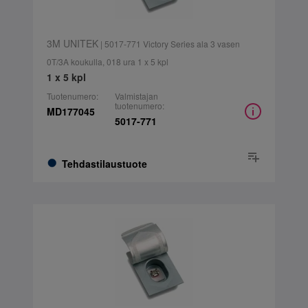
3M UNITEK
| 5017-771 Victory Series ala 3 vasen
0T/3A koukulla, 018 ura 1 x 5 kpl
1 x 5 kpl
Tuotenumero:
Valmistajan
tuotenumero:
MD177045
5017-771
Tehdastilaustuote