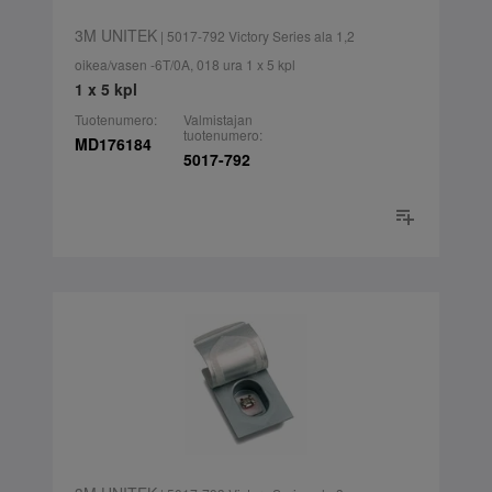
3M UNITEK
| 5017-792 Victory Series ala 1,2
oikea/vasen -6T/0A, 018 ura 1 x 5 kpl
1 x 5 kpl
Tuotenumero:
Valmistajan
tuotenumero:
MD176184
5017-792