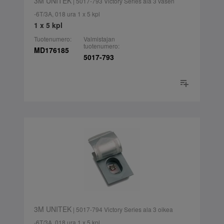
3M UNITEK
| 5017-793 Victory Series ala 3 vasen
-6T/3A, 018 ura 1 x 5 kpl
1 x 5 kpl
Tuotenumero:
Valmistajan
tuotenumero:
MD176185
5017-793
3M UNITEK
| 5017-794 Victory Series ala 3 oikea
-6T/3A, 018 ura 1 x 5 kpl