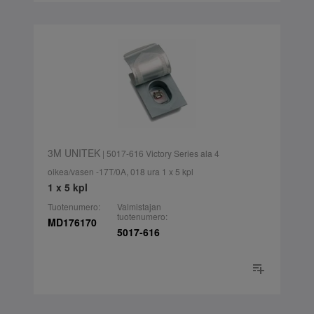
3M UNITEK
| 5017-616 Victory Series ala 4
oikea/vasen -17T/0A, 018 ura 1 x 5 kpl
1 x 5 kpl
Tuotenumero:
Valmistajan
tuotenumero:
MD176170
5017-616