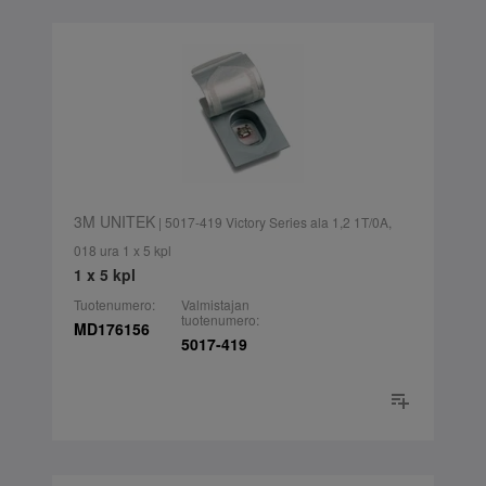
3M UNITEK
| 5017-419 Victory Series ala 1,2 1T/0A,
018 ura 1 x 5 kpl
1 x 5 kpl
Tuotenumero:
Valmistajan
tuotenumero:
MD176156
5017-419