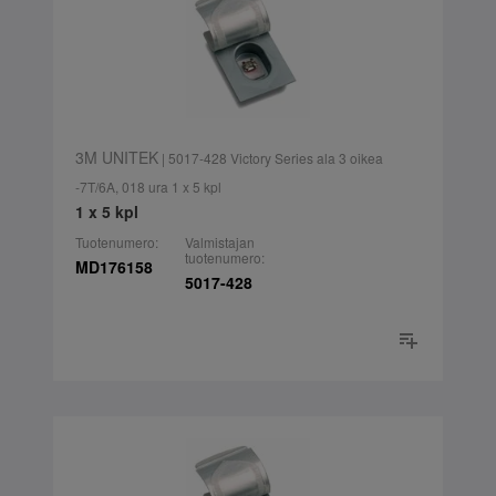
3M UNITEK
| 5017-428 Victory Series ala 3 oikea
-7T/6A, 018 ura 1 x 5 kpl
1 x 5 kpl
Tuotenumero:
Valmistajan
tuotenumero:
MD176158
5017-428