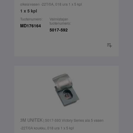
oikea/vasen -22T/0A, 018 ura 1 x 5 kpl
1 x 5 kpl
Tuotenumero:
Valmistajan
tuotenumero:
MD176164
5017-592
3M UNITEK
| 5017-593 Victory Series ala 5 vasen
-22T/0A koukku, 018 ura 1 x 5 kpl