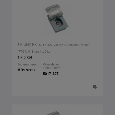
3M UNITEK
| 5017-427 Victory Series ala 3 vasen
-7T/6A, 018 ura 1 x 5 kpl
1 x 5 kpl
Tuotenumero:
Valmistajan
tuotenumero:
MD176157
5017-427