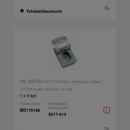
Tehdastilaustuote
3M UNITEK
| 5017-614 Victory Series ala 4 oikea
-17T/0A koukku, 018 ura 1 x 5 kpl
1 x 5 kpl
Tuotenumero:
Valmistajan
tuotenumero:
MD176168
5017-614