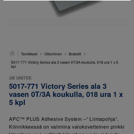
Sijainti:
Tarvikkeet
/
Oikominen
/
Braketit
/
5017-771 Victory Series ala 3 vasen 0T/3A koukulla, 018 ura 1 x 5
kpl
3M UNITEK
5017-771 Victory Series ala 3
vasen 0T/3A koukulla, 018 ura 1 x
5 kpl
APC™ PLUS Adhesive System –” Liimapohja”.
Kiinnikkeessä on valmiina valokovetteinen pinkki