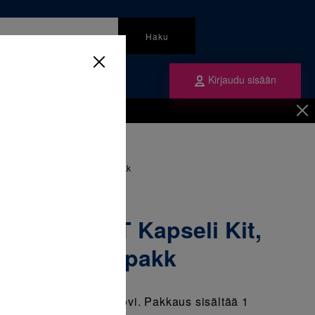
Haku
Kirjaudu sisään
mme
Tilaa ne
inen
/
Kiinnitysmateriaalit
/
li Kit, valokovetteinen 1 x 1 pakk
ransbond XT Kapseli Kit,
teinen 1 x 1 pakk
vetteinen kiinnikemuovi. Pakkaus sisältää 1