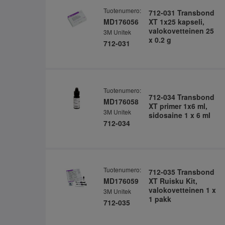
Tuotenumero:
712-031 Transbond
MD176056
XT 1x25 kapseli,
valokovetteinen 25
3M Unitek
x 0.2 g
712-031
Tuotenumero:
712-034 Transbond
MD176058
XT primer 1x6 ml,
3M Unitek
sidosaine 1 x 6 ml
712-034
Tuotenumero:
712-035 Transbond
MD176059
XT Ruisku Kit,
valokovetteinen 1 x
3M Unitek
1 pakk
712-035