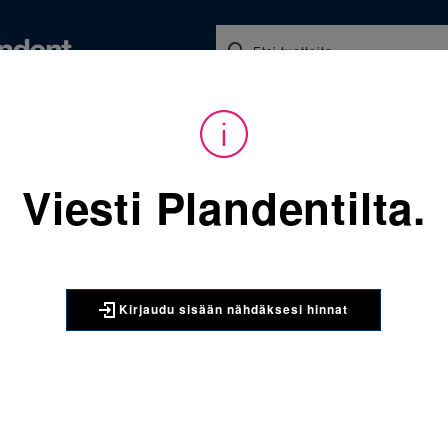
Koulutukset ja tapahtumat
Ajankohtaista
Yritykse
audu sisään nähdäksesi hinnat. Tarvitsetko tunnukset verkkokauppaan? 
Viesti Plandentilta.
Sijainti:
Tarvikkeet
/
Oikom
712-030 Transbond XT Kapse
3M UNITEK
Kirjaudu sisään nähdäksesi hinnat
712-030 T
valokovet
Transbond XT valoko