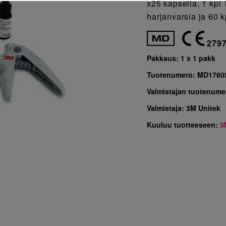
x25 kapselia, 1 kpl
harjanvarsia ja 60 k
279
Pakkaus:
1 x 1 pakk
Tuotenumero:
MD1760
Valmistajan tuotenume
Valmistaja:
3M Unitek
Kuuluu tuotteeseen:
3