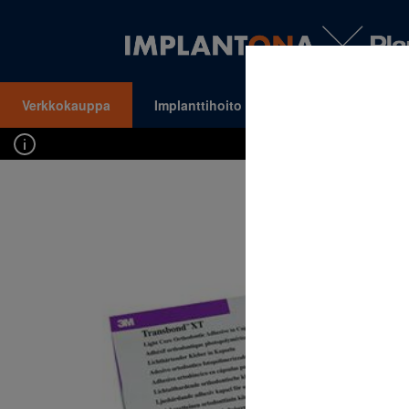
Verkkokauppa
Implanttihoito
Oikomishoito
VALIKKO
Kirj