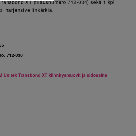
 Transbond XT (tilausnumero 712-034) sekä 1 kpl
pl harjansivellinkärkiä.
7
55
ro:
712-030
M Unitek Transbond XT kiinnitysmuovit ja sidosaine