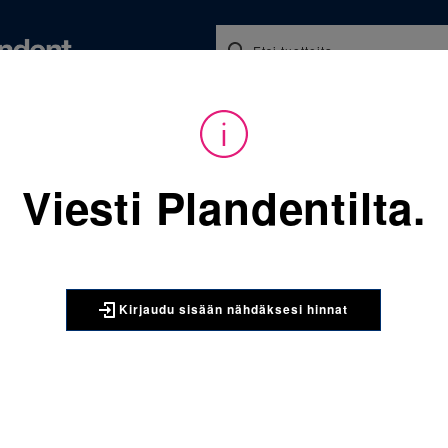
Koulutukset ja tapahtumat
Ajankohtaista
Yritykse
audu sisään nähdäksesi hinnat. Tarvitsetko tunnukset verkkokauppaan? 
Viesti Plandentilta.
Sijainti:
Tarvikkeet
/
Oikom
712-036 Transbond XT 4x4g 
3M UNITEK
Kirjaudu sisään nähdäksesi hinnat
712-036 T
ruiskua, v
Transbond XT valok