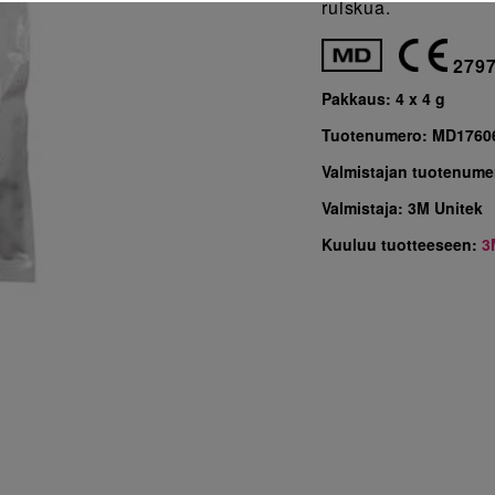
ruiskua.
279
Pakkaus:
4 x 4 g
Tuotenumero:
MD1760
Valmistajan tuotenume
Valmistaja:
3M Unitek
Kuuluu tuotteeseen:
3