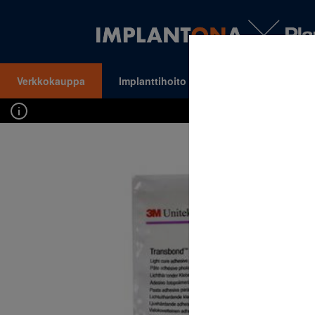
Verkkokauppa
Implanttihoito
Oikomishoito
VALIKKO
Kirj