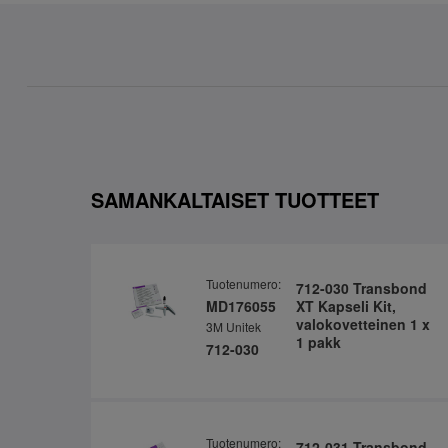
SAMANKALTAISET TUOTTEET
Tuotenumero:
712-030 Transbond
MD176055
XT Kapseli Kit,
valokovetteinen 1 x
3M Unitek
1 pakk
712-030
Tuotenumero:
712-031 Transbond