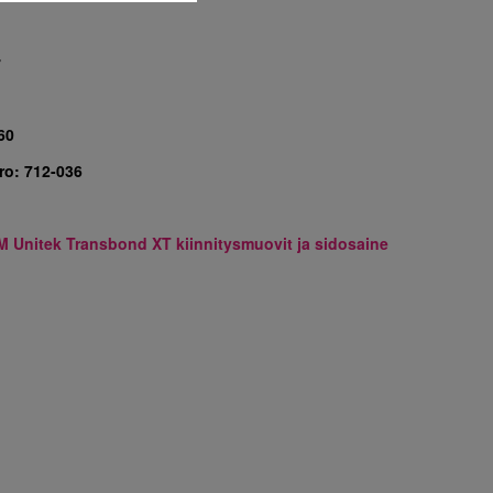
7
60
ro:
712-036
M Unitek Transbond XT kiinnitysmuovit ja sidosaine