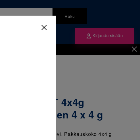
Haku
Kirjaudu sisään
mme
Tilaa ne
inen
/
Kiinnitysmateriaalit
/
ruiskua, valokovetteinen 4 x 4 g
ransbond XT 4x4g
alokovetteinen 4 x 4 g
ovetteinen kiinnikemuovi. Pakkauskoko 4x4 g