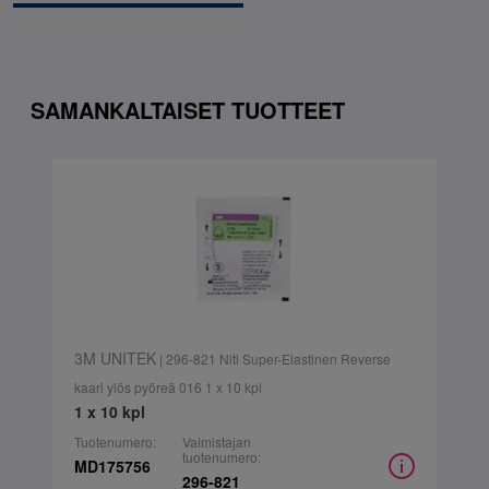
SAMANKALTAISET TUOTTEET
3M UNITEK
| 296-821 Niti Super-Elastinen Reverse
kaari ylös pyöreä 016 1 x 10 kpl
1 x 10 kpl
Tuotenumero:
Valmistajan
tuotenumero:
MD175756
296-821