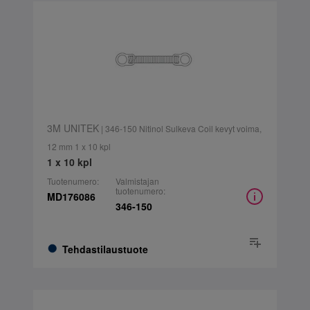
3M UNITEK
| 346-150 Nitinol Sulkeva Coil kevyt voima,
12 mm 1 x 10 kpl
1 x 10 kpl
Tuotenumero:
Valmistajan
tuotenumero:
MD176086
346-150
Tehdastilaustuote