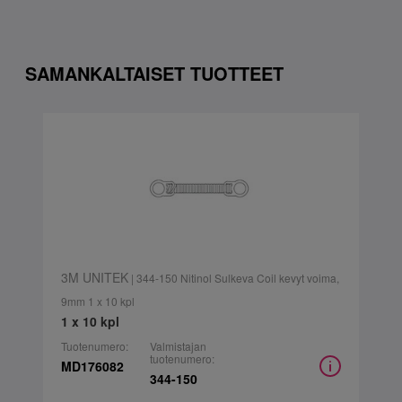
SAMANKALTAISET TUOTTEET
3M UNITEK
| 344-150 Nitinol Sulkeva Coil kevyt voima,
9mm 1 x 10 kpl
1 x 10 kpl
Tuotenumero:
Valmistajan
tuotenumero:
MD176082
344-150