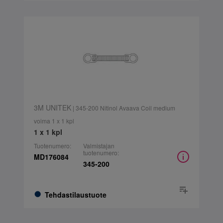
3M UNITEK
| 345-200 Nitinol Avaava Coil medium
voima 1 x 1 kpl
1 x 1 kpl
Tuotenumero:
Valmistajan
tuotenumero:
MD176084
345-200
Tehdastilaustuote