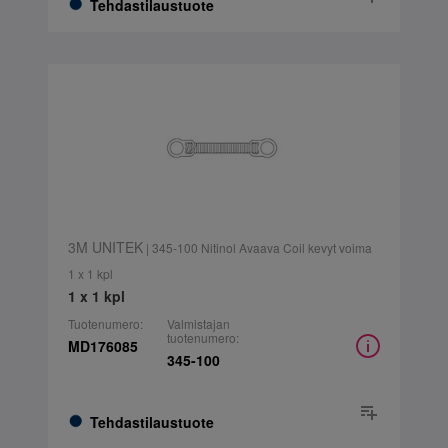
Tehdastilaustuote
3M UNITEK
| 345-100 Nitinol Avaava Coil kevyt voima
1 x 1 kpl
1 x 1 kpl
Tuotenumero:
Valmistajan
tuotenumero:
MD176085
345-100
Tehdastilaustuote