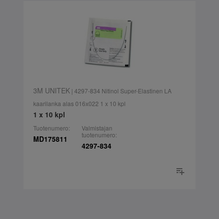
3M UNITEK
| 4297-834 Nitinol Super-Elastinen LA
kaarilanka alas 016x022 1 x 10 kpl
1 x 10 kpl
Tuotenumero:
Valmistajan
tuotenumero:
MD175811
4297-834