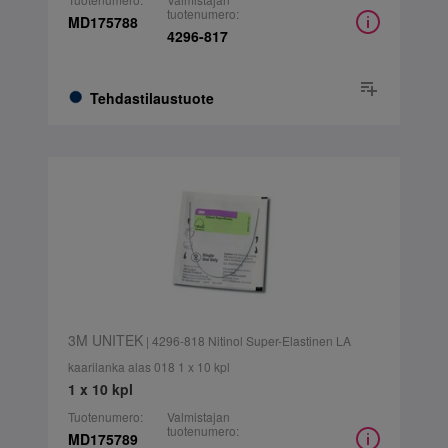
tuotenumero:
MD175788
4296-817
Tehdastilaustuote
3M UNITEK
| 4296-818 Nitinol Super-Elastinen LA
kaarilanka alas 018 1 x 10 kpl
1 x 10 kpl
Tuotenumero:
Valmistajan
tuotenumero:
MD175789