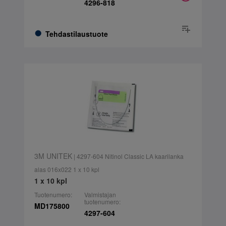
4296-818
Tehdastilaustuote
3M UNITEK
| 4297-604 Nitinol Classic LA kaarilanka
alas 016x022 1 x 10 kpl
1 x 10 kpl
Tuotenumero:
Valmistajan
tuotenumero:
MD175800
4297-604