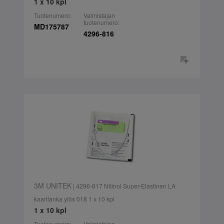
1 x 10 kpl
Tuotenumero:
Valmistajan
tuotenumero:
MD175787
4296-816
3M UNITEK
| 4296-817 Nitinol Super-Elastinen LA
kaarilanka ylös 018 1 x 10 kpl
1 x 10 kpl
Tuotenumero:
Valmistajan