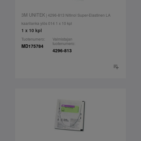
3M UNITEK
| 4296-813 Nitinol Super-Elastinen LA
kaarilanka ylös 014 1 x 10 kpl
1 x 10 kpl
Tuotenumero:
Valmistajan
tuotenumero:
MD175784
4296-813