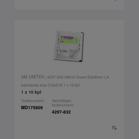
3M UNITEK
| 4297-832 Nitinol Super-Elastinen LA
kaarilanka alas 016x016 1 x 10 kpl
1 x 10 kpl
Tuotenumero:
Valmistajan
tuotenumero:
MD175809
4297-832