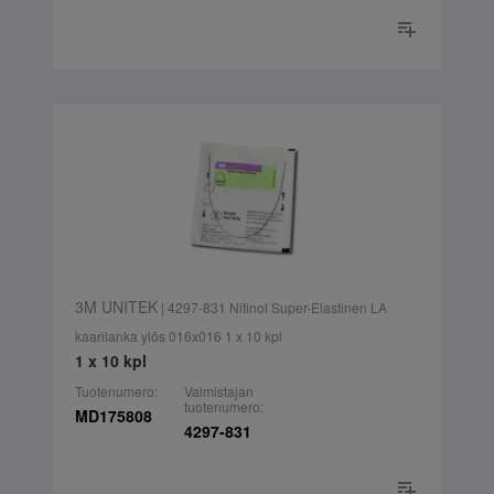
3M UNITEK
| 4297-831 Nitinol Super-Elastinen LA
kaarilanka ylös 016x016 1 x 10 kpl
1 x 10 kpl
Tuotenumero:
Valmistajan
tuotenumero:
MD175808
4297-831