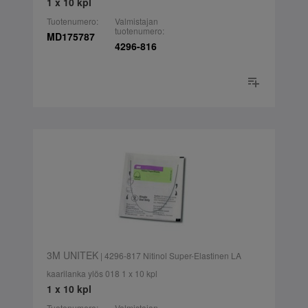
1 x 10 kpl
Tuotenumero:
Valmistajan
tuotenumero:
MD175787
4296-816
3M UNITEK
| 4296-817 Nitinol Super-Elastinen LA
kaarilanka ylös 018 1 x 10 kpl
1 x 10 kpl
Tuotenumero:
Valmistajan