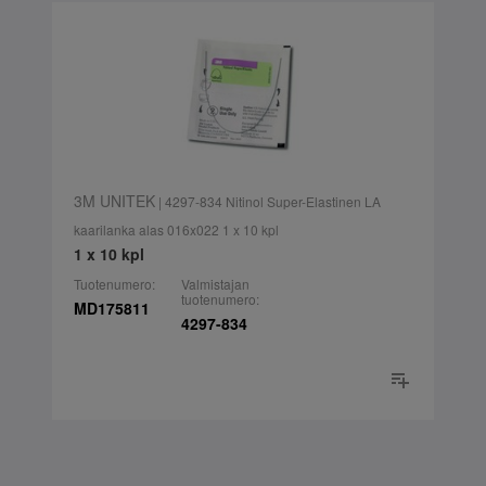
3M UNITEK
| 4297-834 Nitinol Super-Elastinen LA
kaarilanka alas 016x022 1 x 10 kpl
1 x 10 kpl
Tuotenumero:
Valmistajan
tuotenumero:
MD175811
4297-834