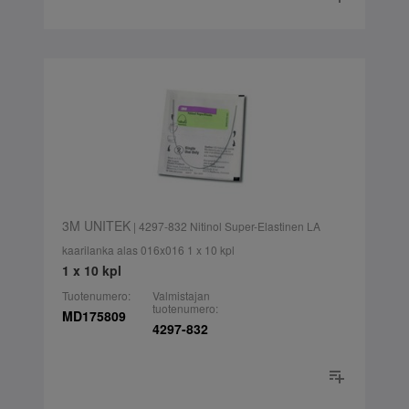
3M UNITEK
| 4297-832 Nitinol Super-Elastinen LA
kaarilanka alas 016x016 1 x 10 kpl
1 x 10 kpl
Tuotenumero:
Valmistajan
tuotenumero:
MD175809
4297-832