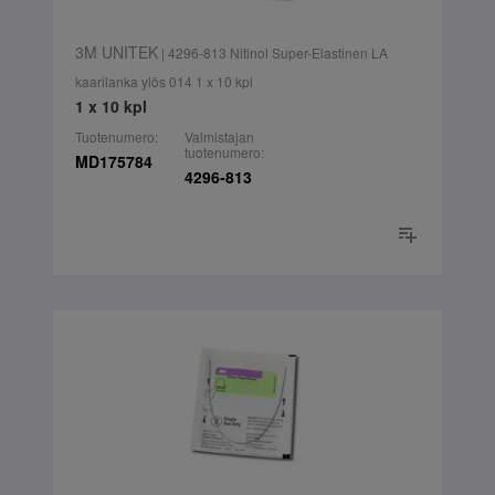
3M UNITEK
| 4296-813 Nitinol Super-Elastinen LA
kaarilanka ylös 014 1 x 10 kpl
1 x 10 kpl
Tuotenumero:
Valmistajan
tuotenumero:
MD175784
4296-813