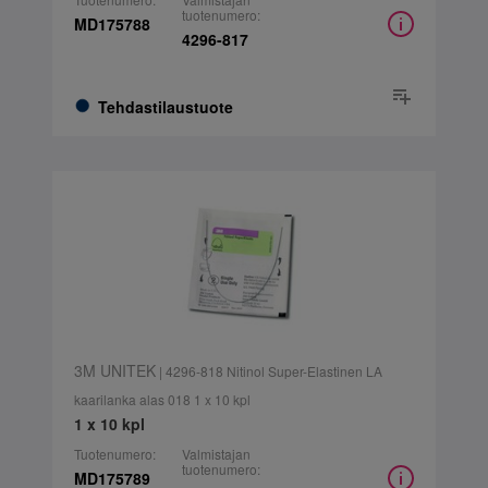
tuotenumero:
MD175788
4296-817
Tehdastilaustuote
3M UNITEK
| 4296-818 Nitinol Super-Elastinen LA
kaarilanka alas 018 1 x 10 kpl
1 x 10 kpl
Tuotenumero:
Valmistajan
tuotenumero:
MD175789