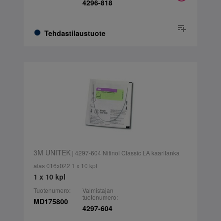
4296-818
Tehdastilaustuote
3M UNITEK
| 4297-604 Nitinol Classic LA kaarilanka
alas 016x022 1 x 10 kpl
1 x 10 kpl
Tuotenumero:
Valmistajan
tuotenumero:
MD175800
4297-604