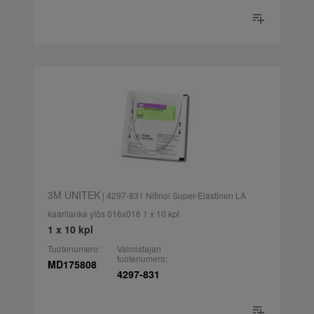
3M UNITEK
| 4297-831 Nitinol Super-Elastinen LA
kaarilanka ylös 016x016 1 x 10 kpl
1 x 10 kpl
Tuotenumero:
Valmistajan
tuotenumero:
MD175808
4297-831