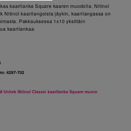
tikas kaarilanka Square kaaren muodolla. Nitinol
k Nitinol kaarilangoista jäykin, kaarilangassa on
oimasta. Pakkauksessa 1x10 yksittäin
tua kaarilankaa.
7
4
ro:
4297-702
M Unitek Nitinol Classic kaarilanka Square muoto