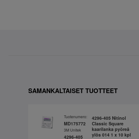
SAMANKALTAISET TUOTTEET
Tuotenumero:
4296-405 Nitinol
MD175772
Classic Square
kaarilanka pyöreä
3M Unitek
ylös 014 1 x 10 kpl
4296-405