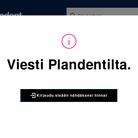
Koulutukset ja tapahtumat
Ajankohtaista
Yritykse
audu sisään nähdäksesi hinnat. Tarvitsetko tunnukset verkkokauppaan? 
Viesti Plandentilta.
Sijainti:
Tarvikkeet
/
Oikom
4297-702NitinolClassicSqua
3M UNITEK
Kirjaudu sisään nähdäksesi hinnat
4297-702N
kaarilanka
x 10 kpl