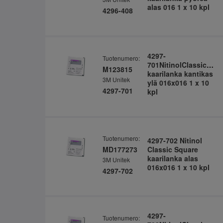
alas 016 1 x 10 kpl
4296-408
4297-
Tuotenumero:
701NitinolClassicSqu
M123815
kaarilanka kantikas
3M Unitek
ylä 016x016 1 x 10
4297-701
kpl
Tuotenumero:
4297-702 Nitinol
MD177273
Classic Square
kaarilanka alas
3M Unitek
016x016 1 x 10 kpl
4297-702
4297-
Tuotenumero: