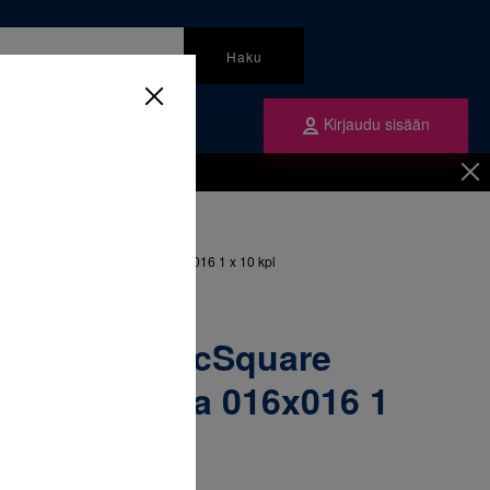
Haku
Kirjaudu sisään
mme
Tilaa ne
inen
/
Langat
/
re kaarilanka kantikas ala 016x016 1 x 10 kpl
itinolClassicSquare
 kantikas ala 016x016 1