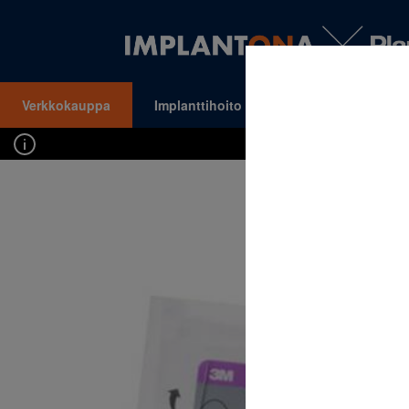
Verkkokauppa
Implanttihoito
Oikomishoito
VALIKKO
Kirj