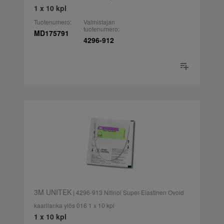
1 x 10 kpl
Tuotenumero:
Valmistajan
tuotenumero:
MD175791
4296-912
3M UNITEK
| 4296-913 Nitinol Super-Elastinen Ovoid
kaarilanka ylös 016 1 x 10 kpl
1 x 10 kpl