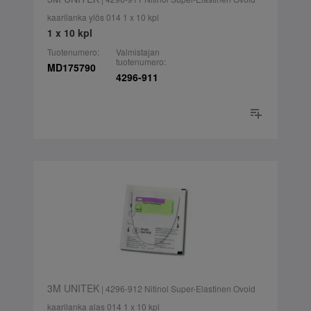
kaarilanka ylös 014 1 x 10 kpl
1 x 10 kpl
Tuotenumero:
Valmistajan
tuotenumero:
MD175790
4296-911
3M UNITEK
| 4296-912 Nitinol Super-Elastinen Ovoid
kaarilanka alas 014 1 x 10 kpl