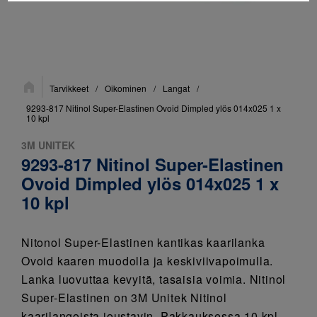
Sijainti:
Tarvikkeet
/
Oikominen
/
Langat
/
9293-817 Nitinol Super-Elastinen Ovoid Dimpled ylös 014x025 1 x
10 kpl
3M UNITEK
9293-817 Nitinol Super-Elastinen
Ovoid Dimpled ylös 014x025 1 x
10 kpl
Nitonol Super-Elastinen kantikas kaarilanka
Ovoid kaaren muodolla ja keskiviivapoimulla.
Lanka luovuttaa kevyitä, tasaisia voimia. Nitinol
Super-Elastinen on 3M Unitek Nitinol
kaarilangoista joustavin. Pakkauksessa 10 kpl