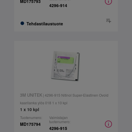
MD175793
4296-914
Tehdastilaustuote
3M UNITEK
| 4296-915 Nitinol Super-Elastinen Ovoid
kaarilanka ylös 018 1 x 10 kpl
1 x 10 kpl
Tuotenumero:
Valmistajan
tuotenumero:
MD175794
4296-915