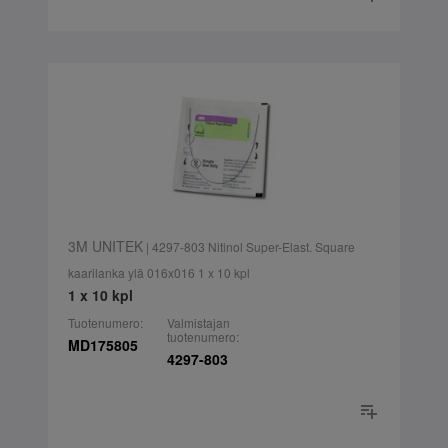
3M UNITEK
| 4297-803 Nitinol Super-Elast. Square
kaarilanka ylä 016x016 1 x 10 kpl
1 x 10 kpl
Tuotenumero:
Valmistajan
tuotenumero:
MD175805
4297-803