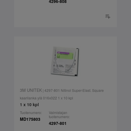
4296-808
3M UNITEK
| 4297-801 Nitinol Super-Elast. Square
kaarilanka ylä 016x022 1 x 10 kpl
1 x 10 kpl
Tuotenumero:
Valmistajan
tuotenumero:
MD175803
4297-801