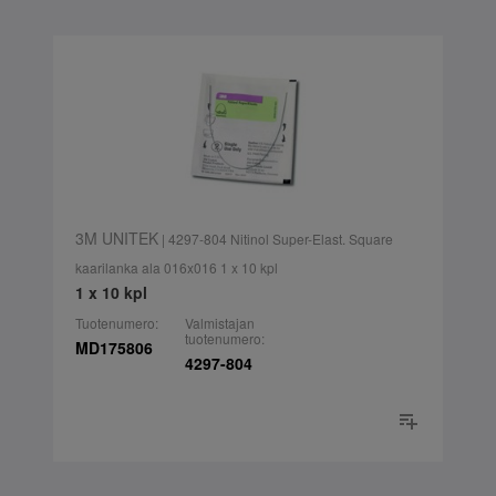
3M UNITEK
| 4297-804 Nitinol Super-Elast. Square
kaarilanka ala 016x016 1 x 10 kpl
1 x 10 kpl
Tuotenumero:
Valmistajan
tuotenumero:
MD175806
4297-804