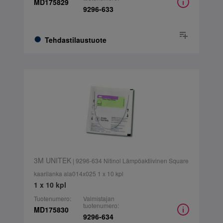
MD175829
9296-633
Tehdastilaustuote
3M UNITEK
| 9296-634 Nitinol Lämpöaktiivinen Square
kaarilanka ala014x025 1 x 10 kpl
1 x 10 kpl
Tuotenumero:
Valmistajan
tuotenumero:
MD175830
9296-634