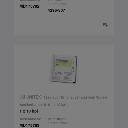
tuotenumero:
MD175782
4296-807
3M UNITEK
| 4296-808 Nitinol Super-Elastinen Square
kaarilanka alas 016 1 x 10 kpl
1 x 10 kpl
Tuotenumero:
Valmistajan
tuotenumero:
MD175783