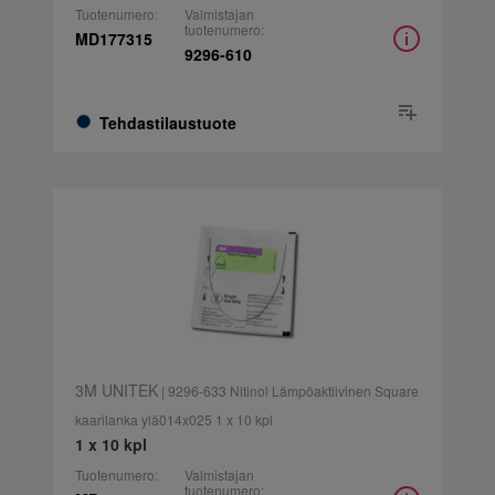
Tuotenumero:
Valmistajan
tuotenumero:
MD177315
9296-610
Tehdastilaustuote
3M UNITEK
| 9296-633 Nitinol Lämpöaktiivinen Square
kaarilanka ylä014x025 1 x 10 kpl
1 x 10 kpl
Tuotenumero:
Valmistajan
tuotenumero: