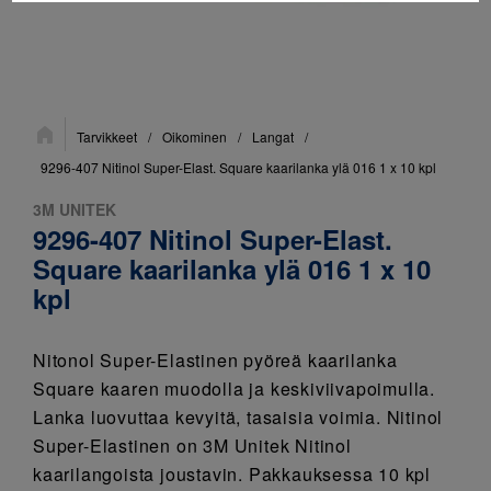
Sijainti:
Tarvikkeet
/
Oikominen
/
Langat
/
9296-407 Nitinol Super-Elast. Square kaarilanka ylä 016 1 x 10 kpl
3M UNITEK
9296-407 Nitinol Super-Elast.
Square kaarilanka ylä 016 1 x 10
kpl
Nitonol Super-Elastinen pyöreä kaarilanka
Square kaaren muodolla ja keskiviivapoimulla.
Lanka luovuttaa kevyitä, tasaisia voimia. Nitinol
Super-Elastinen on 3M Unitek Nitinol
kaarilangoista joustavin. Pakkauksessa 10 kpl