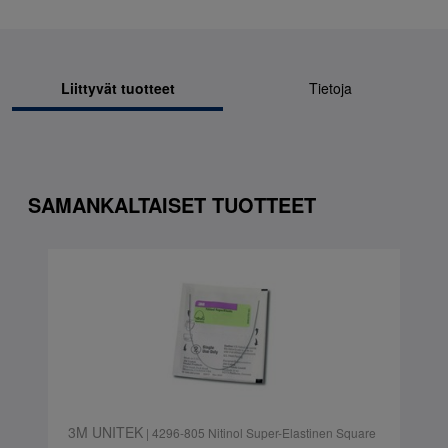
Liittyvät tuotteet
Tietoja
SAMANKALTAISET TUOTTEET
3M UNITEK
| 4296-805 Nitinol Super-Elastinen Square