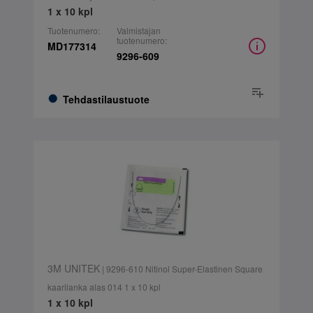
1 x 10 kpl
Tuotenumero:
Valmistajan
tuotenumero:
MD177314
9296-609
Tehdastilaustuote
3M UNITEK
| 9296-610 Nitinol Super-Elastinen Square
kaarilanka alas 014 1 x 10 kpl
1 x 10 kpl