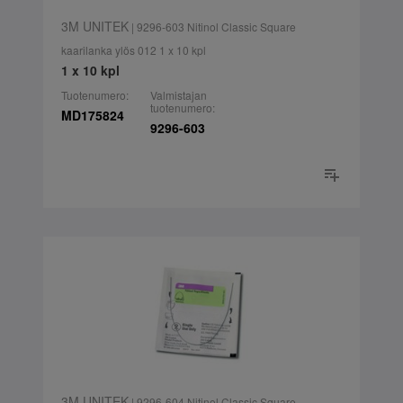
3M UNITEK
| 9296-603 Nitinol Classic Square
kaarilanka ylös 012 1 x 10 kpl
1 x 10 kpl
Tuotenumero:
Valmistajan
tuotenumero:
MD175824
9296-603
3M UNITEK
| 9296-604 Nitinol Classic Square