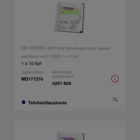
3M UNITEK
| 4297-808 NitinolSuper-Elast. Square
kaarilanka ala 017x025 1 x 10 kpl
1 x 10 kpl
Tuotenumero:
Valmistajan
tuotenumero:
MD177276
4297-808
Tehdastilaustuote