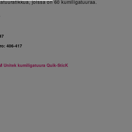
atuuratikkua, joissa on 60 kumiligatuuraa.
7
47
ro:
406-417
M Unitek kumiligatuura Quik-SticK