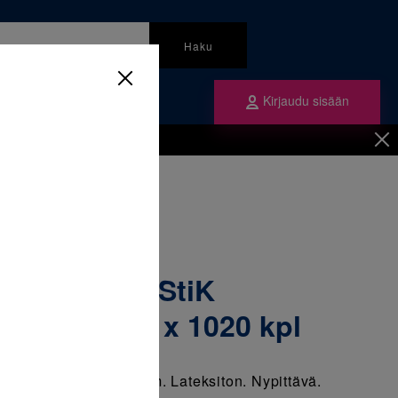
Haku
Kirjaudu sisään
mme
Tilaa ne
inen
/
Ligatuurat
/
igatuura A-1 Kirkas 1 x 1020 kpl
lastiK QuiK-StiK
A-1 Kirkas 1 x 1020 kpl
tuura. Koko A-1, 3,2 mm. Lateksiton. Nypittävä.