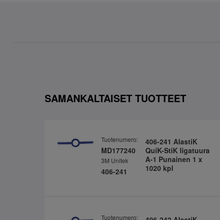
SAMANKALTAISET TUOTTEET
Tuotenumero:
406-241 AlastiK
MD177240
QuiK-StiK ligatuura
A-1 Punainen 1 x
3M Unitek
1020 kpl
406-241
Tuotenumero:
406-242 AlastiK