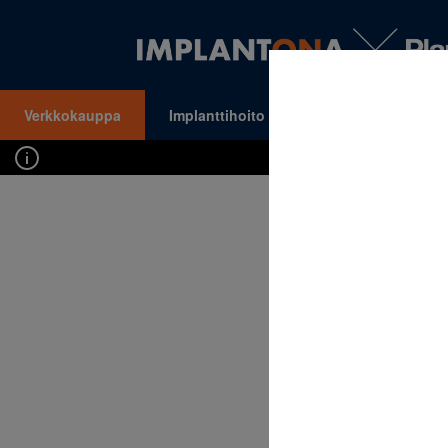
Verkkokauppa
Implanttihoito
Oikomishoito
VALIKKO
Kirj