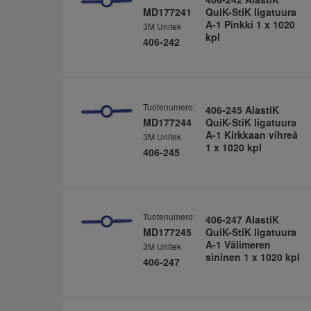
MD177241
QuiK-StiK ligatuura
A-1 Pinkki 1 x 1020
3M Unitek
kpl
406-242
Tuotenumero:
406-245 AlastiK
MD177244
QuiK-StiK ligatuura
A-1 Kirkkaan vihreä
3M Unitek
1 x 1020 kpl
406-245
Tuotenumero:
406-247 AlastiK
MD177245
QuiK-StiK ligatuura
A-1 Välimeren
3M Unitek
sininen 1 x 1020 kpl
406-247