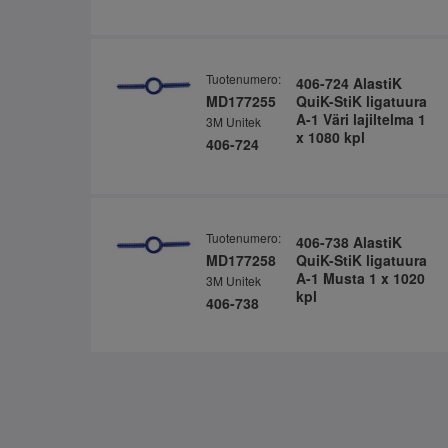
Tuotenumero:
406-724 AlastiK
MD177255
QuiK-StiK ligatuura
A-1 Väri lajiltelma 1
3M Unitek
x 1080 kpl
406-724
Tuotenumero:
406-738 AlastiK
MD177258
QuiK-StiK ligatuura
A-1 Musta 1 x 1020
3M Unitek
kpl
406-738