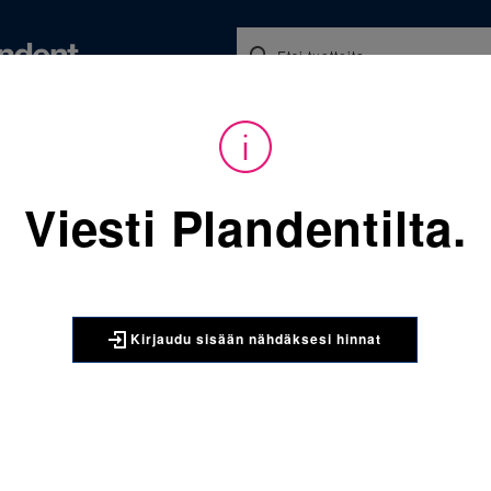
Koulutukset ja tapahtumat
Ajankohtaista
Yritykse
audu sisään nähdäksesi hinnat. Tarvitsetko tunnukset verkkokauppaan? 
Viesti Plandentilta.
Sijainti:
Tarvikkeet
/
Oikom
406-417 AlastiK QuiK-StiK l
3M UNITEK
Kirjaudu sisään nähdäksesi hinnat
406-417 A
ligatuura 
Quick-Stik kumiliga