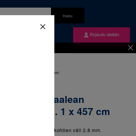
Haku
Kirjaudu sisään
mme
Tilaa ne
inen
/
Ligatuurat
/
 sininen. Jatkuva ketju. 1 x 457 cm
oimaketju, vaalean
atkuva ketju. 1 x 457 cm
 ketju. Renkaiden keskikohtien väli 2.8 mm.