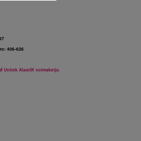
7
97
ro:
406-626
M Unitek AlastiK voimaketju