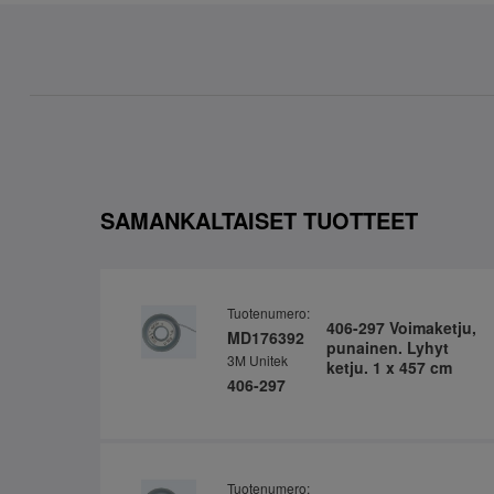
SAMANKALTAISET TUOTTEET
Tuotenumero:
406-297 Voimaketju,
MD176392
punainen. Lyhyt
3M Unitek
ketju. 1 x 457 cm
406-297
Tuotenumero: