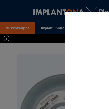
Verkkokauppa
Implanttihoito
Oikomishoito
VALIKKO
Kirj