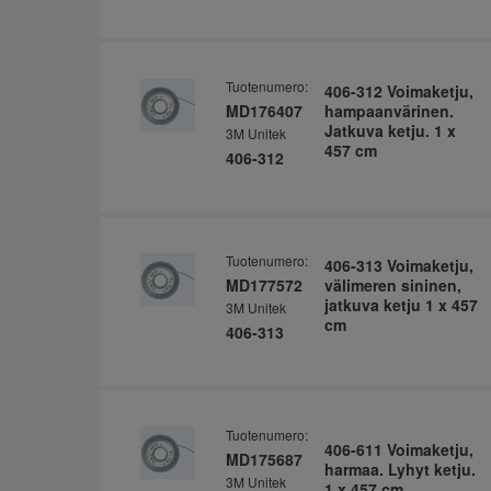
Tuotenumero:
406-312 Voimaketju,
MD176407
hampaanvärinen.
Jatkuva ketju. 1 x
3M Unitek
457 cm
406-312
Tuotenumero:
406-313 Voimaketju,
MD177572
välimeren sininen,
jatkuva ketju 1 x 457
3M Unitek
cm
406-313
Tuotenumero:
406-611 Voimaketju,
MD175687
harmaa. Lyhyt ketju.
3M Unitek
1 x 457 cm