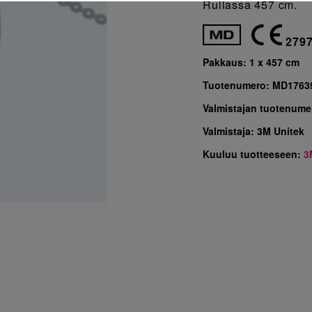
Rullassa 457 cm.
279
Pakkaus:
1 x 457 cm
Tuotenumero:
MD1763
Valmistajan tuotenume
Valmistaja:
3M Unitek
Kuuluu tuotteeseen:
3