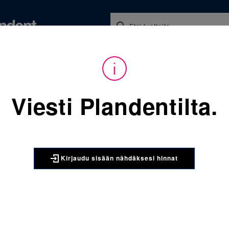
Koulutukset ja tapahtumat
Ajankohtaista
Yritykse
audu sisään nähdäksesi hinnat. Tarvitsetko tunnukset verkkokauppaan? 
Viesti Plandentilta.
Sijainti:
Tarvikkeet
/
Oikom
406-626 Voimaketju, vaalean
3M UNITEK
Kirjaudu sisään nähdäksesi hinnat
406-626 V
sininen. J
Lateksiton. Jatkuva