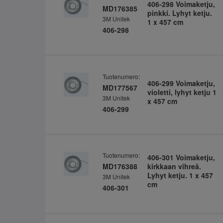
406-298 Voimaketju,
MD176385
pinkki. Lyhyt ketju.
3M Unitek
1 x 457 cm
406-298
Tuotenumero:
406-299 Voimaketju,
MD177567
violetti, lyhyt ketju 1
3M Unitek
x 457 cm
406-299
Tuotenumero:
406-301 Voimaketju,
MD176388
kirkkaan vihreä.
Lyhyt ketju. 1 x 457
3M Unitek
cm
406-301