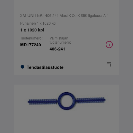
3M UNITEK
| 406-241 AlastiK QuiK-StiK ligatuura A-1
Punainen 1 x 1020 kpl
1 x 1020 kpl
Tuotenumero:
Valmistajan
tuotenumero:
MD177240
406-241
Tehdastilaustuote