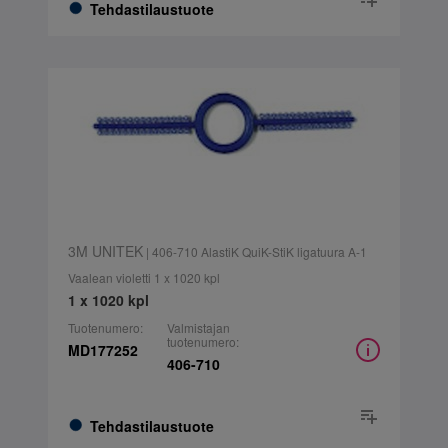
Tehdastilaustuote
3M UNITEK
| 406-710 AlastiK QuiK-StiK ligatuura A-1
Vaalean violetti 1 x 1020 kpl
1 x 1020 kpl
Tuotenumero:
Valmistajan
tuotenumero:
MD177252
406-710
Tehdastilaustuote