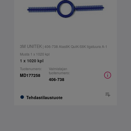
3M UNITEK
| 406-738 AlastiK QuiK-StiK ligatuura A-1
Musta 1 x 1020 kpl
1 x 1020 kpl
Tuotenumero:
Valmistajan
tuotenumero:
MD177258
406-738
Tehdastilaustuote