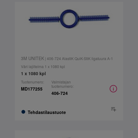
3M UNITEK
| 406-724 AlastiK QuiK-StiK ligatuura A-1
Väri lajiltelma 1 x 1080 kpl
1 x 1080 kpl
Tuotenumero:
Valmistajan
tuotenumero:
MD177255
406-724
Tehdastilaustuote