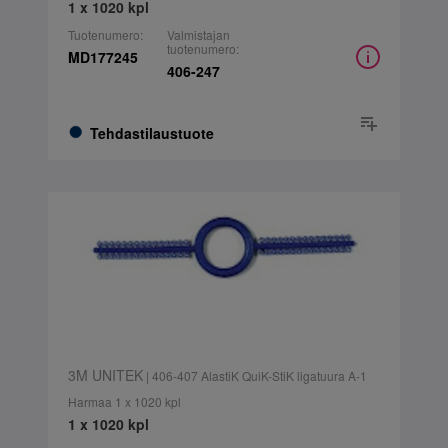
1 x 1020 kpl
Tuotenumero:
Valmistajan
tuotenumero:
MD177245
406-247
Tehdastilaustuote
3M UNITEK
| 406-407 AlastiK QuiK-StiK ligatuura A-1
Harmaa 1 x 1020 kpl
1 x 1020 kpl