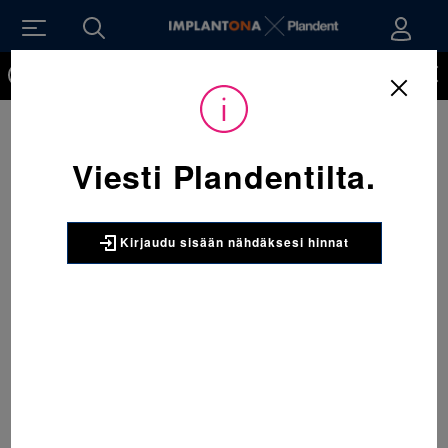
Kirjaudu sisään nähdäksesi hinnat. Tarvitsetko tunnukset
verkkokauppaan? Tilaa ne
Viesti Plandentilta.
Kirjaudu sisään nähdäksesi hinnat
Sijainti:
Tarvikkeet
/
Oikominen
/
Ligatuurat
/
406-709 AlastiK QuiK-StiK ligatuura A-1 Turkoosi 1 x 1020 kpl
3M UNITEK
406-709 AlastiK QuiK-StiK
ligatuura A-1 Turkoosi 1 x 1020
kpl