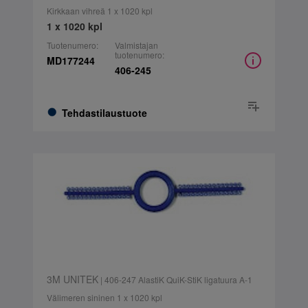
Kirkkaan vihreä 1 x 1020 kpl
1 x 1020 kpl
Tuotenumero:
Valmistajan
tuotenumero:
MD177244
406-245
Tehdastilaustuote
3M UNITEK
| 406-247 AlastiK QuiK-StiK ligatuura A-1
Välimeren sininen 1 x 1020 kpl