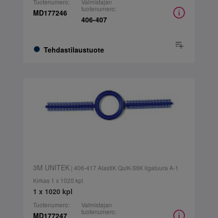
Tuotenumero:
Valmistajan
tuotenumero:
MD177246
406-407
Tehdastilaustuote
3M UNITEK
| 406-417 AlastiK QuiK-StiK ligatuura A-1
Kirkas 1 x 1020 kpl
1 x 1020 kpl
Tuotenumero:
Valmistajan
tuotenumero:
MD177247