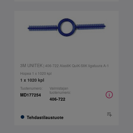
3M UNITEK
| 406-722 AlastiK QuiK-StiK ligatuura A-1
Hopea 1 x 1020 kpl
1 x 1020 kpl
Tuotenumero:
Valmistajan
tuotenumero:
MD177254
406-722
Tehdastilaustuote