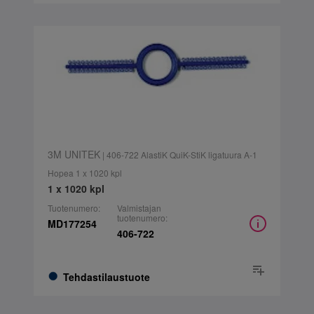
3M UNITEK
| 406-722 AlastiK QuiK-StiK ligatuura A-1
Hopea 1 x 1020 kpl
1 x 1020 kpl
Tuotenumero:
Valmistajan
tuotenumero:
MD177254
406-722
Tehdastilaustuote