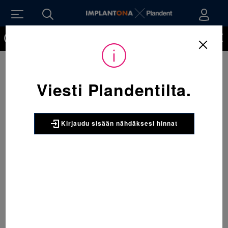
Kirjaudu sisään nähdäksesi hinnat. Tarvitsetko tunnukset
verkkokauppaan? Tilaa ne
Viesti Plandentilta.
Kirjaudu sisään nähdäksesi hinnat
Sijainti:
Tarvikkeet
/
Oikominen
/
Ligatuurat
/
406-709 AlastiK QuiK-StiK ligatuura A-1 Turkoosi 1 x 1020 kpl
3M UNITEK
406-709 AlastiK QuiK-StiK
ligatuura A-1 Turkoosi 1 x 1020
kpl