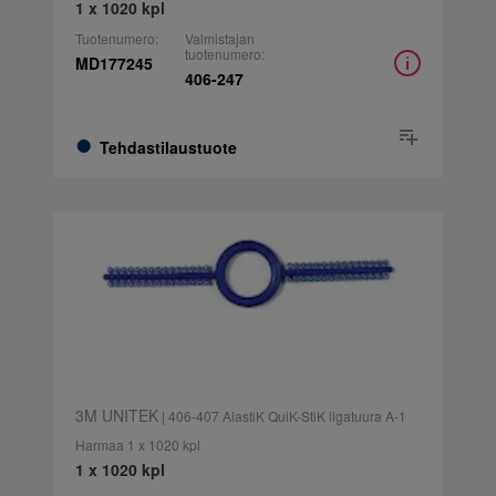
1 x 1020 kpl
Tuotenumero:
Valmistajan
tuotenumero:
MD177245
406-247
Tehdastilaustuote
3M UNITEK
| 406-407 AlastiK QuiK-StiK ligatuura A-1
Harmaa 1 x 1020 kpl
1 x 1020 kpl