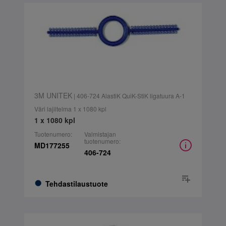
3M UNITEK
| 406-724 AlastiK QuiK-StiK ligatuura A-1
Väri lajiltelma 1 x 1080 kpl
1 x 1080 kpl
Tuotenumero:
Valmistajan
tuotenumero:
MD177255
406-724
Tehdastilaustuote