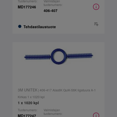
Tuotenumero:
Valmistajan
tuotenumero:
MD177246
406-407
Tehdastilaustuote
3M UNITEK
| 406-417 AlastiK QuiK-StiK ligatuura A-1
Kirkas 1 x 1020 kpl
1 x 1020 kpl
Tuotenumero:
Valmistajan
tuotenumero:
MD177247