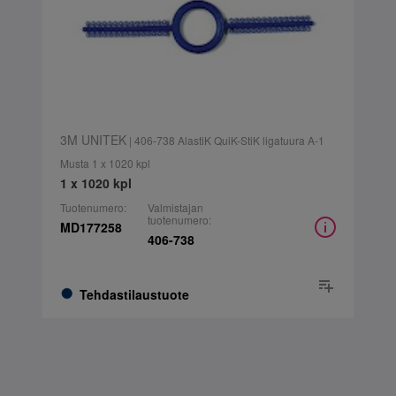
3M UNITEK
| 406-738 AlastiK QuiK-StiK ligatuura A-1
Musta 1 x 1020 kpl
1 x 1020 kpl
Tuotenumero:
Valmistajan
tuotenumero:
MD177258
406-738
Tehdastilaustuote