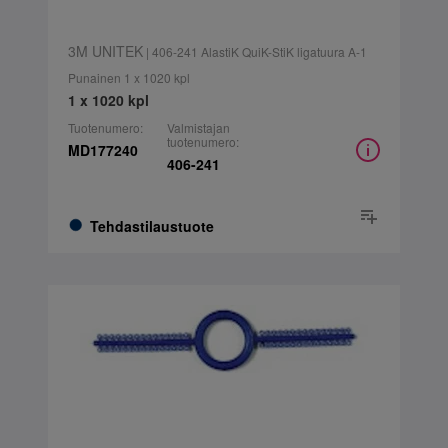
3M UNITEK
| 406-241 AlastiK QuiK-StiK ligatuura A-1
Punainen 1 x 1020 kpl
1 x 1020 kpl
Tuotenumero:
Valmistajan
tuotenumero:
MD177240
406-241
Tehdastilaustuote