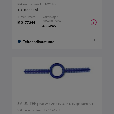
Kirkkaan vihreä 1 x 1020 kpl
1 x 1020 kpl
Tuotenumero:
Valmistajan
tuotenumero:
MD177244
406-245
Tehdastilaustuote
3M UNITEK
| 406-247 AlastiK QuiK-StiK ligatuura A-1
Välimeren sininen 1 x 1020 kpl