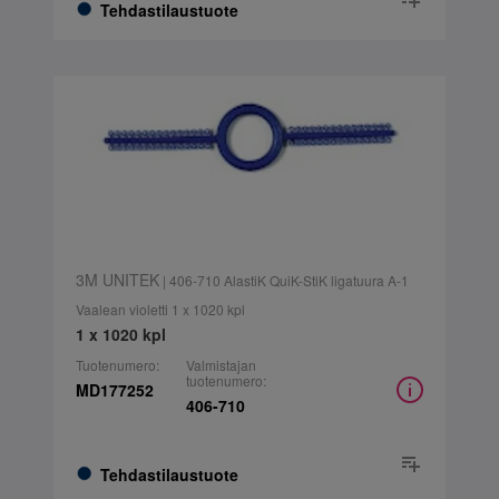
Tehdastilaustuote
3M UNITEK
| 406-710 AlastiK QuiK-StiK ligatuura A-1
Vaalean violetti 1 x 1020 kpl
1 x 1020 kpl
Tuotenumero:
Valmistajan
tuotenumero:
MD177252
406-710
Tehdastilaustuote