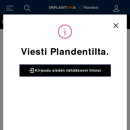
Kirjaudu sisään nähdäksesi hinnat. Tarvitsetko tunnukset
verkkokauppaan? Tilaa ne
Sijainti:
Tarvikkeet
/
Oikominen
/
Muut oikomishoidon tarvikkeet
/
603-063 Suojavaha potilaalle rasiassa 1 x 100 kpl
Viesti Plandentilta.
3M UNITEK
603-063 Suojavaha potilaalle
rasiassa 1 x 100 kpl
Kirjaudu sisään nähdäksesi hinnat
Suojavaha potilaalle rasiassa. Pakkauksessa 4
vahatankoa. Pakkauskoko 1x100
Pakkaus:
1 x 100 kpl
Tuotenumero:
MD176449