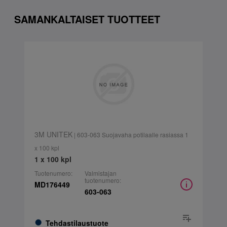
SAMANKALTAISET TUOTTEET
3M UNITEK
| 603-063 Suojavaha potilaalle rasiassa 1
x 100 kpl
1 x 100 kpl
Tuotenumero:
Valmistajan
tuotenumero:
MD176449
603-063
Tehdastilaustuote