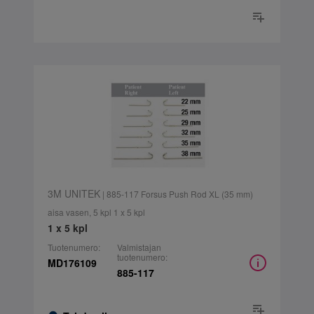
3M UNITEK
| 885-117 Forsus Push Rod XL (35 mm)
aisa vasen, 5 kpl 1 x 5 kpl
1 x 5 kpl
Tuotenumero:
Valmistajan
tuotenumero:
MD176109
885-117