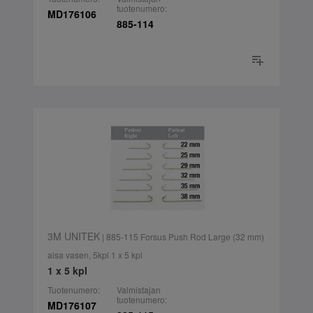
tuotenumero:
MD176106
885-114
3M UNITEK
| 885-115 Forsus Push Rod Large (32 mm)
aisa vasen, 5kpl 1 x 5 kpl
1 x 5 kpl
Tuotenumero:
Valmistajan
tuotenumero:
MD176107