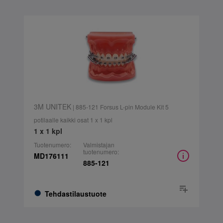
3M UNITEK
| 885-121 Forsus L-pin Module Kit 5
potilaalle kaikki osat 1 x 1 kpl
1 x 1 kpl
Tuotenumero:
Valmistajan
tuotenumero:
MD176111
885-121
Tehdastilaustuote