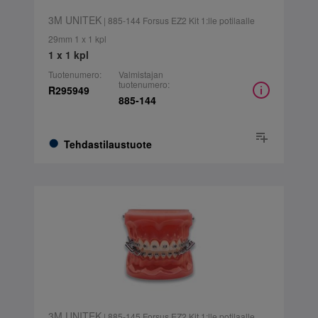
3M UNITEK
| 885-144 Forsus EZ2 Kit 1:lle potilaalle
29mm 1 x 1 kpl
1 x 1 kpl
Tuotenumero:
Valmistajan
tuotenumero:
R295949
885-144
Tehdastilaustuote
3M UNITEK
| 885-145 Forsus EZ2 Kit 1:lle potilaalle