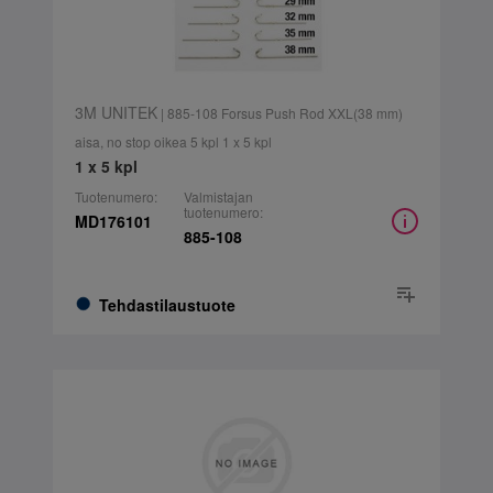
3M UNITEK
| 885-108 Forsus Push Rod XXL(38 mm)
aisa, no stop oikea 5 kpl 1 x 5 kpl
1 x 5 kpl
Tuotenumero:
Valmistajan
tuotenumero:
MD176101
885-108
Tehdastilaustuote