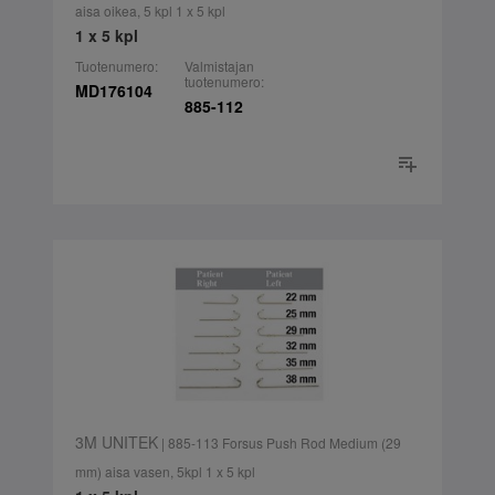
aisa oikea, 5 kpl 1 x 5 kpl
1 x 5 kpl
Tuotenumero:
Valmistajan
tuotenumero:
MD176104
885-112
3M UNITEK
| 885-113 Forsus Push Rod Medium (29
mm) aisa vasen, 5kpl 1 x 5 kpl