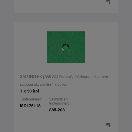
3M UNITEK
| 885-203 ForsusSplitCrimps puristettava
stoppari aktivointiin 1 x 50 kpl
1 x 50 kpl
Tuotenumero:
Valmistajan
tuotenumero:
MD176118
885-203