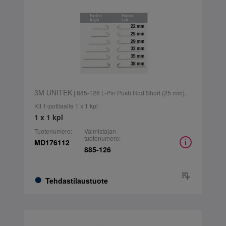
3M UNITEK
| 885-126 L-Pin Push Rod Short (25 mm),
Kit 1-potilaalle 1 x 1 kpl
1 x 1 kpl
Tuotenumero:
Valmistajan
tuotenumero:
MD176112
885-126
Tehdastilaustuote