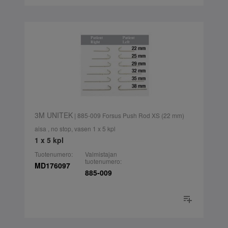
3M UNITEK
| 885-009 Forsus Push Rod XS (22 mm)
aisa , no stop, vasen 1 x 5 kpl
1 x 5 kpl
Tuotenumero:
Valmistajan
tuotenumero:
MD176097
885-009