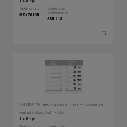
1 x 5 kpl
Tuotenumero:
Valmistajan
tuotenumero:
MD176105
885-113
3M UNITEK
| 885-114 Forsus Push Rod Medium (29
mm) aisa oikea, 5kpl 1 x 5 kpl
1 x 5 kpl
Tuotenumero:
Valmistajan