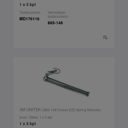
1 x 5 kpl
Tuotenumero:
Valmistajan
tuotenumero:
MD176116
885-148
3M UNITEK
| 885-149 Forsus EZ2 Spring Modules,
jousi. Oikea. 1 x 5 kpl
1 x 5 kpl