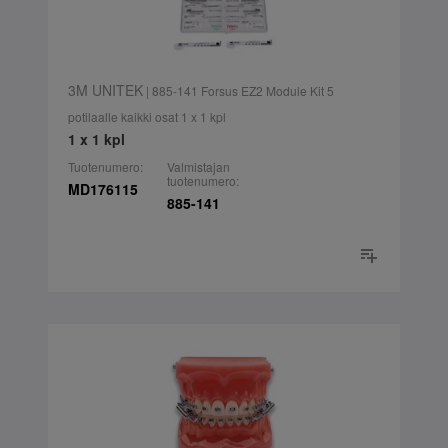
3M UNITEK
| 885-141 Forsus EZ2 Module Kit 5
potilaalle kaikki osat 1 x 1 kpl
1 x 1 kpl
Tuotenumero:
Valmistajan
tuotenumero:
MD176115
885-141