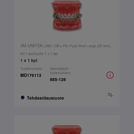
3M UNITEK
| 885-128 L-Pin Push Rod Large (32 mm),
Kit 1-potilaalle 1 x 1 kpl
1 x 1 kpl
Tuotenumero:
Valmistajan
tuotenumero:
MD176113
885-128
Tehdastilaustuote