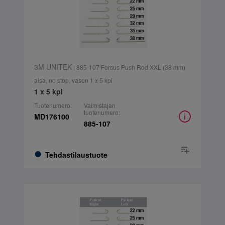
3M UNITEK
| 885-107 Forsus Push Rod XXL (38 mm)
aisa, no stop, vasen 1 x 5 kpl
1 x 5 kpl
Tuotenumero:
Valmistajan
tuotenumero:
MD176100
885-107
Tehdastilaustuote