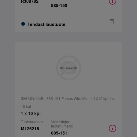
R308782
885-150
Tehdastilaustuote
3M UNITEK
| 885-151 Forsus Wire Mount 1X10 kpl 1 x
10 kpl
1 x 10 kpl
Tuotenumero:
Valmistajan
tuotenumero:
M126218
885-151