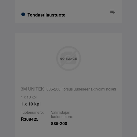
Tehdastilaustuote
3M UNITEK
| 885-200 Forsus uudelleenaktivointi holkki
1 x 10 kpl
1 x 10 kpl
Tuotenumero:
Valmistajan
tuotenumero:
R308425
885-200