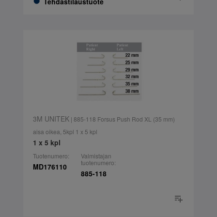
Tehdastilaustuote
3M UNITEK
| 885-118 Forsus Push Rod XL (35 mm)
aisa oikea, 5kpl 1 x 5 kpl
1 x 5 kpl
Tuotenumero:
Valmistajan
tuotenumero:
MD176110
885-118