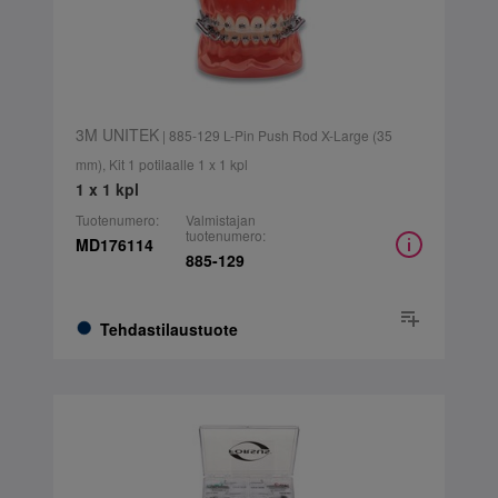
3M UNITEK
| 885-129 L-Pin Push Rod X-Large (35
mm), Kit 1 potilaalle 1 x 1 kpl
1 x 1 kpl
Tuotenumero:
Valmistajan
tuotenumero:
MD176114
885-129
Tehdastilaustuote