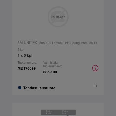
3M UNITEK
| 885-100 Forsus L-Pin Spring Modules 1 x
5 kpl
1 x 5 kpl
Tuotenumero:
Valmistajan
tuotenumero:
MD176099
885-100
Tehdastilaustuote