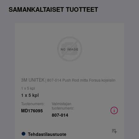
SAMANKALTAISET TUOTTEET
3M UNITEK
| 807-014 Push Rod mitta Forsus kojeisiin
1 x 5 kpl
1 x 5 kpl
Tuotenumero:
Valmistajan
tuotenumero:
MD176095
807-014
Tehdastilaustuote