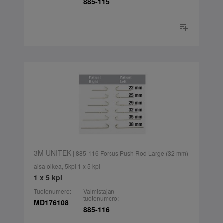
885-115
3M UNITEK
| 885-116 Forsus Push Rod Large (32 mm)
aisa oikea, 5kpl 1 x 5 kpl
1 x 5 kpl
Tuotenumero:
Valmistajan
tuotenumero:
MD176108
885-116