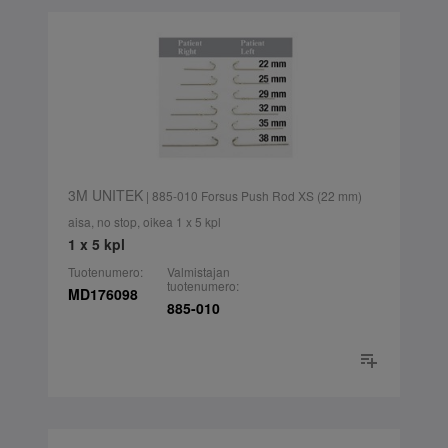
3M UNITEK
| 885-010 Forsus Push Rod XS (22 mm)
aisa, no stop, oikea 1 x 5 kpl
1 x 5 kpl
Tuotenumero:
Valmistajan
tuotenumero:
MD176098
885-010