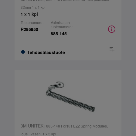
32mm 1 x 1 kpl
1 x 1 kpl
Tuotenumero:
Valmistajan
tuotenumero:
R295950
885-145
Tehdastilaustuote
3M UNITEK
| 885-148 Forsus EZ2 Spring Modules,
jousi. Vasen. 1 x 5 kpl