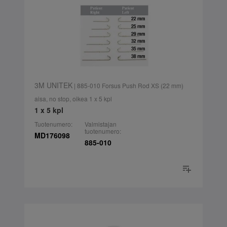
3M UNITEK
| 885-010 Forsus Push Rod XS (22 mm)
aisa, no stop, oikea 1 x 5 kpl
1 x 5 kpl
Tuotenumero:
Valmistajan
tuotenumero:
MD176098
885-010