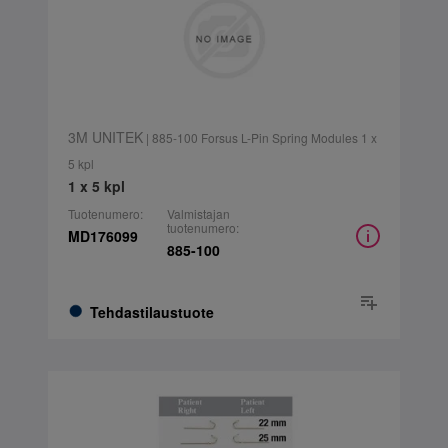
3M UNITEK
| 885-100 Forsus L-Pin Spring Modules 1 x
5 kpl
1 x 5 kpl
Tuotenumero:
Valmistajan
tuotenumero:
MD176099
885-100
Tehdastilaustuote