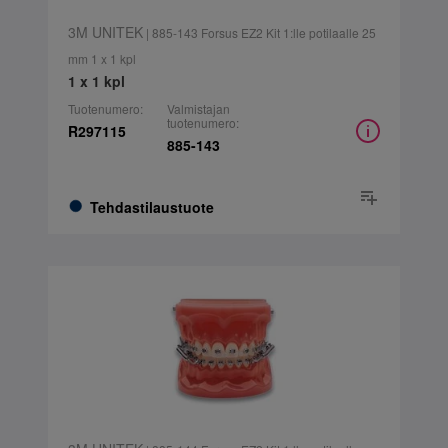
3M UNITEK
| 885-143 Forsus EZ2 Kit 1:lle potilaalle 25
mm 1 x 1 kpl
1 x 1 kpl
Tuotenumero:
Valmistajan
tuotenumero:
R297115
885-143
Tehdastilaustuote