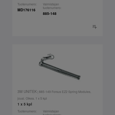
Tuotenumero:
Valmistajan
tuotenumero:
MD176116
885-148
3M UNITEK
| 885-149 Forsus EZ2 Spring Modules,
jousi. Oikea. 1 x 5 kpl
1 x 5 kpl
Tuotenumero:
Valmistajan
tuotenumero: