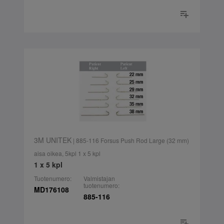
3M UNITEK
| 885-116 Forsus Push Rod Large (32 mm)
aisa oikea, 5kpl 1 x 5 kpl
1 x 5 kpl
Tuotenumero:
Valmistajan
tuotenumero:
MD176108
885-116