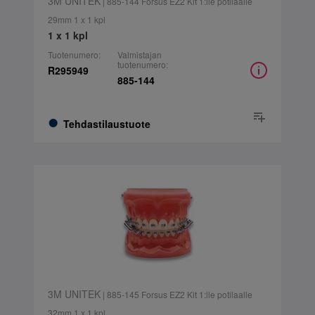
3M UNITEK
| 885-144 Forsus EZ2 Kit 1:lle potilaalle
29mm 1 x 1 kpl
1 x 1 kpl
Tuotenumero:
Valmistajan
tuotenumero:
R295949
885-144
Tehdastilaustuote
3M UNITEK
| 885-145 Forsus EZ2 Kit 1:lle potilaalle
32mm 1 x 1 kpl