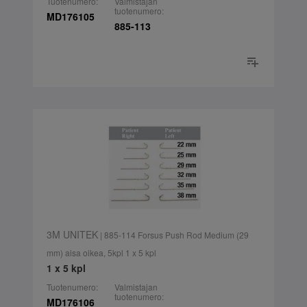
Tuotenumero:
Valmistajan
tuotenumero:
MD176105
885-113
3M UNITEK
| 885-114 Forsus Push Rod Medium (29
mm) aisa oikea, 5kpl 1 x 5 kpl
1 x 5 kpl
Tuotenumero:
Valmistajan
tuotenumero:
MD176106