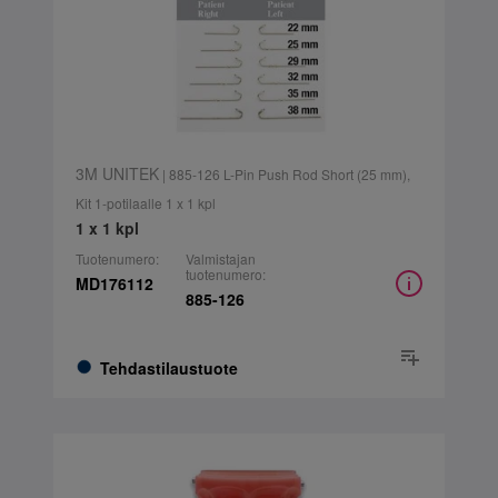
3M UNITEK
| 885-126 L-Pin Push Rod Short (25 mm),
Kit 1-potilaalle 1 x 1 kpl
1 x 1 kpl
Tuotenumero:
Valmistajan
tuotenumero:
MD176112
885-126
Tehdastilaustuote