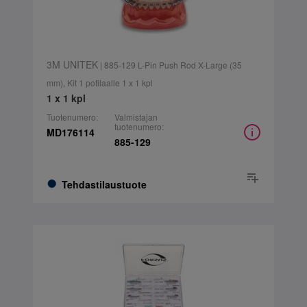
3M UNITEK
| 885-129 L-Pin Push Rod X-Large (35
mm), Kit 1 potilaalle 1 x 1 kpl
1 x 1 kpl
Tuotenumero:
Valmistajan
tuotenumero:
MD176114
885-129
Tehdastilaustuote