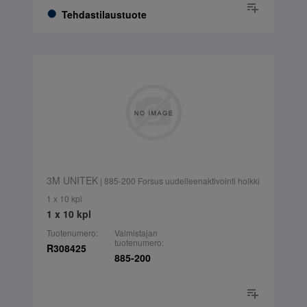
Tehdastilaustuote
3M UNITEK
| 885-200 Forsus uudelleenaktivointi holkki
1 x 10 kpl
1 x 10 kpl
Tuotenumero:
Valmistajan
tuotenumero:
R308425
885-200