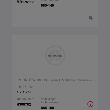
MD176117
885-149
3M UNITEK
| 885-150 Forsus EZ2 Kit 1:lle potilaalle 22
mm 1 x 1 kpl
1 x 1 kpl
Tuotenumero:
Valmistajan
tuotenumero:
R308782
885-150