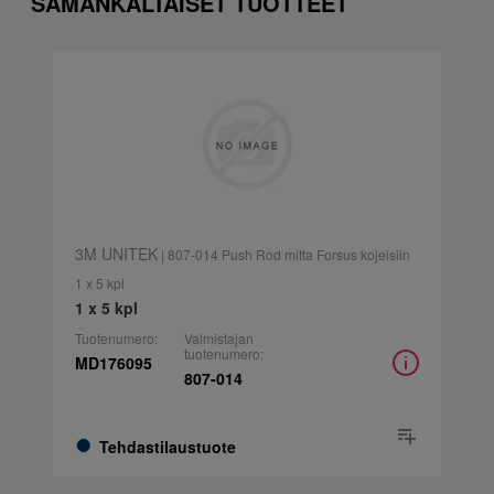
SAMANKALTAISET TUOTTEET
3M UNITEK
| 807-014 Push Rod mitta Forsus kojeisiin
1 x 5 kpl
1 x 5 kpl
Tuotenumero:
Valmistajan
tuotenumero:
MD176095
807-014
Tehdastilaustuote