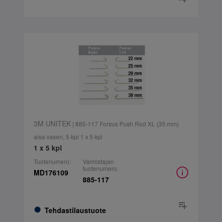
3M UNITEK
| 885-117 Forsus Push Rod XL (35 mm)
aisa vasen, 5 kpl 1 x 5 kpl
1 x 5 kpl
Tuotenumero:
Valmistajan
tuotenumero:
MD176109
885-117
Tehdastilaustuote