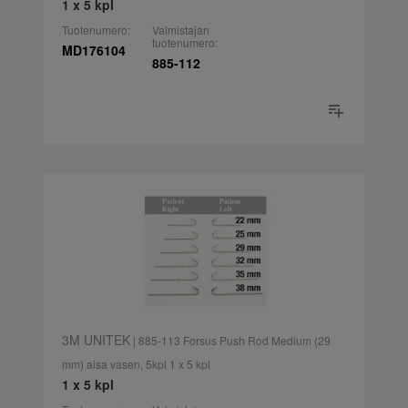
1 x 5 kpl
Tuotenumero:
Valmistajan
tuotenumero:
MD176104
885-112
3M UNITEK
| 885-113 Forsus Push Rod Medium (29
mm) aisa vasen, 5kpl 1 x 5 kpl
1 x 5 kpl