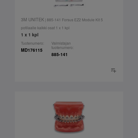
3M UNITEK
| 885-141 Forsus EZ2 Module Kit 5
potilaalle kaikki osat 1 x 1 kpl
1 x 1 kpl
Tuotenumero:
Valmistajan
tuotenumero:
MD176115
885-141