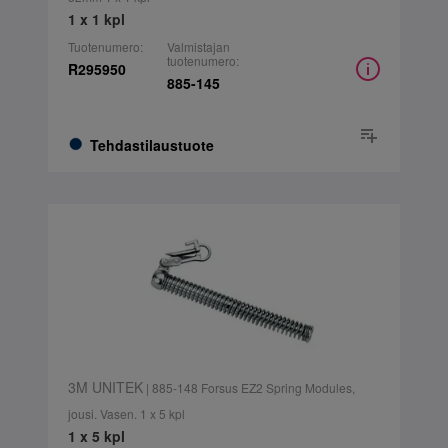
1 x 1 kpl
Tuotenumero:
Valmistajan
tuotenumero:
R295950
885-145
Tehdastilaustuote
3M UNITEK
| 885-148 Forsus EZ2 Spring Modules,
jousi. Vasen. 1 x 5 kpl
1 x 5 kpl