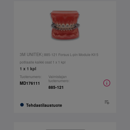
3M UNITEK
| 885-121 Forsus L-pin Module Kit 5
potilaalle kaikki osat 1 x 1 kpl
1 x 1 kpl
Tuotenumero:
Valmistajan
tuotenumero:
MD176111
885-121
Tehdastilaustuote