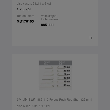
aisa vasen, 5 kpl 1 x 5 kpl
1 x 5 kpl
Tuotenumero:
Valmistajan
tuotenumero:
MD176103
885-111
3M UNITEK
| 885-112 Forsus Push Rod Short (25 mm)
aisa oikea, 5 kpl 1 x 5 kpl