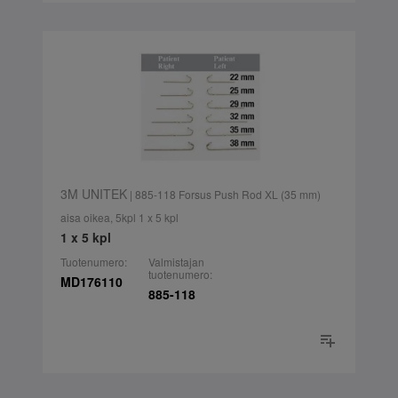
3M UNITEK
| 885-118 Forsus Push Rod XL (35 mm)
aisa oikea, 5kpl 1 x 5 kpl
1 x 5 kpl
Tuotenumero:
Valmistajan
tuotenumero:
MD176110
885-118