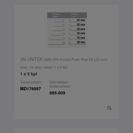
3M UNITEK
| 885-009 Forsus Push Rod XS (22 mm)
aisa , no stop, vasen 1 x 5 kpl
1 x 5 kpl
Tuotenumero:
Valmistajan
tuotenumero:
MD176097
885-009