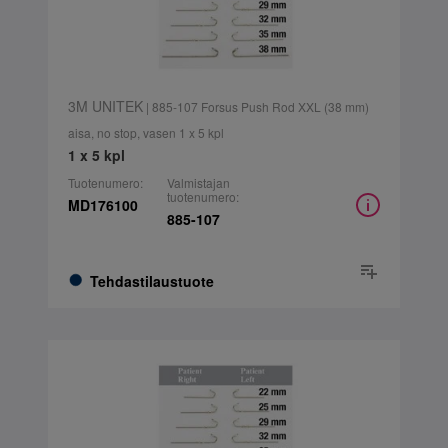
3M UNITEK
| 885-107 Forsus Push Rod XXL (38 mm)
aisa, no stop, vasen 1 x 5 kpl
1 x 5 kpl
Tuotenumero:
Valmistajan
tuotenumero:
MD176100
885-107
Tehdastilaustuote