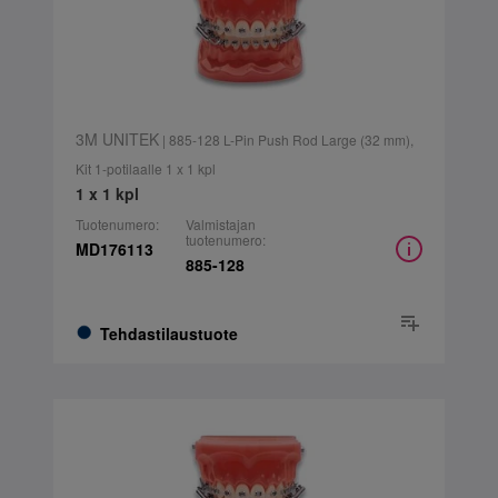
3M UNITEK
| 885-128 L-Pin Push Rod Large (32 mm),
Kit 1-potilaalle 1 x 1 kpl
1 x 1 kpl
Tuotenumero:
Valmistajan
tuotenumero:
MD176113
885-128
Tehdastilaustuote