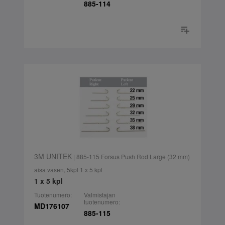
885-114
3M UNITEK
| 885-115 Forsus Push Rod Large (32 mm)
aisa vasen, 5kpl 1 x 5 kpl
1 x 5 kpl
Tuotenumero:
Valmistajan
tuotenumero:
MD176107
885-115