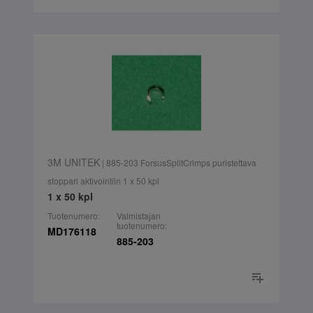
3M UNITEK
| 885-203 ForsusSplitCrimps puristettava
stoppari aktivointiin 1 x 50 kpl
1 x 50 kpl
Tuotenumero:
Valmistajan
tuotenumero:
MD176118
885-203