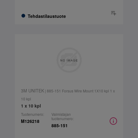
Tehdastilaustuote
3M UNITEK
| 885-151 Forsus Wire Mount 1X10 kpl 1 x
10 kpl
1 x 10 kpl
Tuotenumero:
Valmistajan
tuotenumero:
M126218
885-151