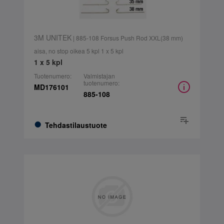
3M UNITEK
| 885-108 Forsus Push Rod XXL(38 mm)
aisa, no stop oikea 5 kpl 1 x 5 kpl
1 x 5 kpl
Tuotenumero:
Valmistajan
tuotenumero:
MD176101
885-108
Tehdastilaustuote