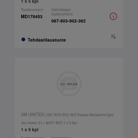
1 x 5 kpl
Tuotenumero:
Valmistajan
tuotenumero:
MD178453
067-803-902-362
Tehdastilaustuote
3M UNITEK
| 067-803-902-363 Kapea Molaarirengas
ala vasen 31+ &067-803 1 x 5 kpl
1 x 5 kpl
Tuotenumero:
Valmistajan