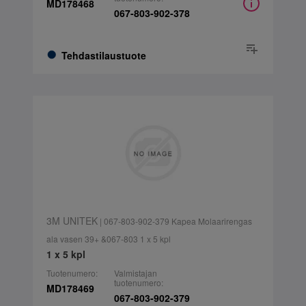
MD178468
067-803-902-378
Tehdastilaustuote
3M UNITEK
| 067-803-902-379 Kapea Molaarirengas
ala vasen 39+ &067-803 1 x 5 kpl
1 x 5 kpl
Tuotenumero:
Valmistajan
tuotenumero:
MD178469
067-803-902-379