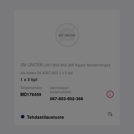
3M UNITEK
| 067-803-902-368 Kapea Molaarirengas
ala vasen 34 &067-803 1 x 5 kpl
1 x 5 kpl
Tuotenumero:
Valmistajan
tuotenumero:
MD178459
067-803-902-368
Tehdastilaustuote