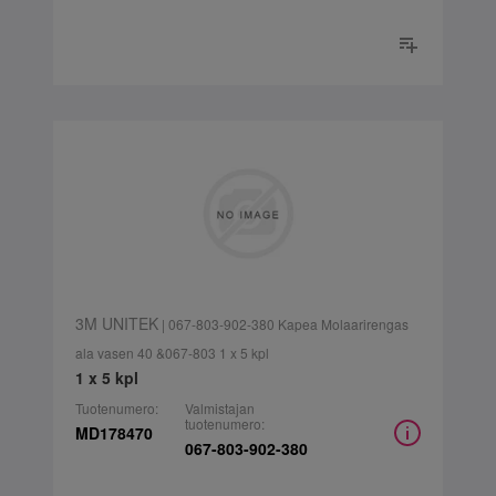
3M UNITEK
| 067-803-902-380 Kapea Molaarirengas
ala vasen 40 &067-803 1 x 5 kpl
1 x 5 kpl
Tuotenumero:
Valmistajan
tuotenumero:
MD178470
067-803-902-380