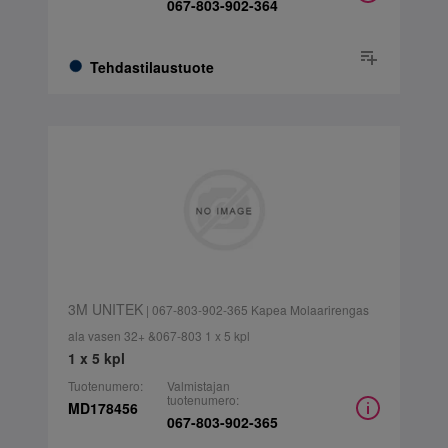
067-803-902-364
Tehdastilaustuote
3M UNITEK
| 067-803-902-365 Kapea Molaarirengas
ala vasen 32+ &067-803 1 x 5 kpl
1 x 5 kpl
Tuotenumero:
Valmistajan
tuotenumero:
MD178456
067-803-902-365