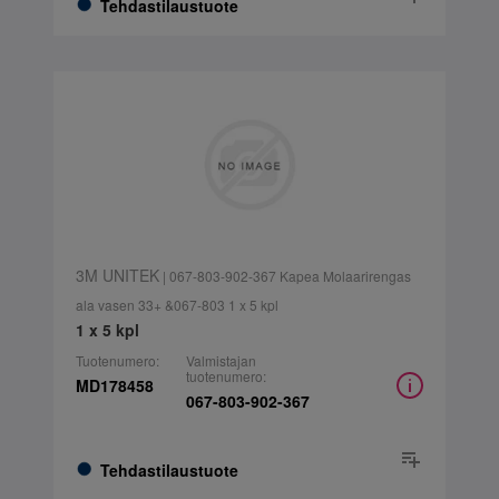
Tehdastilaustuote
3M UNITEK
| 067-803-902-367 Kapea Molaarirengas
ala vasen 33+ &067-803 1 x 5 kpl
1 x 5 kpl
Tuotenumero:
Valmistajan
tuotenumero:
MD178458
067-803-902-367
Tehdastilaustuote