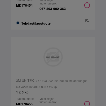
tuotenumero:
MD178454
067-803-902-363
Tehdastilaustuote
3M UNITEK
| 067-803-902-364 Kapea Molaarirengas
ala vasen 32 &067-803 1 x 5 kpl
1 x 5 kpl
Tuotenumero:
Valmistajan
tuotenumero:
MD178455