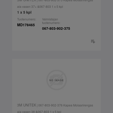
ala vasen 37+ &067-803 1 x 5 kpl
1 x 5 kpl
Tuotenumero:
Valmistajan
tuotenumero:
MD178465
067-803-902-375
3M UNITEK
| 067-803-902-376 Kapea Molaarirengas
ala vasen 38 &067-803 1 x 5 kpl