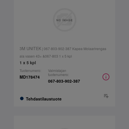
3M UNITEK
| 067-803-902-387 Kapea Molaarirengas
ala vasen 43+ &067-803 1 x 5 kpl
1 x 5 kpl
Tuotenumero:
Valmistajan
tuotenumero:
MD178474
067-803-902-387
Tehdastilaustuote