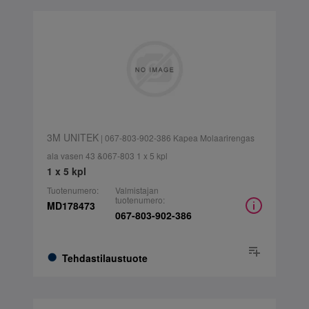
3M UNITEK
| 067-803-902-386 Kapea Molaarirengas
ala vasen 43 &067-803 1 x 5 kpl
1 x 5 kpl
Tuotenumero:
Valmistajan
tuotenumero:
MD178473
067-803-902-386
Tehdastilaustuote