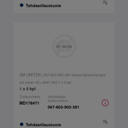
Tehdastilaustuote
3M UNITEK
| 067-803-902-381 Kapea Molaarirengas
ala vasen 40+ &067-803 1 x 5 kpl
1 x 5 kpl
Tuotenumero:
Valmistajan
tuotenumero:
MD178471
067-803-902-381
Tehdastilaustuote