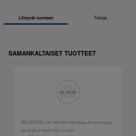
Liittyvät tuotteet
Tietoja
SAMANKALTAISET TUOTTEET
3M UNITEK
| 067-803-902-362 Kapea Molaarirengas
ala vasen 31 &067-803 1 x 5 kpl