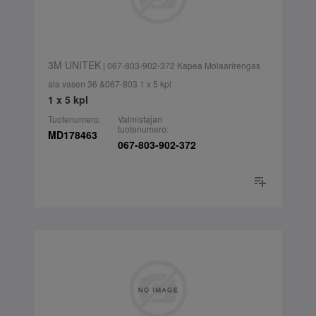
3M UNITEK
| 067-803-902-372 Kapea Molaarirengas
ala vasen 36 &067-803 1 x 5 kpl
1 x 5 kpl
Tuotenumero:
Valmistajan
tuotenumero:
MD178463
067-803-902-372