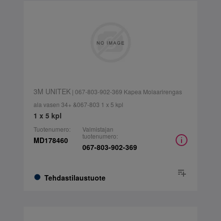
3M UNITEK
| 067-803-902-369 Kapea Molaarirengas
ala vasen 34+ &067-803 1 x 5 kpl
1 x 5 kpl
Tuotenumero:
Valmistajan
tuotenumero:
MD178460
067-803-902-369
Tehdastilaustuote