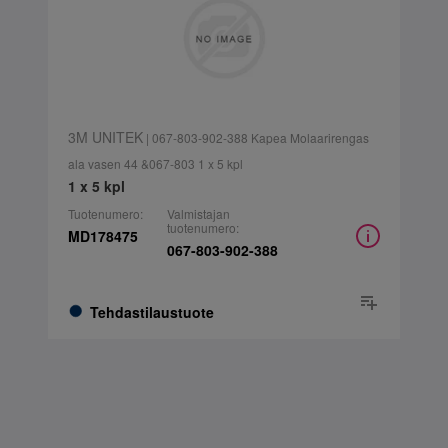
3M UNITEK
| 067-803-902-388 Kapea Molaarirengas
ala vasen 44 &067-803 1 x 5 kpl
1 x 5 kpl
Tuotenumero:
Valmistajan
tuotenumero:
MD178475
067-803-902-388
Tehdastilaustuote