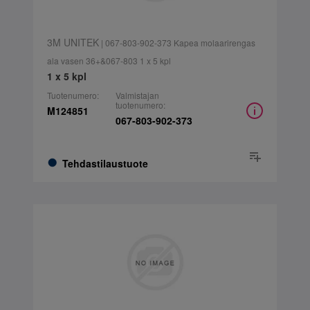
3M UNITEK
| 067-803-902-373 Kapea molaarirengas
ala vasen 36+&067-803 1 x 5 kpl
1 x 5 kpl
Tuotenumero:
Valmistajan
tuotenumero:
M124851
067-803-902-373
Tehdastilaustuote