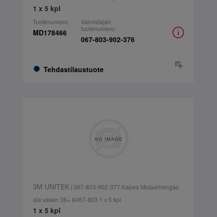
1 x 5 kpl
Tuotenumero:
Valmistajan
tuotenumero:
MD178466
067-803-902-376
Tehdastilaustuote
3M UNITEK
| 067-803-902-377 Kapea Molaarirengas
ala vasen 38+ &067-803 1 x 5 kpl
1 x 5 kpl