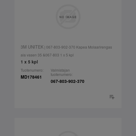
3M UNITEK
| 067-803-902-370 Kapea Molaarirengas
ala vasen 35 &067-803 1 x 5 kpl
1 x 5 kpl
Tuotenumero:
Valmistajan
tuotenumero:
MD178461
067-803-902-370