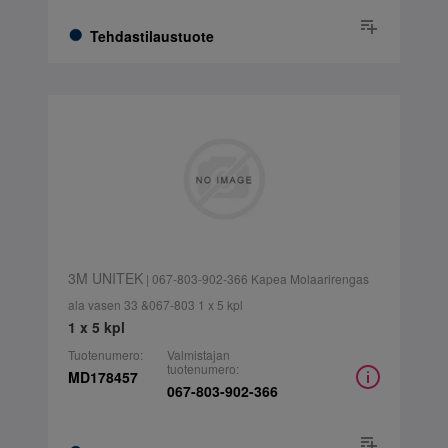
Tehdastilaustuote
3M UNITEK
| 067-803-902-366 Kapea Molaarirengas
ala vasen 33 &067-803 1 x 5 kpl
1 x 5 kpl
Tuotenumero:
Valmistajan
tuotenumero:
MD178457
067-803-902-366