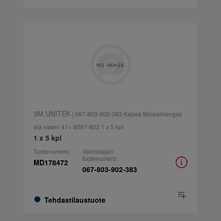
3M UNITEK
| 067-803-902-383 Kapea Molaarirengas
ala vasen 41+ &067-803 1 x 5 kpl
1 x 5 kpl
Tuotenumero:
Valmistajan
tuotenumero:
MD178472
067-803-902-383
Tehdastilaustuote