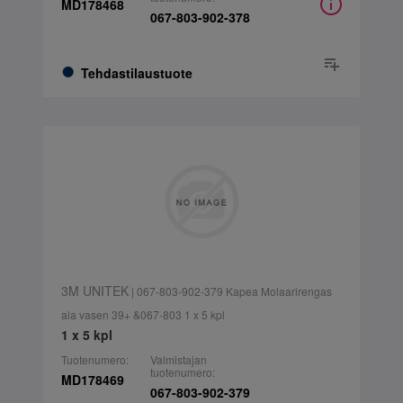
MD178468
067-803-902-378
Tehdastilaustuote
3M UNITEK
| 067-803-902-379 Kapea Molaarirengas
ala vasen 39+ &067-803 1 x 5 kpl
1 x 5 kpl
Tuotenumero:
Valmistajan
tuotenumero:
MD178469
067-803-902-379