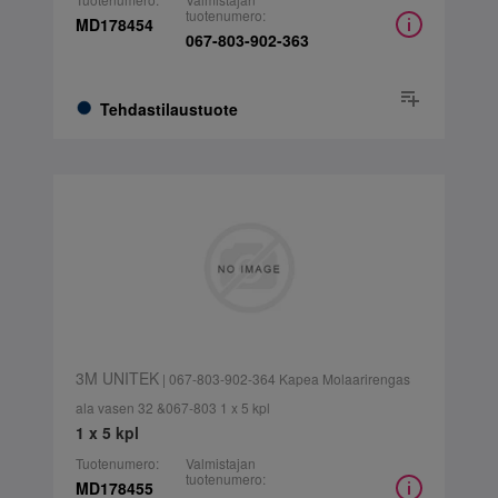
tuotenumero:
MD178454
067-803-902-363
Tehdastilaustuote
3M UNITEK
| 067-803-902-364 Kapea Molaarirengas
ala vasen 32 &067-803 1 x 5 kpl
1 x 5 kpl
Tuotenumero:
Valmistajan
tuotenumero:
MD178455