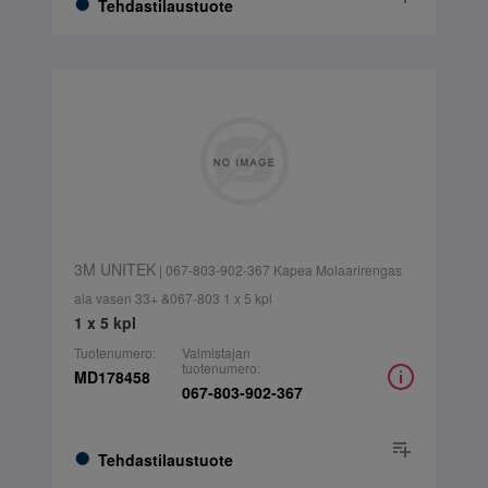
Tehdastilaustuote
3M UNITEK
| 067-803-902-367 Kapea Molaarirengas
ala vasen 33+ &067-803 1 x 5 kpl
1 x 5 kpl
Tuotenumero:
Valmistajan
tuotenumero:
MD178458
067-803-902-367
Tehdastilaustuote