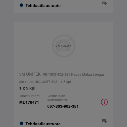
Tehdastilaustuote
3M UNITEK
| 067-803-902-381 Kapea Molaarirengas
ala vasen 40+ &067-803 1 x 5 kpl
1 x 5 kpl
Tuotenumero:
Valmistajan
tuotenumero:
MD178471
067-803-902-381
Tehdastilaustuote