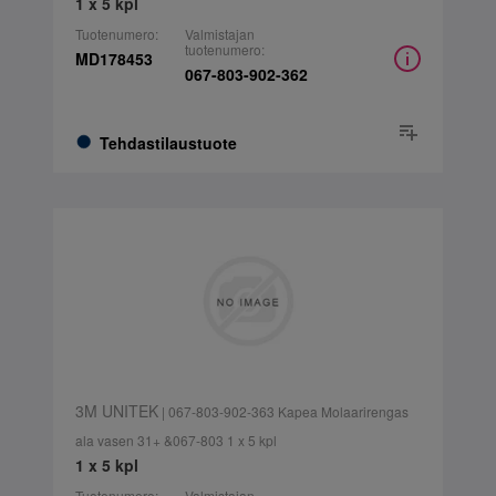
1 x 5 kpl
Tuotenumero:
Valmistajan
tuotenumero:
MD178453
067-803-902-362
Tehdastilaustuote
3M UNITEK
| 067-803-902-363 Kapea Molaarirengas
ala vasen 31+ &067-803 1 x 5 kpl
1 x 5 kpl
Tuotenumero:
Valmistajan