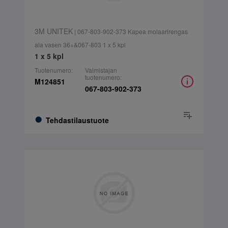
3M UNITEK
| 067-803-902-373 Kapea molaarirengas
ala vasen 36+&067-803 1 x 5 kpl
1 x 5 kpl
Tuotenumero:
Valmistajan
tuotenumero:
M124851
067-803-902-373
Tehdastilaustuote