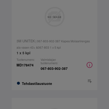
3M UNITEK
| 067-803-902-387 Kapea Molaarirengas
ala vasen 43+ &067-803 1 x 5 kpl
1 x 5 kpl
Tuotenumero:
Valmistajan
tuotenumero:
MD178474
067-803-902-387
Tehdastilaustuote