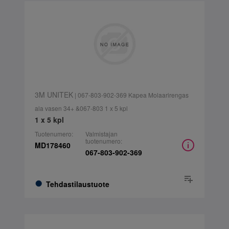
3M UNITEK
| 067-803-902-369 Kapea Molaarirengas
ala vasen 34+ &067-803 1 x 5 kpl
1 x 5 kpl
Tuotenumero:
Valmistajan
tuotenumero:
MD178460
067-803-902-369
Tehdastilaustuote