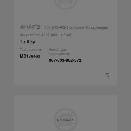
3M UNITEK
| 067-803-902-372 Kapea Molaarirengas
ala vasen 36 &067-803 1 x 5 kpl
1 x 5 kpl
Tuotenumero:
Valmistajan
tuotenumero:
MD178463
067-803-902-372