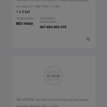
ala vasen 37+ &067-803 1 x 5 kpl
1 x 5 kpl
Tuotenumero:
Valmistajan
tuotenumero:
MD178465
067-803-902-375
3M UNITEK
| 067-803-902-376 Kapea Molaarirengas
ala vasen 38 &067-803 1 x 5 kpl