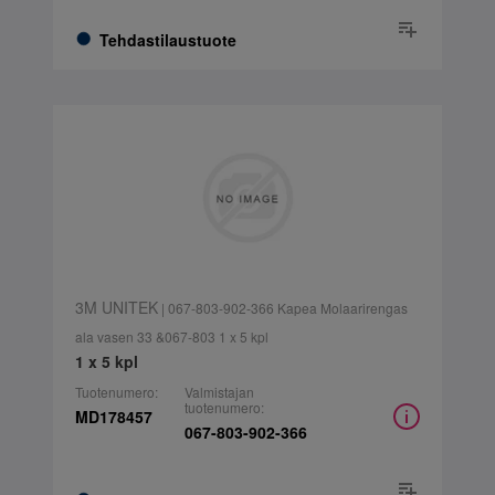
Tehdastilaustuote
3M UNITEK
| 067-803-902-366 Kapea Molaarirengas
ala vasen 33 &067-803 1 x 5 kpl
1 x 5 kpl
Tuotenumero:
Valmistajan
tuotenumero:
MD178457
067-803-902-366