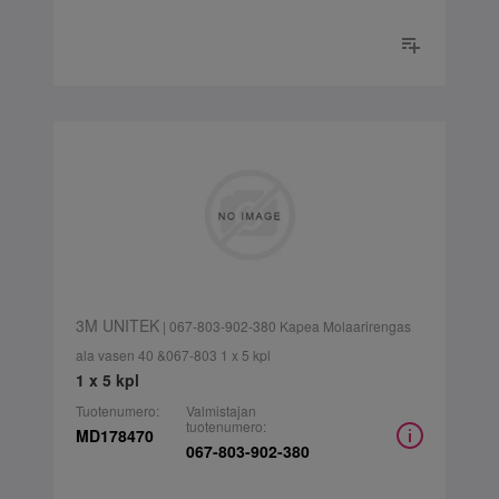
3M UNITEK
| 067-803-902-380 Kapea Molaarirengas
ala vasen 40 &067-803 1 x 5 kpl
1 x 5 kpl
Tuotenumero:
Valmistajan
tuotenumero:
MD178470
067-803-902-380