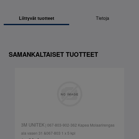
Liittyvät tuotteet
Tietoja
SAMANKALTAISET TUOTTEET
3M UNITEK
| 067-803-902-362 Kapea Molaarirengas
ala vasen 31 &067-803 1 x 5 kpl