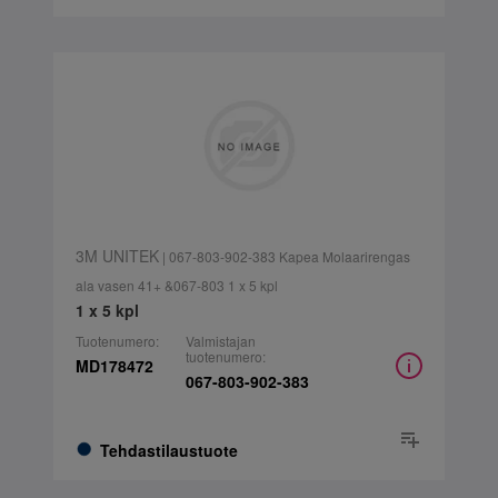
3M UNITEK
| 067-803-902-383 Kapea Molaarirengas
ala vasen 41+ &067-803 1 x 5 kpl
1 x 5 kpl
Tuotenumero:
Valmistajan
tuotenumero:
MD178472
067-803-902-383
Tehdastilaustuote