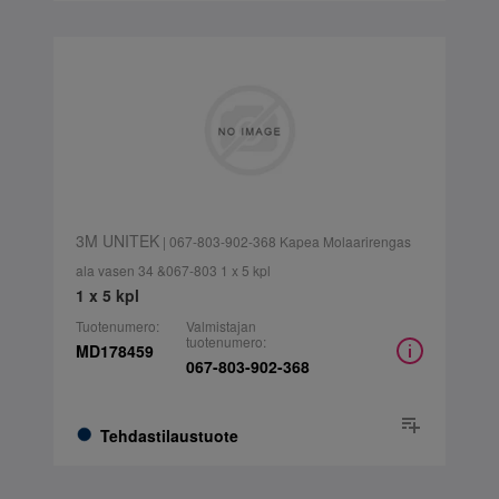
3M UNITEK
| 067-803-902-368 Kapea Molaarirengas
ala vasen 34 &067-803 1 x 5 kpl
1 x 5 kpl
Tuotenumero:
Valmistajan
tuotenumero:
MD178459
067-803-902-368
Tehdastilaustuote