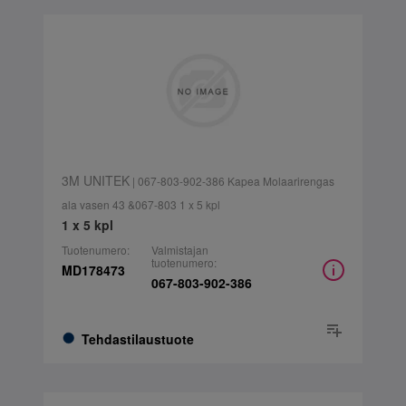
3M UNITEK
| 067-803-902-386 Kapea Molaarirengas
ala vasen 43 &067-803 1 x 5 kpl
1 x 5 kpl
Tuotenumero:
Valmistajan
tuotenumero:
MD178473
067-803-902-386
Tehdastilaustuote