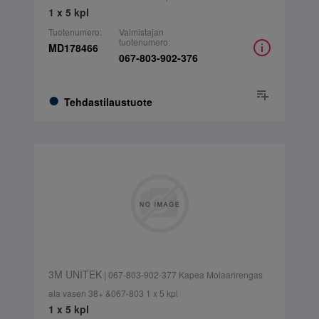
1 x 5 kpl
Tuotenumero:
Valmistajan
tuotenumero:
MD178466
067-803-902-376
Tehdastilaustuote
3M UNITEK
| 067-803-902-377 Kapea Molaarirengas
ala vasen 38+ &067-803 1 x 5 kpl
1 x 5 kpl