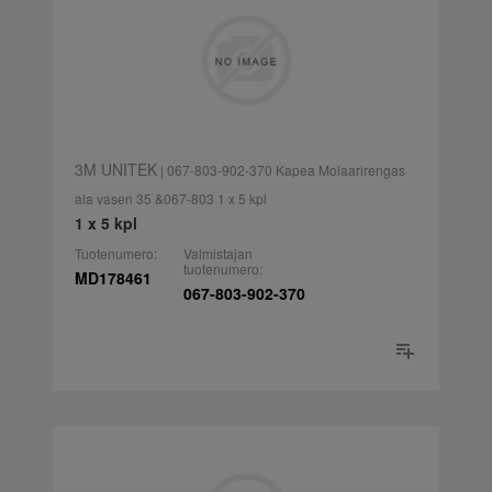
3M UNITEK
| 067-803-902-370 Kapea Molaarirengas
ala vasen 35 &067-803 1 x 5 kpl
1 x 5 kpl
Tuotenumero:
Valmistajan
tuotenumero:
MD178461
067-803-902-370