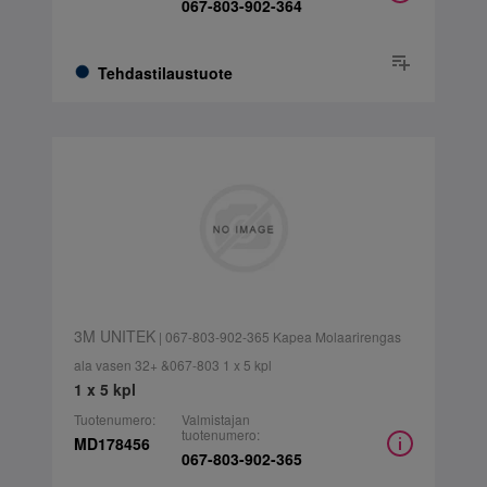
067-803-902-364
Tehdastilaustuote
3M UNITEK
| 067-803-902-365 Kapea Molaarirengas
ala vasen 32+ &067-803 1 x 5 kpl
1 x 5 kpl
Tuotenumero:
Valmistajan
tuotenumero:
MD178456
067-803-902-365