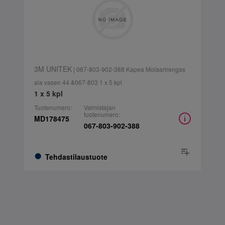
3M UNITEK
| 067-803-902-388 Kapea Molaarirengas
ala vasen 44 &067-803 1 x 5 kpl
1 x 5 kpl
Tuotenumero:
Valmistajan
tuotenumero:
MD178475
067-803-902-388
Tehdastilaustuote