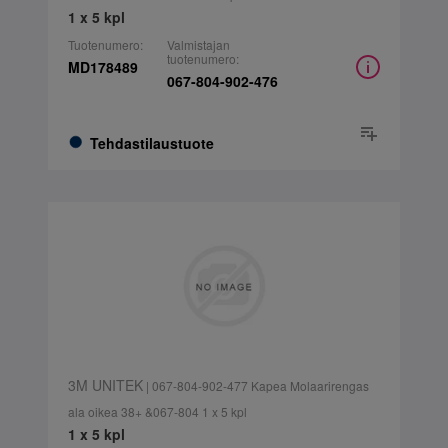
1 x 5 kpl
Tuotenumero:
Valmistajan
tuotenumero:
MD178489
067-804-902-476
Tehdastilaustuote
3M UNITEK
| 067-804-902-477 Kapea Molaarirengas
ala oikea 38+ &067-804 1 x 5 kpl
1 x 5 kpl