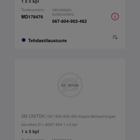
1 x 5 kpl
Tuotenumero:
Valmistajan
tuotenumero:
MD178476
067-804-902-462
Tehdastilaustuote
3M UNITEK
| 067-804-902-463 Kapea Molaarirengas
ala oikea 31+ &067-804 1 x 5 kpl
1 x 5 kpl
Tuotenumero:
Valmistajan