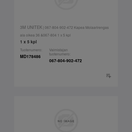
3M UNITEK
| 067-804-902-472 Kapea Molaarirengas
ala oikea 36 &067-804 1 x 5 kpl
1 x 5 kpl
Tuotenumero:
Valmistajan
tuotenumero:
MD178486
067-804-902-472