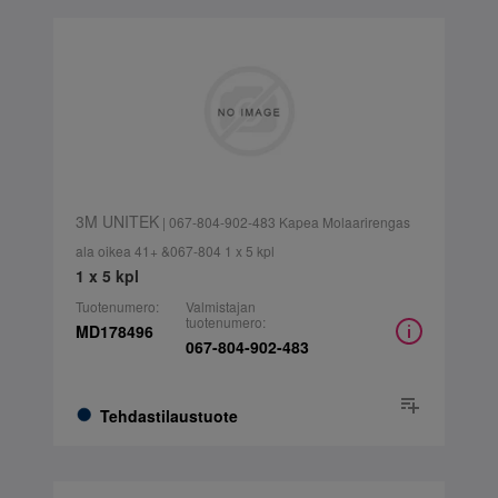
3M UNITEK
| 067-804-902-483 Kapea Molaarirengas
ala oikea 41+ &067-804 1 x 5 kpl
1 x 5 kpl
Tuotenumero:
Valmistajan
tuotenumero:
MD178496
067-804-902-483
Tehdastilaustuote