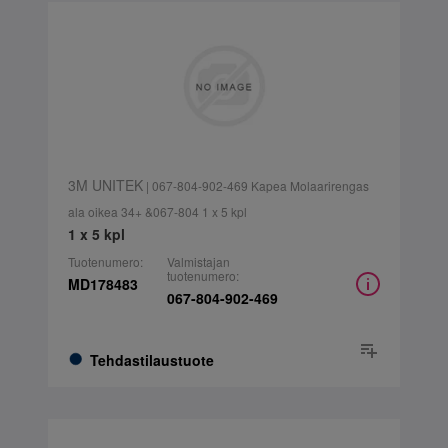
3M UNITEK
| 067-804-902-469 Kapea Molaarirengas
ala oikea 34+ &067-804 1 x 5 kpl
1 x 5 kpl
Tuotenumero:
Valmistajan
tuotenumero:
MD178483
067-804-902-469
Tehdastilaustuote