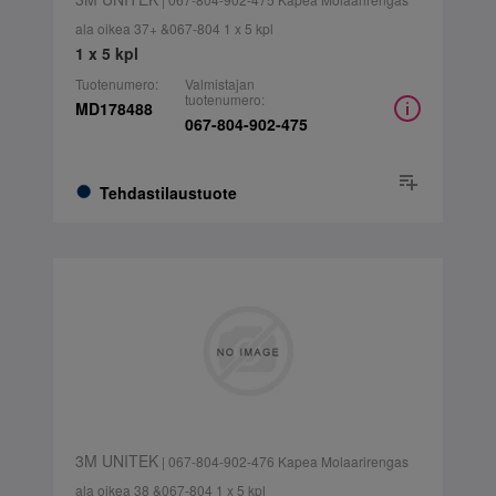
ala oikea 37+ &067-804 1 x 5 kpl
1 x 5 kpl
Tuotenumero:
Valmistajan
tuotenumero:
MD178488
067-804-902-475
Tehdastilaustuote
3M UNITEK
| 067-804-902-476 Kapea Molaarirengas
ala oikea 38 &067-804 1 x 5 kpl