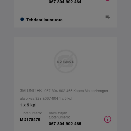
067-804-902-464
Tehdastilaustuote
3M UNITEK
| 067-804-902-465 Kapea Molaarirengas
ala oikea 32+ &067-804 1 x 5 kpl
1 x 5 kpl
Tuotenumero:
Valmistajan
tuotenumero:
MD178479
067-804-902-465