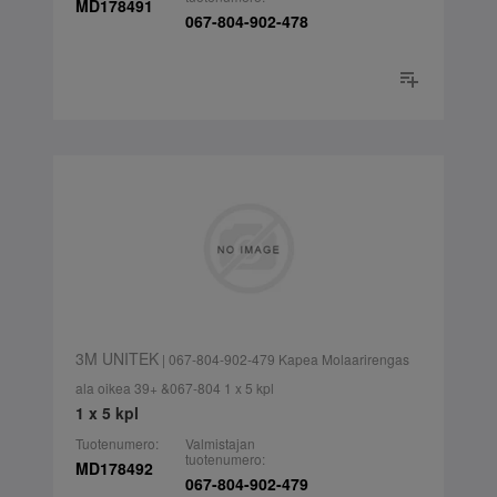
MD178491
067-804-902-478
3M UNITEK
| 067-804-902-479 Kapea Molaarirengas
ala oikea 39+ &067-804 1 x 5 kpl
1 x 5 kpl
Tuotenumero:
Valmistajan
tuotenumero:
MD178492
067-804-902-479