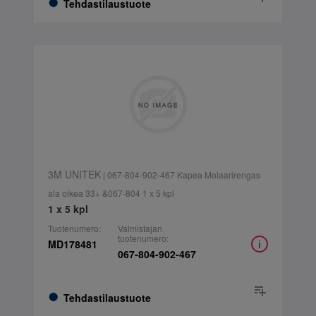
Tehdastilaustuote
3M UNITEK
| 067-804-902-467 Kapea Molaarirengas
ala oikea 33+ &067-804 1 x 5 kpl
1 x 5 kpl
Tuotenumero:
Valmistajan
tuotenumero:
MD178481
067-804-902-467
Tehdastilaustuote