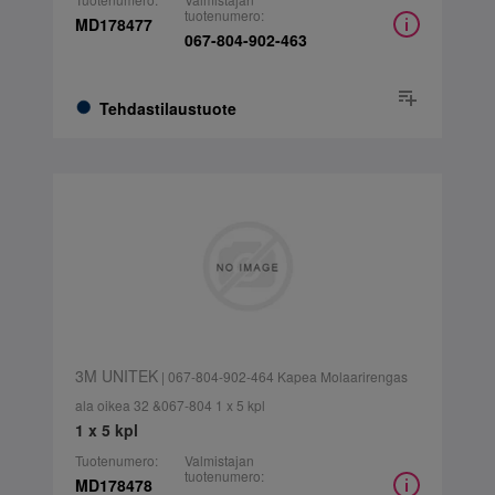
tuotenumero:
MD178477
067-804-902-463
Tehdastilaustuote
3M UNITEK
| 067-804-902-464 Kapea Molaarirengas
ala oikea 32 &067-804 1 x 5 kpl
1 x 5 kpl
Tuotenumero:
Valmistajan
tuotenumero:
MD178478