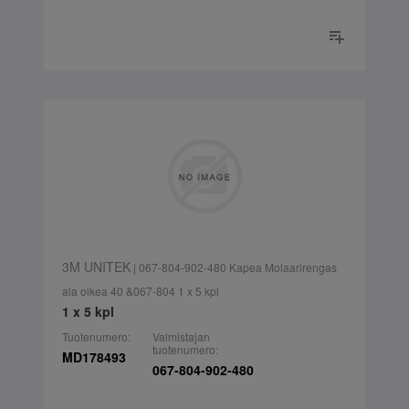
3M UNITEK
| 067-804-902-480 Kapea Molaarirengas
ala oikea 40 &067-804 1 x 5 kpl
1 x 5 kpl
Tuotenumero:
Valmistajan
tuotenumero:
MD178493
067-804-902-480