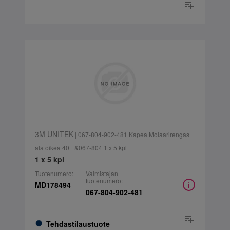
3M UNITEK
| 067-804-902-481 Kapea Molaarirengas
ala oikea 40+ &067-804 1 x 5 kpl
1 x 5 kpl
Tuotenumero:
Valmistajan
tuotenumero:
MD178494
067-804-902-481
Tehdastilaustuote