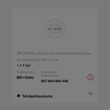
3M UNITEK
| 067-804-902-468 Kapea Molaarirengas
ala oikea 34 &067-804 1 x 5 kpl
1 x 5 kpl
Tuotenumero:
Valmistajan
tuotenumero:
MD178482
067-804-902-468
Tehdastilaustuote