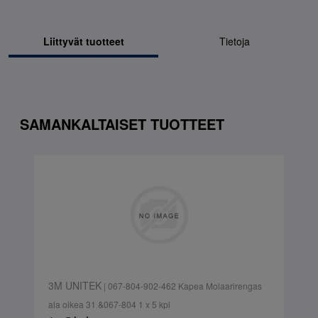
Liittyvät tuotteet
Tietoja
SAMANKALTAISET TUOTTEET
3M UNITEK
| 067-804-902-462 Kapea Molaarirengas
ala oikea 31 &067-804 1 x 5 kpl