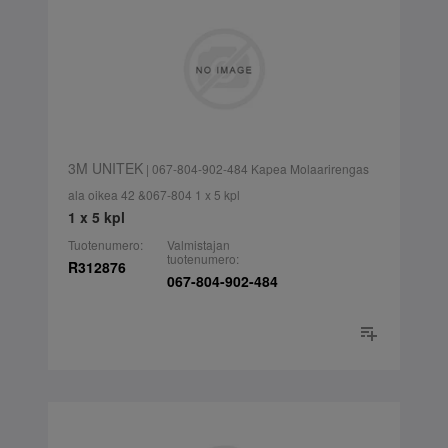
3M UNITEK
| 067-804-902-484 Kapea Molaarirengas
ala oikea 42 &067-804 1 x 5 kpl
1 x 5 kpl
Tuotenumero:
Valmistajan
tuotenumero:
R312876
067-804-902-484