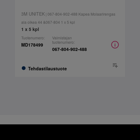
3M UNITEK
| 067-804-902-488 Kapea Molaarirengas
ala oikea 44 &067-804 1 x 5 kpl
1 x 5 kpl
Tuotenumero:
Valmistajan
tuotenumero:
MD178499
067-804-902-488
Tehdastilaustuote