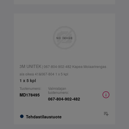
3M UNITEK
| 067-804-902-482 Kapea Molaarirengas
ala oikea 41&067-804 1 x 5 kpl
1 x 5 kpl
Tuotenumero:
Valmistajan
tuotenumero:
MD178495
067-804-902-482
Tehdastilaustuote