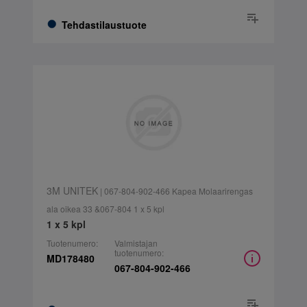
Tehdastilaustuote
3M UNITEK
| 067-804-902-466 Kapea Molaarirengas
ala oikea 33 &067-804 1 x 5 kpl
1 x 5 kpl
Tuotenumero:
Valmistajan
tuotenumero:
MD178480
067-804-902-466