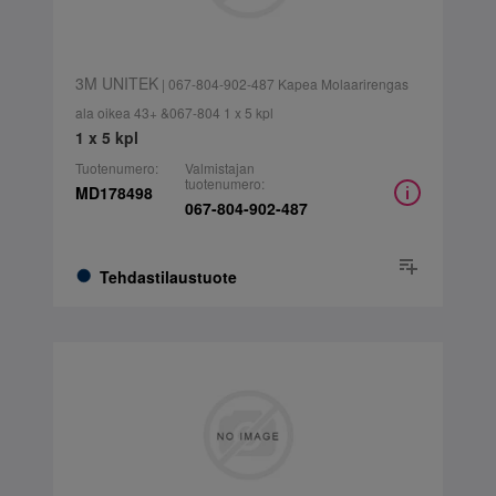
3M UNITEK
| 067-804-902-487 Kapea Molaarirengas
ala oikea 43+ &067-804 1 x 5 kpl
1 x 5 kpl
Tuotenumero:
Valmistajan
tuotenumero:
MD178498
067-804-902-487
Tehdastilaustuote