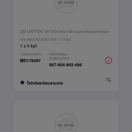
3M UNITEK
| 067-804-902-486 Kapea Molaarirengas
ala oikea 43 &067-804 1 x 5 kpl
1 x 5 kpl
Tuotenumero:
Valmistajan
tuotenumero:
MD178497
067-804-902-486
Tehdastilaustuote