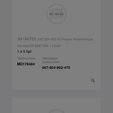
3M UNITEK
| 067-804-902-470 Kapea Molaarirengas
ala oikea 35 &067-804 1 x 5 kpl
1 x 5 kpl
Tuotenumero:
Valmistajan
tuotenumero:
MD178484
067-804-902-470