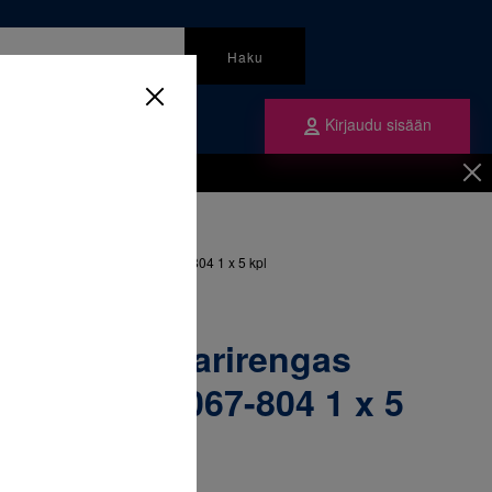
Haku
Kirjaudu sisään
mme
Tilaa ne
inen
/
Renkaat
/
ngas alaleuka oikea 36+ & 067-804 1 x 5 kpl
52-473 Molaarirengas
ikea 36+ & 067-804 1 x 5