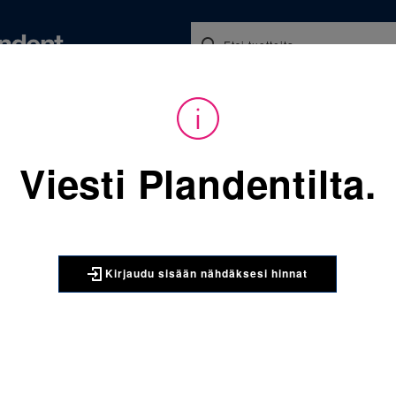
Koulutukset ja tapahtumat
Ajankohtaista
Yritykse
audu sisään nähdäksesi hinnat. Tarvitsetko tunnukset verkkokauppaan? 
Viesti Plandentilta.
Sijainti:
Tarvikkeet
/
Oikom
067-804-952-473 Molaarire
3M UNITEK
Kirjaudu sisään nähdäksesi hinnat
067-804-9
alaleuka o
kpl