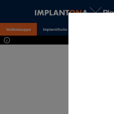
Verkkokauppa
Implanttihoito
Oikomishoito
VALIKKO
Kirj