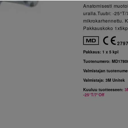
Anatomisesti muotoi
uralla.Tuubi: -25°T
mikrokarhennettu. K
Pakkauskoko 1x5kp
279
Pakkaus:
1 x 5 kpl
Tuotenumero:
MD1780
Valmistajan tuotenume
Valmistaja:
3M Unitek
Kuuluu tuotteeseen:
3
-25°T/7°Off