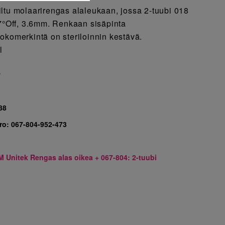
ltu molaarirengas alaleukaan, jossa 2-tuubi 018
/7°Off, 3.6mm. Renkaan sisäpinta
okomerkintä on steriloinnin kestävä.
l
7
88
ro:
067-804-952-473
M Unitek Rengas alas oikea + 067-804: 2-tuubi