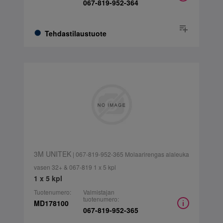
067-819-952-364
Tehdastilaustuote
3M UNITEK
| 067-819-952-365 Molaarirengas alaleuka
vasen 32+ & 067-819 1 x 5 kpl
1 x 5 kpl
Tuotenumero:
Valmistajan
tuotenumero:
MD178100
067-819-952-365