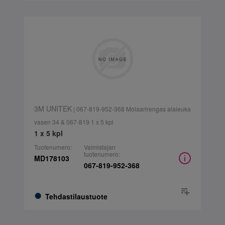
3M UNITEK
| 067-819-952-368 Molaarirengas alaleuka
vasen 34 & 067-819 1 x 5 kpl
1 x 5 kpl
Tuotenumero:
Valmistajan
tuotenumero:
MD178103
067-819-952-368
Tehdastilaustuote