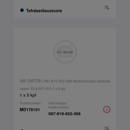
Tehdastilaustuote
3M UNITEK
| 067-819-952-366 Molaarirengas alaleuka
vasen 33 & 067-819 1 x 5 kpl
1 x 5 kpl
Tuotenumero:
Valmistajan
tuotenumero:
MD178101
067-819-952-366