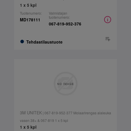
1 x 5 kpl
Tuotenumero:
Valmistajan
tuotenumero:
MD178111
067-819-952-376
Tehdastilaustuote
3M UNITEK
| 067-819-952-377 Molaarirengas alaleuka
vasen 38+ & 067-819 1 x 5 kpl
1 x 5 kpl