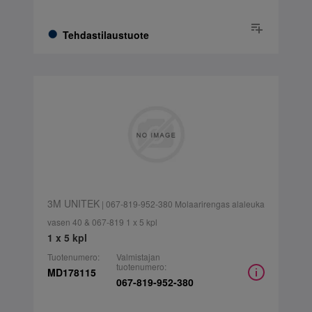
Tehdastilaustuote
3M UNITEK
| 067-819-952-380 Molaarirengas alaleuka
vasen 40 & 067-819 1 x 5 kpl
1 x 5 kpl
Tuotenumero:
Valmistajan
tuotenumero:
MD178115
067-819-952-380