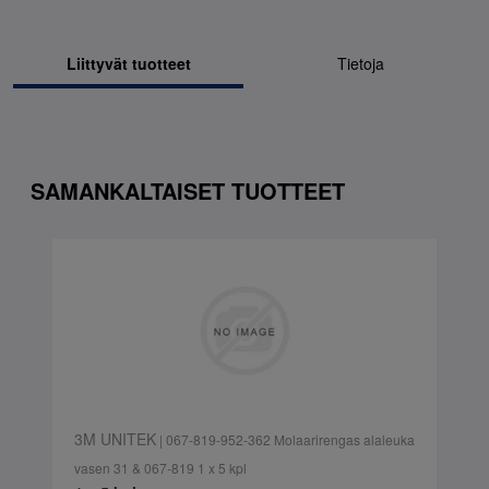
Liittyvät tuotteet
Tietoja
SAMANKALTAISET TUOTTEET
3M UNITEK
| 067-819-952-362 Molaarirengas alaleuka
vasen 31 & 067-819 1 x 5 kpl