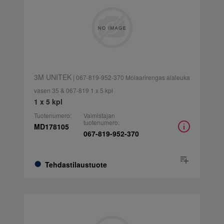
3M UNITEK
| 067-819-952-370 Molaarirengas alaleuka
vasen 35 & 067-819 1 x 5 kpl
1 x 5 kpl
Tuotenumero:
Valmistajan
tuotenumero:
MD178105
067-819-952-370
Tehdastilaustuote