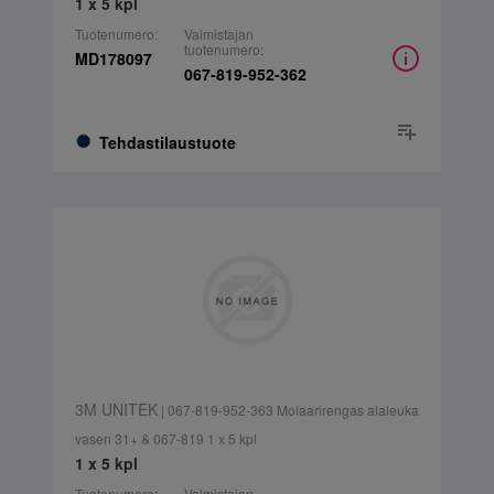
1 x 5 kpl
Tuotenumero:
Valmistajan
tuotenumero:
MD178097
067-819-952-362
Tehdastilaustuote
3M UNITEK
| 067-819-952-363 Molaarirengas alaleuka
vasen 31+ & 067-819 1 x 5 kpl
1 x 5 kpl
Tuotenumero:
Valmistajan