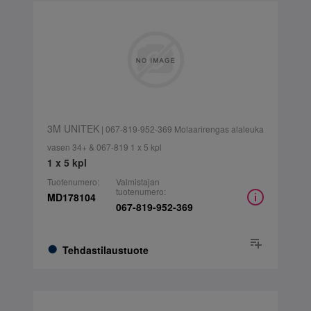
3M UNITEK
| 067-819-952-369 Molaarirengas alaleuka
vasen 34+ & 067-819 1 x 5 kpl
1 x 5 kpl
Tuotenumero:
Valmistajan
tuotenumero:
MD178104
067-819-952-369
Tehdastilaustuote