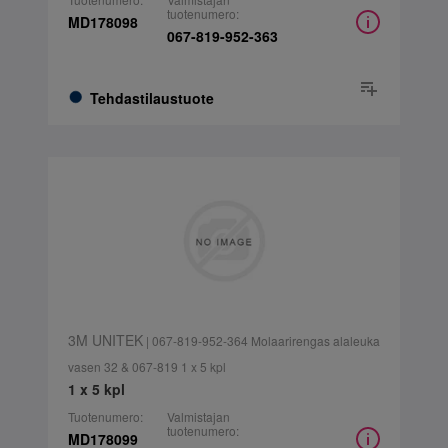
tuotenumero:
MD178098
067-819-952-363
Tehdastilaustuote
3M UNITEK
| 067-819-952-364 Molaarirengas alaleuka
vasen 32 & 067-819 1 x 5 kpl
1 x 5 kpl
Tuotenumero:
Valmistajan
tuotenumero:
MD178099