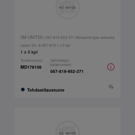
3M UNITEK
| 067-819-952-371 Molaarirengas alaleuka
vasen 35+ & 067-819 1 x 5 kpl
1 x 5 kpl
Tuotenumero:
Valmistajan
tuotenumero:
MD178106
067-819-952-371
Tehdastilaustuote