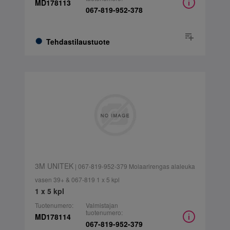
MD178113
067-819-952-378
Tehdastilaustuote
3M UNITEK
| 067-819-952-379 Molaarirengas alaleuka
vasen 39+ & 067-819 1 x 5 kpl
1 x 5 kpl
Tuotenumero:
Valmistajan
tuotenumero:
MD178114
067-819-952-379