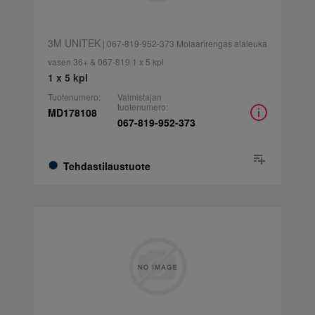
3M UNITEK
| 067-819-952-373 Molaarirengas alaleuka
vasen 36+ & 067-819 1 x 5 kpl
1 x 5 kpl
Tuotenumero:
Valmistajan
tuotenumero:
MD178108
067-819-952-373
Tehdastilaustuote