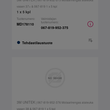
vasen 37+ & 067-819 1 x 5 kpl
1 x 5 kpl
Tuotenumero:
Valmistajan
tuotenumero:
MD178110
067-819-952-375
Tehdastilaustuote
3M UNITEK
| 067-819-952-376 Molaarirengas alaleuka
vasen 38 & 067-819 1 x 5 kpl