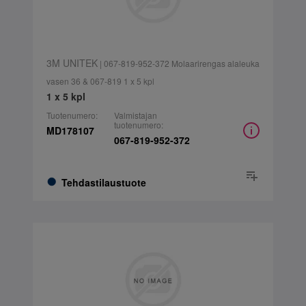
3M UNITEK
| 067-819-952-372 Molaarirengas alaleuka
vasen 36 & 067-819 1 x 5 kpl
1 x 5 kpl
Tuotenumero:
Valmistajan
tuotenumero:
MD178107
067-819-952-372
Tehdastilaustuote