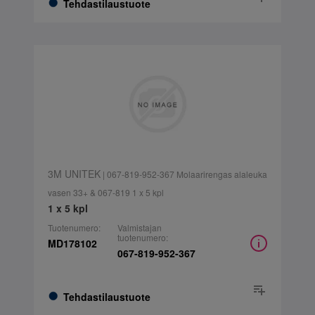
Tehdastilaustuote
3M UNITEK
| 067-819-952-367 Molaarirengas alaleuka
vasen 33+ & 067-819 1 x 5 kpl
1 x 5 kpl
Tuotenumero:
Valmistajan
tuotenumero:
MD178102
067-819-952-367
Tehdastilaustuote