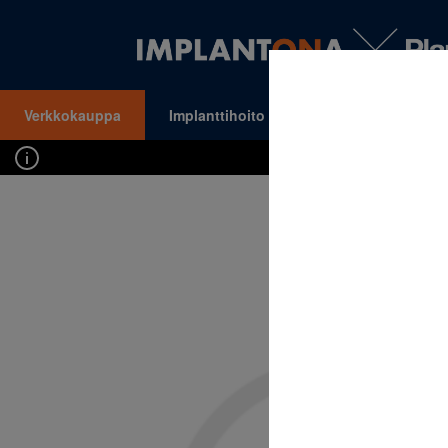
Verkkokauppa
Implanttihoito
Oikomishoito
VALIKKO
Kirj