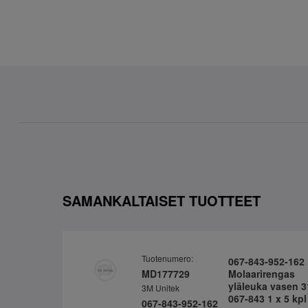
SAMANKALTAISET TUOTTEET
Tuotenumero:
067-843-952-162
MD177729
Molaarirengas
yläleuka vasen 3
3M Unitek
067-843 1 x 5 kpl
067-843-952-162