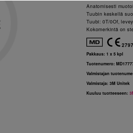
Anatomisesti muotoi
Tuubin keskellä suo
Tuubi: 0T/0Of, leve
Kokomerkintä on ste
279
Pakkaus:
1 x 5 kpl
Tuotenumero:
MD1777
Valmistajan tuotenume
Valmistaja:
3M Unitek
Kuuluu tuotteeseen:
3