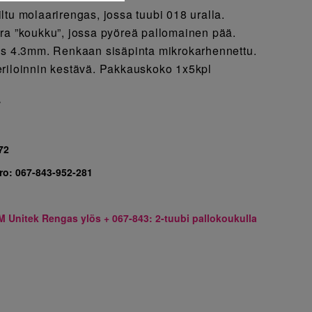
ltu molaarirengas, jossa tuubi 018 uralla.
ra ”koukku”, jossa pyöreä pallomainen pää.
ys 4.3mm. Renkaan sisäpinta mikrokarhennettu.
riloinnin kestävä. Pakkauskoko 1x5kpl
7
72
ro:
067-843-952-281
M Unitek Rengas ylös + 067-843: 2-tuubi pallokoukulla