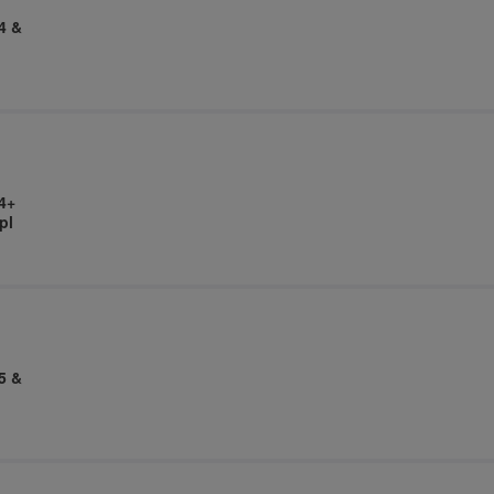
4 &
4+
pl
5 &