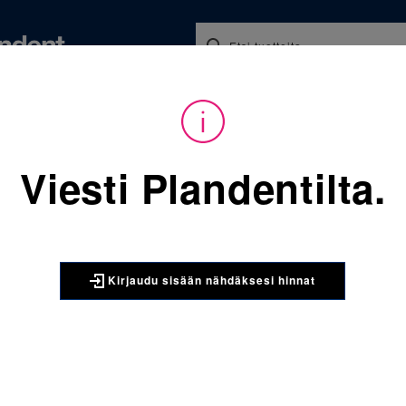
Koulutukset ja tapahtumat
Ajankohtaista
Yritykse
audu sisään nähdäksesi hinnat. Tarvitsetko tunnukset verkkokauppaan? 
Viesti Plandentilta.
Sijainti:
Tarvikkeet
/
Oikom
067-843-952-281 Molaarire
3M UNITEK
Kirjaudu sisään nähdäksesi hinnat
067-843-9
yläleuka o
kpl