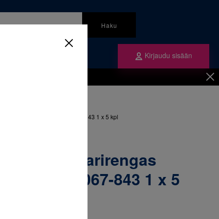
Haku
Kirjaudu sisään
mme
Tilaa ne
inen
/
Renkaat
/
ngas yläleuka oikea 40+ & 067-843 1 x 5 kpl
52-281 Molaarirengas
ikea 40+ & 067-843 1 x 5