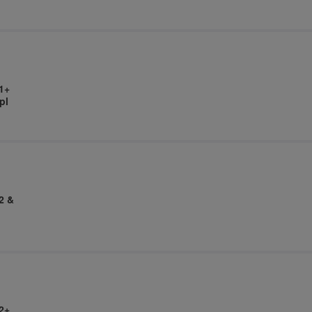
1+
pl
2 &
2+