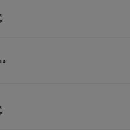
5+
pl
6 &
6+
pl