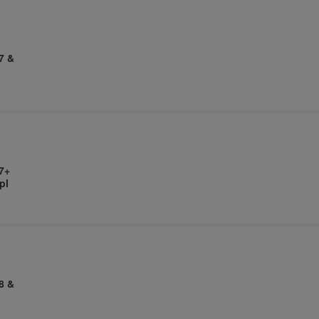
7 &
7+
pl
8 &