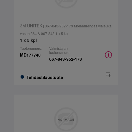
3M UNITEK
| 067-843-952-173 Molaarirengas yläleuka
vasen 36+ & 067-843 1 x 5 kpl
1 x 5 kpl
Tuotenumero:
Valmistajan
tuotenumero:
MD177740
067-843-952-173
Tehdastilaustuote