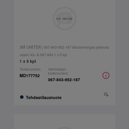
3M UNITEK
| 067-843-952-187 Molaarirengas yläleuka
vasen 43+ & 067-843 1 x 5 kpl
1 x 5 kpl
Tuotenumero:
Valmistajan
tuotenumero:
MD177752
067-843-952-187
Tehdastilaustuote