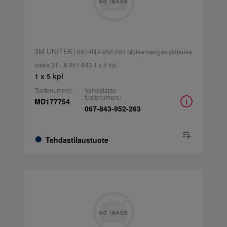
3M UNITEK
| 067-843-952-263 Molaarirengas yläleuka
oikea 31+ & 067-843 1 x 5 kpl
1 x 5 kpl
Tuotenumero:
Valmistajan
tuotenumero:
MD177754
067-843-952-263
Tehdastilaustuote