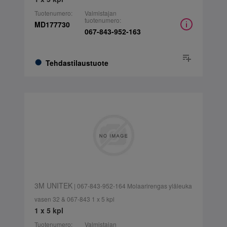
Tuotenumero:
Valmistajan
tuotenumero:
MD177730
067-843-952-163
Tehdastilaustuote
3M UNITEK
| 067-843-952-164 Molaarirengas yläleuka
vasen 32 & 067-843 1 x 5 kpl
1 x 5 kpl
Tuotenumero:
Valmistajan