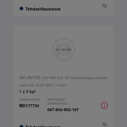
Tehdastilaustuote
3M UNITEK
| 067-843-952-167 Molaarirengas yläleuka
vasen 33+ & 067-843 1 x 5 kpl
1 x 5 kpl
Tuotenumero:
Valmistajan
tuotenumero:
MD177734
067-843-952-167