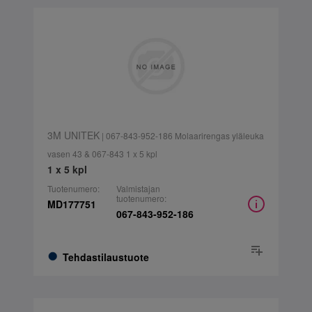
3M UNITEK
| 067-843-952-186 Molaarirengas yläleuka
vasen 43 & 067-843 1 x 5 kpl
1 x 5 kpl
Tuotenumero:
Valmistajan
tuotenumero:
MD177751
067-843-952-186
Tehdastilaustuote