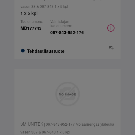
vasen 38 & 067-843 1 x 5 kpl
1 x 5 kpl
Tuotenumero:
Valmistajan
tuotenumero:
MD177743
067-843-952-176
Tehdastilaustuote
3M UNITEK
| 067-843-952-177 Molaarirengas yläleuka
vasen 38+ & 067-843 1 x 5 kpl