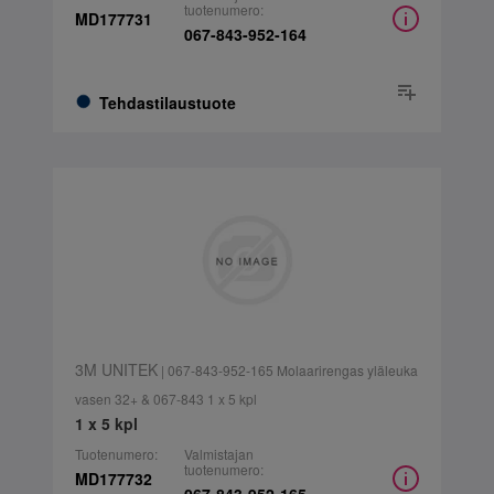
tuotenumero:
MD177731
067-843-952-164
Tehdastilaustuote
3M UNITEK
| 067-843-952-165 Molaarirengas yläleuka
vasen 32+ & 067-843 1 x 5 kpl
1 x 5 kpl
Tuotenumero:
Valmistajan
tuotenumero:
MD177732