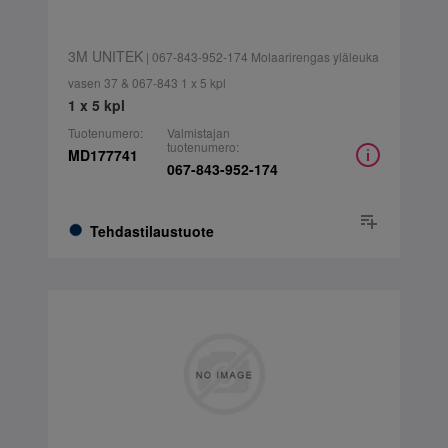
3M UNITEK
| 067-843-952-174 Molaarirengas yläleuka
vasen 37 & 067-843 1 x 5 kpl
1 x 5 kpl
Tuotenumero:
Valmistajan
tuotenumero:
MD177741
067-843-952-174
Tehdastilaustuote