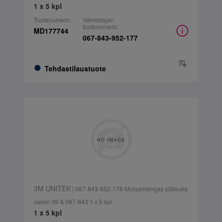
1 x 5 kpl
Tuotenumero:
Valmistajan
tuotenumero:
MD177744
067-843-952-177
Tehdastilaustuote
3M UNITEK
| 067-843-952-178 Molaarirengas yläleuka
vasen 39 & 067-843 1 x 5 kpl
1 x 5 kpl