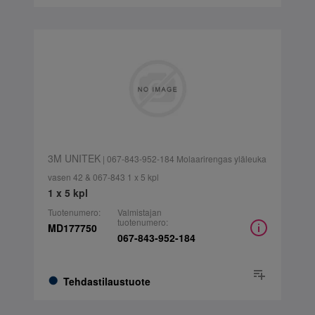
3M UNITEK
| 067-843-952-184 Molaarirengas yläleuka
vasen 42 & 067-843 1 x 5 kpl
1 x 5 kpl
Tuotenumero:
Valmistajan
tuotenumero:
MD177750
067-843-952-184
Tehdastilaustuote