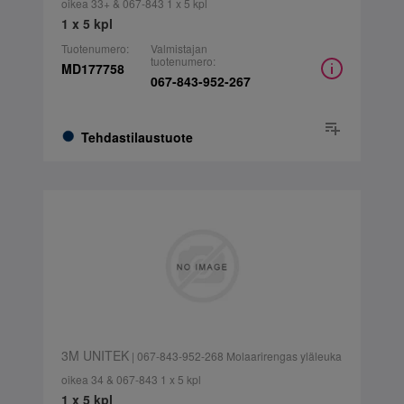
oikea 33+ & 067-843 1 x 5 kpl
1 x 5 kpl
Tuotenumero:
Valmistajan
tuotenumero:
MD177758
067-843-952-267
Tehdastilaustuote
3M UNITEK
| 067-843-952-268 Molaarirengas yläleuka
oikea 34 & 067-843 1 x 5 kpl
1 x 5 kpl