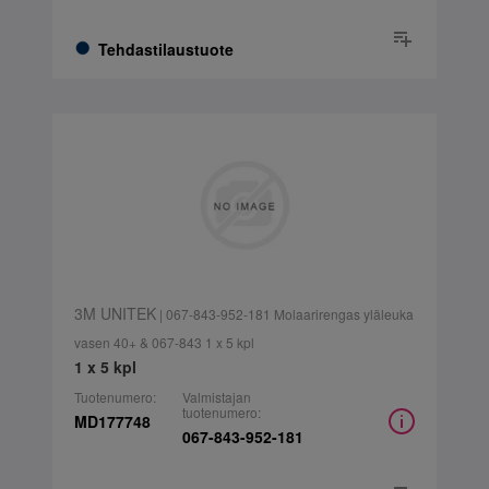
Tehdastilaustuote
3M UNITEK
| 067-843-952-181 Molaarirengas yläleuka
vasen 40+ & 067-843 1 x 5 kpl
1 x 5 kpl
Tuotenumero:
Valmistajan
tuotenumero:
MD177748
067-843-952-181