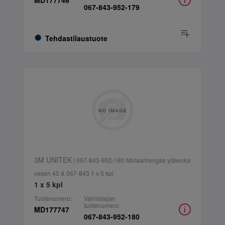
MD177746
067-843-952-179
Tehdastilaustuote
3M UNITEK
| 067-843-952-180 Molaarirengas yläleuka
vasen 40 & 067-843 1 x 5 kpl
1 x 5 kpl
Tuotenumero:
Valmistajan
tuotenumero:
MD177747
067-843-952-180