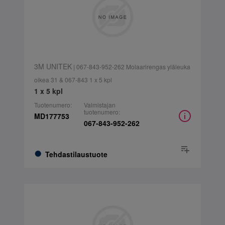
3M UNITEK
| 067-843-952-262 Molaarirengas yläleuka
oikea 31 & 067-843 1 x 5 kpl
1 x 5 kpl
Tuotenumero:
Valmistajan
tuotenumero:
MD177753
067-843-952-262
Tehdastilaustuote