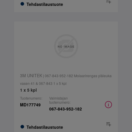
Tehdastilaustuote
3M UNITEK
| 067-843-952-182 Molaarirengas yläleuka
vasen 41 & 067-843 1 x 5 kpl
1 x 5 kpl
Tuotenumero:
Valmistajan
tuotenumero:
MD177749
067-843-952-182
Tehdastilaustuote