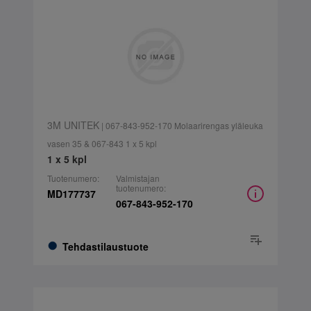
3M UNITEK
| 067-843-952-170 Molaarirengas yläleuka
vasen 35 & 067-843 1 x 5 kpl
1 x 5 kpl
Tuotenumero:
Valmistajan
tuotenumero:
MD177737
067-843-952-170
Tehdastilaustuote