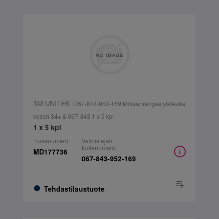
3M UNITEK
| 067-843-952-169 Molaarirengas yläleuka
vasen 34+ & 067-843 1 x 5 kpl
1 x 5 kpl
Tuotenumero:
Valmistajan
tuotenumero:
MD177736
067-843-952-169
Tehdastilaustuote