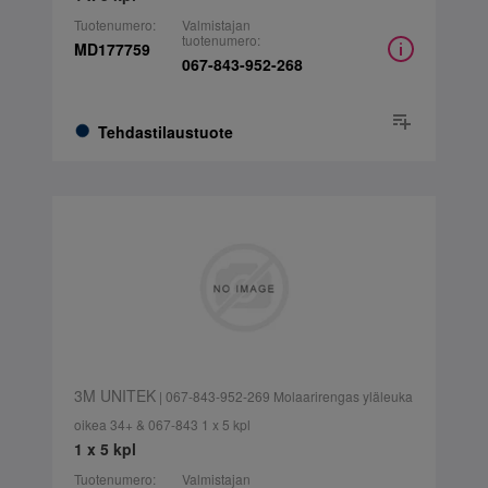
Tuotenumero:
Valmistajan
tuotenumero:
MD177759
067-843-952-268
Tehdastilaustuote
3M UNITEK
| 067-843-952-269 Molaarirengas yläleuka
oikea 34+ & 067-843 1 x 5 kpl
1 x 5 kpl
Tuotenumero:
Valmistajan