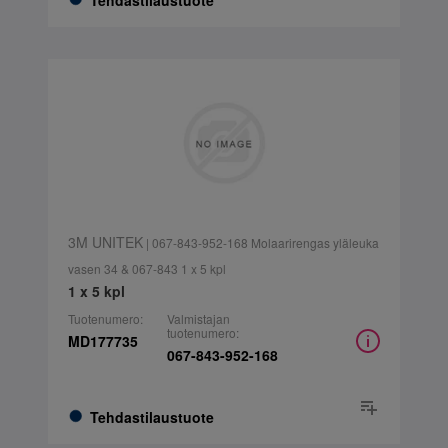
Tehdastilaustuote
3M UNITEK
| 067-843-952-168 Molaarirengas yläleuka
vasen 34 & 067-843 1 x 5 kpl
1 x 5 kpl
Tuotenumero:
Valmistajan
tuotenumero:
MD177735
067-843-952-168
Tehdastilaustuote