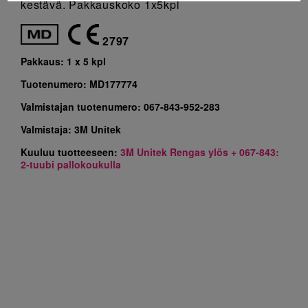
kestävä. Pakkauskoko 1x5kpl
2797
Pakkaus:
1 x 5 kpl
Tuotenumero:
MD177774
Valmistajan tuotenumero:
067-843-952-283
Valmistaja:
3M Unitek
Kuuluu tuotteeseen:
3M Unitek Rengas ylös + 067-843:
2-tuubi pallokoukulla