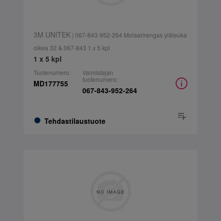
3M UNITEK
| 067-843-952-264 Molaarirengas yläleuka
oikea 32 & 067-843 1 x 5 kpl
1 x 5 kpl
Tuotenumero:
Valmistajan
tuotenumero:
MD177755
067-843-952-264
Tehdastilaustuote