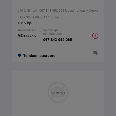
3M UNITEK
| 067-843-952-265 Molaarirengas yläleuka
oikea 32+ & 067-843 1 x 5 kpl
1 x 5 kpl
Tuotenumero:
Valmistajan
tuotenumero:
MD177756
067-843-952-265
Tehdastilaustuote