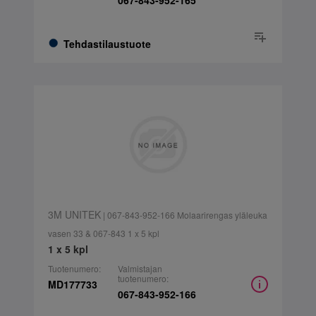
067-843-952-165
Tehdastilaustuote
3M UNITEK
| 067-843-952-166 Molaarirengas yläleuka
vasen 33 & 067-843 1 x 5 kpl
1 x 5 kpl
Tuotenumero:
Valmistajan
tuotenumero:
MD177733
067-843-952-166