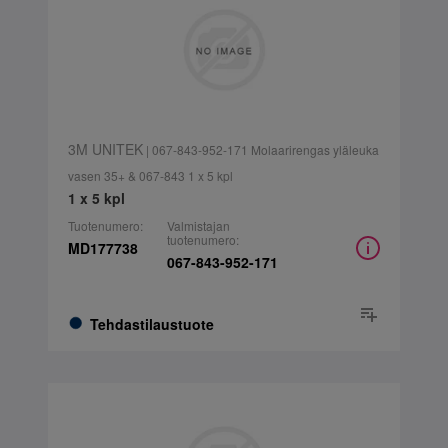
3M UNITEK
| 067-843-952-171 Molaarirengas yläleuka
vasen 35+ & 067-843 1 x 5 kpl
1 x 5 kpl
Tuotenumero:
Valmistajan
tuotenumero:
MD177738
067-843-952-171
Tehdastilaustuote