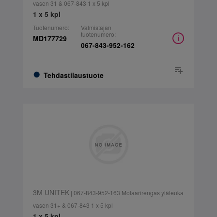
vasen 31 & 067-843 1 x 5 kpl
1 x 5 kpl
Tuotenumero:
Valmistajan
tuotenumero:
MD177729
067-843-952-162
Tehdastilaustuote
3M UNITEK
| 067-843-952-163 Molaarirengas yläleuka
vasen 31+ & 067-843 1 x 5 kpl
1 x 5 kpl